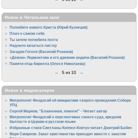
Новое в Читальном зале
Полюбите живого Христа (Юрий Кузнецов)
Плач о самом себе
Ты зачем полюбила поэта
Надоело качаться листку
Загадки Гоголя (Василий Розанов)
«Демон» Лермонтова и его древние родичи (Василий Розанов)
Памяти отца Кирилла (Олеся Николаева)
←
5 из 10
→
Новое в медиагалерее
Митрополит Феодосий об инициативе скорого проведения Собора
УПЦ
Сергей Марнов. "Блаженная, помоги!" - Читает автор
Митрополит Феодосий о перспективах своего суда, вредном
балласте в Церкви и русском языке
Избранные стихи Светланы Коппел-Ковтун читает Дмитрий Бабич
Марк Смирнов: Закат христианства приходит вместе с закатом