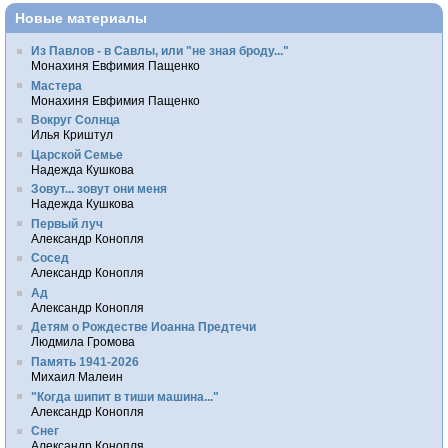
Новые материалы
Из Павлов - в Савлы, или "не зная броду..."
Монахиня Евфимия Пащенко
Мастера
Монахиня Евфимия Пащенко
Вокруг Солнца
Илья Криштул
Царской Семье
Надежда Кушкова
Зовут... зовут они меня
Надежда Кушкова
Первый луч
Александр Конопля
Сосед
Александр Конопля
Ад
Александр Конопля
Детям о Рождестве Иоанна Предтечи
Людмила Громова
Память 1941-2026
Михаил Малеин
"Когда шипит в тиши машина..."
Александр Конопля
Снег
Александр Конопля