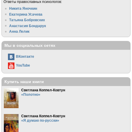
Ответы православных психологов:
Никита Яночкин
Екатерина Усачева
Татьяна Бобровских
Анастасия Бондарук
Анна Лелик
Мы в социальных сетях
ВКонтакте
YouTube
Купить наши книги
Светлана Коппел-Ковтун
«Полотно»
Светлана Коппел-Ковтун
«Я думаю по-русски»