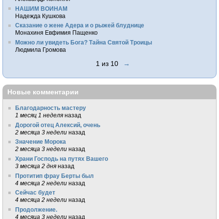
НАШИМ ВОИНАМ
Надежда Кушкова
Сказание о жене Адера и о рыжей блуднице
Монахиня Евфимия Пащенко
Можно ли увидеть Бога? Тайна Святой Троицы
Людмила Громова
1 из 10
→
Новые комментарии
Благодарность мастеру
1 месяц 1 неделя
назад
Дорогой отец Алексий, очень
2 месяца 3 недели
назад
Значение Морока
2 месяца 3 недели
назад
Храни Господь на путях Вашего
3 месяца 2 дня
назад
Протитип фрау Берты был
4 месяца 2 недели
назад
Сейчас будет
4 месяца 2 недели
назад
Продолжение.
4 месяца 3 недели
назад