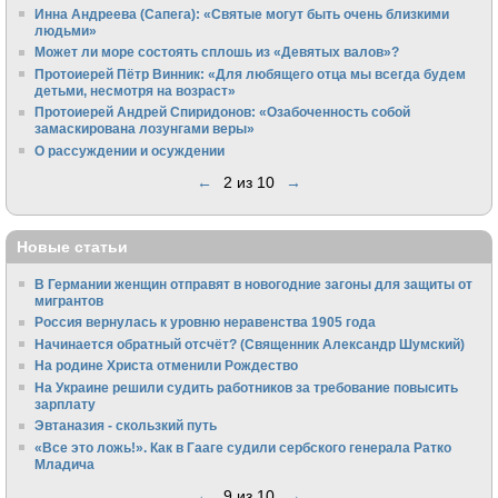
Инна Андреева (Сапега): «Святые могут быть очень близкими
людьми»
Может ли море состоять сплошь из «Девятых валов»?
Протоиерей Пётр Винник: «Для любящего отца мы всегда будем
детьми, несмотря на возраст»
Протоиерей Андрей Спиридонов: «Озабоченность собой
замаскирована лозунгами веры»
О рассуждении и осуждении
←
2 из 10
→
Новые статьи
В Германии женщин отправят в новогодние загоны для защиты от
мигрантов
Россия вернулась к уровню неравенства 1905 года
Начинается обратный отсчёт? (Священник Александр Шумский)
На родине Христа отменили Рождество
На Украине решили судить работников за требование повысить
зарплату
Эвтаназия - скользкий путь
«Все это ложь!». Как в Гааге судили сербского генерала Ратко
Младича
←
9 из 10
→