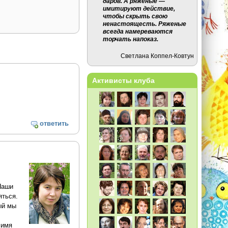
даров. А ряженые —
имитируют действие,
чтобы скрыть свою
ненастоящесть. Ряженые
всегда намереваются
торчать напоказ.
Светлана Коппел-Ковтун
Активисты клуба
ответить
Наши
яться.
ый мы
 имя