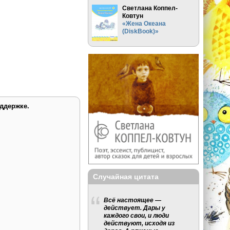
Светлана Коппел-
Ковтун
«Жена Океана
(DiskBook)»
ддержке.
Случайная цитата
Всё настоящее —
действует. Дары у
каждого свои, и люди
действуют, исходя из