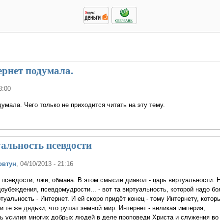
ернет подумала.
8:00
думала. Чего только не приходится читать на эту тему.
альность псевдости
овтун
, 04/10/2013 - 21:16
псевдости, лжи, обмана. В этом смысле диавол - царь виртуальности. 
оубеждения, псевдомудрости... - вот та виртуальность, которой надо бо
туальность - Интернет. И ей скоро придёт конец - тому Интернету, котор
 те же дядьки, что рушат земной мир. Интернет - великая империя,
ь усилия многих добрых людей в деле проповеди Христа и служения во