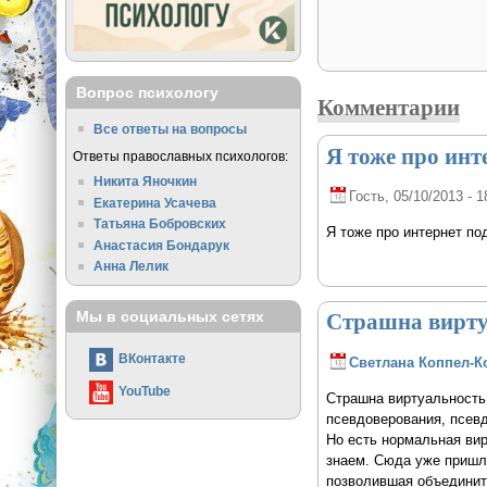
Вопрос психологу
Комментарии
Все ответы на вопросы
Я тоже про инт
Ответы православных психологов:
Никита Яночкин
Гость
, 05/10/2013 - 1
Екатерина Усачева
Татьяна Бобровских
Я тоже про интернет по
Анастасия Бондарук
Анна Лелик
Страшна вирту
Мы в социальных сетях
ВКонтакте
Светлана Коппел-К
YouTube
Страшна виртуальность 
псевдоверования, псевд
Но есть нормальная вир
знаем. Сюда уже пришли
позволившая объединит