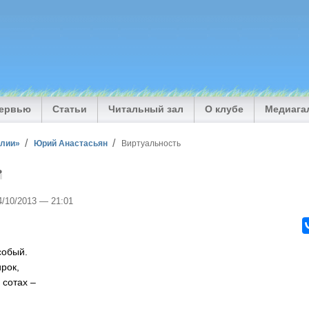
тервью
Статьи
Читальный зал
О клубе
Медиага
илии»
Юрий Анастасьян
Виртуальность
ь
4/10/2013 — 21:01
собый.
рок,
 сотах –