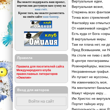
Виртуальные идеи,
Вы можете поддержать наш проект,
перечислив доступную вам сумму на
Виртуальная возня,
наш счёт.
Стержень всех фантази
Кроме того, вы можете разместить
на своём сайте
наш баннер.
Точка всех стремлений
Фантазёру как отмытьс
От навязчивой хандры
Есть куда от Бога «скр
В виртуальные миры.
Там ни плача нет, ни д
Пред Всевышним, ни Н
На столе не пиво с воб
Правила
В центре пентаграммы 
Розенкрейцеры, масон
Правила для посетителей сайта
Международного клуба
Несравненные графь
православных литераторов
Их пугают не муссоны,
«Омилия»
Не изменчивость моя,
На менталитет баналь
Вход для авторов
Мажут чёрную икру…
Им Христос не виртуа
Войти на сайт
Портит тайную игру.
Виртуальность – враг Р