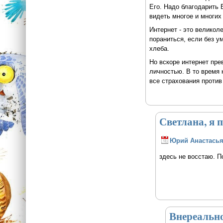
Его. Надо благодарить 
видеть многое и многих
Интернет - это великол
пораниться, если без у
хлеба.
Но вскоре интернет пре
личностью. В то время 
все страхования против
Светлана, я 
Юрий Анастась
здесь не восстаю. П
Внереально