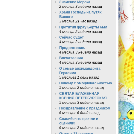
Значение Морока
2 месяца 3 недели
назад
Храни Господь на путях
Вашего
3 месяца 21 час
назад
Протитип фрау Берты был
4 месяца 2 недели
назад
Сейчас будет
4 месяца 2 недели
назад
Продолжение.
4 месяца 3 недели
назад
Впечатления
4 месяца 3 недели
назад
О семье архимандрита
Герасима
5 месяцев 1 день
назад
Почему с эмоциональностью
5 месяцев 2 недели
назад
СВЯТАЯ БЛАЖЕННАЯ
КСЕНИЯ ПЕТЕРБУРГСКАЯ
5 месяцев 3 недели
назад
Поздравление с праздником
6 месяцев 6 дней
назад
Спасибо что прочли и
оценили!
6 месяцев 2 недели
назад
Ответ к 18 вопросу