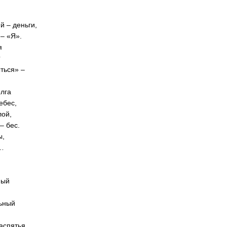
й – деньги,
 – «Я».
я
?
ыться» –
олга
ебес,
лой,
– бес.
ы,
я…
ный
льный
аспятья,