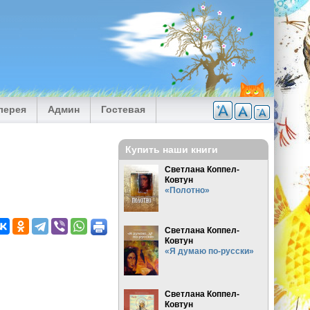
лерея
Админ
Гостевая
Купить наши книги
Светлана Коппел-
Ковтун
«Полотно»
Светлана Коппел-
Ковтун
«Я думаю по-русски»
Светлана Коппел-
Ковтун