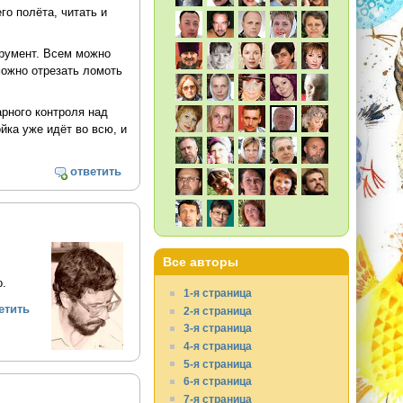
го полёта, читать и
трумент. Всем можно
можно отрезать ломоть
арного контроля над
йка уже идёт во всю, и
ответить
Все авторы
о.
1-я страница
етить
2-я страница
3-я страница
4-я страница
5-я страница
6-я страница
7-я страница