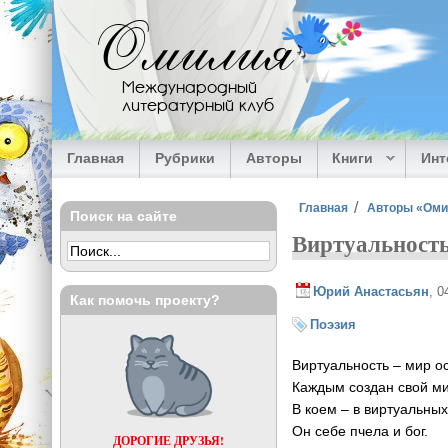
Перейти к основному содержанию
Омилия
Международный
литературный клуб
Главная
Рубрики
Авторы
Книги
Ин
Вы здесь
Главная
Авторы «Ом
Поиск на сайте
Виртуальност
Юрий Анастасьян
, 0
Как помочь проекту?
Поэзия
Виртуальность – мир о
Каждым создан свой ми
В коем – в виртуальных
Он себе пчела и бог.
ДОРОГИЕ ДРУЗЬЯ!