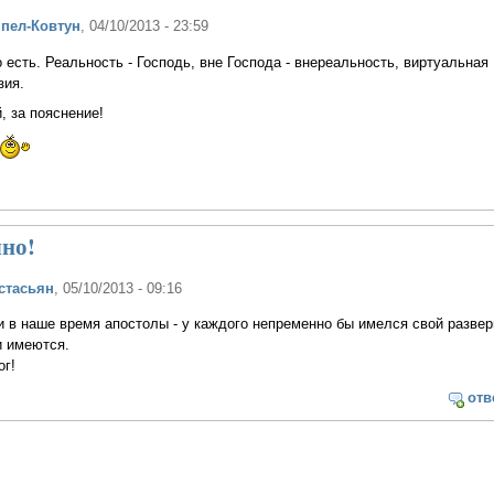
ппел-Ковтун
, 04/10/2013 - 23:59
 есть. Реальность - Господь, вне Господа - внереальность, виртуальная
зия.
 за пояснение!
чно!
стасьян
, 05/10/2013 - 09:16
 в наше время апостолы - у каждого непременно бы имелся свой разве
и имеются.
ог!
отв