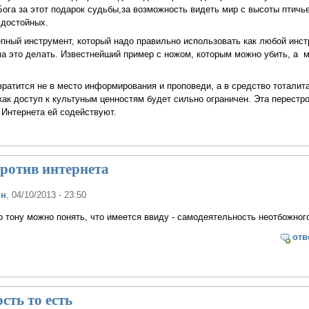
Бога за этот подарок судьбы,за возможность видеть мир с высоты птичье
 достойных.
епный инструмент, который надо правильно использовать как любой инс
ма это делать. Известнейший пример с ножом, которым можно убить, а 
вратится не в место информирования и проповеди, а в средство тоталит
как доступ к культуным ценностям будет сильно ограничен. Эта перестро
 Интернета ей содействуют.
против интернета
ян
, 04/10/2013 - 23:50
о тону можно понять, что имеется ввиду - самодеятельность неотбожног
отв
сть то есть