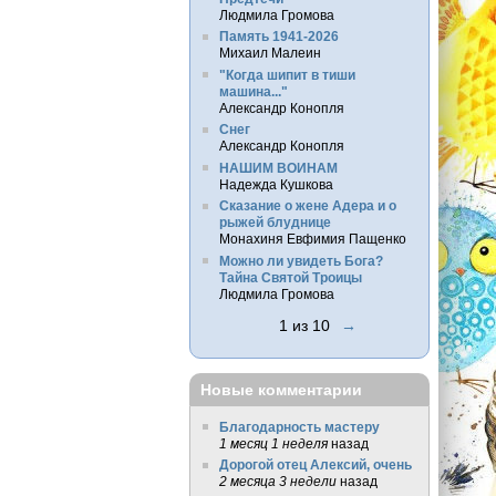
Людмила Громова
Память 1941-2026
Михаил Малеин
"Когда шипит в тиши
машина..."
Александр Конопля
Снег
Александр Конопля
НАШИМ ВОИНАМ
Надежда Кушкова
Сказание о жене Адера и о
рыжей блуднице
Монахиня Евфимия Пащенко
Можно ли увидеть Бога?
Тайна Святой Троицы
Людмила Громова
1 из 10
→
Новые комментарии
Благодарность мастеру
1 месяц 1 неделя
назад
Дорогой отец Алексий, очень
2 месяца 3 недели
назад