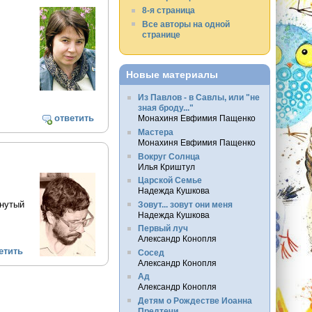
8-я страница
Все авторы на одной
странице
Новые материалы
Из Павлов - в Савлы, или "не
зная броду..."
ответить
Монахиня Евфимия Пащенко
Мастера
Монахиня Евфимия Пащенко
Вокруг Солнца
Илья Криштул
Царской Семье
Надежда Кушкова
рнутый
Зовут... зовут они меня
Надежда Кушкова
Первый луч
Александр Конопля
етить
Сосед
Александр Конопля
Ад
Александр Конопля
Детям о Рождестве Иоанна
Предтечи