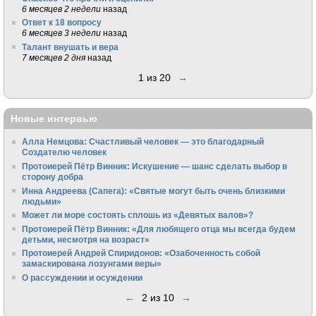
6 месяцев 2 недели
назад
Ответ к 18 вопросу
6 месяцев 3 недели
назад
Талант внушать и вера
7 месяцев 2 дня
назад
1 из 20
→
Новые интервью
Алла Немцова: Счастливый человек — это благодарный
Создателю человек
Протоиерей Пётр Винник: Искушение — шанс сделать выбор в
сторону добра
Инна Андреева (Сапега): «Святые могут быть очень близкими
людьми»
Может ли море состоять сплошь из «Девятых валов»?
Протоиерей Пётр Винник: «Для любящего отца мы всегда будем
детьми, несмотря на возраст»
Протоиерей Андрей Спиридонов: «Озабоченность собой
замаскирована лозунгами веры»
О рассуждении и осуждении
←
2 из 10
→