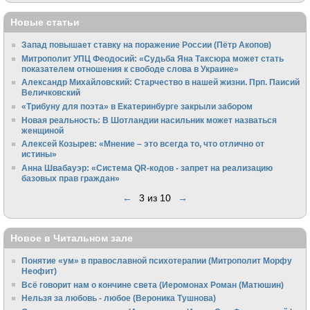
Новые статьи
Запад повышает ставку на поражение России (Пётр Акопов)
Митрополит УПЦ Феодосий: «Судьба Яна Таксюра может стать
показателем отношения к свободе слова в Украине»
Алек­сандр Михайловский: Старчество в нашей жизни. Прп. Паисий
Величковский
«Трибуну для поэта» в Екатеринбурге закрыли забором
Новая реальность: В Шотландии насильник может назваться
женщиной
Алексей Козырев: «Мнение – это всегда то, что отлично от
истины»
Анна Швабауэр: «Система QR-кодов - запрет на реализацию
базовых прав граждан»
←
3 из 10
→
Новое в Читальном зале
Понятие «ум» в православной психотерапии (Митрополит Морфу
Неофит)
Всё говорит нам о кончине света (Иеромонах Роман (Матюшин)
Нельзя за любовь - любое (Вероника Тушнова)