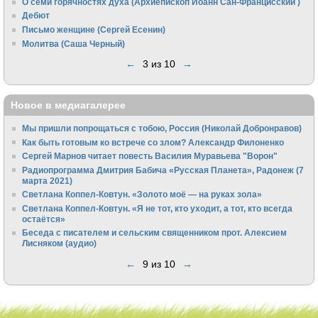
О семи горячностях духа (Архиепископ Иоанн Сан-Францисский )
Дебют
Письмо женщине (Сергей Есенин)
Молитва (Саша Черный)
←
3 из 10
→
Новое в медиагалерее
Мы пришли попрощаться с тобою, Россия (Николай Добронравов)
Как быть готовым ко встрече со злом? Александр Филоненко
Сергей Марнов читает повесть Василия Муравьева "Ворон"
Радиопрограмма Дмитрия Бабича «Русская Планета», Радонеж (7
марта 2021)
Светлана Коппел-Ковтун. «Золото моё — на руках зола»
Светлана Коппел-Ковтун. «Я не тот, кто уходит, а тот, кто всегда
остаётся»
Беседа с писателем и сельским священником прот. Алексием
Лисняком (аудио)
←
9 из 10
→