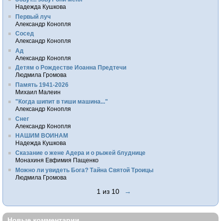
Надежда Кушкова
Первый луч
Александр Конопля
Сосед
Александр Конопля
Ад
Александр Конопля
Детям о Рождестве Иоанна Предтечи
Людмила Громова
Память 1941-2026
Михаил Малеин
"Когда шипит в тиши машина..."
Александр Конопля
Снег
Александр Конопля
НАШИМ ВОИНАМ
Надежда Кушкова
Сказание о жене Адера и о рыжей блуднице
Монахиня Евфимия Пащенко
Можно ли увидеть Бога? Тайна Святой Троицы
Людмила Громова
1 из 10
→
Новые комментарии