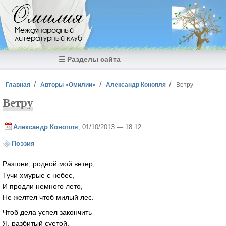
Перейти к основному содержанию
Омилия
Международный
литературный клуб
☰ Разделы сайта
Вы здесь
Главная
Авторы «Омилии»
Александр Конопля
Ветру
Ветру
Александр Конопля
, 01/10/2013 — 18:12
Поэзия
Разгони, родной мой ветер,
Тучи хмурые с небес,
И продли немного лето,
Не желтел чтоб милый лес.
Чтоб дела успел закончить
Я, разбитый суетой,