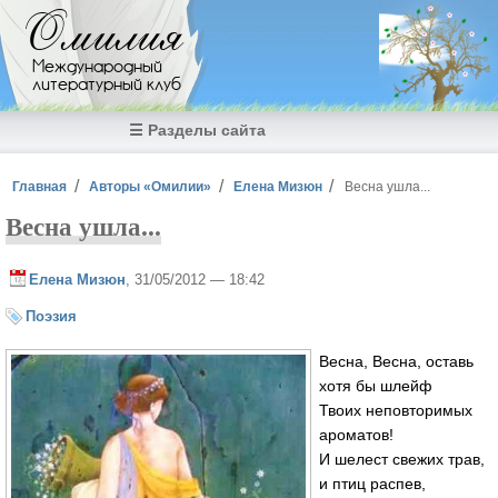
Перейти к основному содержанию
Омилия
Международный
литературный клуб
☰ Разделы сайта
Вы здесь
Главная
Авторы «Омилии»
Елена Мизюн
Весна ушла...
Весна ушла...
Елена Мизюн
, 31/05/2012 — 18:42
Поэзия
Весна, Весна, оставь
хотя бы шлейф
Твоих неповторимых
ароматов!
И шелест свежих трав,
и птиц распев,