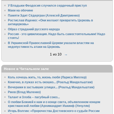
У Владыки Феодосия случился сердечный приступ
Маки на обочине
Памяти Эдит Сёдергран (Алексей Дмитриенко)
Ростислав Ищенко: «Они желают превратить Церковь в
антицерковь»
Образ страданий русского народа
Россия - это цивилизация. Надо быть самостоятельными! Надо
стоять!
В Украинской Православной Церкви указали властям на
недопустимость атаки на Церковь
1 из 10
→
Новое в Читальном зале
Коль хочешь жить, то, жизнь любя (Лариса Миллер)
Конечно, в лужах есть окошко... (Роальд Мандельштам)
Вечерами в застывших улицах... (Роальд Мандельштам)
Ржев (Влад Маленко)
Талант и Злоба – пагубный союз...
О любви Божией к нам и о конце света, объявленном концом
христианской любви (Архимандрит Иакинф (Унчуляк)
Игорь Волгин: «Пророчества Достоевского о судьбе России