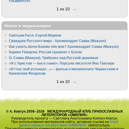
сбываются»
1 из 10
→
Новое в медиагалерее
Святыни Руси. Сергей Марнов
Граждане Русского мира - Архимандрит Савва (Мажуко)
Как узнать волю Божию обо мне? Архимандрит Савва (Мажуко)
Каринэ Геворгян. Россия граничит с Богом
О. Савва (Мажуко). Трибунал над Русской церковью
«Я с Христом — как в танке». Парсуна писателя Яна Таксюра
«И глас мой услышат…» – фильм о митрополите Черкасском и
Каневском Феодосии
1 из 10
→
© А. Ковтун 2008–2026 МЕЖДУНАРОДНЫЙ КЛУБ ПРАВОСЛАВНЫХ
ЛИТЕРАТОРОВ «ОМИЛИЯ»
Руководитель проекта — Светлана Анатольевна Коппел-Ковтун.
При использования материалов сайта, активная ссылка на
Клуб
православных литераторов «ОМИЛИЯ»
обязательна.
При необходимости коммерческого использования текстов обязательно