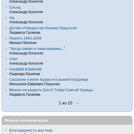
Александр Конопля
Сосед
Александр Конопля
Ад
Александр Конопля
Детям о Рождестве Иоанна Предтечи
Людмила Громова
Память 1941-2026
Михаил Малеин
"Когда шипит в тиши машина..."
Александр Конопля
Снег
Александр Конопля
НАШИМ ВОИНАМ
Надежда Кушкова
Сказание о жене Адера и о рыжей блуднице
Монахиня Евфимия Пащенко
Можно ли увидеть Бога? Тайна Святой Троицы
Людмила Громова
1 из 10
→
Новые комментарии
Благодарность мастеру