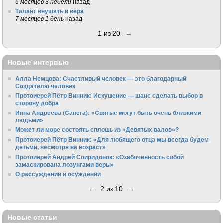
6 месяцев 3 недели
назад
Талант внушать и вера
7 месяцев 1 день
назад
1 из 20
→
Новые интервью
Алла Немцова: Счастливый человек — это благодарный
Создателю человек
Протоиерей Пётр Винник: Искушение — шанс сделать выбор в
сторону добра
Инна Андреева (Сапега): «Святые могут быть очень близкими
людьми»
Может ли море состоять сплошь из «Девятых валов»?
Протоиерей Пётр Винник: «Для любящего отца мы всегда будем
детьми, несмотря на возраст»
Протоиерей Андрей Спиридонов: «Озабоченность собой
замаскирована лозунгами веры»
О рассуждении и осуждении
←
2 из 10
→
Новые статьи