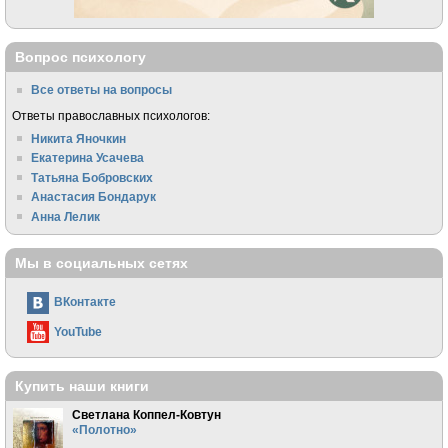
Вопрос психологу
Все ответы на вопросы
Ответы православных психологов:
Никита Яночкин
Екатерина Усачева
Татьяна Бобровских
Анастасия Бондарук
Анна Лелик
Мы в социальных сетях
ВКонтакте
YouTube
Купить наши книги
Светлана Коппел-Ковтун
«Полотно»