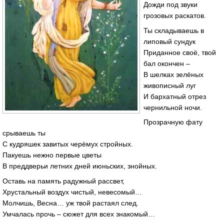
Дожди под звуки
грозовых раскатов.
Ты складываешь в
липовый сундук
Приданное своё, твой
бал окончен –
В шелках зелёных
живописный луг
И бархатный отрез
чернильной ночи.
Прозрачную фату
срываешь ты
С кудряшек завитых черёмух стройных.
Пакуешь нежно первые цветы
В преддверьи летних дней июньских, знойных.
Оставь на память радужный рассвет,
Хрустальный воздух чистый, невесомый…
Молчишь, Весна… уж твой растаял след.
Умчалась прочь – сюжет для всех знакомый…