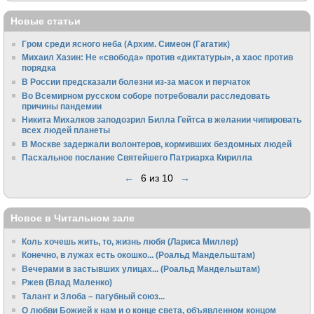
Новые статьи
Гром среди ясного неба (Архим. Симеон (Гагатик)
Михаил Хазин: Не «свобода» против «диктатуры», а хаос против
порядка
В России предсказали болезни из-за масок и перчаток
Во Всемирном русском соборе потребовали расследовать
причины пандемии
Никита Михалков заподозрил Билла Гейтса в желании чипировать
всех людей планеты
В Москве задержали волонтеров, кормивших бездомных людей
Пасхальное послание Святейшего Патриарха Кирилла
←
6 из 10
→
Новое в Читальном зале
Коль хочешь жить, то, жизнь любя (Лариса Миллер)
Конечно, в лужах есть окошко... (Роальд Мандельштам)
Вечерами в застывших улицах... (Роальд Мандельштам)
Ржев (Влад Маленко)
Талант и Злоба – пагубный союз...
О любви Божией к нам и о конце света, объявленном концом