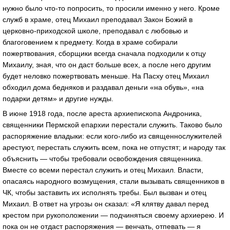
нужно было что-то попросить, то просили именно у него. Кроме
служб в храме, отец Михаил преподавал Закон Божий в
церковно-приходской школе, преподавал с любовью и
благоговением к предмету. Когда в храме собирали
пожертвования, сборщики всегда сначала подходили к отцу
Михаилу, зная, что он даст больше всех, а после него другим
будет неловко пожертвовать меньше. На Пасху отец Михаил
обходил дома бедняков и раздавал деньги «на обувь», «на
подарки детям» и другие нужды.
В июне 1918 года, после ареста архиепископа Андроника,
священники Пермской епархии перестали служить. Таково было
распоряжение владыки: если кого-либо из священнослужителей
арестуют, перестать служить всем, пока не отпустят; и народу так
объяснить — чтобы требовали освобождения священника.
Вместе со всеми перестал служить и отец Михаил. Власти,
опасаясь народного возмущения, стали вызывать священников в
ЧК, чтобы заставить их исполнять требы. Был вызван и отец
Михаил. В ответ на угрозы он сказал: «Я клятву давал перед
крестом при рукоположении — подчиняться своему архиерею. И
пока он не отдаст распоряжения — венчать, отпевать — я