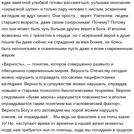
едва заметной улыбкой готовы рассмеяться, услышав окончание
«серьезной шутки» и только пару человек с чистым, искренним
взглядом не ждут ничего. Они просто… верят. Учителям, людям
старшего возраста, даже своим сокурсникам. Почему? Потому
что они может быть чуть больше других верят в Бога. И вполне
возможны что с трепетом в сердце, но с искренней верой в душе
пошли бы даже сейчас на страдания за имя Божие, не боясь
быть непонятыми и осмеянными пусть даже и всем современным
миром.
«Верность», — понятие, которое совершенно размыто и
обесценено современным миром. Верность Отечеству сегодня
можно нарушить и оправдать это своими пацифистскими
взглядами. Верность в супружестве можно нарушить, оправдав
новыми и старыми психолого-биологическими теориями. Верное
следование «букве закона» нарушается повсеместно и вполне
оправдывается таким понятием как «человеческий фактор».
Верность Богу и его заповедям мы порой можем нарушать
совсем, не оправдывая… Мы ведь не фанатики и не попы какие-
то! Но, наступают время от времени в нашей жизни моменты,
когда нам требуется чья-то помощь, кода мы попадаем в трудную