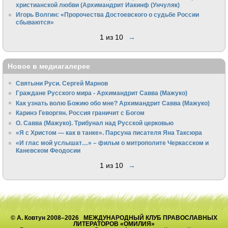
христианской любви (Архимандрит Иакинф (Унчуляк)
Игорь Волгин: «Пророчества Достоевского о судьбе России
сбываются»
1 из 10
→
Новое в медиагалерее
Святыни Руси. Сергей Марнов
Граждане Русского мира - Архимандрит Савва (Мажуко)
Как узнать волю Божию обо мне? Архимандрит Савва (Мажуко)
Каринэ Геворгян. Россия граничит с Богом
О. Савва (Мажуко). Трибунал над Русской церковью
«Я с Христом — как в танке». Парсуна писателя Яна Таксюра
«И глас мой услышат…» – фильм о митрополите Черкасском и
Каневском Феодосии
1 из 10
→
© А. Ковтун 2008–2026 МЕЖДУНАРОДНЫЙ КЛУБ ПРАВОСЛАВНЫХ
ЛИТЕРАТОРОВ «ОМИЛИЯ»