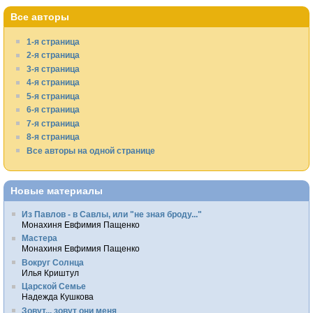
Все авторы
1-я страница
2-я страница
3-я страница
4-я страница
5-я страница
6-я страница
7-я страница
8-я страница
Все авторы на одной странице
Новые материалы
Из Павлов - в Савлы, или "не зная броду..."
Монахиня Евфимия Пащенко
Мастера
Монахиня Евфимия Пащенко
Вокруг Солнца
Илья Криштул
Царской Семье
Надежда Кушкова
Зовут... зовут они меня