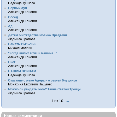
Надежда Кушкова
Первый луч
Александр Конопля
Сосед
Александр Конопля
Ад
Александр Конопля
Детям о Рождестве Иоанна Предтечи
Людмила Громова
Память 1941-2026
Михаил Малеин
"Когда шипит в тиши машина..."
Александр Конопля
Снег
Александр Конопля
НАШИМ ВОИНАМ
Надежда Кушкова
Сказание о жене Адера и о рыжей блуднице
Монахиня Евфимия Пащенко
Можно ли увидеть Бога? Тайна Святой Троицы
Людмила Громова
1 из 10
→
Новые комментарии