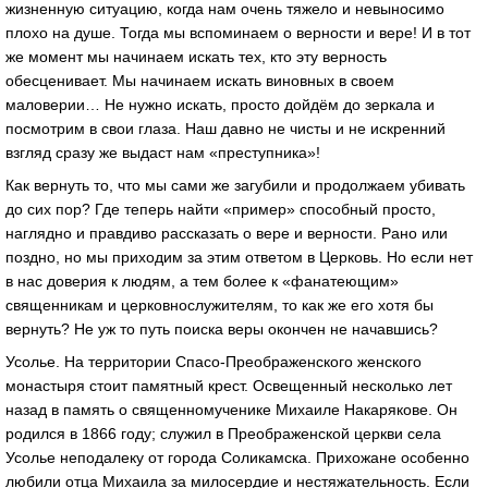
жизненную ситуацию, когда нам очень тяжело и невыносимо
плохо на душе. Тогда мы вспоминаем о верности и вере! И в тот
же момент мы начинаем искать тех, кто эту верность
обесценивает. Мы начинаем искать виновных в своем
маловерии… Не нужно искать, просто дойдём до зеркала и
посмотрим в свои глаза. Наш давно не чисты и не искренний
взгляд сразу же выдаст нам «преступника»!
Как вернуть то, что мы сами же загубили и продолжаем убивать
до сих пор? Где теперь найти «пример» способный просто,
наглядно и правдиво рассказать о вере и верности. Рано или
поздно, но мы приходим за этим ответом в Церковь. Но если нет
в нас доверия к людям, а тем более к «фанатеющим»
священникам и церковнослужителям, то как же его хотя бы
вернуть? Не уж то путь поиска веры окончен не начавшись?
Усолье. На территории Спасо-Преображенского женского
монастыря стоит памятный крест. Освещенный несколько лет
назад в память о священномученике Михаиле Накарякове. Он
родился в 1866 году; служил в Преображенской церкви села
Усолье неподалеку от города Соликамска. Прихожане особенно
любили отца Михаила за милосердие и нестяжательность. Если