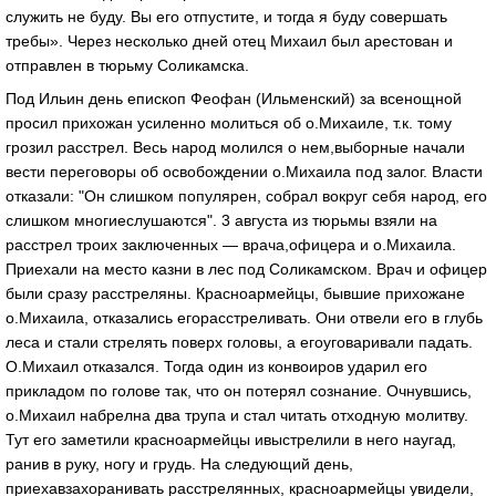
служить не буду. Вы его отпустите, и тогда я буду совершать
требы». Через несколько дней отец Михаил был арестован и
отправлен в тюрьму Соликамска.
Под Ильин день епископ Феофан (Ильменский) за всенощной
просил прихожан усиленно молиться об о.Михаиле, т.к. тому
грозил расстрел. Весь народ молился о нем,выборные начали
вести переговоры об освобождении о.Михаила под залог. Власти
отказали: "Он слишком популярен, собрал вокруг себя народ, его
слишком многиеслушаются". 3 августа из тюрьмы взяли на
расстрел троих заключенных — врача,офицера и о.Михаила.
Приехали на место казни в лес под Соликамском. Врач и офицер
были сразу расстреляны. Красноармейцы, бывшие прихожане
о.Михаила, отказались егорасстреливать. Они отвели его в глубь
леса и стали стрелять поверх головы, а егоуговаривали падать.
О.Михаил отказался. Тогда один из конвоиров ударил его
прикладом по голове так, что он потерял сознание. Очнувшись,
о.Михаил набрелна два трупа и стал читать отходную молитву.
Тут его заметили красноармейцы ивыстрелили в него наугад,
ранив в руку, ногу и грудь. На следующий день,
приехавзахоранивать расстрелянных, красноармейцы увидели,