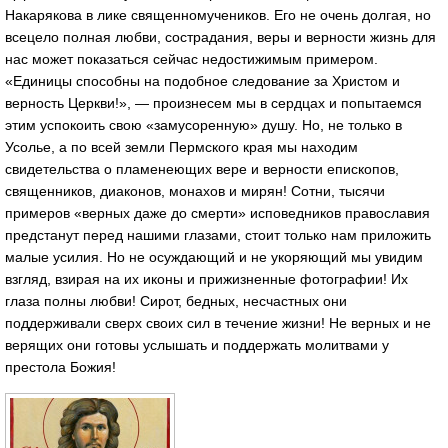
Накарякова в лике священномучеников. Его не очень долгая, но
всецело полная любви, сострадания, веры и верности жизнь для
нас может показаться сейчас недостижимым примером.
«Единицы способны на подобное следование за Христом и
верность Церкви!», — произнесем мы в сердцах и попытаемся
этим успокоить свою «замусоренную» душу. Но, не только в
Усолье, а по всей земли Пермского края мы находим
свидетельства о пламенеющих вере и верности епископов,
священников, диаконов, монахов и мирян! Сотни, тысячи
примеров «верных даже до смерти» исповедников православия
предстанут перед нашими глазами, стоит только нам приложить
малые усилия. Но не осуждающий и не укоряющий мы увидим
взгляд, взирая на их иконы и прижизненные фотографии! Их
глаза полны любви! Сирот, бедных, несчастных они
поддерживали сверх своих сил в течение жизни! Не верных и не
верящих они готовы услышать и поддержать молитвами у
престола Божия!