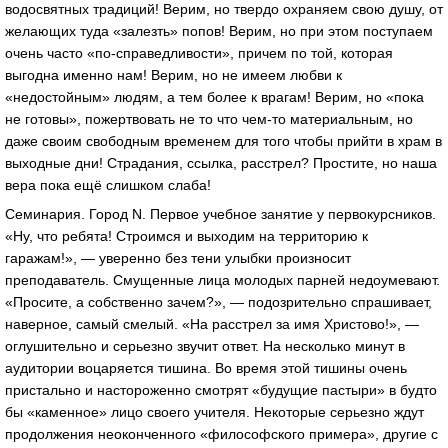
водосвятных традиций! Верим, но твердо охраняем свою душу, от
желающих туда «залезть» попов! Верим, но при этом поступаем
очень часто «по-справедливости», причем по той, которая
выгодна именно нам! Верим, но не имеем любви к
«недостойным» людям, а тем более к врагам! Верим, но «пока
не готовы», пожертвовать не то что чем-то материальным, но
даже своим свободным временем для того чтобы прийти в храм в
выходные дни! Страдания, ссылка, расстрел? Простите, но наша
вера пока ещё слишком слаба!
Семинария. Город N. Первое учебное занятие у первокурсников.
«Ну, что ребята! Строимся и выходим на территорию к
гаражам!», — уверенно без тени улыбки произносит
преподаватель. Смущенные лица молодых парней недоумевают.
«Просите, а собственно зачем?», — подозрительно спрашивает,
наверное, самый смелый. «На расстрел за имя Христово!», —
оглушительно и серьезно звучит ответ. На несколько минут в
аудитории воцаряется тишина. Во время этой тишины очень
пристально и настороженно смотрят «будущие пастыри» в будто
бы «каменное» лицо своего учителя. Некоторые серьезно ждут
продолжения неоконченного «философского примера», другие с