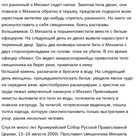
что раненный о.Михаил сидит напне. Закопав тела двоих, они
повезли о.Михаила обратно в тюрьму, предлагая подороге всем
окрестным жителям где-нибудь спрятать раненного. Но никто не
рискнулоставить у себя священника, боясь расправы
большевиков. О.Михаила в тюрьмепоместили вместе с белым
офицером. На следующий день их двоих вывели нарасстрел в
тюремный двор. Здесь два конвоира начали бить о.Михаила с
двух сторонприкладами по голове, пока не убили. В это время
офицер сбежал. Он видел каккрасноармейцы приволокли тело
священника на берег реки, привязали к нему
большой камень, раскачали и бросили в воду. На следующий
день женщины, пришедшиеполоскать белье, увидели явное чудо:
на середине реки, крестообразно раскинувруки, с крестом на
груди лежал замученный накануне о.Михаил.Приехавшие
чекисты выловили его тело из воды, положили на телегу и
повезли изгорода. За телегой, потрясенная виденным, пошла
толпа народа, которую смоглиостановить только выстрелами в
упор, ранив несколько человек.
Спустя много лет Архиерейский Собор Русской Православной
Церкви, 13–16 августа 2000г. Прославил священника Михаила