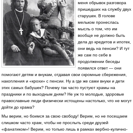
меня обрывок разговора
пришедших на службу двух
старушек. В голове
мельком пронеслась
мысль о том, что им
вообще не должно быть
дела до кредитов и ипотек,
они ведь на пенсии? И тут
же сам по себе в
продолжении беседы
появился ответ — они
помогают детям и внукам, отдавая свои скромные сбережения,
накопления и «крохи» с пенсии. Ну а где же сами внуки и дети
этих самых бабушек? Почему так часто пустуют храмы на
праздники и по выходным дням? Не уж то молодые, здоровые
православные люди физически истощены настолько, что не могут
дойти до храма?
Мы верим, но боимся за свою свободу! Верим, но не посещаем
слишком часто храм, чтобы не прослыть среди друзей
«фанатиком»! Верим, но только лишь в рамках вербно-кулично-