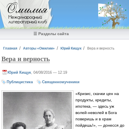
Перейти к основному содержанию
Омилия
Международный
литературный клуб
☰ Разделы сайта
Вы здесь
Главная
Авторы «Омилии»
Юрий Кищук
Вера и верность
Вера и верность
Юрий Кищук
, 04/08/2016 — 12:19
Публицистика
Священномученики
«Кризис, скачки цен на
продукты, кредиты,
ипотека, — здесь уж
волей-неволей в Бога
поверишь и в храм
пойдешь!», — донесся до