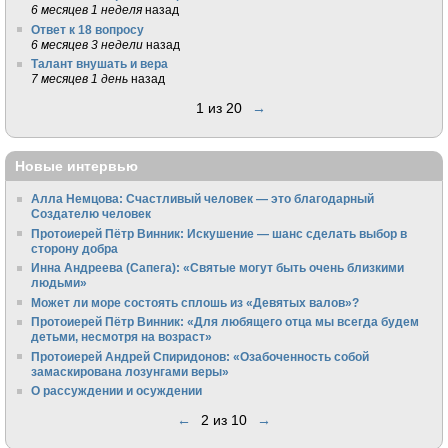
6 месяцев 1 неделя
назад
Ответ к 18 вопросу
6 месяцев 3 недели
назад
Талант внушать и вера
7 месяцев 1 день
назад
1 из 20
→
Новые интервью
Алла Немцова: Счастливый человек — это благодарный
Создателю человек
Протоиерей Пётр Винник: Искушение — шанс сделать выбор в
сторону добра
Инна Андреева (Сапега): «Святые могут быть очень близкими
людьми»
Может ли море состоять сплошь из «Девятых валов»?
Протоиерей Пётр Винник: «Для любящего отца мы всегда будем
детьми, несмотря на возраст»
Протоиерей Андрей Спиридонов: «Озабоченность собой
замаскирована лозунгами веры»
О рассуждении и осуждении
←
2 из 10
→