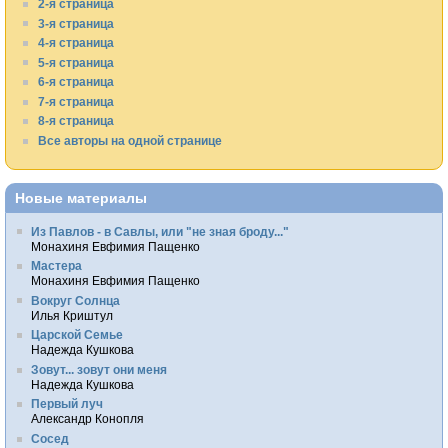
2-я страница
3-я страница
4-я страница
5-я страница
6-я страница
7-я страница
8-я страница
Все авторы на одной странице
Новые материалы
Из Павлов - в Савлы, или "не зная броду..."
Монахиня Евфимия Пащенко
Мастера
Монахиня Евфимия Пащенко
Вокруг Солнца
Илья Криштул
Царской Семье
Надежда Кушкова
Зовут... зовут они меня
Надежда Кушкова
Первый луч
Александр Конопля
Сосед