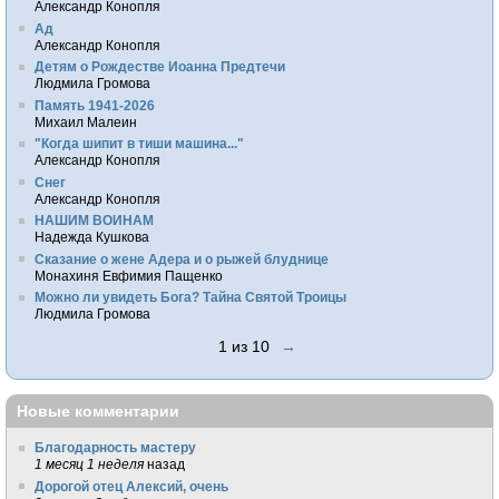
Александр Конопля
Ад
Александр Конопля
Детям о Рождестве Иоанна Предтечи
Людмила Громова
Память 1941-2026
Михаил Малеин
"Когда шипит в тиши машина..."
Александр Конопля
Снег
Александр Конопля
НАШИМ ВОИНАМ
Надежда Кушкова
Сказание о жене Адера и о рыжей блуднице
Монахиня Евфимия Пащенко
Можно ли увидеть Бога? Тайна Святой Троицы
Людмила Громова
1 из 10
→
Новые комментарии
Благодарность мастеру
1 месяц 1 неделя
назад
Дорогой отец Алексий, очень