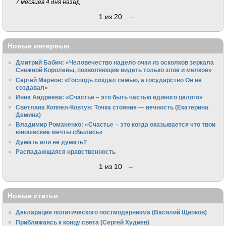
7 месяцев 4 дня
назад
1 из 20
→
Новые интервью
Дмитрий Бабич: «Человечество надело очки из осколков зеркала
Снежной Королевы, позволяющие видеть только злое и мелкое»
Сергей Марнов: «Господь создал семью, а государство Он не
создавал»
Инна Андреева: «Счастье – это быть частью единого целого»
Светлана Коппел-Ковтун: Точка стояния — вечность (Екатерина
Демина)
Владимир Романенко: «Счастье – это когда оказывается что твои
юношеские мечты сбылись»
Думать или не думать?
Распадающаяся нравственность
1 из 10
→
Новые статьи
Декларация политического постмодернизма (Василий Щипков)
Приближаясь к концу света (Сергей Худиев)