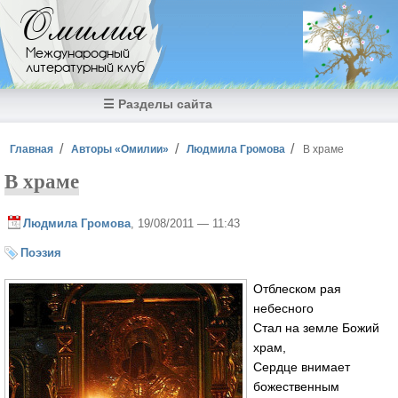
Перейти к основному содержанию
Омилия
Международный
литературный клуб
☰ Разделы сайта
Вы здесь
Главная
Авторы «Омилии»
Людмила Громова
В храме
В храме
Людмила Громова
, 19/08/2011 — 11:43
Поэзия
Отблеском рая
небесного
Стал на земле Божий
храм,
Сердце внимает
божественным