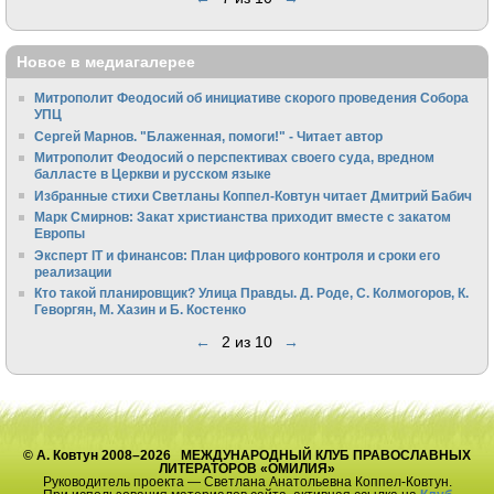
Новое в медиагалерее
Митрополит Феодосий об инициативе скорого проведения Собора
УПЦ
Сергей Марнов. "Блаженная, помоги!" - Читает автор
Митрополит Феодосий о перспективах своего суда, вредном
балласте в Церкви и русском языке
Избранные стихи Светланы Коппел-Ковтун читает Дмитрий Бабич
Марк Смирнов: Закат христианства приходит вместе с закатом
Европы
Эксперт IT и финансов: План цифрового контроля и сроки его
реализации
Кто такой планировщик? Улица Правды. Д. Роде, С. Колмогоров, К.
Геворгян, М. Хазин и Б. Костенко
←
2 из 10
→
© А. Ковтун 2008–2026 МЕЖДУНАРОДНЫЙ КЛУБ ПРАВОСЛАВНЫХ
ЛИТЕРАТОРОВ «ОМИЛИЯ»
Руководитель проекта — Светлана Анатольевна Коппел-Ковтун.