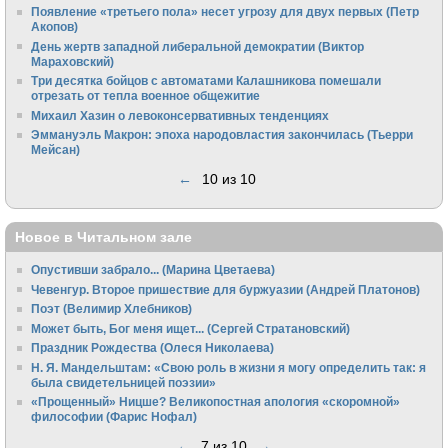
Появление «третьего пола» несет угрозу для двух первых (Петр
Акопов)
День жертв западной либеральной демократии (Виктор
Мараховский)
Три десятка бойцов с автоматами Калашникова помешали
отрезать от тепла военное общежитие
Михаил Хазин о левоконсервативных тенденциях
Эммануэль Макрон: эпоха народовластия закончилась (Тьерри
Мейсан)
←
10 из 10
Новое в Читальном зале
Опустивши забрало... (Марина Цветаева)
Чевенгур. Второе пришествие для буржуазии (Андрей Платонов)
Поэт (Велимир Хлебников)
Может быть, Бог меня ищет... (Сергей Стратановский)
Праздник Рождества (Олеся Николаева)
Н. Я. Мандельштам: «Свою pоль в жизни я могу опpеделить так: я
была свидетельницей поэзии»
«Прощенный» Ницше? Великопостная апология «скоромной»
философии (Фарис Нофал)
←
7 из 10
→