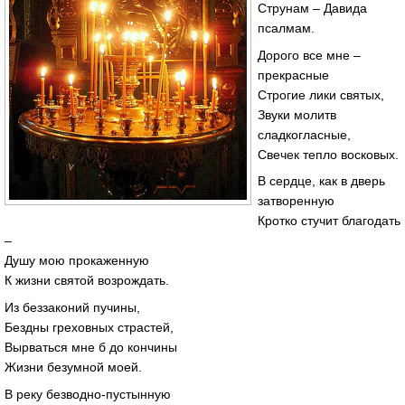
Струнам – Давида
псалмам.
Дорого все мне –
прекрасные
Строгие лики святых,
Звуки молитв
сладкогласные,
Свечек тепло восковых.
В сердце, как в дверь
затворенную
Кротко стучит благодать
–
Душу мою прокаженную
К жизни святой возрождать.
Из беззаконий пучины,
Бездны греховных страстей,
Вырваться мне б до кончины
Жизни безумной моей.
В реку безводно-пустынную