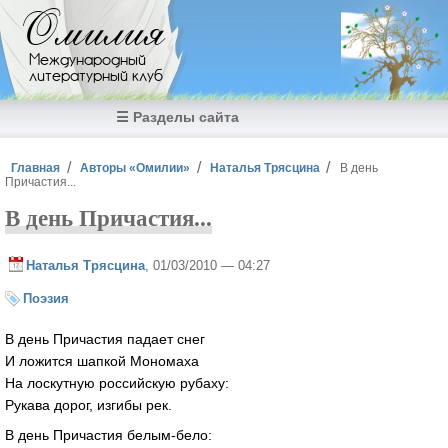
Перейти к основному содержанию
Омилия
Международный
литературный клуб
☰ Разделы сайта
Вы здесь
Главная
Авторы «Омилии»
Наталья Трясцина
В день
Причастия...
В день Причастия...
Наталья Трясцина
, 01/03/2010 — 04:27
Поэзия
В день Причастия падает снег
И ложится шапкой Мономаха
На лоскутную российскую рубаху:
Рукава дорог, изгибы рек.
В день Причастия белым-бело: