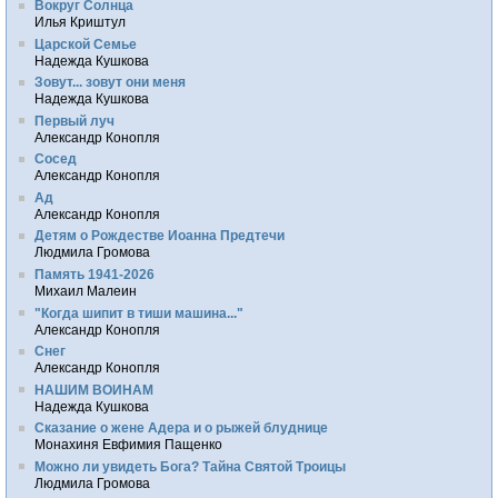
Вокруг Солнца
Илья Криштул
Царской Семье
Надежда Кушкова
Зовут... зовут они меня
Надежда Кушкова
Первый луч
Александр Конопля
Сосед
Александр Конопля
Ад
Александр Конопля
Детям о Рождестве Иоанна Предтечи
Людмила Громова
Память 1941-2026
Михаил Малеин
"Когда шипит в тиши машина..."
Александр Конопля
Снег
Александр Конопля
НАШИМ ВОИНАМ
Надежда Кушкова
Сказание о жене Адера и о рыжей блуднице
Монахиня Евфимия Пащенко
Можно ли увидеть Бога? Тайна Святой Троицы
Людмила Громова