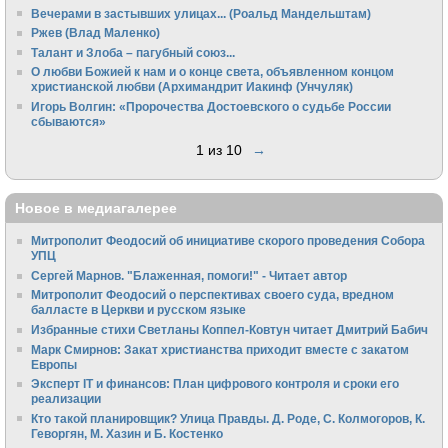
Вечерами в застывших улицах... (Роальд Мандельштам)
Ржев (Влад Маленко)
Талант и Злоба – пагубный союз...
О любви Божией к нам и о конце света, объявленном концом
христианской любви (Архимандрит Иакинф (Унчуляк)
Игорь Волгин: «Пророчества Достоевского о судьбе России
сбываются»
1 из 10
→
Новое в медиагалерее
Митрополит Феодосий об инициативе скорого проведения Собора
УПЦ
Сергей Марнов. "Блаженная, помоги!" - Читает автор
Митрополит Феодосий о перспективах своего суда, вредном
балласте в Церкви и русском языке
Избранные стихи Светланы Коппел-Ковтун читает Дмитрий Бабич
Марк Смирнов: Закат христианства приходит вместе с закатом
Европы
Эксперт IT и финансов: План цифрового контроля и сроки его
реализации
Кто такой планировщик? Улица Правды. Д. Роде, С. Колмогоров, К.
Геворгян, М. Хазин и Б. Костенко