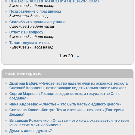
СВЯТАЯ БЛАЖЕННАЯ КСЕНИЯ ПЕТЕРБУРГСКАЯ
5 месяцев 3 недели
назад
Поздравление с праздником
6 месяцев 4 дня
назад
Спасибо что прочли и оценили!
6 месяцев 1 неделя
назад
Ответ к 18 вопросу
6 месяцев 3 недели
назад
Талант внушать и вера
7 месяцев 17 часов
назад
1 из 20
→
Новые интервью
Дмитрий Бабич: «Человечество надело очки из осколков зеркала
Снежной Королевы, позволяющие видеть только злое и мелкое»
Сергей Марнов: «Господь создал семью, а государство Он не
создавал»
Инна Андреева: «Счастье – это быть частью единого целого»
Светлана Коппел-Ковтун: Точка стояния — вечность (Екатерина
Демина)
Владимир Романенко: «Счастье – это когда оказывается что твои
юношеские мечты сбылись»
Думать или не думать?