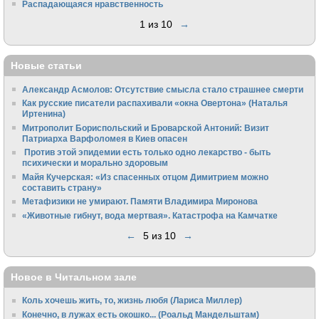
Распадающаяся нравственность
1 из 10
→
Новые статьи
Александр Асмолов: Отсутствие смысла стало страшнее смерти
Как русские писатели распахивали «окна Овертона» (Наталья
Иртенина)
Митрополит Бориспольский и Броварской Антоний: Визит
Патриарха Варфоломея в Киев опасен
Против этой эпидемии есть только одно лекарство - быть
психически и морально здоровым
Майя Кучерская: «Из спасенных отцом Димитрием можно
составить страну»
Метафизики не умирают. Памяти Владимира Миронова
«Животные гибнут, вода мертвая». Катастрофа на Камчатке
←
5 из 10
→
Новое в Читальном зале
Коль хочешь жить, то, жизнь любя (Лариса Миллер)
Конечно, в лужах есть окошко... (Роальд Мандельштам)