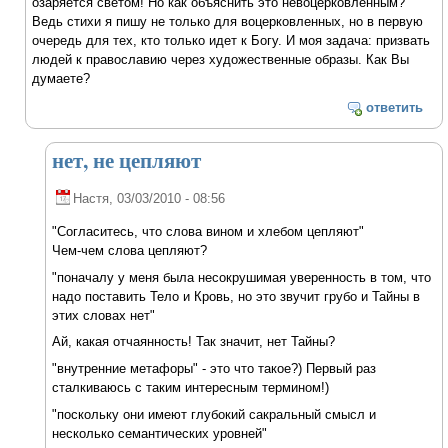
озаряется светом! Но как объяснить это невоцерковленным?
Ведь стихи я пишу не только для воцерковленных, но в первую
очередь для тех, кто только идет к Богу. И моя задача: призвать
людей к православию через художественные образы. Как Вы
думаете?
ответить
нет, не цепляют
Настя
, 03/03/2010 - 08:56
"Согласитесь, что слова вином и хлебом цепляют"
Чем-чем слова цепляют?
"поначалу у меня была несокрушимая уверенность в том, что
надо поставить Тело и Кровь, но это звучит грубо и Тайны в
этих словах нет"
Ай, какая отчаянность! Так значит, нет Тайны?
"внутренние метафоры" - это что такое?) Первый раз
сталкиваюсь с таким интересным термином!)
"поскольку они имеют глубокий сакральный смысл и
несколько семантических уровней"