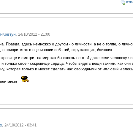
отв
л-Ковтун
, 24/10/2012 - 21:00
на. Правда, здесь немножко о другом - о личности, а не о толпе, о личн
, о приоритетах в оценивании событий, окружающих, ближних...
кровище и смотрит на мир как бы сквозь него. И даже если человеку яв
ё и только своё - сокровище сердца. Чтобы видеть вещи такими, как они 
ну, которая только и может сделать нас свободными от иллюзий и злоб
ошли мимо
х
, 24/10/2012 - 03:41