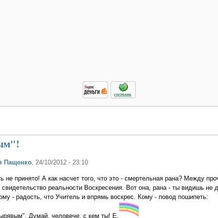
ым"!
я Пащенко
, 24/10/2012 - 23:10
ь не принято! А как насчет того, что это - смертельная рана? Между про
 свидетельство реальности Воскресения. Вот она, рана - ты видишь не д
Кому - радость, что Учитель и впрямь воскрес. Кому - повод пошипеть:
ырявым". Думай, человече, с кем ты! Е.