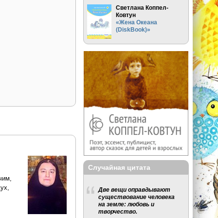
Светлана Коппел-
Ковтун
«Жена Океана
(DiskBook)»
Случайная цитата
чим,
ух,
Две вещи оправдывают
существование человека
на земле: любовь и
творчество.