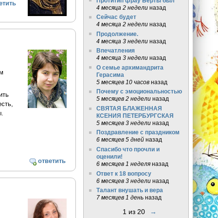
Протитип фрау Берты был
етить
4 месяца 2 недели
назад
Сейчас будет
4 месяца 2 недели
назад
Продолжение.
4 месяца 3 недели
назад
Впечатления
4 месяца 3 недели
назад
О семье архимандрита
ом
Герасима
5 месяцев 10 часов
назад
Почему с эмоциональностью
ить
5 месяцев 2 недели
назад
есть,
СВЯТАЯ БЛАЖЕННАЯ
ы.
КСЕНИЯ ПЕТЕРБУРГСКАЯ
5 месяцев 3 недели
назад
Поздравление с праздником
6 месяцев 5 дней
назад
Спасибо что прочли и
оценили!
ответить
6 месяцев 1 неделя
назад
Ответ к 18 вопросу
6 месяцев 3 недели
назад
Талант внушать и вера
7 месяцев 1 день
назад
1 из 20
→