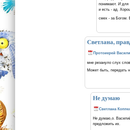
понимают. И для 
и есть - ад. Хор
смех - за Богом. 
Светлана, прав
Протоиерей Васили
мне резануло слух слов
Может быть, передать н
Не думаю
Светлана Коппе
Не думаю,о. Василий
предложить их.