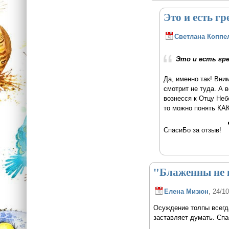
Это и есть гр
Светлана Коппе
Это и есть грех
Да, именно так! Вни
смотрит не туда. А 
вознесся к Отцу Неб
то можно понять КАК
СпасиБо за отзыв!
"Блаженны не в
Елена Мизюн
, 24/1
Осуждение толпы всегда
заставляет думать. Спа