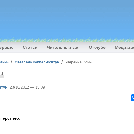
тервью
Статьи
Читальный зал
О клубе
Медиага
илии»
Светлана Коппел-Ковтун
Уверение Фомы
ы
втун
, 23/10/2012 — 15:09
перст его,