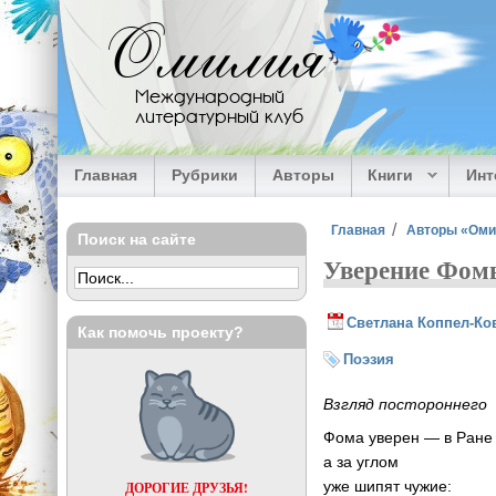
Перейти к основному содержанию
Омилия
Международный
литературный клуб
Главная
Рубрики
Авторы
Книги
Ин
Вы здесь
Главная
Авторы «Ом
Поиск на сайте
Уверение Фом
Светлана Коппел-Ко
Как помочь проекту?
Поэзия
Взгляд постороннего
Фома уверен — в Ране 
а за углом
уже шипят чужие:
ДОРОГИЕ ДРУЗЬЯ!