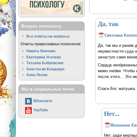
Да, так
Вопрос психологу
Светлана Коппе
Все ответы на вопросы
Ответы православных психологов:
Да, так мы и раним 
неуместности суда н
Никита Яночкин
зачастую сами винов
Екатерина Усачева
Татьяна Бобровских
Сердца необрезанные
Анастасия Бондарук
мимо любви. Чтобы и
Анна Лелик
после этого... Это и
Спаси Бог, матушка,
Мы в социальных сетях
ВКонтакте
YouTube
Нет...
Монахиня Е
Нет, ради мертвы