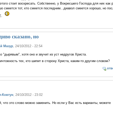
этого стоит воскресать. Собственно, у Вокресшего Господа для них как р
ошо смеется тот, кто смеется последним...диавол смеется хорошо, но по
Е.
диво сказано, но
й Мазур
, 24/10/2012 - 22:54
о "дырявым", хотя оно и звучит из уст недругов Христа.
ичтожность тех, кто шипит в сторону Христа, каким-то другим словом?
отв
л-Ковтун
, 24/10/2012 - 23:02
, что это слово можно заменить. Но если у Вас есть варианты, можете