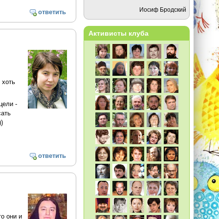
Иосиф Бродский
ответить
Активисты клуба
 хоть
цели -
сать
)
ответить
о они и