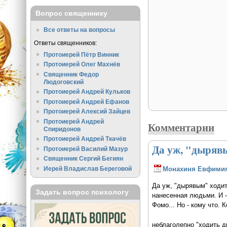
Вопрос священнику
Все ответы на вопросы
Ответы священников:
Протоиерей Пётр Винник
Протоиерей Олег Махнёв
Священник Федор
Людоговский
Протоиерей Андрей Кульков
Протоиерей Андрей Ефанов
Протоиерей Алексий Зайцев
Протоиерей Андрей
Комментарии
Спиридонов
Протоиерей Андрей Ткачёв
Да уж, "дыряв
Протоиерей Василий Мазур
Священник Сергий Бегиян
Иерей Владислав Береговой
Монахиня Евфими
Да уж, "дырявым" ходит
Задать вопрос психологу
нанесенная людьми. И -
Фомо... Но - кому что. 
неблаголепно "ходить д