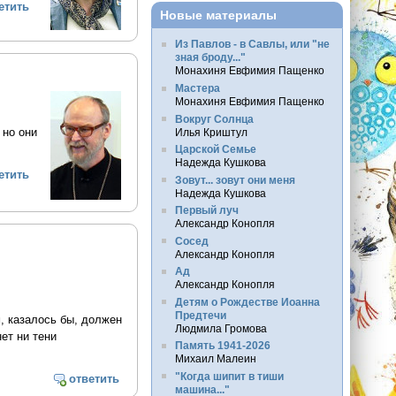
етить
Новые материалы
Из Павлов - в Савлы, или "не
зная броду..."
Монахиня Евфимия Пащенко
Мастера
Монахиня Евфимия Пащенко
Вокруг Солнца
 но они
Илья Криштул
Царской Семье
Надежда Кушкова
етить
Зовут... зовут они меня
Надежда Кушкова
Первый луч
Александр Конопля
Сосед
Александр Конопля
Ад
Александр Конопля
Детям о Рождестве Иоанна
Предтечи
, казалось бы, должен
Людмила Громова
ет ни тени
Память 1941-2026
Михаил Малеин
"Когда шипит в тиши
ответить
машина..."