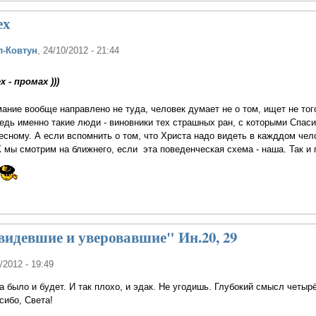
ех
л-Ковтун
, 24/10/2012 - 21:44
 - промах )))
мание вообще направлено не туда, человек думает не о том, ищет не тог
ведь именно такие люди - виновники тех страшных ран, с которыми Спас
есному. А если вспомнить о том, что Христа надо видеть в кажддом чел
 мы смотрим на ближнего, если эта поведенческая схема - наша. Так и 
идевшие и уверовавшие" Ин.20, 29
0/2012 - 19:49
 было и будет. И так плохо, и эдак. Не угодишь. Глубокий смысл четырё
сибо, Света!