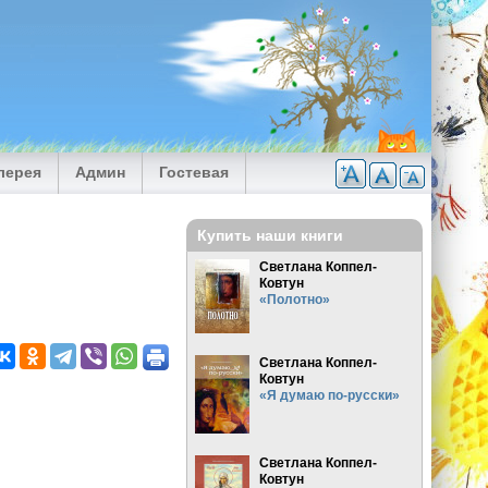
лерея
Админ
Гостевая
Купить наши книги
Светлана Коппел-
Ковтун
«Полотно»
Светлана Коппел-
Ковтун
«Я думаю по-русски»
Светлана Коппел-
Ковтун