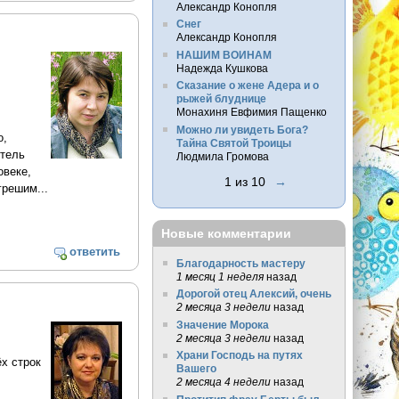
Александр Конопля
Снег
Александр Конопля
НАШИМ ВОИНАМ
Надежда Кушкова
Сказание о жене Адера и о
рыжей блуднице
Монахиня Евфимия Пащенко
Можно ли увидеть Бога?
о,
Тайна Святой Троицы
итель
Людмила Громова
овеке,
1 из 10
→
грешим...
Новые комментарии
ответить
Благодарность мастеру
1 месяц 1 неделя
назад
Дорогой отец Алексий, очень
2 месяца 3 недели
назад
Значение Морока
2 месяца 3 недели
назад
Храни Господь на путях
х строк
Вашего
2 месяца 4 недели
назад