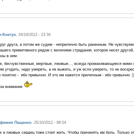
л-Ковтун
, 24/10/2012 - 23:34
друг друга, а потом же судим - неприлично быть раненным. Не чувствуем
ашего примитивного рядом с величием страдания, которое несет другой,
ны в нем.
, бесчувственные, мертвые, лживые..., всегда промахивающиеся мимо 
м угодить, надо умереть, а не выжить, и уж если умереть, то не воскре
м понятно - ибо привычно. И это им кажется приличным - ибо привычно :))
 за внимание
вфимия Пащенко
, 25/10/2012 - 08:54
х и лживых сердец тоже стоит жить. Чтобы причинять им боль. Только эт