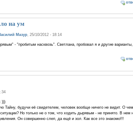
отв
ло на ум
Василий Мазур
, 25/10/2012 - 18:14
рявым" - "пробитым насквозь". Светлана, пробовал я и другие варианты,
отв
1:34
)))
 Тайну, будучи её свидетелем, человек вообще ничего не видит. О чем
ситуации? Но только не о том, что ходить дырявым - не принято. В нем н
ивления. Он совершенно слеп, да ещё и зол. Как все это знакомо!!!