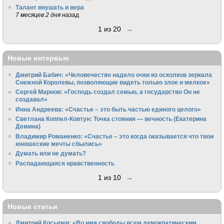
Талант внушать и вера
7 месяцев 2 дня
назад
1 из 20
→
Новые интервью
Дмитрий Бабич: «Человечество надело очки из осколков зеркала
Снежной Королевы, позволяющие видеть только злое и мелкое»
Сергей Марнов: «Господь создал семью, а государство Он не
создавал»
Инна Андреева: «Счастье – это быть частью единого целого»
Светлана Коппел-Ковтун: Точка стояния — вечность (Екатерина
Демина)
Владимир Романенко: «Счастье – это когда оказывается что твои
юношеские мечты сбылись»
Думать или не думать?
Распадающаяся нравственность
1 из 10
→
Новые статьи
Дмитрий Косырев: «Во имя свободы всем демократическим