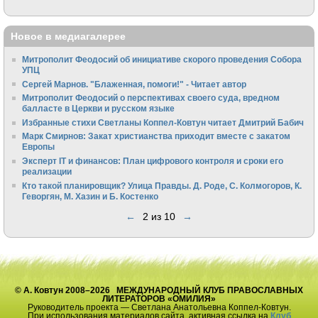
Новое в медиагалерее
Митрополит Феодосий об инициативе скорого проведения Собора
УПЦ
Сергей Марнов. "Блаженная, помоги!" - Читает автор
Митрополит Феодосий о перспективах своего суда, вредном
балласте в Церкви и русском языке
Избранные стихи Светланы Коппел-Ковтун читает Дмитрий Бабич
Марк Смирнов: Закат христианства приходит вместе с закатом
Европы
Эксперт IT и финансов: План цифрового контроля и сроки его
реализации
Кто такой планировщик? Улица Правды. Д. Роде, С. Колмогоров, К.
Геворгян, М. Хазин и Б. Костенко
←
2 из 10
→
© А. Ковтун 2008–2026 МЕЖДУНАРОДНЫЙ КЛУБ ПРАВОСЛАВНЫХ
ЛИТЕРАТОРОВ «ОМИЛИЯ»
Руководитель проекта — Светлана Анатольевна Коппел-Ковтун.
При использования материалов сайта, активная ссылка на
Клуб