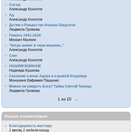
Сосед
Александр Конопля
Ад
Александр Конопля
Детям о Рождестве Иоанна Предтечи
Людмила Громова
Память 1941-2026
Михаил Малеин
"Когда шипит в тиши машина..."
Александр Конопля
Снег
Александр Конопля
НАШИМ ВОИНАМ
Надежда Кушкова
Сказание о жене Адера и о рыжей блуднице
Монахиня Евфимия Пащенко
Можно ли увидеть Бога? Тайна Святой Троицы
Людмила Громова
1 из 10
→
Новые комментарии
Благодарность мастеру
1 месяц 1 неделя
назад