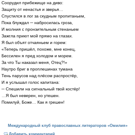
Соорудил прибежище на диво:
Защиту от ненастья и зверья…
Спустился в лог за скудным пропитаньем,
Пока блуждал ─ набросилась гроза,
И молния с пронзительным стенаньем
Зажгла приют мой прямо на глазах.
Я был объят отчаяньем и горем:
«Теперь пришёл, похоже, мне конец,
Бессилен я пред холодом и морем.
За что Ты наказал меня, Отец?!»
Наутро бриг в проплешинах тумана
Тень парусов над плёсом распростёр,
И я услышал голос капитана:
─ Спешили на сигнальный твой костёр!
…Я был неверен, но утешен.
Помилуй, Боже… Как я грешен!
Международный клуб православных литераторов «Омилия»
Добавить комментарий