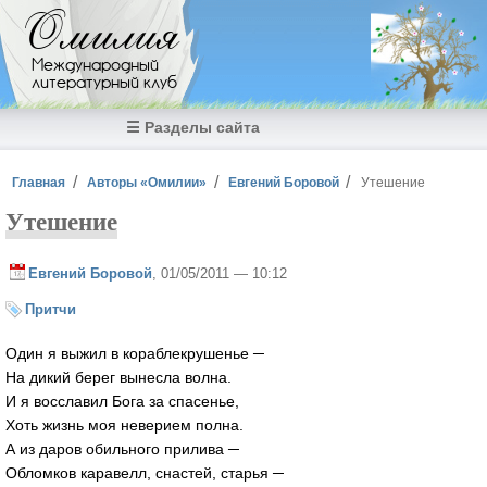
Перейти к основному содержанию
Омилия
Международный
литературный клуб
☰ Разделы сайта
Вы здесь
Главная
Авторы «Омилии»
Евгений Боровой
Утешение
Утешение
Евгений Боровой
, 01/05/2011 — 10:12
Притчи
Один я выжил в кораблекрушенье ─
На дикий берег вынесла волна.
И я восславил Бога за спасенье,
Хоть жизнь моя неверием полна.
А из даров обильного прилива ─
Обломков каравелл, снастей, старья ─