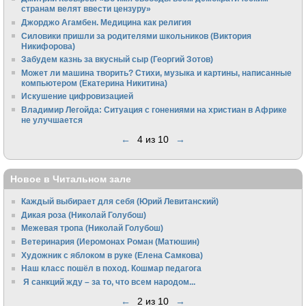
странам велят ввести цензуру»
Джорджо Агамбен. Медицина как религия
Силовики пришли за родителями школьников (Виктория
Никифорова)
Забудем казнь за вкусный сыр (Георгий Зотов)
Может ли машина творить? Стихи, музыка и картины, написанные
компьютером (Екатерина Никитина)
Искушение цифровизацией
Владимир Легойда: Ситуация с гонениями на христиан в Африке
не улучшается
←
4 из 10
→
Новое в Читальном зале
Каждый выбирает для себя (Юрий Левитанский)
Дикая роза (Николай Голубош)
Межевая тропа (Николай Голубош)
Ветеринария (Иеромонах Роман (Матюшин)
Художник с яблоком в руке (Елена Самкова)
Наш класс пошёл в поход. Кошмар педагога
Я санкций жду – за то, что всем народом...
←
2 из 10
→