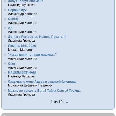
Зовут... зовут они меня
Надежда Кушкова
Первый луч
Александр Конопля
Сосед
Александр Конопля
Ад
Александр Конопля
Детям о Рождестве Иоанна Предтечи
Людмила Громова
Память 1941-2026
Михаил Малеин
"Когда шипит в тиши машина..."
Александр Конопля
Снег
Александр Конопля
НАШИМ ВОИНАМ
Надежда Кушкова
Сказание о жене Адера и о рыжей блуднице
Монахиня Евфимия Пащенко
Можно ли увидеть Бога? Тайна Святой Троицы
Людмила Громова
1 из 10
→