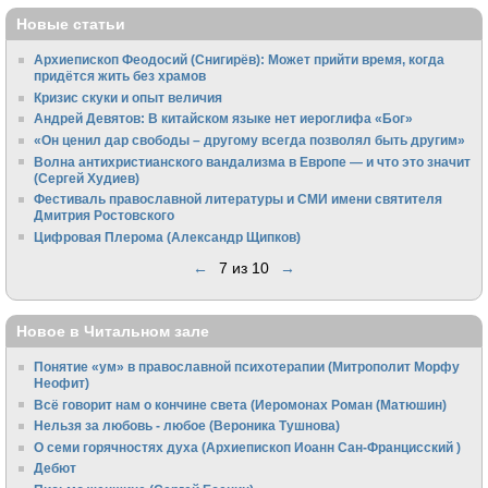
Новые статьи
Архиепископ Феодосий (Снигирёв): Может прийти время, когда
придётся жить без храмов
Кризис скуки и опыт величия
Андрей Девятов: В китайском языке нет иероглифа «Бог»
«Он ценил дар свободы – другому всегда позволял быть другим»
Волна антихристианского вандализма в Европе — и что это значит
(Сергей Худиев)
Фестиваль православной литературы и СМИ имени святителя
Дмитрия Ростовского
Цифровая Плерома (Александр Щипков)
←
7 из 10
→
Новое в Читальном зале
Понятие «ум» в православной психотерапии (Митрополит Морфу
Неофит)
Всё говорит нам о кончине света (Иеромонах Роман (Матюшин)
Нельзя за любовь - любое (Вероника Тушнова)
О семи горячностях духа (Архиепископ Иоанн Сан-Францисский )
Дебют