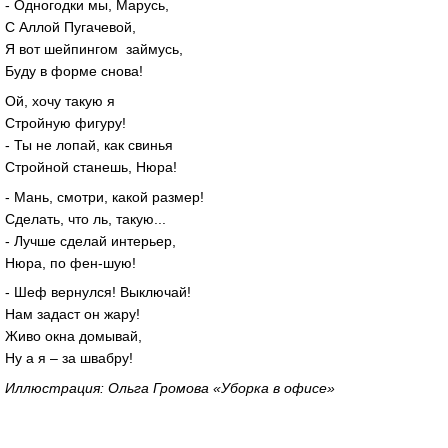
- Одногодки мы, Марусь,
С Аллой Пугачевой,
Я вот шейпингом займусь,
Буду в форме снова!
Ой, хочу такую я
Стройную фигуру!
- Ты не лопай, как свинья
Стройной станешь, Нюра!
- Мань, смотри, какой размер!
Сделать, что ль, такую...
- Лучше сделай интерьер,
Нюра, по фен-шую!
- Шеф вернулся! Выключай!
Нам задаст он жару!
Живо окна домывай,
Ну а я – за швабру!
Иллюстрация: Ольга Громова «Уборка в офисе»