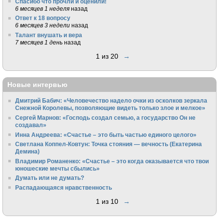
Спасибо что прочли и оценили!
6 месяцев 1 неделя
назад
Ответ к 18 вопросу
6 месяцев 3 недели
назад
Талант внушать и вера
7 месяцев 1 день
назад
1 из 20
→
Новые интервью
Дмитрий Бабич: «Человечество надело очки из осколков зеркала
Снежной Королевы, позволяющие видеть только злое и мелкое»
Сергей Марнов: «Господь создал семью, а государство Он не
создавал»
Инна Андреева: «Счастье – это быть частью единого целого»
Светлана Коппел-Ковтун: Точка стояния — вечность (Екатерина
Демина)
Владимир Романенко: «Счастье – это когда оказывается что твои
юношеские мечты сбылись»
Думать или не думать?
Распадающаяся нравственность
1 из 10
→