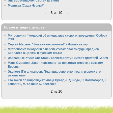
Письмо женщине (Сергей Есенин)
Молитва (Саша Черный)
←
3 из 10
→
Новое в медиагалерее
Митрополит Феодосий об инициативе скорого проведения Собора
УПЦ
Сергей Марнов. "Блаженная, помоги!" - Читает автор
Митрополит Феодосий о перспективах своего суда, вредном
балласте в Церкви и русском языке
Избранные стихи Светланы Коппел-Ковтун читает Дмитрий Бабич
Марк Смирнов: Закат христианства приходит вместе с закатом
Европы
Эксперт IT и финансов: План цифрового контроля и сроки его
реализации
Кто такой планировщик? Улица Правды. Д. Роде, С. Колмогоров, К.
Геворгян, М. Хазин и Б. Костенко
←
2 из 10
→