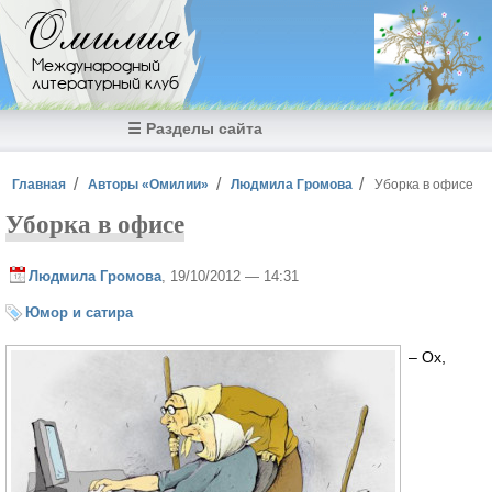
Перейти к основному содержанию
Омилия
Международный
литературный клуб
☰ Разделы сайта
Вы здесь
Главная
Авторы «Омилии»
Людмила Громова
Уборка в офисе
Уборка в офисе
Людмила Громова
, 19/10/2012 — 14:31
Юмор и сатира
– Ох,