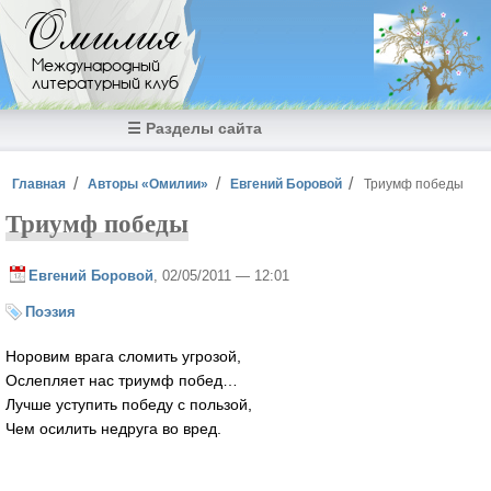
Перейти к основному содержанию
Омилия
Международный
литературный клуб
☰ Разделы сайта
Вы здесь
Главная
Авторы «Омилии»
Евгений Боровой
Триумф победы
Триумф победы
Евгений Боровой
, 02/05/2011 — 12:01
Поэзия
Норовим врага сломить угрозой,
Ослепляет нас триумф побед…
Лучше уступить победу с пользой,
Чем осилить недруга во вред.