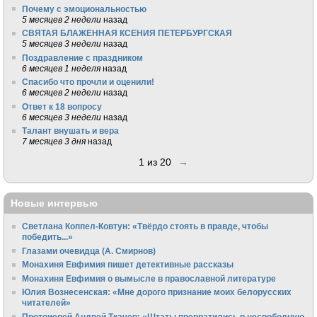
Почему с эмоциональностью
5 месяцев 2 недели
назад
СВЯТАЯ БЛАЖЕННАЯ КСЕНИЯ ПЕТЕРБУРГСКАЯ
5 месяцев 3 недели
назад
Поздравление с праздником
6 месяцев 1 неделя
назад
Спасибо что прочли и оценили!
6 месяцев 2 недели
назад
Ответ к 18 вопросу
6 месяцев 3 недели
назад
Талант внушать и вера
7 месяцев 3 дня
назад
1 из 20
→
Новые интервью
Светлана Коппел-Ковтун: «Твёрдо стоять в правде, чтобы
победить...»
Глазами очевидца (А. Смирнов)
Монахиня Евфимия пишет детективные рассказы
Монахиня Евфимия о вымысле в православной литературе
Юлия Вознесенская: «Мне дорого признание моих белорусских
читателей»
Протоиерей Андрей Ткачев: «Штаты превратились в несвободную