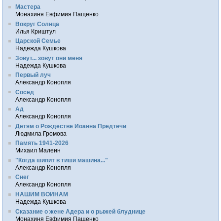
Мастера
Монахиня Евфимия Пащенко
Вокруг Солнца
Илья Криштул
Царской Семье
Надежда Кушкова
Зовут... зовут они меня
Надежда Кушкова
Первый луч
Александр Конопля
Сосед
Александр Конопля
Ад
Александр Конопля
Детям о Рождестве Иоанна Предтечи
Людмила Громова
Память 1941-2026
Михаил Малеин
"Когда шипит в тиши машина..."
Александр Конопля
Снег
Александр Конопля
НАШИМ ВОИНАМ
Надежда Кушкова
Сказание о жене Адера и о рыжей блуднице
Монахиня Евфимия Пащенко