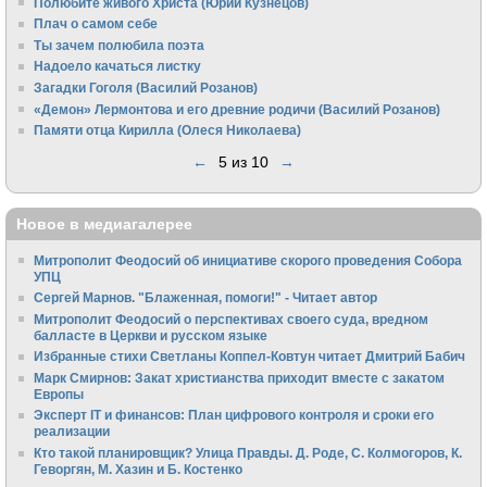
Полюбите живого Христа (Юрий Кузнецов)
Плач о самом себе
Ты зачем полюбила поэта
Надоело качаться листку
Загадки Гоголя (Василий Розанов)
«Демон» Лермонтова и его древние родичи (Василий Розанов)
Памяти отца Кирилла (Олеся Николаева)
←
5 из 10
→
Новое в медиагалерее
Митрополит Феодосий об инициативе скорого проведения Собора
УПЦ
Сергей Марнов. "Блаженная, помоги!" - Читает автор
Митрополит Феодосий о перспективах своего суда, вредном
балласте в Церкви и русском языке
Избранные стихи Светланы Коппел-Ковтун читает Дмитрий Бабич
Марк Смирнов: Закат христианства приходит вместе с закатом
Европы
Эксперт IT и финансов: План цифрового контроля и сроки его
реализации
Кто такой планировщик? Улица Правды. Д. Роде, С. Колмогоров, К.
Геворгян, М. Хазин и Б. Костенко