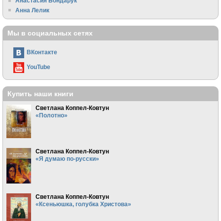
Анастасия Бондарук
Анна Лелик
Мы в социальных сетях
ВКонтакте
YouTube
Купить наши книги
Светлана Коппел-Ковтун
«Полотно»
Светлана Коппел-Ковтун
«Я думаю по-русски»
Светлана Коппел-Ковтун
«Ксеньюшка, голубка Христова»