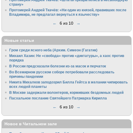
страну»
Протоиерей Андрей Ткачёв: «Ни один из князей, правивших после
Владимира, не предлагал вернуться к язычеству»
←
6 из 10
→
Новые статьи
Гром среди ясного неба (Архим. Симеон (Гагатик)
Михаил Хазин: Не «свобода» против «диктатуры», а хаос против
порядка
В России предсказали болезни из-за масок и перчаток
Во Всемирном русском соборе потребовали расследовать
причины пандемии
Никита Михалков заподозрил Билла Гейтса в желании чипировать
всех людей планеты
В Москве задержали волонтеров, кормивших бездомных людей
Пасхальное послание Святейшего Патриарха Кирилла
←
6 из 10
→
Новое в Читальном зале