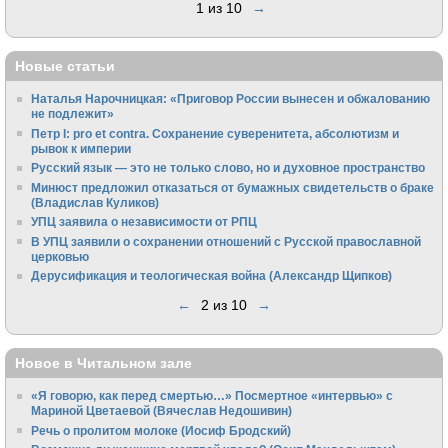
1 из 10
→
Новые статьи
Наталья Нарочницкая: «Приговор России вынесен и обжалованию
не подлежит»
Петр I: pro et contra. Сохранение суверенитета, абсолютизм и
рывок к империи
Русский язык — это не только слово, но и духовное пространство
Минюст предложил отказаться от бумажных свидетельств о браке
(Владислав Куликов)
УПЦ заявила о независимости от РПЦ
В УПЦ заявили о сохранении отношений с Русской православной
церковью
Дерусификация и теологическая война (Александр Щипков)
←
2 из 10
→
Новое в Читальном зале
«Я говорю, как перед смертью…» Посмертное «интервью» с
Мариной Цветаевой (Вячеслав Недошивин)
Речь о пролитом молоке (Иосиф Бродский)