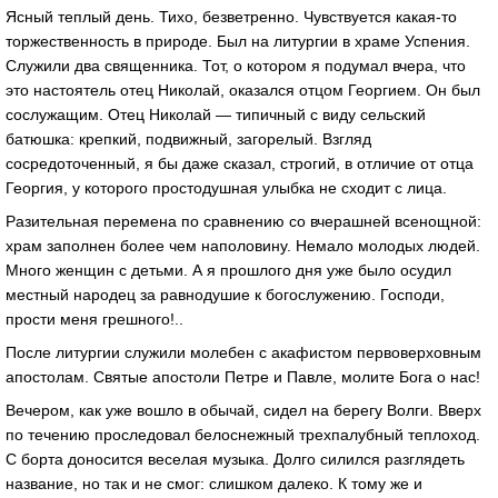
Ясный теплый день. Тихо, безветренно. Чувствуется какая-то
торжественность в природе. Был на литургии в храме Успения.
Служили два священника. Тот, о котором я подумал вчера, что
это настоятель отец Николай, оказался отцом Георгием. Он был
сослужащим. Отец Николай — типичный с виду сельский
батюшка: крепкий, подвижный, загорелый. Взгляд
сосредоточенный, я бы даже сказал, строгий, в отличие от отца
Георгия, у которого простодушная улыбка не сходит с лица.
Разительная перемена по сравнению со вчерашней всенощной:
храм заполнен более чем наполовину. Немало молодых людей.
Много женщин с детьми. А я прошлого дня уже было осудил
местный народец за равнодушие к богослужению. Господи,
прости меня грешного!..
После литургии служили молебен с акафистом первоверховным
апостолам. Святые апостоли Петре и Павле, молите Бога о нас!
Вечером, как уже вошло в обычай, сидел на берегу Волги. Вверх
по течению проследовал белоснежный трехпалубный теплоход.
С борта доносится веселая музыка. Долго силился разглядеть
название, но так и не смог: слишком далеко. К тому же и