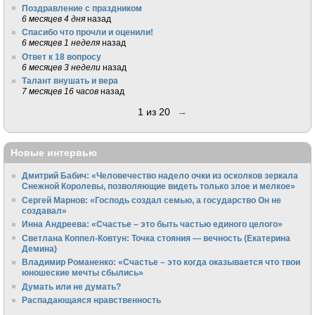
Поздравление с праздником
6 месяцев 4 дня
назад
Спасибо что прочли и оценили!
6 месяцев 1 неделя
назад
Ответ к 18 вопросу
6 месяцев 3 недели
назад
Талант внушать и вера
7 месяцев 16 часов
назад
1 из 20
→
Новые интервью
Дмитрий Бабич: «Человечество надело очки из осколков зеркала
Снежной Королевы, позволяющие видеть только злое и мелкое»
Сергей Марнов: «Господь создал семью, а государство Он не
создавал»
Инна Андреева: «Счастье – это быть частью единого целого»
Светлана Коппел-Ковтун: Точка стояния — вечность (Екатерина
Демина)
Владимир Романенко: «Счастье – это когда оказывается что твои
юношеские мечты сбылись»
Думать или не думать?
Распадающаяся нравственность