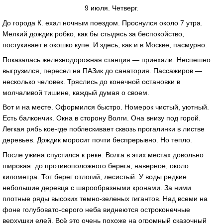
9 июля. Четверг.
До города К. ехал ночным поездом. Проснулся около 7 утра.
Мелкий дождик робко, как бы стыдясь за беспокойство,
постукивает в окошко купе. И здесь, как и в Москве, пасмурно.
Показалась железнодорожная станция — приехали. Неспешно
выгрузился, пересел на ПАЗик до санатория. Пассажиров —
несколько человек. Тряслись до конечной остановки в
молчаливой тишине, каждый думая о своем.
Вот и на месте. Оформился быстро. Номерок чистый, уютный.
Есть балкончик. Окна в сторону Волги. Она внизу под горой.
Легкая рябь кое-где поблескивает сквозь прогалинки в листве
деревьев. Дождик моросит почти беспрерывно. Но тепло.
После ужина спустился к реке. Волга в этих местах довольно
широкая: до противоположного берега, наверное, около
километра. Тот берег отлогий, лесистый. У воды редкие
небольшие деревца с шарообразными кронами. За ними
плотные ряды высоких темно-зеленых гигантов. Над всеми на
фоне голубовато-серого неба виднеются остроконечные
верхушки елей. Всё это очень похоже на огромный сказочный