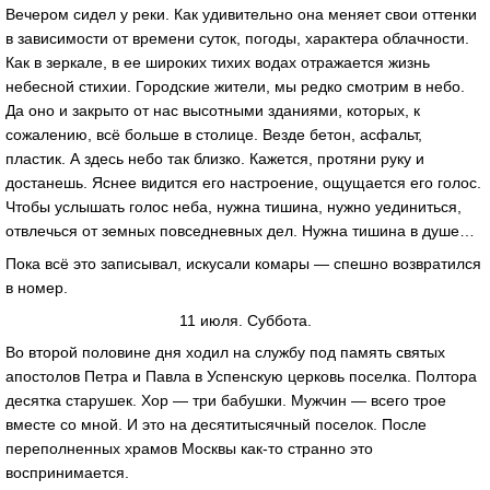
Вечером сидел у реки. Как удивительно она меняет свои оттенки
в зависимости от времени суток, погоды, характера облачности.
Как в зеркале, в ее широких тихих водах отражается жизнь
небесной стихии. Городские жители, мы редко смотрим в небо.
Да оно и закрыто от нас высотными зданиями, которых, к
сожалению, всё больше в столице. Везде бетон, асфальт,
пластик. А здесь небо так близко. Кажется, протяни руку и
достанешь. Яснее видится его настроение, ощущается его голос.
Чтобы услышать голос неба, нужна тишина, нужно уединиться,
отвлечься от земных повседневных дел. Нужна тишина в душе…
Пока всё это записывал, искусали комары — спешно возвратился
в номер.
11 июля. Суббота.
Во второй половине дня ходил на службу под память святых
апостолов Петра и Павла в Успенскую церковь поселка. Полтора
десятка старушек. Хор — три бабушки. Мужчин — всего трое
вместе со мной. И это на десятитысячный поселок. После
переполненных храмов Москвы как-то странно это
воспринимается.