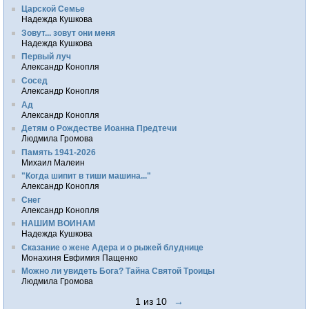
Царской Семье
Надежда Кушкова
Зовут... зовут они меня
Надежда Кушкова
Первый луч
Александр Конопля
Сосед
Александр Конопля
Ад
Александр Конопля
Детям о Рождестве Иоанна Предтечи
Людмила Громова
Память 1941-2026
Михаил Малеин
"Когда шипит в тиши машина..."
Александр Конопля
Снег
Александр Конопля
НАШИМ ВОИНАМ
Надежда Кушкова
Сказание о жене Адера и о рыжей блуднице
Монахиня Евфимия Пащенко
Можно ли увидеть Бога? Тайна Святой Троицы
Людмила Громова
1 из 10
→