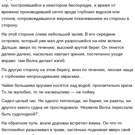
хор, построившийся в некотором беспорядке, и время от
времени производивший нечто вроде глубоких вздохов или
стонов, сопровождавшихся мерным покачиванием из стороны в
сторону.
На этой стороне слева небольшой залив. В его середине
островок, который уже мал для разросшейся на нём зелени.
Дальше, вверх по течению, высокий крутой берег. Он тянется
далеко-далеко, насколько хватает зрения, постепенно уходя
вправо: там Волга делает изгиб.
По другую сторону на этом берегу, вниз по течению, лесная чаща
с глубокими непроходимыми оврагами…
Чайки большими кругами носятся над водой, пронзительно крича.
То ли жалобно, то ли насмешливо — не пойму.
Сидел целый час. Ни одного теплохода, ни баржи, ни ракеты, ни
другого какого судна не проследовало. Неужели Волга перестала
быть судоходной?..
На обратном пути, возле дорожки встретил ёжика. Он что-то
беспокойно разыскивал в траве, частенько поднимая вверх свой