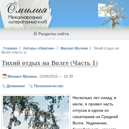
Перейти к основному содержанию
Омилия
Международный
литературный клуб
☰ Разделы сайта
Вы здесь
Главная
Авторы «Омилии»
Михаил Малеин
Тихий отдых на
Волге (Часть 1)
Тихий отдых на Волге (Часть 1)
Михаил Малеин
, 23/06/2016 — 16:39
Дневники
Паломничество
Несколько лет назад, в
июле, я провел часть
отпуска в одном из
санаториев на Средней
Волге. Уединение,