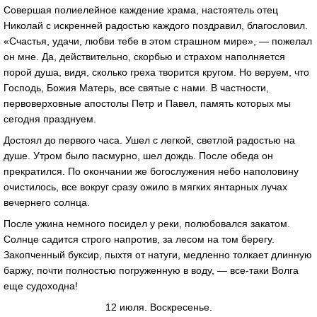
Совершая полиелейное каждение храма, настоятель отец
Николай с искренней радостью каждого поздравил, благословил.
«Счастья, удачи, любви тебе в этом страшном мире», — пожелал
он мне. Да, действительно, скорбью и страхом наполняется
порой душа, видя, сколько греха творится кругом. Но веруем, что
Господь, Божия Матерь, все святые с нами. В частности,
первоверховные апостолы Петр и Павел, память которых мы
сегодня празднуем.
Достоял до первого часа. Ушел с легкой, светлой радостью на
душе. Утром было пасмурно, шел дождь. После обеда он
прекратился. По окончании же богослужения небо наполовину
очистилось, все вокруг сразу ожило в мягких янтарных лучах
вечернего солнца.
После ужина немного посидел у реки, полюбовался закатом.
Солнце садится строго напротив, за лесом на том берегу.
Закопченный буксир, пыхтя от натуги, медленно толкает длинную
баржу, почти полностью погруженную в воду, — все-таки Волга
еще судоходна!
12 июля. Воскресенье.