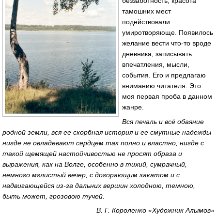
беззаботность, красота
тамошних мест
подействовали
умиротворяюще. Появилось
желание вести что-то вроде
дневника, записывать
впечатления, мысли,
события. Его и предлагаю
вниманию читателя. Это
моя первая проба в данном
жанре.
Вся печаль и всё обаяние
родной земли, вся ее скорбная история и ее смутные надежды
нигде не овладевают сердцем так полно и властно, нигде с
такой щемящей настойчивостью не просят образа и
выражения, как на Волге, особенно в тихий, сумрачный,
немного мглистый вечер, с догорающим закатом и с
надвигающейся из-за дальних вершин холодною, темною,
быть может, грозовою тучей.
В. Г. Короленко «Художник Алымов»