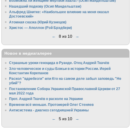
Возможна ли женщине мертвой хвала? (Осип Мандельштам)
Нашедший подкову (Осип Мандельштам)
Альфред Шнитке: «Наибольшее влияние на меня оказал
Достоевский»
Атомная сказка (Юрий Кузнецов)
Христос — Аполлон (Рэй Брэдбери)
←
8 из 10
→
Новое в медиагалерее
Страшные уроки геноцида в Руанде. Отец Андрей Ткачёв
Зло человеческое и суды Божьи в истории России. Иерей
Константин Корепанов
Раскол "вдребезги" или Кто на самом деле забыл заповедь "Не
убий"?
Постановление Собора Украинской Православной Церкви от 27
мая 2022 года
Прот. Андрей Ткачёв о расколе на Украине
Времени всё меньше. Протоиерей Олег Стеняев
Антисистема - диагноз сегодняшней Украины
←
5 из 10
→