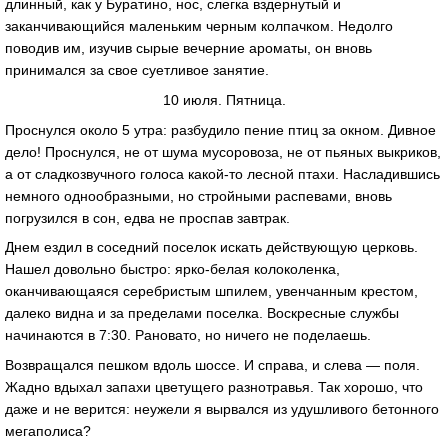
длинный, как у Буратино, нос, слегка вздернутый и
заканчивающийся маленьким черным колпачком. Недолго
поводив им, изучив сырые вечерние ароматы, он вновь
принимался за свое суетливое занятие.
10 июля. Пятница.
Проснулся около 5 утра: разбудило пение птиц за окном. Дивное
дело! Проснулся, не от шума мусоровоза, не от пьяных выкриков,
а от сладкозвучного голоса какой-то лесной птахи. Насладившись
немного однообразными, но стройными распевами, вновь
погрузился в сон, едва не проспав завтрак.
Днем ездил в соседний поселок искать действующую церковь.
Нашел довольно быстро: ярко-белая колоколенка,
оканчивающаяся серебристым шпилем, увенчанным крестом,
далеко видна и за пределами поселка. Воскресные службы
начинаются в 7:30. Рановато, но ничего не поделаешь.
Возвращался пешком вдоль шоссе. И справа, и слева — поля.
Жадно вдыхал запахи цветущего разнотравья. Так хорошо, что
даже и не верится: неужели я вырвался из удушливого бетонного
мегаполиса?