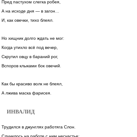
Пред пастухом слегка робея,
А на исходе дня — в загон…
И, как овечки, тихо блеял.
Но хищник долго ждать не мог:
Когда утихло всё под вечер,
Скрутил овцу в бараний рог,
Вспоров клыками бок овечий.
Как бы красиво волк не блеял,
А лжива маска фарисея.
ИНВАЛИД
Трудился в джунглях работяга Слон.
Случилось на работе с ним несчастье: