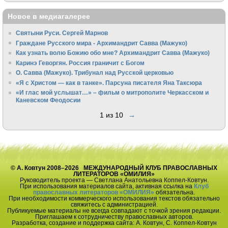
Новое в медиагалерее
Святыни Руси. Сергей Марнов
Граждане Русского мира - Архимандрит Савва (Мажуко)
Как узнать волю Божию обо мне? Архимандрит Савва (Мажуко)
Каринэ Геворгян. Россия граничит с Богом
О. Савва (Мажуко). Трибунал над Русской церковью
«Я с Христом — как в танке». Парсуна писателя Яна Таксюра
«И глас мой услышат…» – фильм о митрополите Черкасском и
Каневском Феодосии
1 из 10
→
© А. Ковтун 2008–2026 МЕЖДУНАРОДНЫЙ КЛУБ ПРАВОСЛАВНЫХ
ЛИТЕРАТОРОВ «ОМИЛИЯ»
Руководитель проекта — Светлана Анатольевна Коппел-Ковтун.
При использования материалов сайта, активная ссылка на
Клуб
православных литераторов «ОМИЛИЯ»
обязательна.
При необходимости коммерческого использования текстов обязательно
свяжитесь с администрацией.
Публикуемые материалы не всегда совпадают с точкой зрения редакции.
Приглашаем к сотрудничеству православных авторов.
Разработка, создание и поддержка сайта: А. Ковтун, С. Коппел-Ковтун