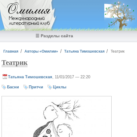
Перейти к основному содержанию
Омилия
Международный
литературный клуб
☰ Разделы сайта
Вы здесь
Главная
Авторы «Омилии»
Татьяна Тимошевская
Театрик
Театрик
Татьяна Тимошевская
, 11/01/2017 — 22:20
Басни
Притчи
Циклы