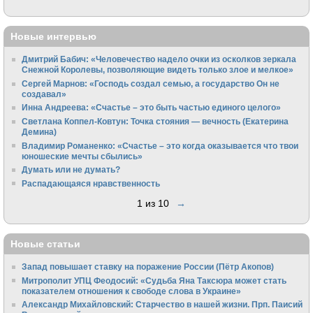
Новые интервью
Дмитрий Бабич: «Человечество надело очки из осколков зеркала
Снежной Королевы, позволяющие видеть только злое и мелкое»
Сергей Марнов: «Господь создал семью, а государство Он не
создавал»
Инна Андреева: «Счастье – это быть частью единого целого»
Светлана Коппел-Ковтун: Точка стояния — вечность (Екатерина
Демина)
Владимир Романенко: «Счастье – это когда оказывается что твои
юношеские мечты сбылись»
Думать или не думать?
Распадающаяся нравственность
1 из 10
→
Новые статьи
Запад повышает ставку на поражение России (Пётр Акопов)
Митрополит УПЦ Феодосий: «Судьба Яна Таксюра может стать
показателем отношения к свободе слова в Украине»
Алек­сандр Михайловский: Старчество в нашей жизни. Прп. Паисий