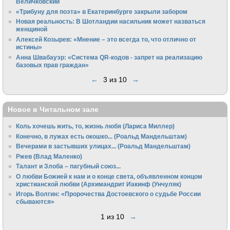
Величковский
«Трибуну для поэта» в Екатеринбурге закрыли забором
Новая реальность: В Шотландии насильник может назваться
женщиной
Алексей Козырев: «Мнение – это всегда то, что отлично от
истины»
Анна Швабауэр: «Система QR-кодов - запрет на реализацию
базовых прав граждан»
←
3 из 10
→
Новое в Читальном зале
Коль хочешь жить, то, жизнь любя (Лариса Миллер)
Конечно, в лужах есть окошко... (Роальд Мандельштам)
Вечерами в застывших улицах... (Роальд Мандельштам)
Ржев (Влад Маленко)
Талант и Злоба – пагубный союз...
О любви Божией к нам и о конце света, объявленном концом
христианской любви (Архимандрит Иакинф (Унчуляк)
Игорь Волгин: «Пророчества Достоевского о судьбе России
сбываются»
1 из 10
→