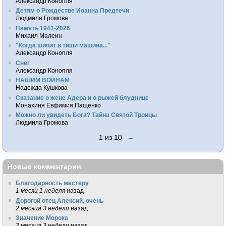
Александр Конопля
Детям о Рождестве Иоанна Предтечи
Людмила Громова
Память 1941-2026
Михаил Малеин
"Когда шипит в тиши машина..."
Александр Конопля
Снег
Александр Конопля
НАШИМ ВОИНАМ
Надежда Кушкова
Сказание о жене Адера и о рыжей блуднице
Монахиня Евфимия Пащенко
Можно ли увидеть Бога? Тайна Святой Троицы
Людмила Громова
1 из 10
→
Новые комментарии
Благодарность мастеру
1 месяц 1 неделя
назад
Дорогой отец Алексий, очень
2 месяца 3 недели
назад
Значение Морока
2 месяца 3 недели
назад