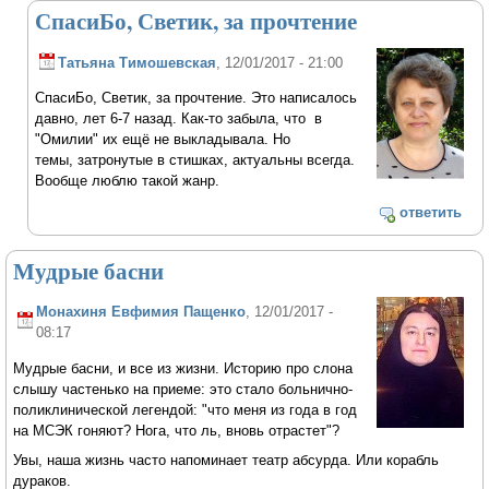
СпасиБо, Светик, за прочтение
Татьяна Тимошевская
, 12/01/2017 - 21:00
СпасиБо, Светик, за прочтение. Это написалось
давно, лет 6-7 назад. Как-то забыла, что в
"Омилии" их ещё не выкладывала. Но
темы, затронутые в стишках, актуальны всегда.
Вообще люблю такой жанр.
ответить
Мудрые басни
Монахиня Евфимия Пащенко
, 12/01/2017 -
08:17
Мудрые басни, и все из жизни. Историю про слона
слышу частенько на приеме: это стало больнично-
поликлинической легендой: "что меня из года в год
на МСЭК гоняют? Нога, что ль, вновь отрастет"?
Увы, наша жизнь часто напоминает театр абсурда. Или корабль
дураков.