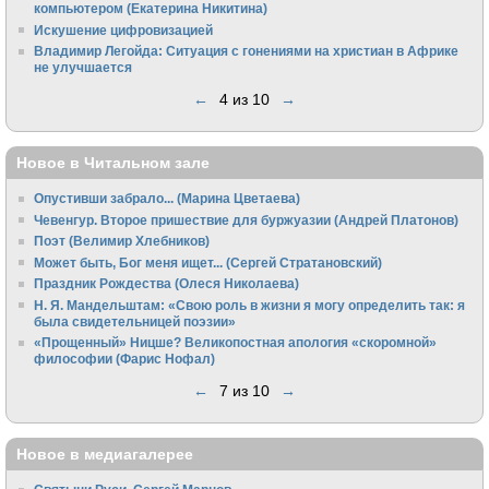
компьютером (Екатерина Никитина)
Искушение цифровизацией
Владимир Легойда: Ситуация с гонениями на христиан в Африке
не улучшается
←
4 из 10
→
Новое в Читальном зале
Опустивши забрало... (Марина Цветаева)
Чевенгур. Второе пришествие для буржуазии (Андрей Платонов)
Поэт (Велимир Хлебников)
Может быть, Бог меня ищет... (Сергей Стратановский)
Праздник Рождества (Олеся Николаева)
Н. Я. Мандельштам: «Свою pоль в жизни я могу опpеделить так: я
была свидетельницей поэзии»
«Прощенный» Ницше? Великопостная апология «скоромной»
философии (Фарис Нофал)
←
7 из 10
→
Новое в медиагалерее