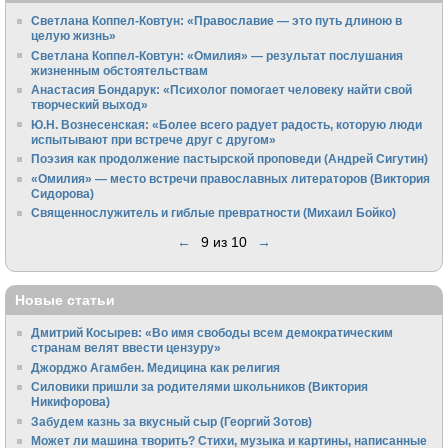
Светлана Коппел-Ковтун: «Православие — это путь длиною в
целую жизнь»
Светлана Коппел-Ковтун: «Омилия» — результат послушания
жизненным обстоятельствам
Анастасия Бондарук: «Психолог помогает человеку найти свой
творческий выход»
Ю.Н. Вознесенская: «Более всего радует радость, которую люди
испытывают при встрече друг с другом»
Поэзия как продолжение пастырской проповеди (Андрей Сигутин)
«Омилия» — место встречи православных литераторов (Виктория
Сидорова)
Священнослужитель и гиблые превратности (Михаил Бойко)
←
9 из 10
→
Новые статьи
Дмитрий Косырев: «Во имя свободы всем демократическим
странам велят ввести цензуру»
Джорджо Агамбен. Медицина как религия
Силовики пришли за родителями школьников (Виктория
Никифорова)
Забудем казнь за вкусный сыр (Георгий Зотов)
Может ли машина творить? Стихи, музыка и картины, написанные