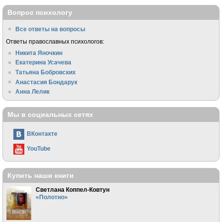
Вопрос психологу
Все ответы на вопросы
Ответы православных психологов:
Никита Яночкин
Екатерина Усачева
Татьяна Бобровских
Анастасия Бондарук
Анна Лелик
Мы в социальных сетях
ВКонтакте
YouTube
Купить наши книги
Светлана Коппел-Ковтун
«Полотно»