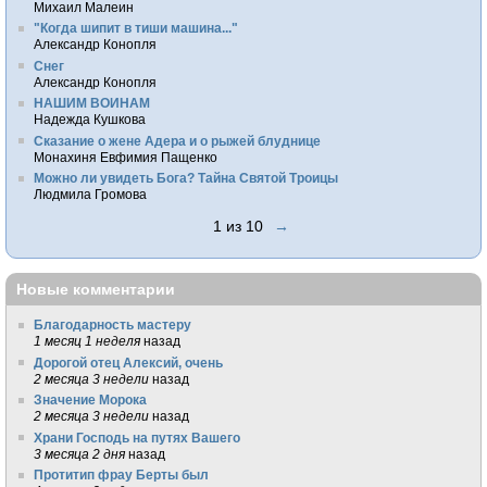
Михаил Малеин
"Когда шипит в тиши машина..."
Александр Конопля
Снег
Александр Конопля
НАШИМ ВОИНАМ
Надежда Кушкова
Сказание о жене Адера и о рыжей блуднице
Монахиня Евфимия Пащенко
Можно ли увидеть Бога? Тайна Святой Троицы
Людмила Громова
1 из 10
→
Новые комментарии
Благодарность мастеру
1 месяц 1 неделя
назад
Дорогой отец Алексий, очень
2 месяца 3 недели
назад
Значение Морока
2 месяца 3 недели
назад
Храни Господь на путях Вашего
3 месяца 2 дня
назад
Протитип фрау Берты был