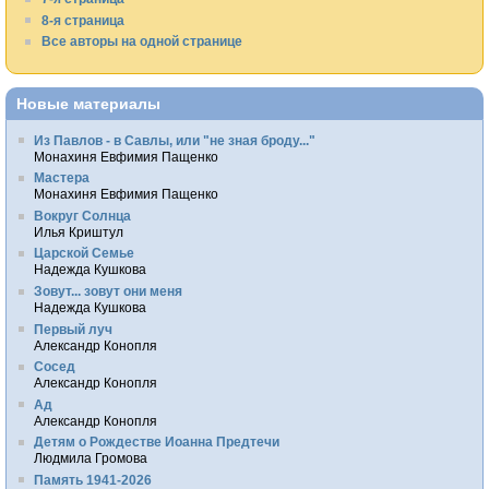
8-я страница
Все авторы на одной странице
Новые материалы
Из Павлов - в Савлы, или "не зная броду..."
Монахиня Евфимия Пащенко
Мастера
Монахиня Евфимия Пащенко
Вокруг Солнца
Илья Криштул
Царской Семье
Надежда Кушкова
Зовут... зовут они меня
Надежда Кушкова
Первый луч
Александр Конопля
Сосед
Александр Конопля
Ад
Александр Конопля
Детям о Рождестве Иоанна Предтечи
Людмила Громова
Память 1941-2026