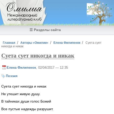
Перейти к основному содержанию
Омилия
Международный
литературный клуб
☰ Разделы сайта
Вы здесь
Главная
Авторы «Омилии»
Елена Филипенок
Суета сует
никогда и никак
Суета сует никогда и никак
Елена Филипенок
, 02/04/2017 — 12:35
Поэзия
Суета сует никогда и никак
Не утешит живую душу.
В тайниках души голос Божий
Все пустые надежды разрушит.