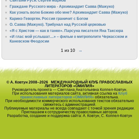
Святыни Руси. Сергей Марнов
Граждане Русского мира - Архимандрит Савва (Мажуко)
Как узнать волю Божию обо мне? Архимандрит Савва (Мажуко)
Каринэ Геворгян. Россия граничит с Богом
О. Савва (Мажуко). Трибунал над Русской церковью
«Я с Христом — как в танке». Парсуна писателя Яна Таксюра
«И глас мой услышат…» – фильм о митрополите Черкасском и
Каневском Феодосии
1 из 10
→
© А. Ковтун 2008–2026 МЕЖДУНАРОДНЫЙ КЛУБ ПРАВОСЛАВНЫХ
ЛИТЕРАТОРОВ «ОМИЛИЯ»
Руководитель проекта — Светлана Анатольевна Коппел-Ковтун.
При использования материалов сайта, активная ссылка на
Клуб
православных литераторов «ОМИЛИЯ»
обязательна.
При необходимости коммерческого использования текстов обязательно
свяжитесь с администрацией.
Публикуемые материалы не всегда совпадают с точкой зрения редакции.
Приглашаем к сотрудничеству православных авторов.
Разработка, создание и поддержка сайта: А. Ковтун, С. Коппел-Ковтун