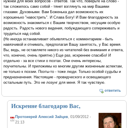
нужней для моих вопросов - ответов. Так что, поверьте на слово -
так сложилось само собой - тянет взглянуть на мир Вашими
глазами. Духовными. Вам Боженька дал возможность их
хорошенько "навострить". И Слава Богу! И Вам благодарность за
возможность знакомиться с Вашим творчеством, несущим особую
радость. Радость нового видения, побуждающего сопереживать и
трудиться над собой.
(Но иногда останавливает объявляться с комментарием - быть
навязчивой и отнимать, предполагая Вашу занятость, у Вас время.
Вы, ведь, не оставляете никого из читателей без внимания и ответа,
что, конечно, очень приятно.) Еще раз, искреннее спасиБо! И
отдельно - за все стихи о поэтах. Они очень интересны,
поучительны. И приложимы ко многим другим жизненным аспектам,
не только к поэзии. Поэты-то - тоже люди. Только особой судьбы и
предназначения. Настоящие - провидческого и освещающего
остальным путь. Это не лозунг для меня. Я так чувствую.
ответить
Искренне благодарю Вас,
Протоиерей Алексий Зайцев
, 01/09/2012 -
21:13