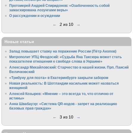
Протоиерей Андрей Спиридонов: «Озабоченность собой
замаскирована лозунгами веры»
О рассуждении и осуждении
←
2 из 10
→
Новые статьи
Запад повышает ставку на поражение России (Пётр Акопов)
Митрополит УПЦ Феодосий: «Судьба Яна Таксюра может стать
показателем отношения к свободе слова в Украине»
Алек­сандр Михайловский: Старчество в нашей жизни. Прп. Паисий
Величковский
«Трибуну для поэта» в Екатеринбурге закрыли забором
Новая реальность: В Шотландии насильник может назваться
женщиной
Алексей Козырев: «Мнение – это всегда то, что отлично от
истины»
Анна Швабауэр: «Система QR-кодов - запрет на реализацию
базовых прав граждан»
←
3 из 10
→