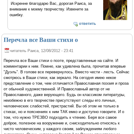
Искренне благодарю Вас, дорогая Раиса, за
внимание к моему творчеству. Извените за
ошибку.
ответить
Перечла все Ваши стихи о
читатель Раиса
, 12/08/2012 - 23:41
Перечла все Ваши стихи о поэте, представленные на сайте. И
комментарии к ним. Помню, как удивлена была, прочитав впервые
"Дуэль". В голове все перевернулось. Вместо чести - лесть. Сейчас
смотрюсь в Ваши стихи, как зеркало. На сегодня имею некое
представление о том, чем отличается Православная поэзия и проза
от обычной художественной. И Православный автор от не
Православного, даже верующего. Будь он классиком литературы,
неизбежно в его творчестве присутствуют следы его личных,
человеческих слабостей, пристрастий. Вы об этом не только в
стихах, но и пояснениях к ним ТАК емко и доступно говорите. И о
том, что нужно ТРЕЗВО подходить к чтению. Беря все самое
доброе, полезное на вооружение и, снисходительно относясь к
чисто человеческим, у каждого своим, заблуждениям любого