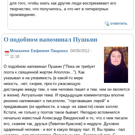
для того, чтобы знать как другие люди воспринимают его
творчество; что получилось, а что нет в литератрных
произведенях.
ответить
О подобном напоминал Пушкин
Монахиня Евфимия Пащенко
, 04/06/2012 -
11:18
О подобном напоминал Пушкин ("Пока не требует
поэта к священной жертве Аполлон..."). Как
указывал и на уязвимость (в какой-то мере
низость...нет, скорее, просто ужасающую
дистанцию между тем, о чем человек пишет и тем, чем он является
в жизни). Актуальная тема. И предыдущие комментаторы вполне
резонно напоминают о писателях, "торговавших лирой" и
предававших (из идейности, а чаще -из зависти) своих коллег.
Кстати, не только у поэтов такое бывает. Неладно вспомнился
печально известный Александр Введенский и то, что о нем писали
его, скажем так, друзья (Левитин-Краснов) и недруги. Духовно
одаренный человек - и вот в какую бездну пал. И, Вы правы - пал