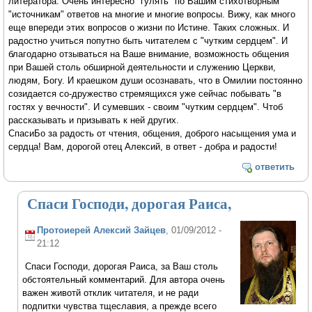
литератора. Очень интересно "гулять" по Вашим стихотворным
"источникам" ответов на многие и многие вопросы. Вижу, как много
еще впереди этих вопросов о жизни по Истине. Таких сложных. И
радостно учиться попутно быть читателем с "чутким сердцем". И
благодарно отзываться на Ваше внимание, возможность общения
при Вашей столь обширной деятельности и служению Церкви,
людям, Богу. И краешком души осознавать, что в Омилии постоянно
созидается со-дружество стремящихся уже сейчас побывать "в
гостях у вечности". И сумевших - своим "чутким сердцем". Чтоб
рассказывать и призывать к ней других.
СпасиБо за радость от чтения, общения, доброго насыщения ума и
сердца! Вам, дорогой отец Алексий, в ответ - добра и радости!
ответить
Спаси Господи, дорогая Раиса,
Протоиерей Алексий Зайцев
, 01/09/2012 -
21:12
Спаси Господи, дорогая Раиса, за Ваш столь
обстоятельный комментарий. Для автора очень
важен животй отклик читателя, и не ради
подпитки чувства тщеславия, а прежде всего