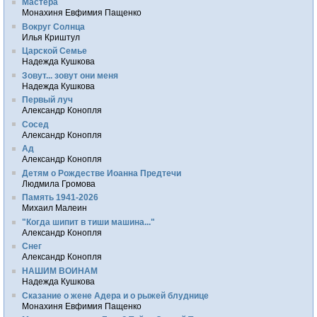
Мастера
Монахиня Евфимия Пащенко
Вокруг Солнца
Илья Криштул
Царской Семье
Надежда Кушкова
Зовут... зовут они меня
Надежда Кушкова
Первый луч
Александр Конопля
Сосед
Александр Конопля
Ад
Александр Конопля
Детям о Рождестве Иоанна Предтечи
Людмила Громова
Память 1941-2026
Михаил Малеин
"Когда шипит в тиши машина..."
Александр Конопля
Снег
Александр Конопля
НАШИМ ВОИНАМ
Надежда Кушкова
Сказание о жене Адера и о рыжей блуднице
Монахиня Евфимия Пащенко