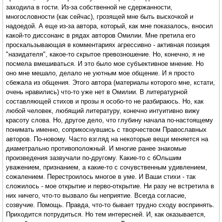
заходила в гости. Из-за собственной не сдержанности,
многословности (как сейчас), грозящей мне быть выскочкой и
надоедой. А еще из-за автора, который, как мне показалось, вносил
какой-то диссонанс в рядах авторов Омилии. Мне претила его
проскальзывающая в комментариях агрессивно - активная позиция
"назидателя", какое-то скрытое превозношение. Но, конечно, я не
посмела вмешиваться. И это было мое субъективное мнение. Но
оно мне мешало, делало не уютным мое общение. И я просто
сбежала из общения. Этого автора (материалы которого мне, кстати,
очень нравились) что-то уже нет в Омилии. В литературной
составляющей стихов и прозы я особо-то не разбираюсь. Но, как
любой человек, любящий литературу, конечно интуитивно вижу
красоту слова. Но, другое дело, что глубину начала по-настоящему
понимать именно, соприкоснувшись с творчеством Православных
авторов. По-новому. Часто взгляд на некоторые вещи меняется на
диаметрально противоположный. И многие ранее знакомые
произведения зазвучали по-другому. Какие-то с бОльшим
уважением, признанием, а какие-то с сочувственным удивлением,
сожалением. Перестроилось многое в уме. И Ваши стихи - так
сложилось - мое открытие и перво-открытие. Ни разу не встретила в
них ничего, что-то вызвало бы неприятие. Всегда согласие,
созвучие. Помощь. Правда, что-то бывает трудно сходу воспринять.
Приходится потрудиться. Но тем интересней. И, как оказывается,