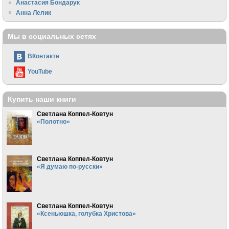
Анастасия Бондарук
Анна Лелик
Мы в социальных сетях
ВКонтакте
YouTube
Купить наши книги
Светлана Коппел-Ковтун
«Полотно»
Светлана Коппел-Ковтун
«Я думаю по-русски»
Светлана Коппел-Ковтун
«Ксеньюшка, голубка Христова»