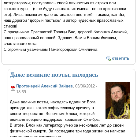
литераторами; поступались своей личностью из страха или
конъюнктуры... (я не буду называть их имена - не по-христиански
это). Лишь немногим дано оставаться вне тяжб - такими, как Вы,
наш дорогой "добрый пастырь" и автор чудесных православных
стихов!
С праздником Пресваятой Троицы Вас, дорогой батюшка Алексий,
наш православный соловей! Здравия Вам и Вашим близким,
счастливого лета!
С огромным уважением Нижегородская Омилийка
ответить
Даже великие поэты, находясь
Протоиерей Алексий Зайцев
, 03/06/2012 -
18:59
Даже великие поэты, находясь вдали от Бога,
приходитли к катастрофичесокому кризису в
своем творчестве. Вспомним Блока, который
вначале всецело поддержал кровавый Октябрь.
В итоге, Блок как литератор умер за несколько лет до своей
физической смерти. За последние три года жизни он написал
только одно стихотворение.