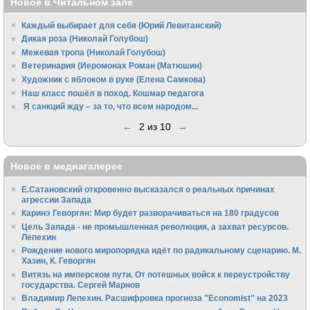
Новое в Читальном зале
Каждый выбирает для себя (Юрий Левитанский)
Дикая роза (Николай Голубош)
Межевая тропа (Николай Голубош)
Ветеринария (Иеромонах Роман (Матюшин)
Художник с яблоком в руке (Елена Самкова)
Наш класс пошёл в поход. Кошмар педагога
Я санкций жду – за то, что всем народом...
←
2 из 10
→
Новое в медиагалерее
Е.Сатановский откровенно высказался о реальных причинах
агрессии Запада
Каринэ Геворгян: Мир будет разворачиваться на 180 градусов
Цель Запада - не промышленная революция, а захват ресурсов.
Лепехин
Рождение нового миропорядка идёт по радикальному сценарию. М.
Хазин, К. Геворгян
Витязь на имперском пути. От потешных войск к переустройству
государства. Сергей Марнов
Владимир Лепехин. Расшифровка прогноза "Economist" на 2023