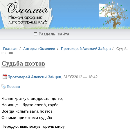
Перейти к основному содержанию
Омилия
Международный
литературный клуб
☰ Разделы сайта
Вы здесь
Главная
Авторы «Омилии»
Протоиерей Алексий Зайцев
Судьба
поэтов
Судьба поэтов
Протоиерей Алексий Зайцев
, 31/05/2012 — 18:42
Поэзия
Являя краткую щедрость где-то,
Но чаще – будто слепá, груба –
Всегда испытывала поэтов
Своими прихотями судьба.
Нередко, выплеснув горечь миру