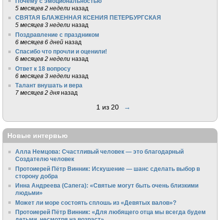
Почему с эмоциональностью
5 месяцев 2 недели
назад
СВЯТАЯ БЛАЖЕННАЯ КСЕНИЯ ПЕТЕРБУРГСКАЯ
5 месяцев 3 недели
назад
Поздравление с праздником
6 месяцев 6 дней
назад
Спасибо что прочли и оценили!
6 месяцев 2 недели
назад
Ответ к 18 вопросу
6 месяцев 3 недели
назад
Талант внушать и вера
7 месяцев 2 дня
назад
1 из 20
→
Новые интервью
Алла Немцова: Счастливый человек — это благодарный
Создателю человек
Протоиерей Пётр Винник: Искушение — шанс сделать выбор в
сторону добра
Инна Андреева (Сапега): «Святые могут быть очень близкими
людьми»
Может ли море состоять сплошь из «Девятых валов»?
Протоиерей Пётр Винник: «Для любящего отца мы всегда будем
детьми, несмотря на возраст»