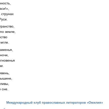
нность,
аси!»,
а струнах
Руси.
транство,
по земле,
нство
 мгле.
наменья,
ночи,
мгновенья
чи.
ивень,
 вышине,
сливы,
 сне.
Международный клуб православных литераторов «Омилия»