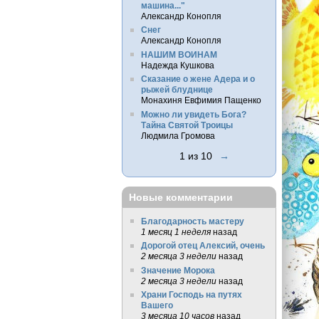
машина..."
Александр Конопля
Снег
Александр Конопля
НАШИМ ВОИНАМ
Надежда Кушкова
Сказание о жене Адера и о
рыжей блуднице
Монахиня Евфимия Пащенко
Можно ли увидеть Бога?
Тайна Святой Троицы
Людмила Громова
1 из 10
→
Новые комментарии
Благодарность мастеру
1 месяц 1 неделя
назад
Дорогой отец Алексий, очень
2 месяца 3 недели
назад
Значение Морока
2 месяца 3 недели
назад
Храни Господь на путях
Вашего
3 месяца 10 часов
назад