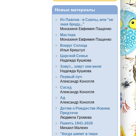
Новые материалы
Из Павлов - в Савлы, или "не
зная броду..."
Монахиня Евфимия Пащенко
Мастера
Монахиня Евфимия Пащенко
Вокруг Солнца
Илья Криштул
Царской Семье
Надежда Кушкова
Зовут... зовут они меня
Надежда Кушкова
Первый луч
Александр Конопля
Сосед
Александр Конопля
Ад
Александр Конопля
Детям о Рождестве Иоанна
Предтечи
Людмила Громова
Память 1941-2026
Михаил Малеин
"Когда шипит в тиши