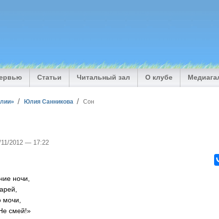
тервью
Статьи
Читальный зал
О клубе
Медиага
илии»
Юлия Санникова
Сон
1/11/2012 — 17:22
ние ночи,
арей,
о мочи,
Не смей!»