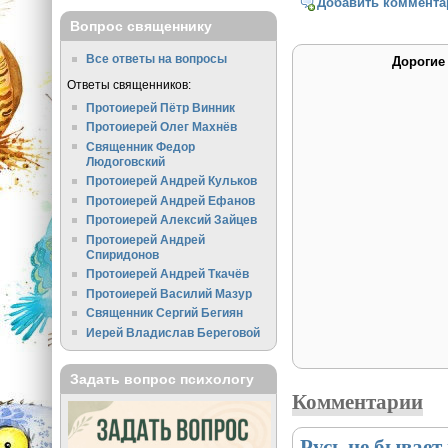
Добавить коммента
Вопрос священнику
Все ответы на вопросы
Дорогие
Ответы священников:
Протоиерей Пётр Винник
Протоиерей Олег Махнёв
Священник Федор
Людоговский
Протоиерей Андрей Кульков
Протоиерей Андрей Ефанов
Протоиерей Алексий Зайцев
Протоиерей Андрей
Спиридонов
Протоиерей Андрей Ткачёв
Протоиерей Василий Мазур
Священник Сергий Бегиян
Иерей Владислав Береговой
Задать вопрос психологу
Комментарии
Русь не бывает