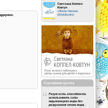
Светлана Коппел-
Ковтун
«Жена Океана
(DiskBook)»
ддержке.
Случайная цитата
Разум есть способность
использовать силы
окружающего мира без
разрушения этого мира.