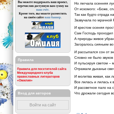
Вы можете поддержать наш проект,
Но легчала осенняя лу
перечислив доступную вам сумму на
От искомого: «Боже, сп
наш счёт.
Кроме того, вы можете разместить
Так как будто отрада н
на своём сайте
наш баннер.
Зазвучала по мрачной 
И крестом осеняя прос
Сам Господь проходил 
А природы живое убра
Загоралось сияньем во
И рассыпался сон от з
Словно не было звуков 
Правила
И пульсируя светом – 
Отражали дыханье све
Правила для посетителей сайта
Международного клуба
И молитва живая, как л
православных литераторов
«Омилия»
Все лилась и лилась к
И рассветное пало на 
Вход для авторов
Что дрожали сегодня во
Войти на сайт