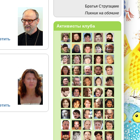
Братья Стругацкие
Пикник на обочине
Активисты клуба
етить
етить