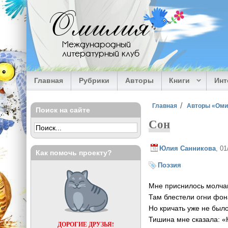
Перейти к основному содержанию
Омилия
Международный
литературный клуб
Главная
Рубрики
Авторы
Книги
Ин
Вы здесь
Главная
Авторы «Ом
Поиск на сайте
Сон
Юлия Санникова
, 0
Как помочь проекту?
Поэзия
Мне приснилось молча
Там блестели огни фон
Но кричать уже не был
Тишина мне сказала: «
ДОРОГИЕ ДРУЗЬЯ!