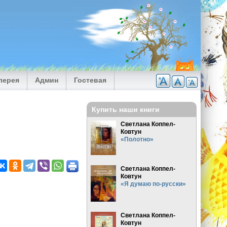
лерея
Админ
Гостевая
Купить наши книги
Светлана Коппел-
Ковтун
«Полотно»
Светлана Коппел-
Ковтун
«Я думаю по-русски»
Светлана Коппел-
Ковтун