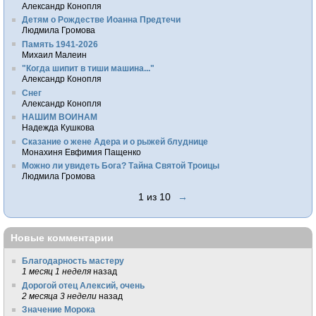
Александр Конопля
Детям о Рождестве Иоанна Предтечи
Людмила Громова
Память 1941-2026
Михаил Малеин
"Когда шипит в тиши машина..."
Александр Конопля
Снег
Александр Конопля
НАШИМ ВОИНАМ
Надежда Кушкова
Сказание о жене Адера и о рыжей блуднице
Монахиня Евфимия Пащенко
Можно ли увидеть Бога? Тайна Святой Троицы
Людмила Громова
1 из 10
→
Новые комментарии
Благодарность мастеру
1 месяц 1 неделя
назад
Дорогой отец Алексий, очень
2 месяца 3 недели
назад
Значение Морока