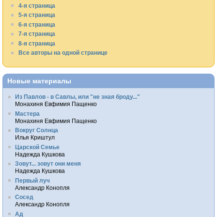
4-я страница
5-я страница
6-я страница
7-я страница
8-я страница
Все авторы на одной странице
Новые материалы
Из Павлов - в Савлы, или "не зная броду..."
Монахиня Евфимия Пащенко
Мастера
Монахиня Евфимия Пащенко
Вокруг Солнца
Илья Криштул
Царской Семье
Надежда Кушкова
Зовут... зовут они меня
Надежда Кушкова
Первый луч
Александр Конопля
Сосед
Александр Конопля
Ад