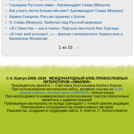
Граждане Русского мира - Архимандрит Савва (Мажуко)
Как узнать волю Божию обо мне? Архимандрит Савва (Мажуко)
Каринэ Геворгян. Россия граничит с Богом
О. Савва (Мажуко). Трибунал над Русской церковью
«Я с Христом — как в танке». Парсуна писателя Яна Таксюра
«И глас мой услышат…» – фильм о митрополите Черкасском и
Каневском Феодосии
1 из 10
→
© А. Ковтун 2008–2026 МЕЖДУНАРОДНЫЙ КЛУБ ПРАВОСЛАВНЫХ
ЛИТЕРАТОРОВ «ОМИЛИЯ»
Руководитель проекта — Светлана Анатольевна Коппел-Ковтун.
При использования материалов сайта, активная ссылка на
Клуб
православных литераторов «ОМИЛИЯ»
обязательна.
При необходимости коммерческого использования текстов обязательно
свяжитесь с администрацией.
Публикуемые материалы не всегда совпадают с точкой зрения редакции.
Приглашаем к сотрудничеству православных авторов.
Разработка, создание и поддержка сайта: А. Ковтун, С. Коппел-Ковтун