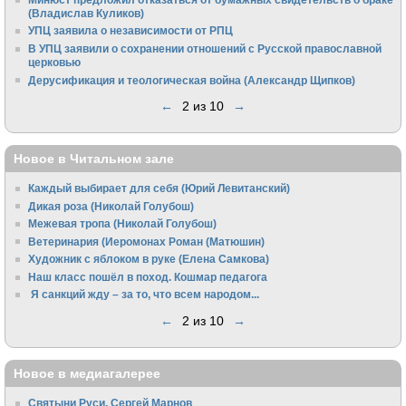
(Владислав Куликов)
УПЦ заявила о независимости от РПЦ
В УПЦ заявили о сохранении отношений с Русской православной
церковью
Дерусификация и теологическая война (Александр Щипков)
←
2 из 10
→
Новое в Читальном зале
Каждый выбирает для себя (Юрий Левитанский)
Дикая роза (Николай Голубош)
Межевая тропа (Николай Голубош)
Ветеринария (Иеромонах Роман (Матюшин)
Художник с яблоком в руке (Елена Самкова)
Наш класс пошёл в поход. Кошмар педагога
Я санкций жду – за то, что всем народом...
←
2 из 10
→
Новое в медиагалерее
Святыни Руси. Сергей Марнов