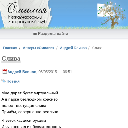
Перейти к основному содержанию
Омилия
Международный
литературный клуб
☰ Разделы сайта
Вы здесь
Главная
Авторы «Омилии»
Андрей Блинов
Слива
Слива
Андрей Блинов
, 05/05/2015 — 06:51
Поэзия
Мне дарят букет виртуальный.
А в парке безлюдном красиво
Белеет цветущая слива
Причём, совершенно реально.
Я веток касался руками
И чувствовал их безмятежность.