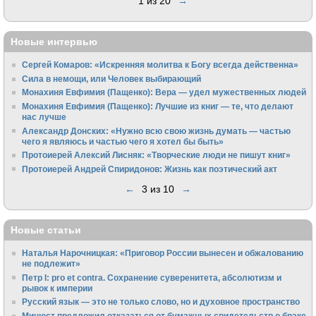
1 из 20
→
Новые интервью
Сергей Комаров: «Искренняя молитва к Богу всегда действенна»
Сила в немощи, или Человек выбирающий
Монахиня Евфимия (Пащенко): Вера — удел мужественных людей
Монахиня Евфимия (Пащенко): Лучшие из книг — те, что делают
нас лучше
Александр Донских: «Нужно всю свою жизнь думать — частью
чего я являюсь и частью чего я хотел бы быть»
Протоиерей Алексий Лисняк: «Творческие люди не пишут книг»
Протоиерей Андрей Спиридонов: Жизнь как поэтический акт
←
3 из 10
→
Новые статьи
Наталья Нарочницкая: «Приговор России вынесен и обжалованию
не подлежит»
Петр I: pro et contra. Сохранение суверенитета, абсолютизм и
рывок к империи
Русский язык — это не только слово, но и духовное пространство
Минюст предложил отказаться от бумажных свидетельств о браке