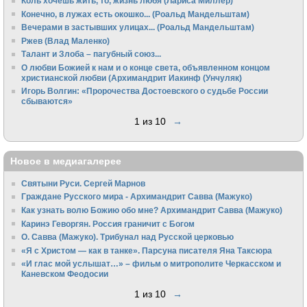
Коль хочешь жить, то, жизнь любя (Лариса Миллер)
Конечно, в лужах есть окошко... (Роальд Мандельштам)
Вечерами в застывших улицах... (Роальд Мандельштам)
Ржев (Влад Маленко)
Талант и Злоба – пагубный союз...
О любви Божией к нам и о конце света, объявленном концом
христианской любви (Архимандрит Иакинф (Унчуляк)
Игорь Волгин: «Пророчества Достоевского о судьбе России
сбываются»
1 из 10
→
Новое в медиагалерее
Святыни Руси. Сергей Марнов
Граждане Русского мира - Архимандрит Савва (Мажуко)
Как узнать волю Божию обо мне? Архимандрит Савва (Мажуко)
Каринэ Геворгян. Россия граничит с Богом
О. Савва (Мажуко). Трибунал над Русской церковью
«Я с Христом — как в танке». Парсуна писателя Яна Таксюра
«И глас мой услышат…» – фильм о митрополите Черкасском и
Каневском Феодосии
1 из 10
→