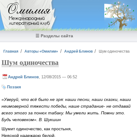
Перейти к основному содержанию
Омилия
Международный
литературный клуб
☰ Разделы сайта
Вы здесь
Главная
Авторы «Омилии»
Андрей Блинов
Шум одиночества
Шум одиночества
Андрей Блинов
, 12/08/2015 — 06:52
Поэзия
«Уверуй, что всё было не зря: наши песни, наши сказки, наши
неимоверной тяжести победы, наше страдание- не отдавай
всего этого за понюх табаку. Мы умели жить. Помни это.
Будь человеком». В. Шукшин
Шумит одиночество, как простыня,
Неясной надеждою белой.