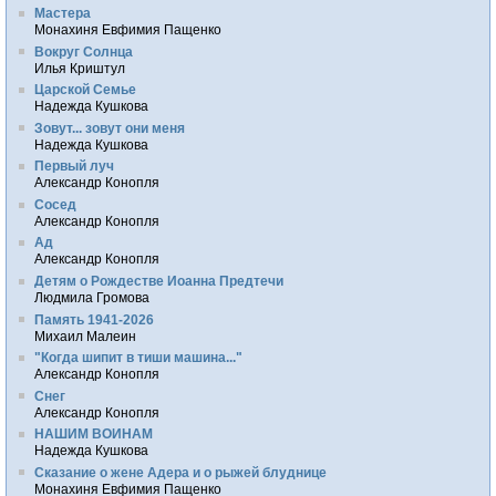
Мастера
Монахиня Евфимия Пащенко
Вокруг Солнца
Илья Криштул
Царской Семье
Надежда Кушкова
Зовут... зовут они меня
Надежда Кушкова
Первый луч
Александр Конопля
Сосед
Александр Конопля
Ад
Александр Конопля
Детям о Рождестве Иоанна Предтечи
Людмила Громова
Память 1941-2026
Михаил Малеин
"Когда шипит в тиши машина..."
Александр Конопля
Снег
Александр Конопля
НАШИМ ВОИНАМ
Надежда Кушкова
Сказание о жене Адера и о рыжей блуднице
Монахиня Евфимия Пащенко