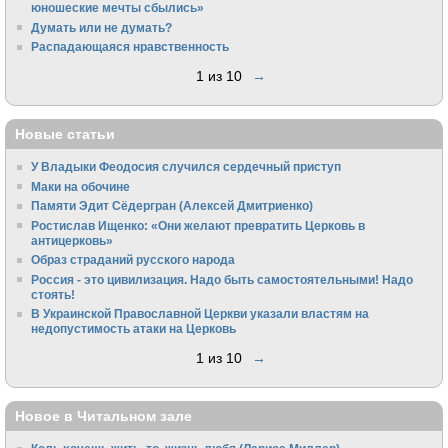
юношеские мечты сбылись»
Думать или не думать?
Распадающаяся нравственность
1 из 10
→
Новые статьи
У Владыки Феодосия случился сердечный приступ
Маки на обочине
Памяти Эдит Сёдергран (Алексей Дмитриенко)
Ростислав Ищенко: «Они желают превратить Церковь в
антицерковь»
Образ страданий русского народа
Россия - это цивилизация. Надо быть самостоятельными! Надо
стоять!
В Украинской Православной Церкви указали властям на
недопустимость атаки на Церковь
1 из 10
→
Новое в Читальном зале