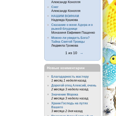
Александр Конопля
Снег
Александр Конопля
НАШИМ ВОИНАМ
Надежда Кушкова
Сказание о жене Адера и о
рыжей блуднице
Монахиня Евфимия Пащенко
Можно ли увидеть Бога?
Тайна Святой Троицы
Людмила Громова
1 из 10
→
Новые комментарии
Благодарность мастеру
1 месяц 1 неделя
назад
Дорогой отец Алексий, очень
2 месяца 3 недели
назад
Значение Морока
2 месяца 3 недели
назад
Храни Господь на путях
Вашего
3 месяца 2 дня
назад