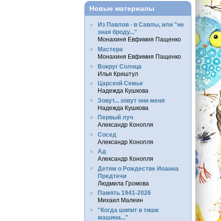
Новые материалы
Из Павлов - в Савлы, или "не
зная броду..."
Монахиня Евфимия Пащенко
Мастера
Монахиня Евфимия Пащенко
Вокруг Солнца
Илья Криштул
Царской Семье
Надежда Кушкова
Зовут... зовут они меня
Надежда Кушкова
Первый луч
Александр Конопля
Сосед
Александр Конопля
Ад
Александр Конопля
Детям о Рождестве Иоанна
Предтечи
Людмила Громова
Память 1941-2026
Михаил Малеин
"Когда шипит в тиши
машина..."