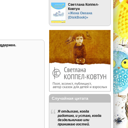
Светлана Коппел-
Ковтун
«Жена Океана
(DiskBook)»
ддержке.
Случайная цитата
Я отдыхаю, когда
работаю, и устаю, когда
бездельничаю или
принимаю гостей.