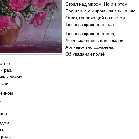
Стоял над миром. Но и в этом
Прощанье с миром - жизнь нашла
Ответ, граничащий со светом:
Так роза красная цвела.
Так роза красная алела,
Легко склоняясь над землей,
А я невольно сожалела
Об увядании полей.
сотою
й раз,
овь к покою,
 час.
вечном
,
шли
ядом,
ты,
у рады