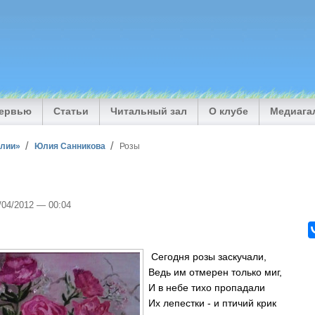
тервью
Статьи
Читальный зал
О клубе
Медиага
илии»
Юлия Санникова
Розы
4/04/2012 — 00:04
Сегодня розы заскучали,
Ведь им отмерен только миг,
И в небе тихо пропадали
Их лепестки - и птичий крик