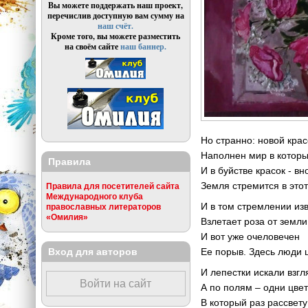
Вы можете поддержать наш проект,
перечислив доступную вам сумму на
наш счёт.
Кроме того, вы можете разместить
на своём сайте
наш баннер.
Но странно: новой кра
Наполнен мир в которы
Правила
И в буйстве красок - вн
Земля стремится в этот
Правила для посетителей сайта
Международного клуба
И в том стремлении из
православных литераторов
«Омилия»
Взлетает роза от земли
И вот уже очеловечен
Вход для авторов
Ее порыв. Здесь люди 
И лепестки искали взгл
Войти на сайт
А по полям – одни цве
В который раз рассвет