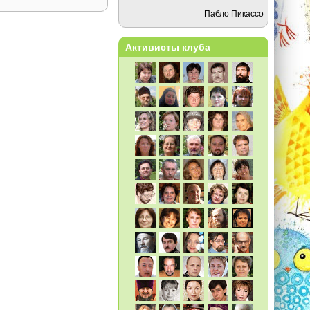
Пабло Пикассо
Активисты клуба