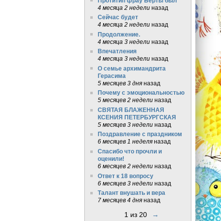
Протитип фрау Берты был
4 месяца 2 недели
назад
Сейчас будет
4 месяца 2 недели
назад
Продолжение.
4 месяца 3 недели
назад
Впечатления
4 месяца 3 недели
назад
О семье архимандрита
Герасима
5 месяцев 3 дня
назад
Почему с эмоциональностью
5 месяцев 2 недели
назад
СВЯТАЯ БЛАЖЕННАЯ
КСЕНИЯ ПЕТЕРБУРГСКАЯ
5 месяцев 3 недели
назад
Поздравление с праздником
6 месяцев 1 неделя
назад
Спасибо что прочли и
оценили!
6 месяцев 2 недели
назад
Ответ к 18 вопросу
6 месяцев 3 недели
назад
Талант внушать и вера
7 месяцев 4 дня
назад
1 из 20
→