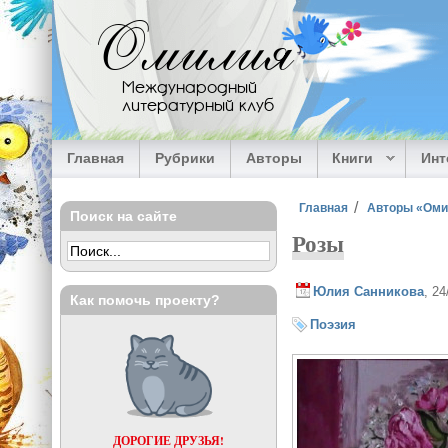
Перейти к основному содержанию
Омилия
Международный
литературный клуб
Главная
Рубрики
Авторы
Книги
Ин
Вы здесь
Главная
Авторы «Ом
Поиск на сайте
Розы
Юлия Санникова
, 2
Как помочь проекту?
Поэзия
ДОРОГИЕ ДРУЗЬЯ!