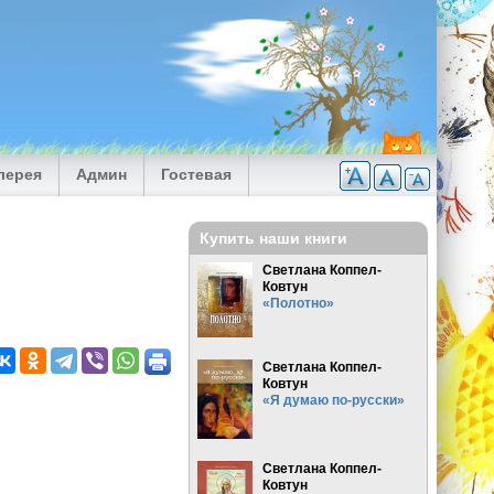
лерея
Админ
Гостевая
Купить наши книги
Светлана Коппел-
Ковтун
«Полотно»
Светлана Коппел-
Ковтун
«Я думаю по-русски»
Светлана Коппел-
Ковтун