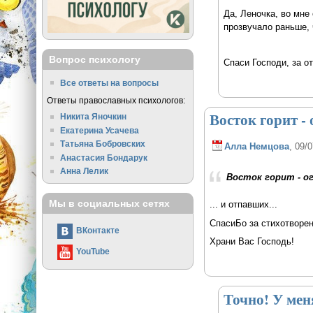
Да, Леночка, во мне
прозвучало раньше, 
Вопрос психологу
Спаси Господи, за о
Все ответы на вопросы
Ответы православных психологов:
Восток горит - 
Никита Яночкин
Екатерина Усачева
Татьяна Бобровских
Алла Немцова
, 09/
Анастасия Бондарук
Анна Лелик
Восток горит - 
Мы в социальных сетях
... и отпавших...
СпасиБо за стихотворен
ВКонтакте
Храни Вас Господь!
YouTube
Точно! У мен