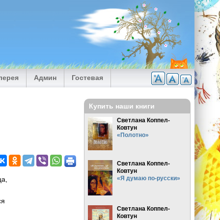
лерея
Админ
Гостевая
Купить наши книги
Светлана Коппел-
Ковтун
«Полотно»
Светлана Коппел-
Ковтун
«Я думаю по-русски»
ца,
ся
Светлана Коппел-
Ковтун