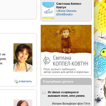
Светлана Коппел-
Ковтун
«Жена Океана
(DiskBook)»
т ее
ором,
их.
Случайная цитата
ответить
Из двоих ссорящихся
виноват тот, кто умнее.
Иоганн Вольфганг фон Гёте