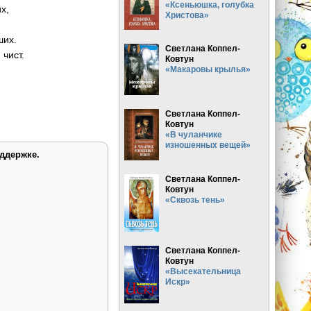
«Ксеньюшка, голубка
х,
Христова»
ших.
Светлана Коппел-
 чист.
Ковтун
«Макаровы крылья»
Светлана Коппел-
Ковтун
«В чуланчике
изношенных вещей»
ддержке.
Светлана Коппел-
Ковтун
«Сквозь тень»
Светлана Коппел-
Ковтун
«Высекательница
Искр»