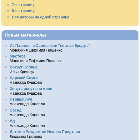
7-я страница
8-я страница
Все авторы на одной странице
Новые материалы
Из Павлов - в Савлы, или "не зная броду..."
Монахиня Евфимия Пащенко
Мастера
Монахиня Евфимия Пащенко
Вокруг Солнца
Илья Криштул
Царской Семье
Надежда Кушкова
Зовут... зовут они меня
Надежда Кушкова
Первый луч
Александр Конопля
Сосед
Александр Конопля
Ад
Александр Конопля
Детям о Рождестве Иоанна Предтечи
Людмила Громова