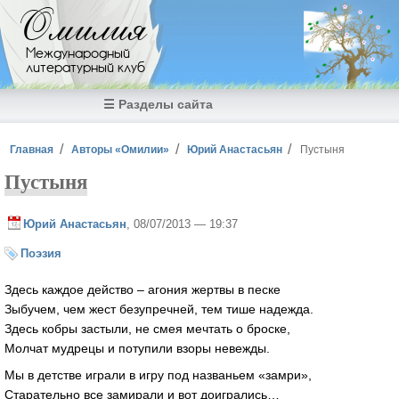
Перейти к основному содержанию
Омилия
Международный
литературный клуб
☰ Разделы сайта
Вы здесь
Главная
Авторы «Омилии»
Юрий Анастасьян
Пустыня
Пустыня
Юрий Анастасьян
, 08/07/2013 — 19:37
Поэзия
Здесь каждое действо – агония жертвы в песке
Зыбучем, чем жест безупречней, тем тише надежда.
Здесь кобры застыли, не смея мечтать о броске,
Молчат мудрецы и потупили взоры невежды.
Мы в детстве играли в игру под названьем «замри»,
Старательно все замирали и вот доигрались…