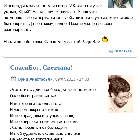
И невежды молчат, потупив взоры? Какие они у вас
умные, Юрий? Наши - орут и поучают. У нас уже
потупляют взоры нормальные - действительно умные, кому стоило
бы говорить. Да не к кому, видно. Поздно уже разговоры
разговаривать.
Но мы ещё болтаем. Слава Богу за это! Рада Вам
ответить
СпасиБог, Светлана!
Юрий Анастасьян
, 09/07/2013 - 17:03
Этот стих с длинной бородой. Сейчас можно
было бы выразиться так:
Ищет крошки голодная стая,
И узором покрыто стекло…
Много праздников глупых я знаю,
Много пиршеств никчемных прошло.
Жизнь празднуя от безнадеги,
Мы сблудились, скурились, спились,
Не несут нас короткие ноги