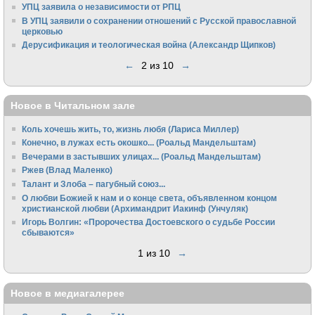
УПЦ заявила о независимости от РПЦ
В УПЦ заявили о сохранении отношений с Русской православной
церковью
Дерусификация и теологическая война (Александр Щипков)
←
2 из 10
→
Новое в Читальном зале
Коль хочешь жить, то, жизнь любя (Лариса Миллер)
Конечно, в лужах есть окошко... (Роальд Мандельштам)
Вечерами в застывших улицах... (Роальд Мандельштам)
Ржев (Влад Маленко)
Талант и Злоба – пагубный союз...
О любви Божией к нам и о конце света, объявленном концом
христианской любви (Архимандрит Иакинф (Унчуляк)
Игорь Волгин: «Пророчества Достоевского о судьбе России
сбываются»
1 из 10
→
Новое в медиагалерее