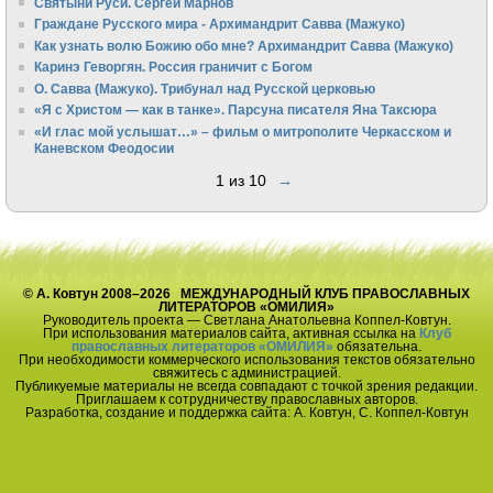
Святыни Руси. Сергей Марнов
Граждане Русского мира - Архимандрит Савва (Мажуко)
Как узнать волю Божию обо мне? Архимандрит Савва (Мажуко)
Каринэ Геворгян. Россия граничит с Богом
О. Савва (Мажуко). Трибунал над Русской церковью
«Я с Христом — как в танке». Парсуна писателя Яна Таксюра
«И глас мой услышат…» – фильм о митрополите Черкасском и
Каневском Феодосии
1 из 10
→
© А. Ковтун 2008–2026 МЕЖДУНАРОДНЫЙ КЛУБ ПРАВОСЛАВНЫХ
ЛИТЕРАТОРОВ «ОМИЛИЯ»
Руководитель проекта — Светлана Анатольевна Коппел-Ковтун.
При использования материалов сайта, активная ссылка на
Клуб
православных литераторов «ОМИЛИЯ»
обязательна.
При необходимости коммерческого использования текстов обязательно
свяжитесь с администрацией.
Публикуемые материалы не всегда совпадают с точкой зрения редакции.
Приглашаем к сотрудничеству православных авторов.
Разработка, создание и поддержка сайта: А. Ковтун, С. Коппел-Ковтун