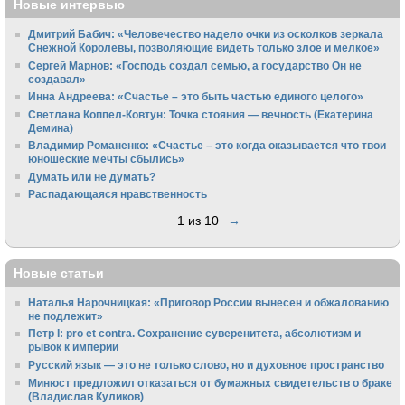
Новые интервью
Дмитрий Бабич: «Человечество надело очки из осколков зеркала
Снежной Королевы, позволяющие видеть только злое и мелкое»
Сергей Марнов: «Господь создал семью, а государство Он не
создавал»
Инна Андреева: «Счастье – это быть частью единого целого»
Светлана Коппел-Ковтун: Точка стояния — вечность (Екатерина
Демина)
Владимир Романенко: «Счастье – это когда оказывается что твои
юношеские мечты сбылись»
Думать или не думать?
Распадающаяся нравственность
1 из 10
→
Новые статьи
Наталья Нарочницкая: «Приговор России вынесен и обжалованию
не подлежит»
Петр I: pro et contra. Сохранение суверенитета, абсолютизм и
рывок к империи
Русский язык — это не только слово, но и духовное пространство
Минюст предложил отказаться от бумажных свидетельств о браке
(Владислав Куликов)