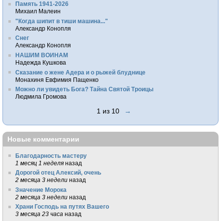
Память 1941-2026
Михаил Малеин
"Когда шипит в тиши машина..."
Александр Конопля
Снег
Александр Конопля
НАШИМ ВОИНАМ
Надежда Кушкова
Сказание о жене Адера и о рыжей блуднице
Монахиня Евфимия Пащенко
Можно ли увидеть Бога? Тайна Святой Троицы
Людмила Громова
1 из 10
→
Новые комментарии
Благодарность мастеру
1 месяц 1 неделя
назад
Дорогой отец Алексий, очень
2 месяца 3 недели
назад
Значение Морока
2 месяца 3 недели
назад
Храни Господь на путях Вашего
3 месяца 23 часа
назад