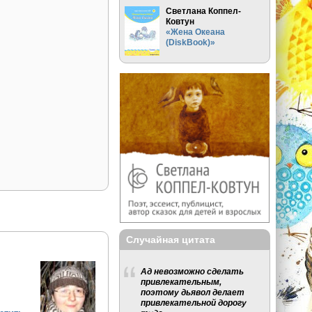
Светлана Коппел-
Ковтун
«Жена Океана
(DiskBook)»
Случайная цитата
Ад невозможно сделать
привлекательным,
поэтому дьявол делает
привлекательной дорогу