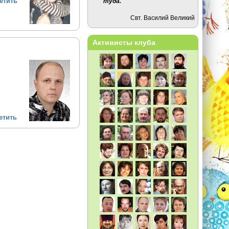
етить
туда.
Свт. Василий Великий
Активисты клуба
етить