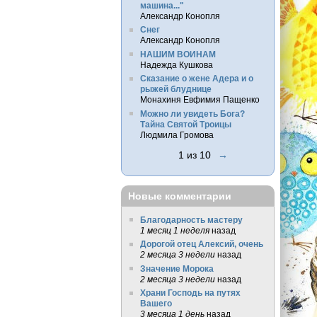
машина..."
Александр Конопля
Снег
Александр Конопля
НАШИМ ВОИНАМ
Надежда Кушкова
Сказание о жене Адера и о
рыжей блуднице
Монахиня Евфимия Пащенко
Можно ли увидеть Бога?
Тайна Святой Троицы
Людмила Громова
1 из 10
→
Новые комментарии
Благодарность мастеру
1 месяц 1 неделя
назад
Дорогой отец Алексий, очень
2 месяца 3 недели
назад
Значение Морока
2 месяца 3 недели
назад
Храни Господь на путях
Вашего
3 месяца 1 день
назад