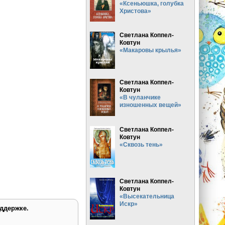
«Ксеньюшка, голубка
Христова»
Светлана Коппел-
Ковтун
«Макаровы крылья»
Светлана Коппел-
Ковтун
«В чуланчике
изношенных вещей»
Светлана Коппел-
Ковтун
«Сквозь тень»
Светлана Коппел-
Ковтун
«Высекательница
Искр»
ддержке.