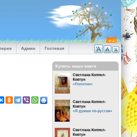
лерея
Админ
Гостевая
Купить наши книги
Светлана Коппел-
Ковтун
«Полотно»
Светлана Коппел-
Ковтун
«Я думаю по-русски»
Светлана Коппел-
Ковтун