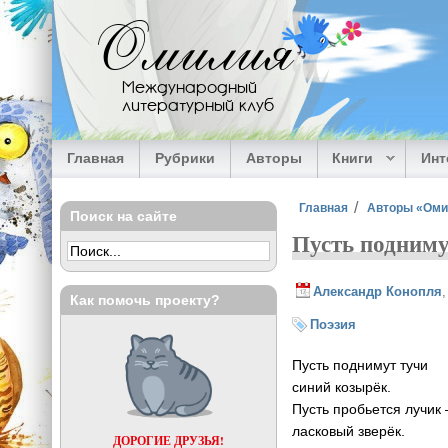
Перейти к основному содержанию
Омилия
Международный
литературный клуб
Главная
Рубрики
Авторы
Книги
Ин
Вы здесь
Главная
Авторы «Ом
Поиск на сайте
Пусть подниму
Александр Конопля
Как помочь проекту?
Поэзия
Пусть поднимут тучи
синий козырёк.
Пусть пробьется лучик 
ласковый зверёк.
ДОРОГИЕ ДРУЗЬЯ!