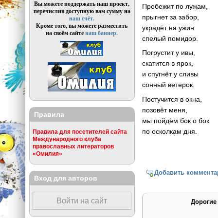
Вы можете поддержать наш проект,
Пробежит по лужам,
перечислив доступную вам сумму на
прыгнет за забор,
наш счёт.
Кроме того, вы можете разместить
украдёт на ужин
на своём сайте
наш баннер.
спелый помидор.
Погрустит у ивы,
скатится в ярок,
и спугнёт у сливы
сонный ветерок.
Постучится в окна,
позовёт меня,
Правила
мы пойдём бок о бок
по осколкам дня.
Правила для посетителей сайта
Международного клуба
православных литераторов
«Омилия»
Добавить коммента
Вход для авторов
Войти на сайт
Дорогие