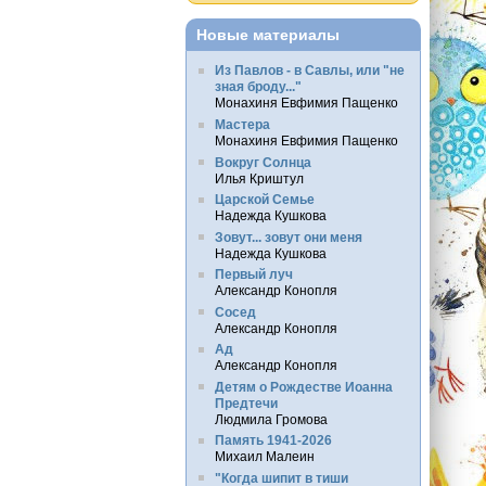
Новые материалы
Из Павлов - в Савлы, или "не
зная броду..."
Монахиня Евфимия Пащенко
Мастера
Монахиня Евфимия Пащенко
Вокруг Солнца
Илья Криштул
Царской Семье
Надежда Кушкова
Зовут... зовут они меня
Надежда Кушкова
Первый луч
Александр Конопля
Сосед
Александр Конопля
Ад
Александр Конопля
Детям о Рождестве Иоанна
Предтечи
Людмила Громова
Память 1941-2026
Михаил Малеин
"Когда шипит в тиши