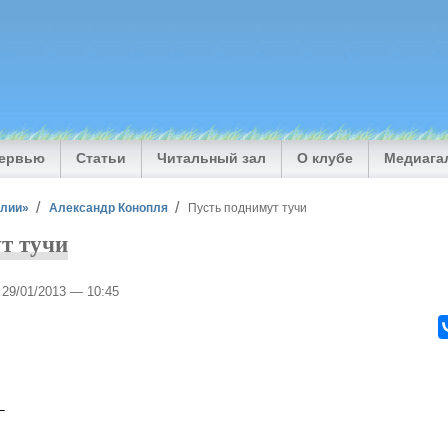
тервью
Статьи
Читальный зал
О клубе
Медиага
илии»
Александр Конопля
Пусть поднимут тучи
т тучи
, 29/01/2013 — 10:45
–