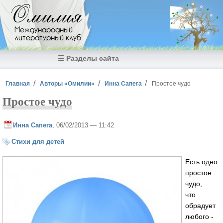
Перейти к основному содержанию
Омилия
Международный
литературный клуб
☰ Разделы сайта
Вы здесь
Главная
Авторы «Омилии»
Инна Сапега
Простое чудо
Простое чудо
Инна Сапега
, 06/02/2013 — 11:42
Стихи для детей
Есть одно
простое
чудо,
что
обрадует
любого -