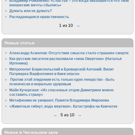
Владимир Романенко: «Счастье – это когда оказывается что твои
юношеские мечты сбылись»
Думать или не думать?
Распадающаяся нравственность
1 из 10
→
Новые статьи
Александр Асмолов: Отсутствие смысла стало страшнее смерти
Как русские писатели распахивали «окна Овертона» (Наталья
Иртенина)
Митрополит Бориспольский и Броварской Антоний: Визит
Патриарха Варфоломея в Киев опасен
Против этой эпидемии есть только одно лекарство - быть
психически и морально здоровым
Майя Кучерская: «Из спасенных отцом Димитрием можно
составить страну»
Метафизики не умирают. Памяти Владимира Миронова
«Животные гибнут, вода мертвая». Катастрофа на Камчатке
←
5 из 10
→
Новое в Читальном зале