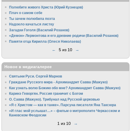
Полюбите живого Христа (Юрий Кузнецов)
Плач о самом себе
Ты зачем полюбила поэта
Надоело качаться листку
Загадки Гоголя (Василий Розанов)
«Демон» Лермонтова и его древние родичи (Василий Розанов)
Памяти отца Кирилла (Олеся Николаева)
←
5 из 10
→
Новое в медиагалерее
Святыни Руси. Сергей Марнов
Граждане Русского мира - Архимандрит Савва (Мажуко)
Как узнать волю Божию обо мне? Архимандрит Савва (Мажуко)
Каринэ Геворгян. Россия граничит с Богом
О. Савва (Мажуко). Трибунал над Русской церковью
«Я с Христом — как в танке». Парсуна писателя Яна Таксюра
«И глас мой услышат…» – фильм о митрополите Черкасском и
Каневском Феодосии
1 из 10
→