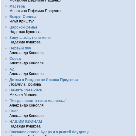
Монахиня Евфимия Пащенко
Мастера
Монахиня Евфимия Пащенко
Вокруг Солнца
Илья Криштул
Царской Семье
Надежда Кушкова
Зовут... зовут они меня
Надежда Кушкова
Первый луч
Александр Конопля
Сосед
Александр Конопля
Ад
Александр Конопля
Детям о Рождестве Иоанна Предтечи
Людмила Громова
Память 1941-2026
Михаил Малеин
"Когда шипит в тиши машина..."
Александр Конопля
Снег
Александр Конопля
НАШИМ ВОИНАМ
Надежда Кушкова
Сказание о жене Адера и о рыжей блуднице