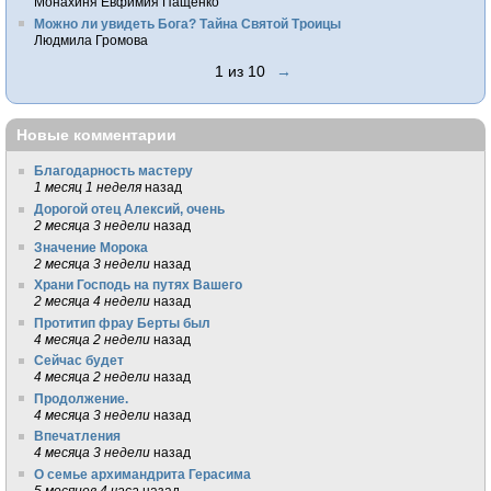
Монахиня Евфимия Пащенко
Можно ли увидеть Бога? Тайна Святой Троицы
Людмила Громова
1 из 10
→
Новые комментарии
Благодарность мастеру
1 месяц 1 неделя
назад
Дорогой отец Алексий, очень
2 месяца 3 недели
назад
Значение Морока
2 месяца 3 недели
назад
Храни Господь на путях Вашего
2 месяца 4 недели
назад
Протитип фрау Берты был
4 месяца 2 недели
назад
Сейчас будет
4 месяца 2 недели
назад
Продолжение.
4 месяца 3 недели
назад
Впечатления
4 месяца 3 недели
назад
О семье архимандрита Герасима
5 месяцев 4 часа
назад