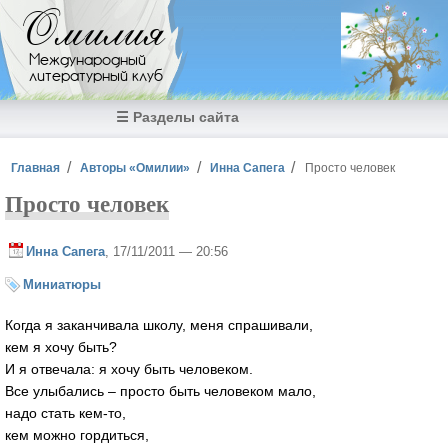
Перейти к основному содержанию
Омилия
Международный
литературный клуб
☰ Разделы сайта
Вы здесь
Главная
Авторы «Омилии»
Инна Сапега
Просто человек
Просто человек
Инна Сапега
, 17/11/2011 — 20:56
Миниатюры
Когда я заканчивала школу, меня спрашивали,
кем я хочу быть?
И я отвечала: я хочу быть человеком.
Все улыбались – просто быть человеком мало,
надо стать кем-то,
кем можно гордиться,