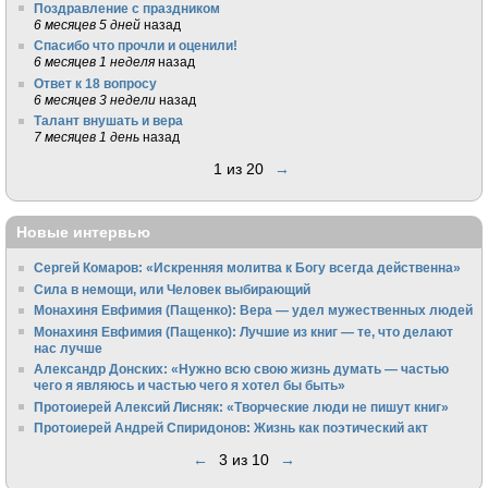
Поздравление с праздником
6 месяцев 5 дней
назад
Спасибо что прочли и оценили!
6 месяцев 1 неделя
назад
Ответ к 18 вопросу
6 месяцев 3 недели
назад
Талант внушать и вера
7 месяцев 1 день
назад
1 из 20
→
Новые интервью
Сергей Комаров: «Искренняя молитва к Богу всегда действенна»
Сила в немощи, или Человек выбирающий
Монахиня Евфимия (Пащенко): Вера — удел мужественных людей
Монахиня Евфимия (Пащенко): Лучшие из книг — те, что делают
нас лучше
Александр Донских: «Нужно всю свою жизнь думать — частью
чего я являюсь и частью чего я хотел бы быть»
Протоиерей Алексий Лисняк: «Творческие люди не пишут книг»
Протоиерей Андрей Спиридонов: Жизнь как поэтический акт
←
3 из 10
→