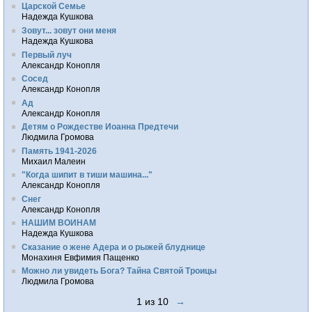
Царской Семье
Надежда Кушкова
Зовут... зовут они меня
Надежда Кушкова
Первый луч
Александр Конопля
Сосед
Александр Конопля
Ад
Александр Конопля
Детям о Рождестве Иоанна Предтечи
Людмила Громова
Память 1941-2026
Михаил Малеин
"Когда шипит в тиши машина..."
Александр Конопля
Снег
Александр Конопля
НАШИМ ВОИНАМ
Надежда Кушкова
Сказание о жене Адера и о рыжей блуднице
Монахиня Евфимия Пащенко
Можно ли увидеть Бога? Тайна Святой Троицы
Людмила Громова
1 из 10
→