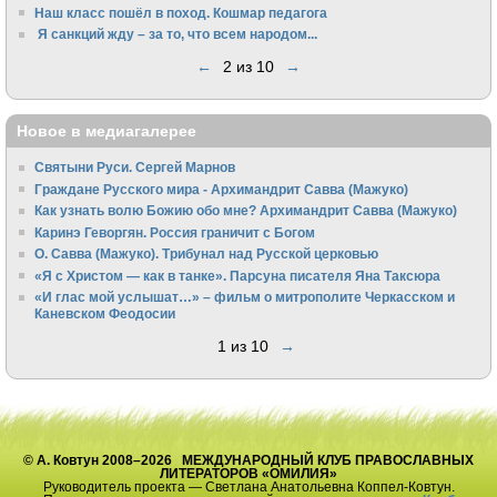
Наш класс пошёл в поход. Кошмар педагога
Я санкций жду – за то, что всем народом...
←
2 из 10
→
Новое в медиагалерее
Святыни Руси. Сергей Марнов
Граждане Русского мира - Архимандрит Савва (Мажуко)
Как узнать волю Божию обо мне? Архимандрит Савва (Мажуко)
Каринэ Геворгян. Россия граничит с Богом
О. Савва (Мажуко). Трибунал над Русской церковью
«Я с Христом — как в танке». Парсуна писателя Яна Таксюра
«И глас мой услышат…» – фильм о митрополите Черкасском и
Каневском Феодосии
1 из 10
→
© А. Ковтун 2008–2026 МЕЖДУНАРОДНЫЙ КЛУБ ПРАВОСЛАВНЫХ
ЛИТЕРАТОРОВ «ОМИЛИЯ»
Руководитель проекта — Светлана Анатольевна Коппел-Ковтун.