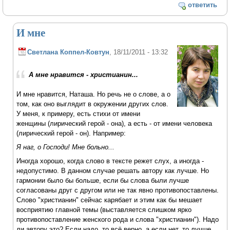
ответить
И мне
Светлана Коппел-Ковтун
, 18/11/2011 - 13:32
А мне нравится - христианин...
И мне нравится, Наташа. Но речь не о слове, а о
том, как оно выглядит в окружении других слов.
У меня, к примеру, есть стихи от имени
женщины (лирический герой - она), а есть - от имени человека
(лирический герой - он). Например:
Я наг, о Господи! Мне больно...
Иногда хорошо, когда слово в тексте режет слух, а иногда -
недопустимо. В данном случае решать автору как лучше. Но
гармонии было бы больше, если бы слова были лучше
согласованы друг с другом или не так явно противопоставлены.
Слово "христианин" сейчас карябает и этим как бы мешает
восприятию главной темы (выставляется слишком ярко
противопоставление женского рода и слова "христианин"). Надо
ли автору это? Если надо, то всё верно, а если нет, то лучше