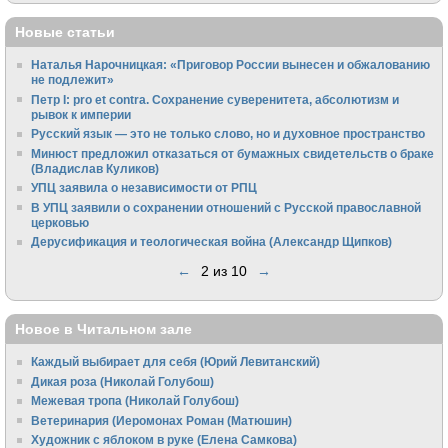
Новые статьи
Наталья Нарочницкая: «Приговор России вынесен и обжалованию
не подлежит»
Петр I: pro et contra. Сохранение суверенитета, абсолютизм и
рывок к империи
Русский язык — это не только слово, но и духовное пространство
Минюст предложил отказаться от бумажных свидетельств о браке
(Владислав Куликов)
УПЦ заявила о независимости от РПЦ
В УПЦ заявили о сохранении отношений с Русской православной
церковью
Дерусификация и теологическая война (Александр Щипков)
←
2 из 10
→
Новое в Читальном зале
Каждый выбирает для себя (Юрий Левитанский)
Дикая роза (Николай Голубош)
Межевая тропа (Николай Голубош)
Ветеринария (Иеромонах Роман (Матюшин)
Художник с яблоком в руке (Елена Самкова)