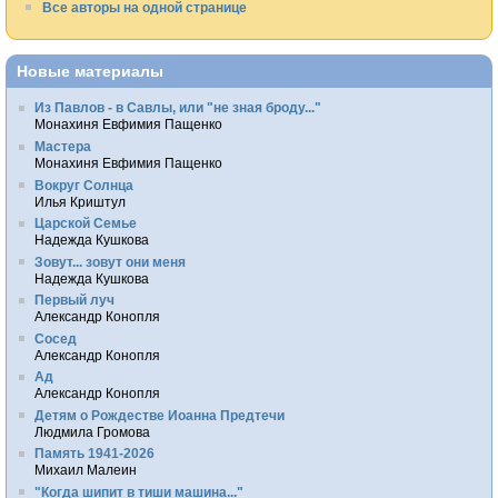
Все авторы на одной странице
Новые материалы
Из Павлов - в Савлы, или "не зная броду..."
Монахиня Евфимия Пащенко
Мастера
Монахиня Евфимия Пащенко
Вокруг Солнца
Илья Криштул
Царской Семье
Надежда Кушкова
Зовут... зовут они меня
Надежда Кушкова
Первый луч
Александр Конопля
Сосед
Александр Конопля
Ад
Александр Конопля
Детям о Рождестве Иоанна Предтечи
Людмила Громова
Память 1941-2026
Михаил Малеин
"Когда шипит в тиши машина..."