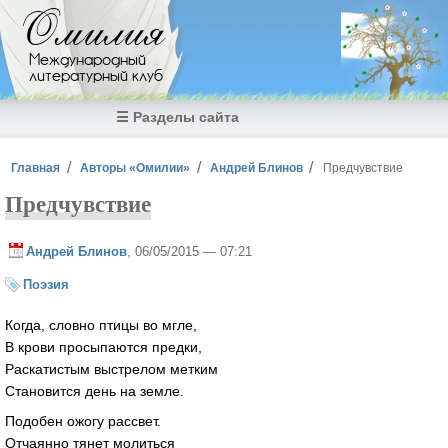
Перейти к основному содержанию
Омилия
Международный
литературный клуб
☰ Разделы сайта
Вы здесь
Главная
Авторы «Омилии»
Андрей Блинов
Предчувствие
Предчувствие
Андрей Блинов
, 06/05/2015 — 07:21
Поэзия
Когда, словно птицы во мгле,
В крови просыпаются предки,
Раскатистым выстрелом метким
Становится день на земле.
Подобен ожогу рассвет.
Отчаянно тянет молиться