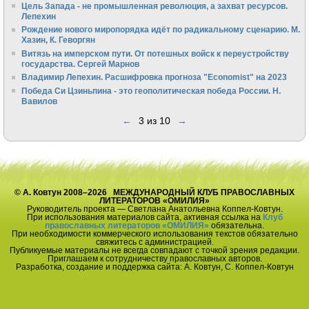
Цель Запада - не промышленная революция, а захват ресурсов.
Лепехин
Рождение нового миропорядка идёт по радикальному сценарию. М.
Хазин, К. Геворгян
Витязь на имперском пути. От потешных войск к переустройству
государства. Сергей Марнов
Владимир Лепехин. Расшифровка прогноза "Economist" на 2023
Победа Си Цзиньпина - это геополитическая победа России. Н.
Вавилов
←
3 из 10
→
© А. Ковтун 2008–2026 МЕЖДУНАРОДНЫЙ КЛУБ ПРАВОСЛАВНЫХ
ЛИТЕРАТОРОВ «ОМИЛИЯ»
Руководитель проекта — Светлана Анатольевна Коппел-Ковтун.
При использования материалов сайта, активная ссылка на
Клуб
православных литераторов «ОМИЛИЯ»
обязательна.
При необходимости коммерческого использования текстов обязательно
свяжитесь с администрацией.
Публикуемые материалы не всегда совпадают с точкой зрения редакции.
Приглашаем к сотрудничеству православных авторов.
Разработка, создание и поддержка сайта: А. Ковтун, С. Коппел-Ковтун