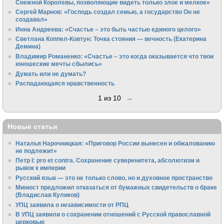
Снежной Королевы, позволяющие видеть только злое и мелкое»
Сергей Марнов: «Господь создал семью, а государство Он не
создавал»
Инна Андреева: «Счастье – это быть частью единого целого»
Светлана Коппел-Ковтун: Точка стояния — вечность (Екатерина
Демина)
Владимир Романенко: «Счастье – это когда оказывается что твои
юношеские мечты сбылись»
Думать или не думать?
Распадающаяся нравственность
1 из 10
→
Новые статьи
Наталья Нарочницкая: «Приговор России вынесен и обжалованию
не подлежит»
Петр I: pro et contra. Сохранение суверенитета, абсолютизм и
рывок к империи
Русский язык — это не только слово, но и духовное пространство
Минюст предложил отказаться от бумажных свидетельств о браке
(Владислав Куликов)
УПЦ заявила о независимости от РПЦ
В УПЦ заявили о сохранении отношений с Русской православной
церковью