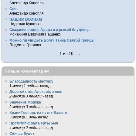
Александр Конопля
Снег
Александр Конопля
НАШИМ ВОИНАМ
Надежда Кушкова
Сказание о жене Адера и о рыжей блуднице
Монахиня Евфимия Пащенко
Можно ли увидеть Бога? Тайна Святой Троицы
Людмила Громова
1 из 10
→
Новые комментарии
Благодарность мастеру
1 месяц 1 неделя
назад
Дорогой отец Алексий, очень
2 месяца 3 недели
назад
Значение Морока
2 месяца 3 недели
назад
Храни Господь на путях Вашего
3 месяца 1 день
назад
Протитип фрау Берты был
4 месяца 2 недели
назад
Сейчас будет