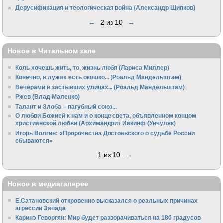
Дерусификация и теологическая война (Александр Щипков)
←
2 из 10
→
Новое в Читальном зале
Коль хочешь жить, то, жизнь любя (Лариса Миллер)
Конечно, в лужах есть окошко... (Роальд Мандельштам)
Вечерами в застывших улицах... (Роальд Мандельштам)
Ржев (Влад Маленко)
Талант и Злоба – пагубный союз...
О любви Божией к нам и о конце света, объявленном концом
христианской любви (Архимандрит Иакинф (Унчуляк)
Игорь Волгин: «Пророчества Достоевского о судьбе России
сбываются»
1 из 10
→
Новое в медиагалерее
Е.Сатановский откровенно высказался о реальных причинах
агрессии Запада
Каринэ Геворгян: Мир будет разворачиваться на 180 градусов