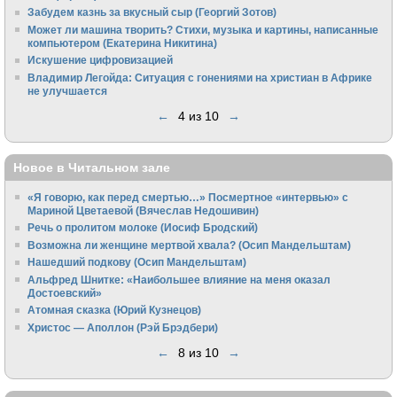
Забудем казнь за вкусный сыр (Георгий Зотов)
Может ли машина творить? Стихи, музыка и картины, написанные
компьютером (Екатерина Никитина)
Искушение цифровизацией
Владимир Легойда: Ситуация с гонениями на христиан в Африке
не улучшается
←
4 из 10
→
Новое в Читальном зале
«Я говорю, как перед смертью…» Посмертное «интервью» с
Мариной Цветаевой (Вячеслав Недошивин)
Речь о пролитом молоке (Иосиф Бродский)
Возможна ли женщине мертвой хвала? (Осип Мандельштам)
Нашедший подкову (Осип Мандельштам)
Альфред Шнитке: «Наибольшее влияние на меня оказал
Достоевский»
Атомная сказка (Юрий Кузнецов)
Христос — Аполлон (Рэй Брэдбери)
←
8 из 10
→