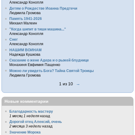
Александр Конопля
Детям о Рождестве Иоанна Предтечи
Людмила Громова
Память 1941-2026
Михаил Малеин
"Когда шипит в тиши машина..."
Александр Конопля
Снег
Александр Конопля
НАШИМ ВОИНАМ
Надежда Кушкова
Сказание о жене Адера и о рыжей блуднице
Монахиня Евфимия Пащенко
Можно ли увидеть Бога? Тайна Святой Троицы
Людмила Громова
1 из 10
→
Новые комментарии
Благодарность мастеру
1 месяц 1 неделя
назад
Дорогой отец Алексий, очень
2 месяца 3 недели
назад
Значение Морока