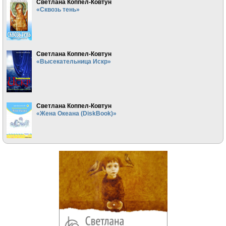
Светлана Коппел-Ковтун
«Сквозь тень»
Светлана Коппел-Ковтун
«Высекательница Искр»
Светлана Коппел-Ковтун
«Жена Океана (DiskBook)»