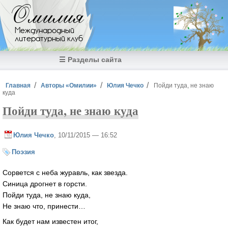
Перейти к основному содержанию
Омилия
Международный
литературный клуб
☰ Разделы сайта
Вы здесь
Главная
Авторы «Омилии»
Юлия Чечко
Пойди туда, не знаю
куда
Пойди туда, не знаю куда
Юлия Чечко
, 10/11/2015 — 16:52
Поэзия
Сорвется с неба журавль, как звезда.
Синица дрогнет в горсти.
Пойди туда, не знаю куда,
Не знаю что, принести…
Как будет нам известен итог,