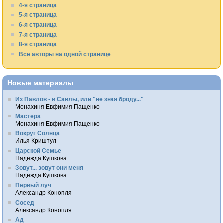
4-я страница
5-я страница
6-я страница
7-я страница
8-я страница
Все авторы на одной странице
Новые материалы
Из Павлов - в Савлы, или "не зная броду..."
Монахиня Евфимия Пащенко
Мастера
Монахиня Евфимия Пащенко
Вокруг Солнца
Илья Криштул
Царской Семье
Надежда Кушкова
Зовут... зовут они меня
Надежда Кушкова
Первый луч
Александр Конопля
Сосед
Александр Конопля
Ад