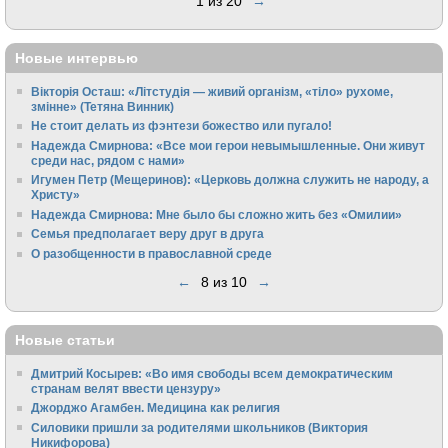
1 из 20
→
Новые интервью
Вікторія Осташ: «Літстудія — живий організм, «тіло» рухоме,
змінне» (Тетяна Винник)
Не стоит делать из фэнтези божество или пугало!
Надежда Смирнова: «Все мои герои невымышленные. Они живут
среди нас, рядом с нами»
Игумен Петр (Мещеринов): «Церковь должна служить не народу, а
Христу»
Надежда Смирнова: Мне было бы сложно жить без «Омилии»
Семья предполагает веру друг в друга
О разобщенности в православной среде
←
8 из 10
→
Новые статьи
Дмитрий Косырев: «Во имя свободы всем демократическим
странам велят ввести цензуру»
Джорджо Агамбен. Медицина как религия
Силовики пришли за родителями школьников (Виктория
Никифорова)