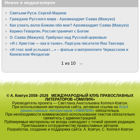
Новое в медиагалерее
Святыни Руси. Сергей Марнов
Граждане Русского мира - Архимандрит Савва (Мажуко)
Как узнать волю Божию обо мне? Архимандрит Савва (Мажуко)
Каринэ Геворгян. Россия граничит с Богом
О. Савва (Мажуко). Трибунал над Русской церковью
«Я с Христом — как в танке». Парсуна писателя Яна Таксюра
«И глас мой услышат…» – фильм о митрополите Черкасском и
Каневском Феодосии
1 из 10
→
© А. Ковтун 2008–2026 МЕЖДУНАРОДНЫЙ КЛУБ ПРАВОСЛАВНЫХ
ЛИТЕРАТОРОВ «ОМИЛИЯ»
Руководитель проекта — Светлана Анатольевна Коппел-Ковтун.
При использования материалов сайта, активная ссылка на
Клуб
православных литераторов «ОМИЛИЯ»
обязательна.
При необходимости коммерческого использования текстов обязательно
свяжитесь с администрацией.
Публикуемые материалы не всегда совпадают с точкой зрения редакции.
Приглашаем к сотрудничеству православных авторов.
Разработка, создание и поддержка сайта: А. Ковтун, С. Коппел-Ковтун