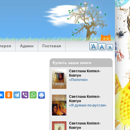
лерея
Админ
Гостевая
Купить наши книги
Светлана Коппел-
Ковтун
«Полотно»
Светлана Коппел-
Ковтун
«Я думаю по-русски»
Светлана Коппел-
Ковтун