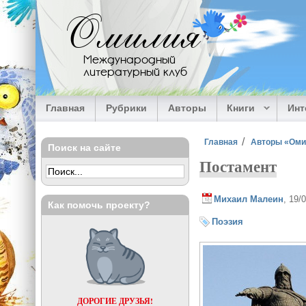
Перейти к основному содержанию
Омилия
Международный
литературный клуб
Главная
Рубрики
Авторы
Книги
Ин
Вы здесь
Главная
Авторы «Ом
Поиск на сайте
Постамент
Михаил Малеин
, 19/
Как помочь проекту?
Поэзия
ДОРОГИЕ ДРУЗЬЯ!