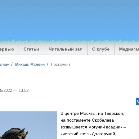
тервью
Статьи
Читальный зал
О клубе
Медиага
илии»
Михаил Малеин
Постамент
05/2022 — 13:52
В центре Москвы, на Тверской,
на постаменте Скобелева
возвышается могучий всадник –
киевский князь Долгорукий,