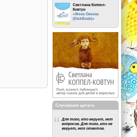
Светлана Коппел-
Ковтун
«Жена Океана
(DiskBook)»
Случайная цитата
Для того, кто верует, нет
вопросов. Для того, кто не
верует, нет ответов.