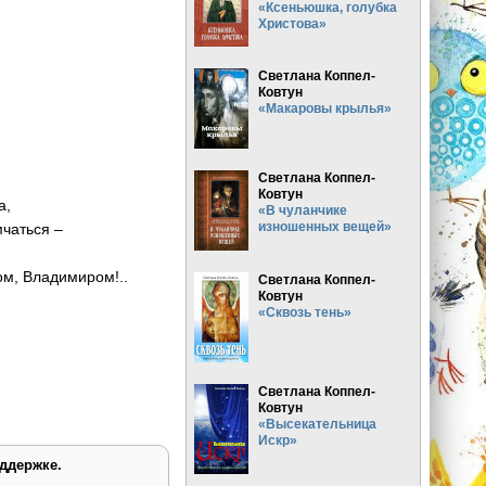
«Ксеньюшка, голубка
Христова»
Светлана Коппел-
Ковтун
«Макаровы крылья»
Светлана Коппел-
Ковтун
а,
«В чуланчике
изношенных вещей»
мчаться –
ом, Владимиром!..
Светлана Коппел-
Ковтун
«Сквозь тень»
Светлана Коппел-
Ковтун
«Высекательница
Искр»
ддержке.