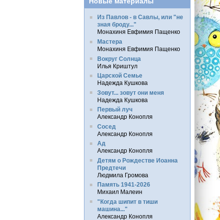
Новые материалы
Из Павлов - в Савлы, или "не
зная броду..."
Монахиня Евфимия Пащенко
Мастера
Монахиня Евфимия Пащенко
Вокруг Солнца
Илья Криштул
Царской Семье
Надежда Кушкова
Зовут... зовут они меня
Надежда Кушкова
Первый луч
Александр Конопля
Сосед
Александр Конопля
Ад
Александр Конопля
Детям о Рождестве Иоанна
Предтечи
Людмила Громова
Память 1941-2026
Михаил Малеин
"Когда шипит в тиши
машина..."
Александр Конопля