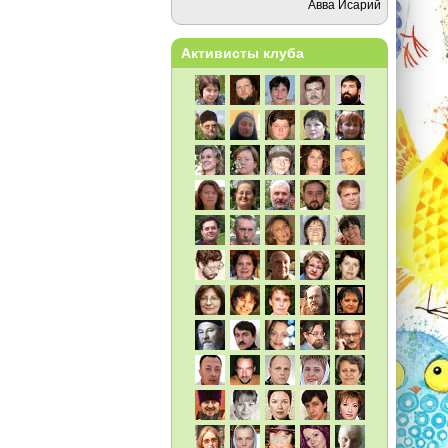
Авва Исарий
Активисты клуба