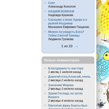
Снег
Александр Конопля
НАШИМ ВОИНАМ
Надежда Кушкова
Сказание о жене Адера и о
рыжей блуднице
Монахиня Евфимия Пащенко
Можно ли увидеть Бога?
Тайна Святой Троицы
Людмила Громова
1 из 10
→
Новые комментарии
Благодарность мастеру
1 месяц 1 неделя
назад
Дорогой отец Алексий, очень
2 месяца 2 недели
назад
Значение Морока
2 месяца 3 недели
назад
Храни Господь на путях
Вашего
2 месяца 4 недели
назад
Протитип фрау Берты был