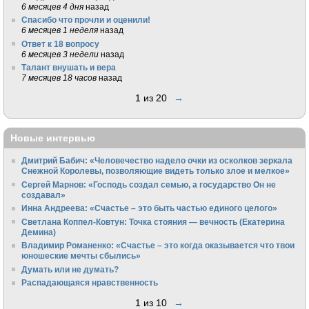
6 месяцев 4 дня
назад
Спасибо что прочли и оценили!
6 месяцев 1 неделя
назад
Ответ к 18 вопросу
6 месяцев 3 недели
назад
Талант внушать и вера
7 месяцев 18 часов
назад
1 из 20
→
Новые интервью
Дмитрий Бабич: «Человечество надело очки из осколков зеркала
Снежной Королевы, позволяющие видеть только злое и мелкое»
Сергей Марнов: «Господь создал семью, а государство Он не
создавал»
Инна Андреева: «Счастье – это быть частью единого целого»
Светлана Коппел-Ковтун: Точка стояния — вечность (Екатерина
Демина)
Владимир Романенко: «Счастье – это когда оказывается что твои
юношеские мечты сбылись»
Думать или не думать?
Распадающаяся нравственность
1 из 10
→