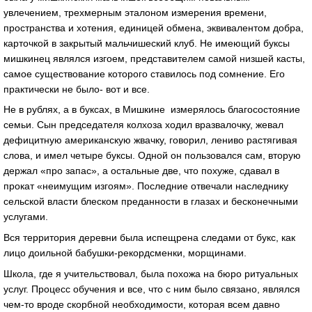
увлечением, трехмерным эталоном измерения времени,
пространства и хотения, единицей обмена, эквивалентом добра,
карточкой в закрытый мальчишеский клуб. Не имеющий буксы
мишкинец являлся изгоем, представителем самой низшей касты,
самое существование которого ставилось под сомнение. Его
практически не было- вот и все.
Не в рублях, а в буксах, в Мишкине измерялось благосостояние
семьи. Сын председателя колхоза ходил вразвалочку, жевал
дефицитную американскую жвачку, говорил, лениво растягивая
слова, и имел четыре буксы. Одной он пользовался сам, вторую
держал «про запас», а остальные две, что похуже, сдавал в
прокат «неимущим изгоям». Последние отвечали наследнику
сельской власти блеском преданности в глазах и бесконечными
услугами.
Вся территория деревни была испещрена следами от букс, как
лицо доильной бабушки-рекордсменки, морщинами.
Школа, где я учительствовал, была похожа на бюро ритуальных
услуг. Процесс обучения и все, что с ним было связано, являлся
чем-то вроде скорбной необходимости, которая всем давно