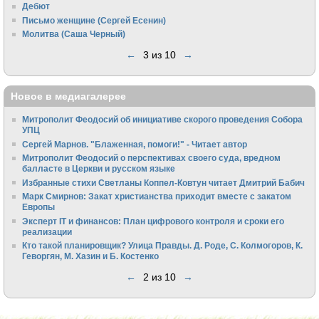
Дебют
Письмо женщине (Сергей Есенин)
Молитва (Саша Черный)
←
3 из 10
→
Новое в медиагалерее
Митрополит Феодосий об инициативе скорого проведения Собора
УПЦ
Сергей Марнов. "Блаженная, помоги!" - Читает автор
Митрополит Феодосий о перспективах своего суда, вредном
балласте в Церкви и русском языке
Избранные стихи Светланы Коппел-Ковтун читает Дмитрий Бабич
Марк Смирнов: Закат христианства приходит вместе с закатом
Европы
Эксперт IT и финансов: План цифрового контроля и сроки его
реализации
Кто такой планировщик? Улица Правды. Д. Роде, С. Колмогоров, К.
Геворгян, М. Хазин и Б. Костенко
←
2 из 10
→