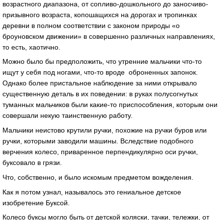
возрастного диапазона, от сопливо-дошкольного до заносчиво-
призывного возраста, копошащихся на дорогах и тропинках
деревни в полном соответствии с законом природы «о
броуновском движении» в совершенно различных направлениях,
то есть, хаотично.
Можно было бы предположить, что утренние мальчики что-то
ищут у себя под ногами, что-то вроде оброненных запонок.
Однако более пристальное наблюдение за ними открывало
существенную деталь в их поведении: в руках полусогнутых
туманных мальчиков были какие-то приспособления, которым они
совершали некую таинственную работу.
Мальчики неистово крутили ручки, похожие на ручки буров или
ручки, которыми заводили машины. Вследствие подобного
верчения колесо, приваренное перпендикулярно оси ручки,
буксовало в грязи.
Что, собственно, и было искомым предметом вожделения.
Как я потом узнал, называлось это гениальное детское
изобретение Буксой.
Колесо буксы могло быть от детской коляски, тачки, тележки, от