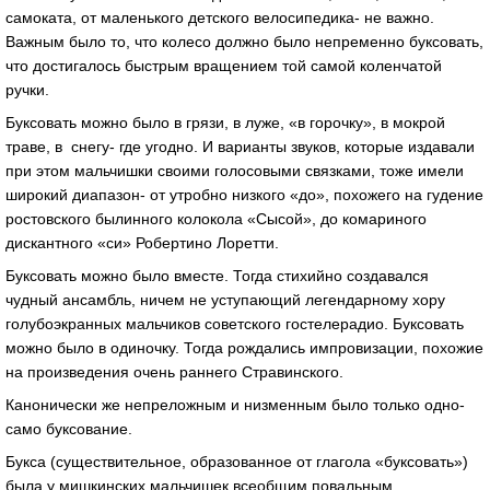
самоката, от маленького детского велосипедика- не важно.
Важным было то, что колесо должно было непременно буксовать,
что достигалось быстрым вращением той самой коленчатой
ручки.
Буксовать можно было в грязи, в луже, «в горочку», в мокрой
траве, в снегу- где угодно. И варианты звуков, которые издавали
при этом мальчишки своими голосовыми связками, тоже имели
широкий диапазон- от утробно низкого «до», похожего на гудение
ростовского былинного колокола «Сысой», до комариного
дискантного «си» Робертино Лоретти.
Буксовать можно было вместе. Тогда стихийно создавался
чудный ансамбль, ничем не уступающий легендарному хору
голубоэкранных мальчиков советского гостелерадио. Буксовать
можно было в одиночку. Тогда рождались импровизации, похожие
на произведения очень раннего Стравинского.
Канонически же непреложным и низменным было только одно-
само буксование.
Букса (существительное, образованное от глагола «буксовать»)
была у мишкинских мальчишек всеобщим повальным