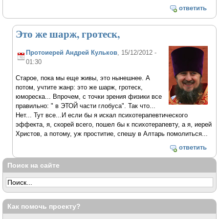
ответить
Это же шарж, гротеск,
Протоиерей Андрей Кульков
, 15/12/2012 -
01:30
Старое, пока мы еще живы, это нынешнее. А
потом, учтите жанр: это же шарж, гротеск,
юмореска... Впрочем, с точки зрения физики все
правильно: " в ЭТОЙ части глобуса". Так что...
Нет... Тут все...И если бы я искал психотерапевтического
эффекта, я, скорей всего, пошел бы к психотерапевту, а я, иерей
Христов, а потому, уж проститие, спешу в Алтарь помолиться...
ответить
Поиск на сайте
Как помочь проекту?