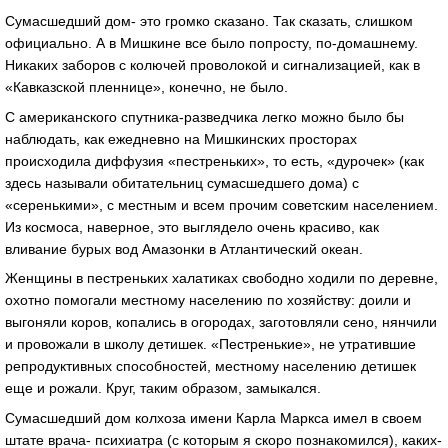
Сумасшедший дом- это громко сказано. Так сказать, слишком
официально. А в Мишкине все было попросту, по-домашнему.
Никаких заборов с колючей проволокой и сигнализацией, как в
«Кавказской пленнице», конечно, не было.
С американского спутника-разведчика легко можно было бы
наблюдать, как ежедневно на Мишкинских просторах
происходила диффузия «пестреньких», то есть, «дурочек» (как
здесь называли обитательниц сумасшедшего дома) с
«серенькими», с местным и всем прочим советским населением.
Из космоса, наверное, это выглядело очень красиво, как
вливание бурых вод Амазонки в Атлантический океан.
Женщины в пестреньких халатиках свободно ходили по деревне,
охотно помогали местному населению по хозяйству: доили и
выгоняли коров, копались в огородах, заготовляли сено, нянчили
и провожали в школу детишек. «Пестренькие», не утратившие
репродуктивных способностей, местному населению детишек
еще и рожали. Круг, таким образом, замыкался.
Сумасшедший дом колхоза имени Карла Маркса имел в своем
штате врача- психиатра (с которым я скоро познакомился), каких-