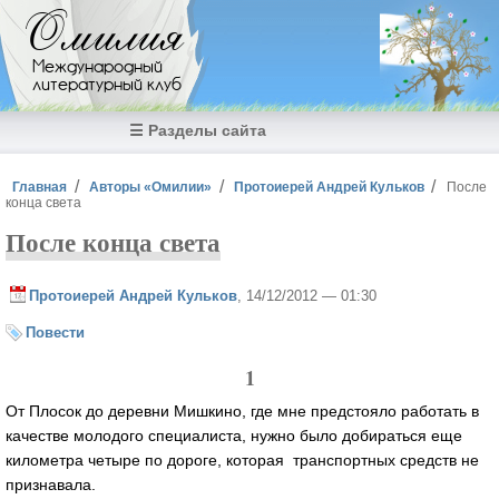
Перейти к основному содержанию
Омилия
Международный
литературный клуб
☰ Разделы сайта
Вы здесь
Главная
Авторы «Омилии»
Протоиерей Андрей Кульков
После
конца света
После конца света
Протоиерей Андрей Кульков
, 14/12/2012 — 01:30
Повести
1
От Плосок до деревни Мишкино, где мне предстояло работать в
качестве молодого специалиста, нужно было добираться еще
километра четыре по дороге, которая транспортных средств не
признавала.