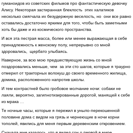
гуманоидов из советских фильмов про фантастическую девочку
Алису. Некоторая застиранная блеклость этих халатиков
несколько смягчала их безудержную веселость, но они все равно
оставались достаточно яркими для того, чтобы быть заметными
хоть бы даже и из космического пространства.
И вся эта пестрая масса, более или менее выражающая в себе
принадлежность к женскому полу, непрерывно со мной
здоровались, щербато улыбаясь.
Наверное, за всю мою предшествующую жизнь со мной
поздоровались меньше, чем за эти сто шагов, которые я траурно
отмерил от тракторных волокуш до своего временного жилища,
домика, расположенного напротив школы.
И тем контрастней было гробовое молчание ночи: собаки не
лаяли, вероятно, загипнотизированные дорогой, манящей к себе
из мрака …
Те ночные часы, которые я пережил в уныло-перекошенной
половине дома с видом на грязь и чернеющие в ночи корни
тополей, явились для меня первым деревенским откровением.
Сначала мне казалось, что я видел сон о первой в мире