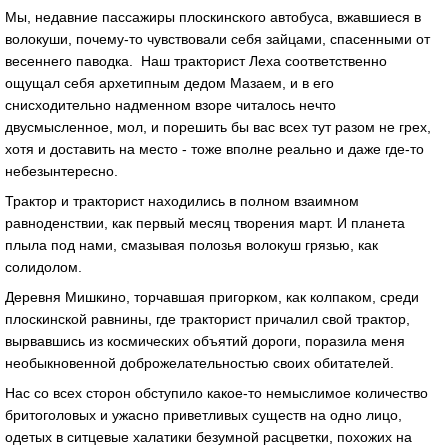
Мы, недавние пассажиры плоскинского автобуса, вжавшиеся в
волокуши, почему-то чувствовали себя зайцами, спасенными от
весеннего паводка. Наш тракторист Леха соответственно
ощущал себя архетипным дедом Мазаем, и в его
снисходительно надменном взоре читалось нечто
двусмысленное, мол, и порешить бы вас всех тут разом не грех,
хотя и доставить на место - тоже вполне реально и даже где-то
небезынтересно.
Трактор и тракторист находились в полном взаимном
равноденствии, как первый месяц творения март. И планета
плыла под нами, смазывая полозья волокуш грязью, как
солидолом.
Деревня Мишкино, торчавшая пригорком, как колпаком, среди
плоскинской равнины, где тракторист причалил свой трактор,
вырвавшись из космических объятий дороги, поразила меня
необыкновенной доброжелательностью своих обитателей.
Нас со всех сторон обступило какое-то немыслимое количество
бритоголовых и ужасно приветливых существ на одно лицо,
одетых в ситцевые халатики безумной расцветки, похожих на