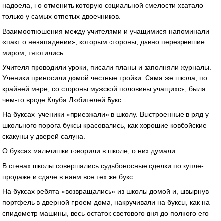
надоела, но отменить которую социальной смелости хватало
только у самых отпетых двоечников.
Взаимоотношения между учителями и учащимися напоминали
«пакт о ненападении», которым стороны, давно перезревшие
миром, тяготились.
Учителя проводили уроки, писали планы и заполняли журналы.
Ученики приносили домой честные тройки. Сама же школа, по
крайней мере, со стороны мужской половины учащихся, была
чем-то вроде Клуба Любителей Букс.
На буксах ученики «приезжали» в школу. Выстроенные в ряд у
школьного порога буксы красовались, как хорошие ковбойские
скакуны у дверей салуна.
О буксах мальчишки говорили в школе, о них думали.
В стенах школы совершались судьбоносные сделки по купле-
продаже и сдаче в наем все тех же букс.
На буксах ребята «возвращались» из школы домой и, швырнув
портфель в дверной проем дома, накручивали на буксы, как на
спидометр машины, весь остаток светового дня до полного его