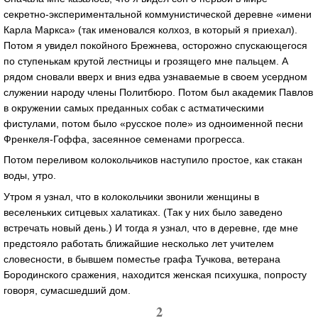
секретно-экспериментальной коммунистической деревне «имени
Карла Маркса» (так именовался колхоз, в который я приехал).
Потом я увидел покойного Брежнева, осторожно спускающегося
по ступенькам крутой лестницы и грозящего мне пальцем. А
рядом сновали вверх и вниз едва узнаваемые в своем усердном
служении народу члены Политбюро. Потом был академик Павлов
в окружении самых преданных собак с астматическими
фистулами, потом было «русское поле» из одноименной песни
Френкеля-Гоффа, засеянное семенами прогресса.
Потом переливом колокольчиков наступило простое, как стакан
воды, утро.
Утром я узнал, что в колокольчики звонили женщины в
веселеньких ситцевых халатиках. (Так у них было заведено
встречать новый день.) И тогда я узнал, что в деревне, где мне
предстояло работать ближайшие несколько лет учителем
словесности, в бывшем поместье графа Тучкова, ветерана
Бородинского сражения, находится женская психушка, попросту
говоря, сумасшедший дом.
2