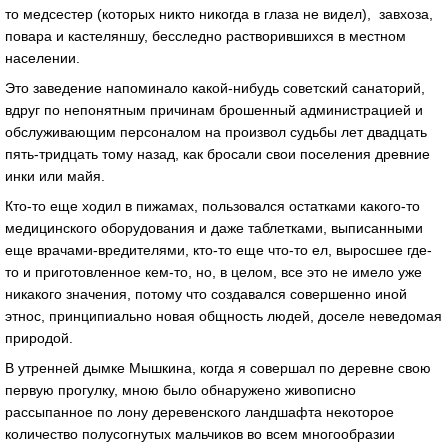
то медсестер (которых никто никогда в глаза не видел), завхоза,
повара и кастеляншу, бесследно растворившихся в местном
населении.
Это заведение напоминало какой-нибудь советский санаторий,
вдруг по непонятным причинам брошенный администрацией и
обслуживающим персоналом на произвол судьбы лет двадцать
пять-тридцать тому назад, как бросали свои поселения древние
инки или майя.
Кто-то еще ходил в пижамах, пользовался остатками какого-то
медицинского оборудования и даже таблетками, выписанными
еще врачами-вредителями, кто-то еще что-то ел, выросшее где-
то и приготовленное кем-то, но, в целом, все это не имело уже
никакого значения, потому что создавался совершенно иной
этнос, принципиально новая общность людей, доселе неведомая
природой.
В утренней дымке Мышкина, когда я совершал по деревне свою
первую прогулку, мною было обнаружено живописно
рассыпанное по лону деревенского ландшафта некоторое
количество полусогнутых мальчиков во всем многообразии