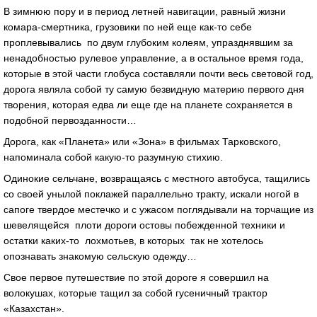
В зимнюю пору и в период летней навигации, равный жизни
комара-смертника, грузовики по ней еще как-то себе
проплевывались по двум глубоким колеям, упразднявшим за
ненадобностью рулевое управление, а в остальное время года,
которые в этой части глобуса составляли почти весь световой год,
дорога являла собой ту самую безвидную материю первого дня
творения, которая едва ли еще где на планете сохраняется в
подобной первозданности…
Дорога, как «Планета» или «Зона» в фильмах Тарковского,
напоминала собой какую-то разумную стихию.
Одинокие сельчане, возвращаясь с местного автобуса, тащились
со своей унылой поклажей параллельно тракту, искали ногой в
сапоге твердое местечко и с ужасом поглядывали на торчащие из
шевелящейся плоти дороги остовы побежденной техники и
остатки каких-то лохмотьев, в которых так не хотелось
опознавать знакомую сельскую одежду…
Свое первое путешествие по этой дороге я совершил на
волокушах, которые тащил за собой гусеничный трактор
«Казахстан».