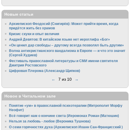
Новые статьи
Архиепископ Феодосий (Снигирёв): Может прийти время, когда
придётся жить без храмов
Кризис скуки и опыт величия
Андрей Девятов: В китайском языке нет иероглифа «Бог»
«Он ценил дар свободы – другому всегда позволял быть другим»
Волна антихристианского вандализма в Европе — и что это значит
(Сергей Худиев)
Фестиваль православной литературы и СМИ имени святителя
Дмитрия Ростовского
Цифровая Плерома (Александр Щипков)
←
7 из 10
→
Новое в Читальном зале
Понятие «ум» в православной психотерапии (Митрополит Морфу
Неофит)
Всё говорит нам о кончине света (Иеромонах Роман (Матюшин)
Нельзя за любовь - любое (Вероника Тушнова)
О семи горячностях духа (Архиепископ Иоанн Сан-Францисский )