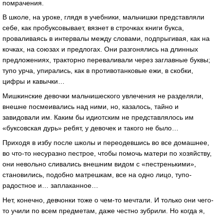
помрачения.
В школе, на уроке, глядя в учебники, мальчишки представляли
себе, как пробуксовывает, вязнет в строчках книги букса,
проваливаясь в интервалы между словами, подпрыгивая, как на
кочках, на союзах и предлогах. Они разгонялись на длинных
предложениях, тракторно переваливали через заглавные буквы;
тупо урча, упирались, как в противотанковые ежи, в скобки,
цифры и кавычки…
Мишкинские девочки мальчишеского увлечения не разделяли,
внешне посмеивались над ними, но, казалось, тайно и
завидовали им. Каким бы идиотским не представлялось им
«буксовская дурь» ребят, у девочек и такого не было…
Приходя в избу после школы и переодевшись во все домашнее,
во что-то несуразно пестрое, чтобы помочь матери по хозяйству,
они невольно сливались внешним видом с «пестренькими»,
становились, подобно матрешкам, все на одно лицо, тупо-
радостное и… заплаканное…
Нет, конечно, девчонки тоже о чем-то мечтали. И только они чего-
то учили по всем предметам, даже честно зубрили. Но когда я,