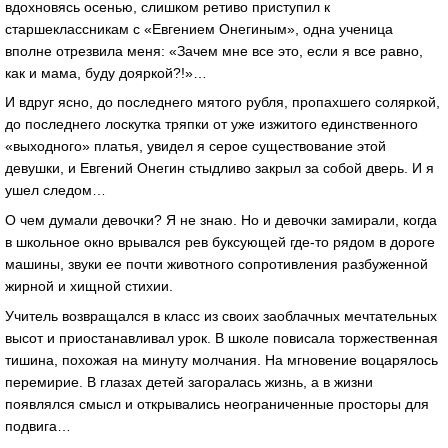
вдохновясь осенью, слишком ретиво приступил к
старшеклассникам с «Евгением Онегиным», одна ученица
вполне отрезвила меня: «Зачем мне все это, если я все равно,
как и мама, буду дояркой?!»…
И вдруг ясно, до последнего мятого рубля, пропахшего соляркой,
до последнего лоскутка тряпки от уже изжитого единственного
«выходного» платья, увидел я серое существование этой
девушки, и Евгений Онегин стыдливо закрыл за собой дверь. И я
ушел следом…
О чем думали девочки? Я не знаю. Но и девочки замирали, когда
в школьное окно врывался рев буксующей где-то рядом в дороге
машины, звуки ее почти животного сопротивления разбуженной
жирной и хищной стихии.
Учитель возвращался в класс из своих заоблачных мечтательных
высот и приостанавливал урок. В школе повисала торжественная
тишина, похожая на минуту молчания. На мгновение воцарялось
перемирие. В глазах детей загоралась жизнь, а в жизни
появлялся смысл и открывались неограниченные просторы для
подвига…