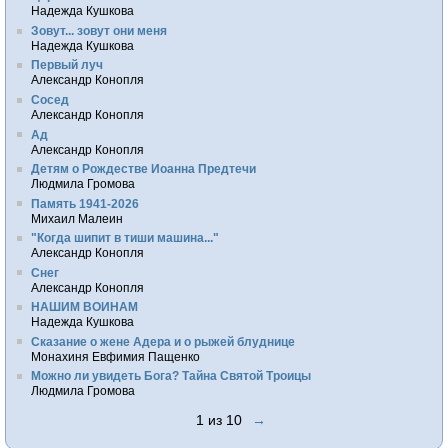
Надежда Кушкова
Зовут... зовут они меня
Надежда Кушкова
Первый луч
Александр Конопля
Сосед
Александр Конопля
Ад
Александр Конопля
Детям о Рождестве Иоанна Предтечи
Людмила Громова
Память 1941-2026
Михаил Малеин
"Когда шипит в тиши машина..."
Александр Конопля
Снег
Александр Конопля
НАШИМ ВОИНАМ
Надежда Кушкова
Сказание о жене Адера и о рыжей блуднице
Монахиня Евфимия Пащенко
Можно ли увидеть Бога? Тайна Святой Троицы
Людмила Громова
1 из 10
→