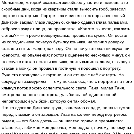
Мельников, который оказывал живейшее участие и помощь в те
скорбные дни, когда из квартиры стали выносить гроб, завесил
портрет скатертью. Портрет так и висел с тех пор завешенный.
Дмитрий закрыл глаза ладонью, сильно сдавил глаза пальцами,
отбросив руку от лица, он прошептал: «Как это вынести, как жить
с этим?» — и резко повернувшись, прошёл на кухню. Он достал
из холодильника початую бутылку коньяка, наполнил доверху
стакан и выпил жадно, как воду. Он не почувствовал ни вкуса, ни
крепости, ни опьянения; постояв оцепенело несколько минут, он
плеснул в стакан остатки коньяка, опять выпил залпом; швырнув
стакан в мойку, он прошел в гостиную и подошел к портрету.
Рука его потянулась к картине, и он стянул с неё скатерть. На
секунду он зажмурился — ему показалось, что с портрета на него
хлынул поток яркого ослепительного света: Таня, милая Таня,
смотрела на него с портрета, улыбаясь той единственной,
неповторимой улыбкой, которую он так обожал.
Что-то сдавило Дмитрию грудь, защемило сердце, поплыл туман
перед глазами и он зарыдал. Упав на колени перед портретом,
рыдая, — его била дрожь — он шептал горячо и прерывисто:
«Танечка, любимая моя девочка, моя родная, почему, почему ты
ушла! Как мне жить без тебя, единственная моя любовь? Никогда