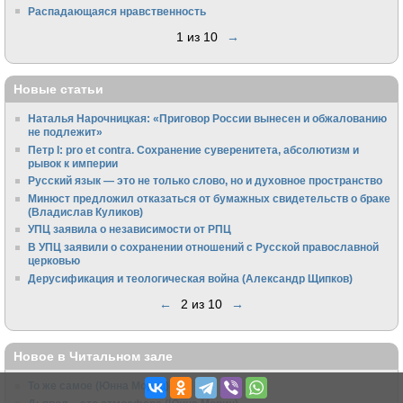
Распадающаяся нравственность
1 из 10
→
Новые статьи
Наталья Нарочницкая: «Приговор России вынесен и обжалованию
не подлежит»
Петр I: pro et contra. Сохранение суверенитета, абсолютизм и
рывок к империи
Русский язык — это не только слово, но и духовное пространство
Минюст предложил отказаться от бумажных свидетельств о браке
(Владислав Куликов)
УПЦ заявила о независимости от РПЦ
В УПЦ заявили о сохранении отношений с Русской православной
церковью
Дерусификация и теологическая война (Александр Щипков)
←
2 из 10
→
Новое в Читальном зале
То же самое (Юнна Мориц)