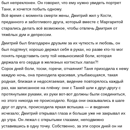
был непреклонен. Он говорил, что ему нужно увидеть портрет
Тани, и хочется побыть одному.
Всё время с момента смерти жены, Дмитрий жил у Кости,
преданного и заботливого друга, который вместе с Маргаритой
старались делать всё возможное, чтобы отвлечь Дмитрия от
тяжёлых дум и депрессии.
Дмитрий был благодарен друзьям за их чуткость и любовь, он
был подтянут, хорошо держал себя в руках, но разве кто-то мог
понять представить силу той невыносимой боли, которая
держала его сердце в железных когтистых лапах?!
Сорок дней боли, тоски, горечи, отчаяния! Таня приходила к нему
каждую ночь, она приходила красивая, улыбающаяся, такая
родная, близкая и недосягаемая, видение повторялось каждый
раз, как записанное на плёнку: они с Таней шли к друг-другу с
протянутыми руками, их руки вот-вот должны были соединиться,
но этого никогда не происходило. Когда они оказывались в шаге
друг от друга, происходила яркая вспышка — и видение
исчезало; Дмитрий открывал глаза и больше уже не закрывал их
до утра. Он лежал с открытыми глазами, неподвижно
уставившись в одну точку. Собственно, за эти сорок дней он ни