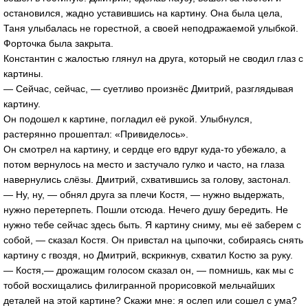
остановился, жадно уставившись на картину. Она была цела,
Таня улыбалась не горестной, а своей неподражаемой улыбкой.
Форточка была закрыта.
Константин с жалостью глянул на друга, который не сводил глаз с
картины.
— Сейчас, сейчас, — суетливо произнёс Дмитрий, разглядывая
картину.
Он подошел к картине, погладил её рукой. Улыбнулся,
растерянно прошептал: «Привиделось».
Он смотрел на картину, и сердце его вдруг куда-то убежало, а
потом вернулось на место и застучало гулко и часто, на глаза
навернулись слёзы. Дмитрий, схватившись за голову, застонал.
— Ну, ну, — обнял друга за плечи Костя, — нужно выдержать,
нужно перетерпеть. Пошли отсюда. Нечего душу бередить. Не
нужно тебе сейчас здесь быть. Я картину сниму, мы её заберем с
собой, — сказал Костя. Он привстал на цыпочки, собираясь снять
картину с гвоздя, но Дмитрий, вскрикнув, схватил Костю за руку.
— Костя,— дрожащим голосом сказал он, — помнишь, как мы с
тобой восхищались филигранной прорисовкой мельчайших
деталей на этой картине? Скажи мне: я ослеп или сошел с ума?