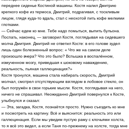
переднее сиденье Костиной машины. Костя налил Дмитрию
крепкого кофе из термоса, Дмитрий, подрагивая, с тоскливым
лицом, глядя куда-то вдаль, стал с неохотой пить кофе мелкими
глотками.
— Сейчас едем ко мне. Тебе надо помыться, выпить бульона.
Поспать, наконец, — заговорил Костя, поглядывая на сидевшего
молча Дмитрия. Дмитрий не ответил Косте: в его голове зудел
лишь один болезненный вопрос: « Что же на самом деле
произошло вчера? Что это было? Вспышка в воспалённом,
измученном мозгу, приведшая к шоковому наваждению,
реальность, пьяная галлюцинация?»
Костя тронулся, машина стала набирать скорость, Дмитрий
молчал, смотрел отсутствующим взглядом в лобовое стекло, он
был погружён в свои горькие мысли. Костя, поглядывая на него,
ничего не спрашивал. Неожиданно Дмитрий повернулся к Косте,
улыбнулся и сказал:
— Эта, загадка, Костя, познаётся просто. Нужно съездить ко мне
и посмотреть на картину. Всё и выяснится: реальность это или
галлюцинация. Если мы увидим пустую раму с клочьями холста,
то я всё это видел, а если Таня по-прежнему на холсте, тогда мне