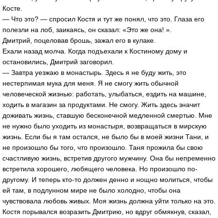
Косте.
— Что это? — спросил Костя и тут же понял, что это. Глаза его
полезли на лоб, заикаясь, он сказал: «Это же она! ».
Дмитрий, поцеловав брошь, зажал его в кулаке.
Ехали назад молча. Когда подъехали к Костиному дому и
остановились, Дмитрий заговорил.
— Завтра уезжаю в монастырь. Здесь я не буду жить, это
нестерпимая мука для меня. Я не смогу жить обычной
человеческой жизнью: работать, улыбаться, ездить на машине,
ходить в магазин за продуктами. Не смогу. Жить здесь значит
доживать жизнь, ставшую бесконечной медленной смертью. Мне
не нужно было уходить из монастыря, возвращаться в мирскую
жизнь. Если бы я там остался, не было бы в моей жизни Тани, и
не произошло бы того, что произошло. Таня прожила бы свою
счастливую жизнь, встретив другого мужчину. Она бы непременно
встретила хорошего, любящего человека. Но произошло по-
другому. И теперь кто-то должен денно и нощно молиться, чтобы
ей там, в подлунном мире не было холодно, чтобы она
чувствовала любовь живых. Моя жизнь должна уйти только на это.
Костя порывался возразить Дмитрию, но вдруг обмякнув, сказал,