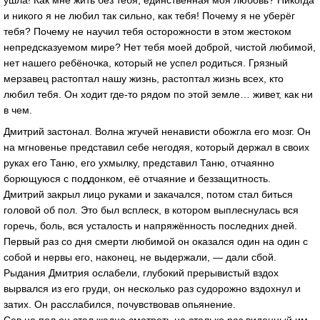
и никого я не любил так сильно, как тебя! Почему я не уберёг
тебя? Почему не научил тебя осторожности в этом жестоком
непредсказуемом мире? Нет тебя моей доброй, чистой любимой,
нет нашего ребёночка, который не успел родиться. Грязный
мерзавец растоптал нашу жизнь, растоптал жизнь всех, кто
любил тебя. Он ходит где-то рядом по этой земле… живет, как ни
в чем.
Дмитрий застонал. Волна жгучей ненависти обожгла его мозг. Он
на мгновенье представил себе негодяя, который держал в своих
руках его Таню, его ухмылку, представил Таню, отчаянно
борющуюся с поддонком, её отчаяние и беззащитность.
Дмитрий закрыл лицо руками и закачался, потом стал биться
головой об пол. Это был всплеск, в котором выплеснулась вся
горечь, боль, вся усталость и напряжённость последних дней.
Первый раз со дня смерти любимой он оказался один на один с
собой и нервы его, наконец, не выдержали, — дали сбой.
Рыдания Дмитрия ослабели, глубокий прерывистый вздох
вырвался из его груди, он несколько раз судорожно вздохнул и
затих. Он расслабился, почувствовав опьянение.
Сев на пол он стал жадно смотреть на столько раз виденный им