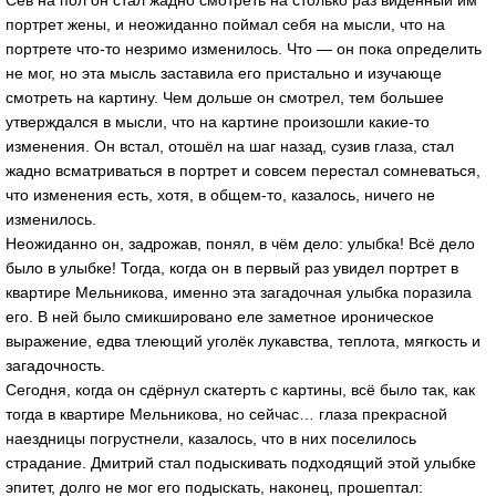
портрет жены, и неожиданно поймал себя на мысли, что на
портрете что-то незримо изменилось. Что — он пока определить
не мог, но эта мысль заставила его пристально и изучающе
смотреть на картину. Чем дольше он смотрел, тем большее
утверждался в мысли, что на картине произошли какие-то
изменения. Он встал, отошёл на шаг назад, сузив глаза, стал
жадно всматриваться в портрет и совсем перестал сомневаться,
что изменения есть, хотя, в общем-то, казалось, ничего не
изменилось.
Неожиданно он, задрожав, понял, в чём дело: улыбка! Всё дело
было в улыбке! Тогда, когда он в первый раз увидел портрет в
квартире Мельникова, именно эта загадочная улыбка поразила
его. В ней было смикшировано еле заметное ироническое
выражение, едва тлеющий уголёк лукавства, теплота, мягкость и
загадочность.
Сегодня, когда он сдёрнул скатерть с картины, всё было так, как
тогда в квартире Мельникова, но сейчас… глаза прекрасной
наездницы погрустнели, казалось, что в них поселилось
страдание. Дмитрий стал подыскивать подходящий этой улыбке
эпитет, долго не мог его подыскать, наконец, прошептал: