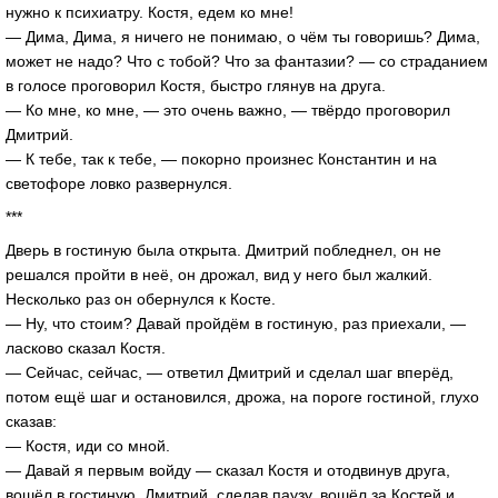
нужно к психиатру. Костя, едем ко мне!
— Дима, Дима, я ничего не понимаю, о чём ты говоришь? Дима,
может не надо? Что с тобой? Что за фантазии? — со страданием
в голосе проговорил Костя, быстро глянув на друга.
— Ко мне, ко мне, — это очень важно, — твёрдо проговорил
Дмитрий.
— К тебе, так к тебе, — покорно произнес Константин и на
светофоре ловко развернулся.
***
Дверь в гостиную была открыта. Дмитрий побледнел, он не
решался пройти в неё, он дрожал, вид у него был жалкий.
Несколько раз он обернулся к Косте.
— Ну, что стоим? Давай пройдём в гостиную, раз приехали, —
ласково сказал Костя.
— Сейчас, сейчас, — ответил Дмитрий и сделал шаг вперёд,
потом ещё шаг и остановился, дрожа, на пороге гостиной, глухо
сказав:
— Костя, иди со мной.
— Давай я первым войду — сказал Костя и отодвинув друга,
вошёл в гостиную. Дмитрий, сделав паузу, вошёл за Костей и