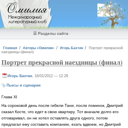
Перейти к основному содержанию
Омилия
Международный
литературный клуб
☰ Разделы сайта
Вы здесь
Главная
Авторы «Омилии»
Игорь Бахтин
Портрет прекрасной
наездницы (финал)
Портрет прекрасной наездницы (финал)
Игорь Бахтин
, 16/01/2012 — 12:29
Пьесы и сценарии
Глава XI
На сороковой день после гибели Тани, после поминок, Дмитрий
сказал Косте, что едет в свою квартиру. Тот вначале долго его
отговаривал, он не хотел оставлять друга одного, потом
предлагал ему составить компанию, ехать вдвоем, но Дмитрий