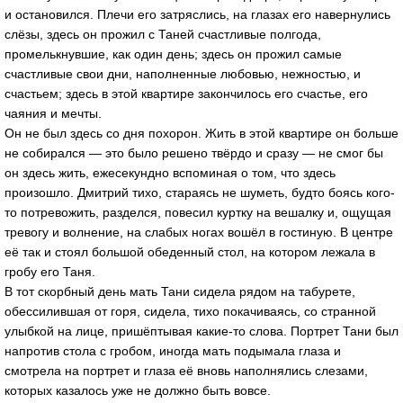
и остановился. Плечи его затряслись, на глазах его навернулись
слёзы, здесь он прожил с Таней счастливые полгода,
промелькнувшие, как один день; здесь он прожил самые
счастливые свои дни, наполненные любовью, нежностью, и
счастьем; здесь в этой квартире закончилось его счастье, его
чаяния и мечты.
Он не был здесь со дня похорон. Жить в этой квартире он больше
не собирался — это было решено твёрдо и сразу — не смог бы
он здесь жить, ежесекундно вспоминая о том, что здесь
произошло. Дмитрий тихо, стараясь не шуметь, будто боясь кого-
то потревожить, разделся, повесил куртку на вешалку и, ощущая
тревогу и волнение, на слабых ногах вошёл в гостиную. В центре
её так и стоял большой обеденный стол, на котором лежала в
гробу его Таня.
В тот скорбный день мать Тани сидела рядом на табурете,
обессилившая от горя, сидела, тихо покачиваясь, со странной
улыбкой на лице, пришёптывая какие-то слова. Портрет Тани был
напротив стола с гробом, иногда мать подымала глаза и
смотрела на портрет и глаза её вновь наполнялись слезами,
которых казалось уже не должно быть вовсе.