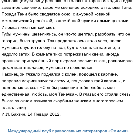
улыбающемуся лицу ребёнка, от головы которого исходила едва
заметное свечение, такое же свечение исходило от головы Тани.
Позади Тани было сводчатое окно, с ажурной кованой
металлической решёткой, заплетённой яркими алыми цветами.
Из окна лился мягкий свет.
Губы мужчины шевелились, он что-то шептал, разобрать, что он
говорил, было трудно. Так продолжалось около часа, после
мужчина опустил голову на пол, будто кланялся картине, и
надолго затих. В комнате тихо потрескивали свечи, иногда
проникал приглушённый портьерами посвист вьюги, равномерно
цокал маятник часов, мужчина не шевелился.
Наконец он тяжело поднялся с колен, подошёл к картине,
поправил искривившуюся свечу и, поцеловав край картины, с
нежностью сказал: «С днём рождения тебя, любовь моя
единственная, любовь, моя Танечка». В глазах его стояли слёзы.
Вьюга за окном взвывала скорбным женским многоголосьем
плакальщиц.
И.И. Бахтин. 14 Января 2012.
Международный клуб православных литераторов «Омилия»