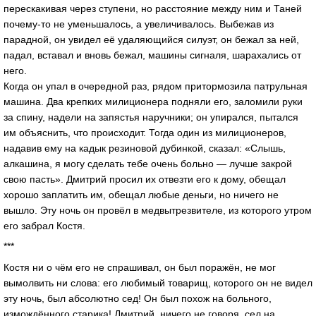
перескакивая через ступени, но расстояние между ним и Таней
почему-то не уменьшалось, а увеличивалось. Выбежав из
парадной, он увидел её удаляющийся силуэт, он бежал за ней,
падал, вставал и вновь бежал, машины сигналя, шарахались от
него.
Когда он упал в очередной раз, рядом притормозила патрульная
машина. Два крепких милиционера подняли его, заломили руки
за спину, надели на запястья наручники; он упирался, пытался
им объяснить, что происходит. Тогда один из милиционеров,
надавив ему на кадык резиновой дубинкой, сказал: «Слышь,
алкашина, я могу сделать тебе очень больно — лучше закрой
свою пасть». Дмитрий просил их отвезти его к дому, обещал
хорошо заплатить им, обещал любые деньги, но ничего не
вышло. Эту ночь он провёл в медвытрезвителе, из которого утром
его забрал Костя.
***
Костя ни о чём его не спрашивал, он был поражён, не мог
вымолвить ни слова: его любимый товарищ, которого он не видел
эту ночь, был абсолютно сед! Он был похож на больного,
измождённого старика! Дмитрий, ничего не говоря, сел на