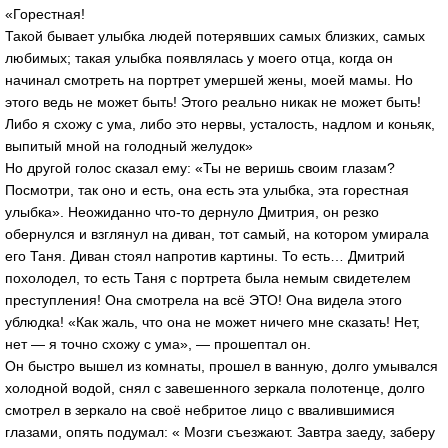
«Горестная!
Такой бывает улыбка людей потерявших самых близких, самых
любимых; такая улыбка появлялась у моего отца, когда он
начинал смотреть на портрет умершей жены, моей мамы. Но
этого ведь не может быть! Этого реально никак не может быть!
Либо я схожу с ума, либо это нервы, усталость, надлом и коньяк,
выпитый мной на голодный желудок»
Но другой голос сказал ему: «Ты не веришь своим глазам?
Посмотри, так оно и есть, она есть эта улыбка, эта горестная
улыбка». Неожиданно что-то дернуло Дмитрия, он резко
обернулся и взглянул на диван, тот самый, на котором умирала
его Таня. Диван стоял напротив картины. То есть… Дмитрий
похолодел, то есть Таня с портрета была немым свидетелем
преступления! Она смотрела на всё ЭТО! Она видела этого
ублюдка! «Как жаль, что она не может ничего мне сказать! Нет,
нет — я точно схожу с ума», — прошептал он.
Он быстро вышел из комнаты, прошел в ванную, долго умывался
холодной водой, снял с завешенного зеркала полотенце, долго
смотрел в зеркало на своё небритое лицо с ввалившимися
глазами, опять подумал: « Мозги съезжают. Завтра заеду, заберу