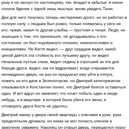
разу и не заснул по настоящему, так, впадал в забытье, в некое
сонное бдение с одной лишь мыслью: вновь увидеть Таню.
Дни для него тянулись теперь нестерпимо долго, но он работал в
полную силу, с людьми был ровен, только появилась у него не
его, чужая, какая-то другая улыбка — грустная и тихая. Люди, не
знающие о том, что произошло, не догадывались о его
состоянии, он был подчёркнуто спокоен, немногословен и
инициативен. Но Костя видел, — друг сердцем видел, какой
ценой даётся эта стойкость его лучшему другу, он видел
печальные пустые глаза, видел седину в отросшей за эти дни
бороде друга, видел, как он вздрагивает, когда открывается
неожиданно дверь; не раз он предлагал ему уйти в отпуск,
пожить на его даче в Зеленогорске, но Дмитрий категорически
отказывался и Константин понял, что Дмитрий боится оставаться
один. И вот вдруг он заявляет, что хочет побыть один и нигде
нибудь, а в квартире, в которой была убита его жена, и
отговорить друга Косте не удалось.
Дмитрий замер у двери своей квартиры с ключами в руке, рука
предательски дрожала; он никак не мог попасть ключом в
замочную скважину. Наконец он открыл дверь, перешагнул порог