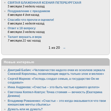
СВЯТАЯ БЛАЖЕННАЯ КСЕНИЯ ПЕТЕРБУРГСКАЯ
5 месяцев 3 недели
назад
Поздравление с праздником
6 месяцев 4 дня
назад
Спасибо что прочли и оценили!
6 месяцев 1 неделя
назад
Ответ к 18 вопросу
6 месяцев 3 недели
назад
Талант внушать и вера
7 месяцев 21 час
назад
1 из 20
→
Новые интервью
Дмитрий Бабич: «Человечество надело очки из осколков зеркала
Снежной Королевы, позволяющие видеть только злое и мелкое»
Сергей Марнов: «Господь создал семью, а государство Он не
создавал»
Инна Андреева: «Счастье – это быть частью единого целого»
Светлана Коппел-Ковтун: Точка стояния — вечность (Екатерина
Демина)
Владимир Романенко: «Счастье – это когда оказывается что твои
юношеские мечты сбылись»
Думать или не думать?