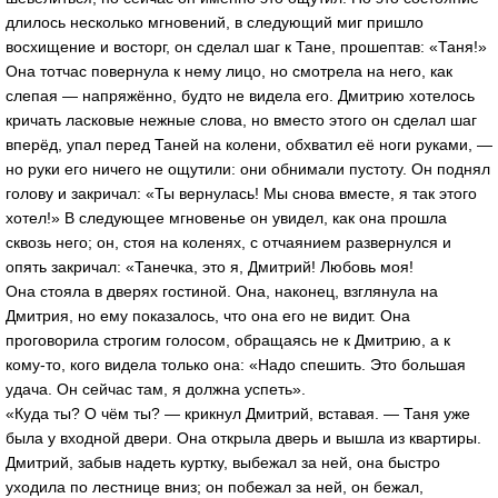
длилось несколько мгновений, в следующий миг пришло
восхищение и восторг, он сделал шаг к Тане, прошептав: «Таня!»
Она тотчас повернула к нему лицо, но смотрела на него, как
слепая — напряжённо, будто не видела его. Дмитрию хотелось
кричать ласковые нежные слова, но вместо этого он сделал шаг
вперёд, упал перед Таней на колени, обхватил её ноги руками, —
но руки его ничего не ощутили: они обнимали пустоту. Он поднял
голову и закричал: «Ты вернулась! Мы снова вместе, я так этого
хотел!» В следующее мгновенье он увидел, как она прошла
сквозь него; он, стоя на коленях, с отчаянием развернулся и
опять закричал: «Танечка, это я, Дмитрий! Любовь моя!
Она стояла в дверях гостиной. Она, наконец, взглянула на
Дмитрия, но ему показалось, что она его не видит. Она
проговорила строгим голосом, обращаясь не к Дмитрию, а к
кому-то, кого видела только она: «Надо спешить. Это большая
удача. Он сейчас там, я должна успеть».
«Куда ты? О чём ты? — крикнул Дмитрий, вставая. — Таня уже
была у входной двери. Она открыла дверь и вышла из квартиры.
Дмитрий, забыв надеть куртку, выбежал за ней, она быстро
уходила по лестнице вниз; он побежал за ней, он бежал,