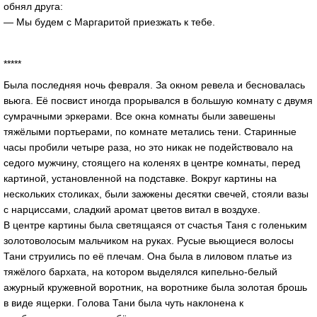
обнял друга:
— Мы будем с Маргаритой приезжать к тебе.
*****
Была последняя ночь февраля. За окном ревела и бесновалась
вьюга. Её посвист иногда прорывался в большую комнату с двумя
сумрачными эркерами. Все окна комнаты были завешены
тяжёлыми портьерами, по комнате метались тени. Старинные
часы пробили четыре раза, но это никак не подействовало на
седого мужчину, стоящего на коленях в центре комнаты, перед
картиной, установленной на подставке. Вокруг картины на
нескольких столиках, были зажжены десятки свечей, стояли вазы
с нарциссами, сладкий аромат цветов витал в воздухе.
В центре картины была светящаяся от счастья Таня с голеньким
золотоволосым мальчиком на руках. Русые вьющиеся волосы
Тани струились по её плечам. Она была в лиловом платье из
тяжёлого бархата, на котором выделялся кипельно-белый
ажурный кружевной воротник, на воротнике была золотая брошь
в виде ящерки. Голова Тани была чуть наклонена к