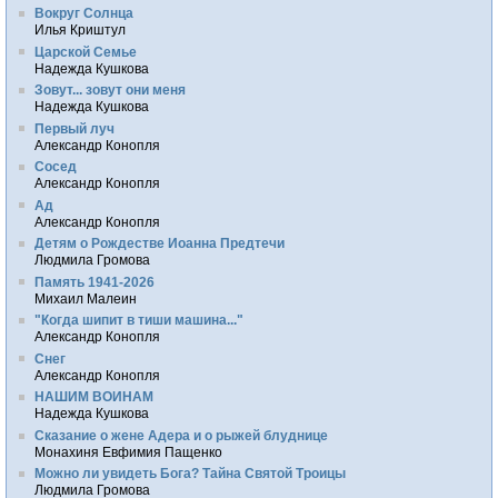
Вокруг Солнца
Илья Криштул
Царской Семье
Надежда Кушкова
Зовут... зовут они меня
Надежда Кушкова
Первый луч
Александр Конопля
Сосед
Александр Конопля
Ад
Александр Конопля
Детям о Рождестве Иоанна Предтечи
Людмила Громова
Память 1941-2026
Михаил Малеин
"Когда шипит в тиши машина..."
Александр Конопля
Снег
Александр Конопля
НАШИМ ВОИНАМ
Надежда Кушкова
Сказание о жене Адера и о рыжей блуднице
Монахиня Евфимия Пащенко
Можно ли увидеть Бога? Тайна Святой Троицы
Людмила Громова