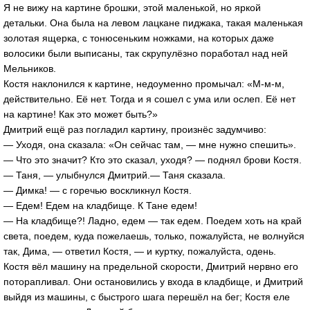
Я не вижу на картине брошки, этой маленькой, но яркой
детальки. Она была на левом лацкане пиджака, такая маленькая
золотая ящерка, с тонюсеньким ножками, на которых даже
волосики были выписаны, так скрупулёзно поработал над ней
Мельников.
Костя наклонился к картине, недоуменно промычал: «М-м-м,
действительно. Её нет. Тогда и я сошел с ума или ослеп. Её нет
на картине! Как это может быть?»
Дмитрий ещё раз погладил картину, произнёс задумчиво:
— Уходя, она сказала: «Он сейчас там, — мне нужно спешить».
— Что это значит? Кто это сказал, уходя? — поднял брови Костя.
— Таня, — улыбнулся Дмитрий.— Таня сказала.
— Димка! — с горечью воскликнул Костя.
— Едем! Едем на кладбище. К Тане едем!
— На кладбище?! Ладно, едем — так едем. Поедем хоть на край
света, поедем, куда пожелаешь, только, пожалуйста, не волнуйся
так, Дима, — ответил Костя, — и куртку, пожалуйста, одень.
Костя вёл машину на предельной скорости, Дмитрий нервно его
поторапливал. Они остановились у входа в кладбище, и Дмитрий
выйдя из машины, с быстрого шага перешёл на бег; Костя еле