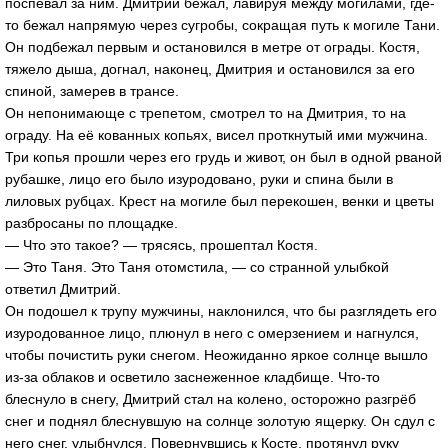
поспевал за ним. Дмитрий бежал, лавируя между могилами, где-
то бежал напрямую через сугробы, сокращая путь к могиле Тани.
Он подбежал первым и остановился в метре от ограды. Костя,
тяжело дыша, догнал, наконец, Дмитрия и остановился за его
спиной, замерев в трансе.
Он непонимающе с трепетом, смотрел то на Дмитрия, то на
ограду. На её кованных копьях, висел проткнутый ими мужчина.
Три копья прошли через его грудь и живот, он был в одной рваной
рубашке, лицо его было изуродовано, руки и спина были в
лиловых рубцах. Крест на могиле был перекошен, венки и цветы
разбросаны по площадке.
— Что это такое? — трясясь, прошептал Костя.
— Это Таня. Это Таня отомстила, — со странной улыбкой
ответил Дмитрий.
Он подошел к трупу мужчины, наклонился, что бы разглядеть его
изуродованное лицо, плюнул в него с омерзением и нагнулся,
чтобы почистить руки снегом. Неожиданно яркое солнце вышло
из-за облаков и осветило заснеженное кладбище. Что-то
блеснуло в снегу, Дмитрий стал на колено, осторожно разгрёб
снег и поднял блеснувшую на солнце золотую ящерку. Он сдул с
него снег, улыбнулся. Повернувшись к Косте, протянул руку