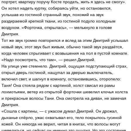
портрет, квартиру поручу Косте продать, жить я здесь не смогу».
Он хотел надеть куртку, собираясь уйти, но остановился,
услышав из гостиной странный звук, похожий на звук
раздираемой крепкой ткани, из гостиной подуло холодным
воздухом. «Форточка, открылась», — мелькнуло в голове
Дмитрия.
Тот же звук громко повторился и вслед за этим Дмитрий услышал
новый звук, этот звук был живым, обычно такой звук раздаётся,
когда человек спрыгивает с возвышения на пол в пустой комнате.
«Надо посмотреть, что там», — решил Дмитрий.
На улице уже стемнело. Дмитрий, ощущая подступающий страх,
открыл дверь гостиной, нащупал за дверью выключатель,
включил свет, и шагнул в комнату, остановившись, оторопело:
Таня! Она стояла рядом с картиной, холст свисал из рамы
лохмотьями, ветер из открытой форточки шевелил клочья холста
и прекрасные волосы Тани. Она смотрела на диван, не замечая
Дмитрия.
«Сошла с картины, — с ужасом думал Дмитрий. Он дрожал,
дыханье спёрло, ужас охватывал его, тело покрылось гусиной
кожей. Он никогда не верил, читая в книгах, что волосы могут
шевелиться, но сейчас он именно это ощутил. Но это состояние