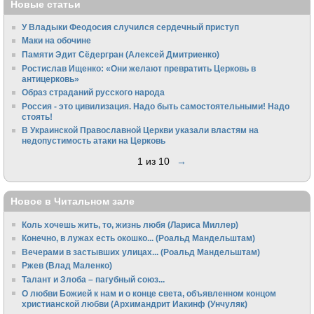
Новые статьи
У Владыки Феодосия случился сердечный приступ
Маки на обочине
Памяти Эдит Сёдергран (Алексей Дмитриенко)
Ростислав Ищенко: «Они желают превратить Церковь в
антицерковь»
Образ страданий русского народа
Россия - это цивилизация. Надо быть самостоятельными! Надо
стоять!
В Украинской Православной Церкви указали властям на
недопустимость атаки на Церковь
1 из 10
→
Новое в Читальном зале
Коль хочешь жить, то, жизнь любя (Лариса Миллер)
Конечно, в лужах есть окошко... (Роальд Мандельштам)
Вечерами в застывших улицах... (Роальд Мандельштам)
Ржев (Влад Маленко)
Талант и Злоба – пагубный союз...
О любви Божией к нам и о конце света, объявленном концом
христианской любви (Архимандрит Иакинф (Унчуляк)