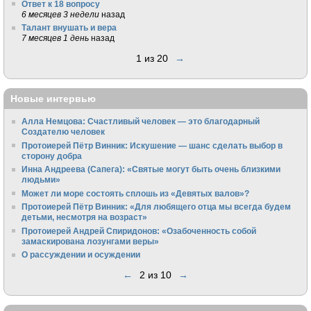
Ответ к 18 вопросу
6 месяцев 3 недели
назад
Талант внушать и вера
7 месяцев 1 день
назад
1 из 20
→
Новые интервью
Алла Немцова: Счастливый человек — это благодарный
Создателю человек
Протоиерей Пётр Винник: Искушение — шанс сделать выбор в
сторону добра
Инна Андреева (Сапега): «Святые могут быть очень близкими
людьми»
Может ли море состоять сплошь из «Девятых валов»?
Протоиерей Пётр Винник: «Для любящего отца мы всегда будем
детьми, несмотря на возраст»
Протоиерей Андрей Спиридонов: «Озабоченность собой
замаскирована лозунгами веры»
О рассуждении и осуждении
←
2 из 10
→