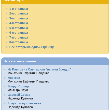
Все авторы
1-я страница
2-я страница
3-я страница
4-я страница
5-я страница
6-я страница
7-я страница
8-я страница
Все авторы на одной странице
Новые материалы
Из Павлов - в Савлы, или "не зная броду..."
Монахиня Евфимия Пащенко
Мастера
Монахиня Евфимия Пащенко
Вокруг Солнца
Илья Криштул
Царской Семье
Надежда Кушкова
Зовут... зовут они меня
Надежда Кушкова