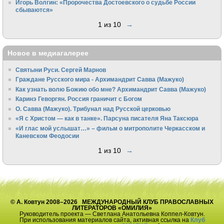
Игорь Волгин: «Пророчества Достоевского о судьбе России
сбываются»
1 из 10
→
Новое в медиагалерее
Святыни Руси. Сергей Марнов
Граждане Русского мира - Архимандрит Савва (Мажуко)
Как узнать волю Божию обо мне? Архимандрит Савва (Мажуко)
Каринэ Геворгян. Россия граничит с Богом
О. Савва (Мажуко). Трибунал над Русской церковью
«Я с Христом — как в танке». Парсуна писателя Яна Таксюра
«И глас мой услышат…» – фильм о митрополите Черкасском и
Каневском Феодосии
1 из 10
→
© А. Ковтун 2008–2026 МЕЖДУНАРОДНЫЙ КЛУБ ПРАВОСЛАВНЫХ
ЛИТЕРАТОРОВ «ОМИЛИЯ»
Руководитель проекта — Светлана Анатольевна Коппел-Ковтун.
При использования материалов сайта, активная ссылка на
Клуб