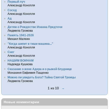
Первый луч
Александр Конопля
Сосед
Александр Конопля
Ад
Александр Конопля
Детям о Рождестве Иоанна Предтечи
Людмила Громова
Память 1941-2026
Михаил Малеин
"Когда шипит в тиши машина..."
Александр Конопля
Снег
Александр Конопля
НАШИМ ВОИНАМ
Надежда Кушкова
Сказание о жене Адера и о рыжей блуднице
Монахиня Евфимия Пащенко
Можно ли увидеть Бога? Тайна Святой Троицы
Людмила Громова
1 из 10
→
Новые комментарии