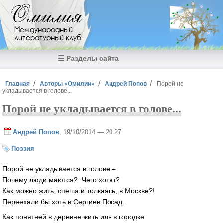
Перейти к основному содержанию
Омилия
Международный
литературный клуб
☰ Разделы сайта
Вы здесь
Главная
Авторы «Омилии»
Андрей Попов
Порой не
укладывается в голове...
Порой не укладывается в голове...
Андрей Попов
, 19/10/2014 — 20:27
Поэзия
Порой не укладывается в голове –
Почему люди маются? Чего хотят?
Как можно жить, спеша и толкаясь, в Москве?!
Переехали бы хоть в Сергиев Посад.
Как понятней в деревне жить иль в городке: