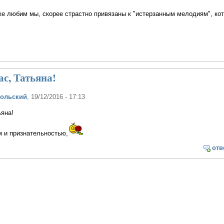
же любим мы, скорее страстно привязаны к "истерзанным мелодиям", ко
с, Татьяна!
польский
, 19/12/2016 - 17:13
яна!
м и признательностью,
отв