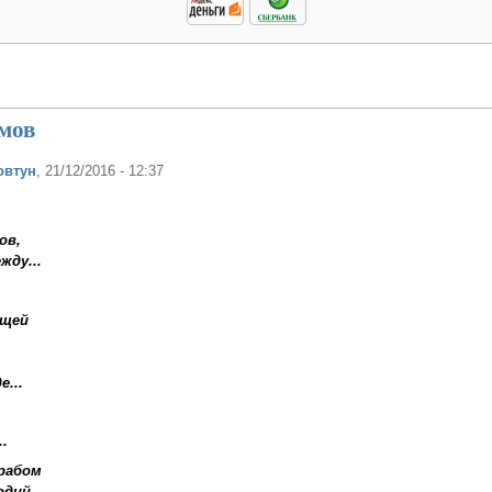
мов
овтун
, 21/12/2016 - 12:37
ов,
ду...
ещей
е...
.
рабом
одий.