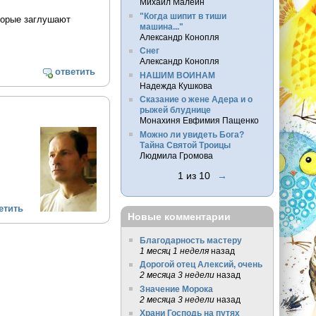
Михаил Малеин
"Когда шипит в тиши
торые заглушают
машина..."
Александр Конопля
Снег
Александр Конопля
ответить
НАШИМ ВОИНАМ
Надежда Кушкова
Сказание о жене Адера и о
рыжей блуднице
Монахиня Евфимия Пащенко
Можно ли увидеть Бога?
Тайна Святой Троицы
Людмила Громова
1 из 10
→
етить
Новые комментарии
Благодарность мастеру
1 месяц 1 неделя
назад
Дорогой отец Алексий, очень
2 месяца 3 недели
назад
Значение Морока
2 месяца 3 недели
назад
Храни Господь на путях