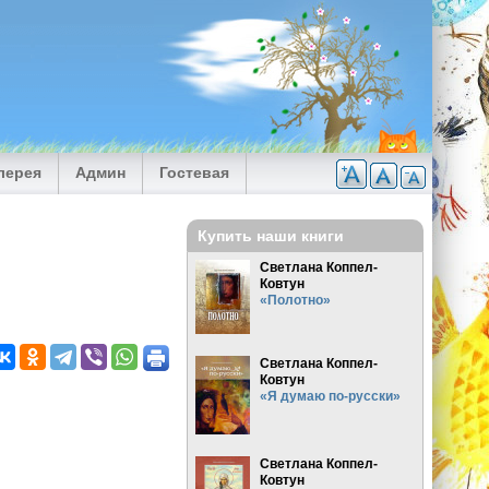
лерея
Админ
Гостевая
Купить наши книги
Светлана Коппел-
Ковтун
«Полотно»
Светлана Коппел-
Ковтун
«Я думаю по-русски»
Светлана Коппел-
Ковтун