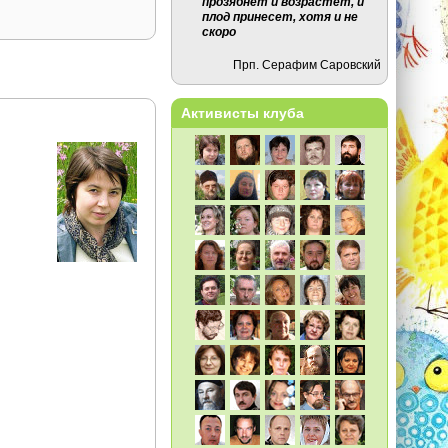
прозябнет и возрастет, и
плод принесет, хотя и не
скоро
Прп. Серафим Саровский
Активисты клуба