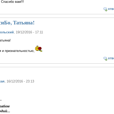
 Спасибо вам!!!
отв
иБо, Татьяна!
польский
, 19/12/2016 - 17:11
атьяна!
м и признательностью,
отв
кая
, 16/12/2016 - 23:13
.
рабом
дий...