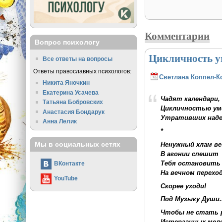
Комментарии
Вопрос психологу
Цикличность у
Все ответы на вопросы
Ответы православных психологов:
Светлана Коппел-К
Никита Яночкин
Екатерина Усачева
Чадят календари,
Татьяна Бобровских
Цикличностью ум
Анастасия Бондарук
Утративших надеж
Анна Лелик
*
Мы в социальных сетях
Ненужный хлам в
В агонии спешит
Тебя остановить
ВКонтакте
На вечном переход
YouTube
Скорее уходи!
Под Музыку Души..
Чтобы не стать 
Истерзанных мел