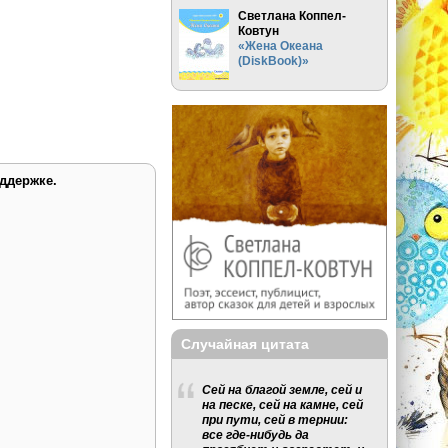
Светлана Коппел-
Ковтун
«Жена Океана
(DiskBook)»
ддержке.
Случайная цитата
Сей на благой земле, сей и
на песке, сей на камне, сей
при пути, сей в тернии:
все где-нибудь да