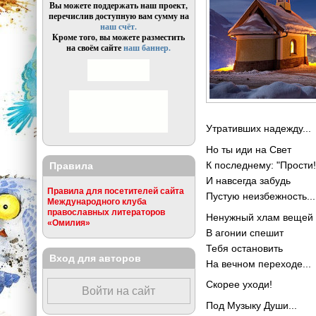
Вы можете поддержать наш проект,
перечислив доступную вам сумму на
наш счёт.
Кроме того, вы можете разместить
на своём сайте
наш баннер.
Утративших надежду...
Но ты иди на Свет
К последнему: "Прости!
Правила
И навсегда забудь
Правила для посетителей сайта
Пустую неизбежность...
Международного клуба
православных литераторов
Ненужный хлам вещей
«Омилия»
В агонии спешит
Тебя остановить
Вход для авторов
На вечном переходе...
Скорее уходи!
Войти на сайт
Под Музыку Души...