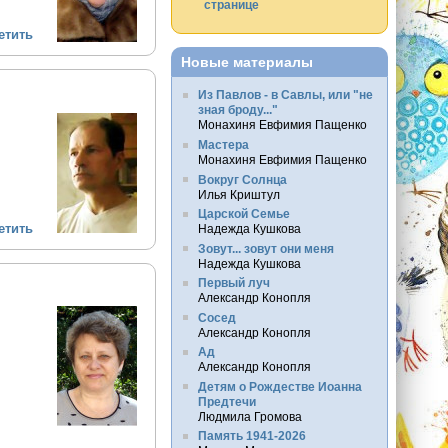
странице
етить
Новые материалы
Из Павлов - в Савлы, или "не
зная броду..."
Монахиня Евфимия Пащенко
Мастера
Монахиня Евфимия Пащенко
Вокруг Солнца
Илья Криштул
Царской Семье
етить
Надежда Кушкова
Зовут... зовут они меня
Надежда Кушкова
Первый луч
Александр Конопля
Сосед
Александр Конопля
Ад
Александр Конопля
Детям о Рождестве Иоанна
Предтечи
Людмила Громова
Память 1941-2026