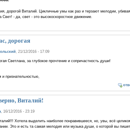
я, дорогой Виталий. Цикличные умы как раз и терзают мелодии, убивая
 Свет! - да, свет - это высокоскоростное движение.
с, дорогая
польский
, 21/12/2016 - 17:09
гая Светлана, за глубокое прочтение и сопричастность души!
м и признательностью,
отв
верно, Виталий!
а
, 16/12/2016 - 23:19
италий!!! Хотела выделить наиболее понравившееся, но, увы, всё целико
нии. Это и есть та самая мелодия или музыка души, о которой вы пишет