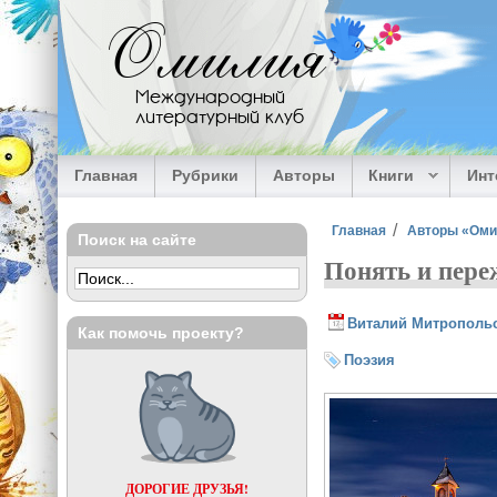
Перейти к основному содержанию
Омилия
Международный
литературный клуб
Главная
Рубрики
Авторы
Книги
Ин
Вы здесь
Главная
Авторы «Ом
Поиск на сайте
Понять и переж
Виталий Митрополь
Как помочь проекту?
Поэзия
ДОРОГИЕ ДРУЗЬЯ!