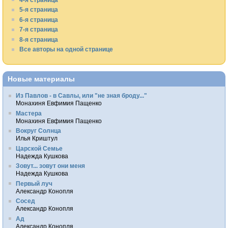
5-я страница
6-я страница
7-я страница
8-я страница
Все авторы на одной странице
Новые материалы
Из Павлов - в Савлы, или "не зная броду..."
Монахиня Евфимия Пащенко
Мастера
Монахиня Евфимия Пащенко
Вокруг Солнца
Илья Криштул
Царской Семье
Надежда Кушкова
Зовут... зовут они меня
Надежда Кушкова
Первый луч
Александр Конопля
Сосед
Александр Конопля
Ад
Александр Конопля