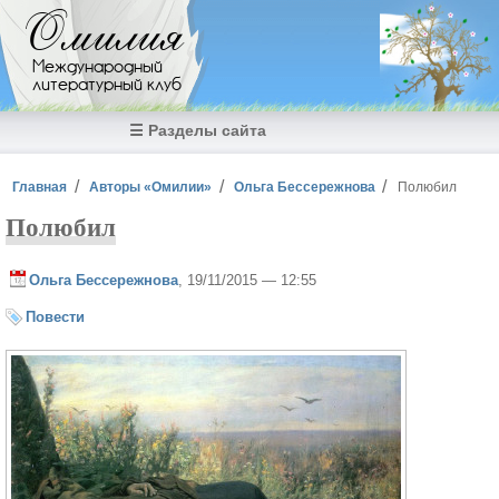
Перейти к основному содержанию
Омилия
Международный
литературный клуб
☰ Разделы сайта
Вы здесь
Главная
Авторы «Омилии»
Ольга Бессережнова
Полюбил
Полюбил
Ольга Бессережнова
, 19/11/2015 — 12:55
Повести