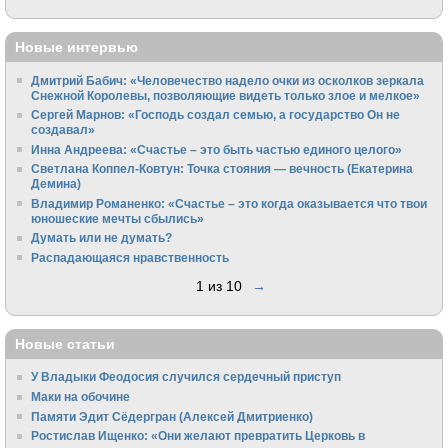
Новые интервью
Дмитрий Бабич: «Человечество надело очки из осколков зеркала
Снежной Королевы, позволяющие видеть только злое и мелкое»
Сергей Марнов: «Господь создал семью, а государство Он не
создавал»
Инна Андреева: «Счастье – это быть частью единого целого»
Светлана Коппел-Ковтун: Точка стояния — вечность (Екатерина
Демина)
Владимир Романенко: «Счастье – это когда оказывается что твои
юношеские мечты сбылись»
Думать или не думать?
Распадающаяся нравственность
1 из 10
→
Новые статьи
У Владыки Феодосия случился сердечный приступ
Маки на обочине
Памяти Эдит Сёдергран (Алексей Дмитриенко)
Ростислав Ищенко: «Они желают превратить Церковь в