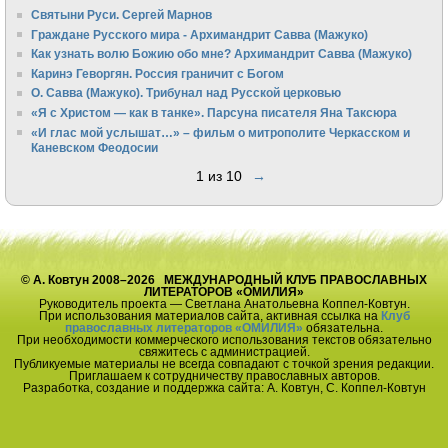
Святыни Руси. Сергей Марнов
Граждане Русского мира - Архимандрит Савва (Мажуко)
Как узнать волю Божию обо мне? Архимандрит Савва (Мажуко)
Каринэ Геворгян. Россия граничит с Богом
О. Савва (Мажуко). Трибунал над Русской церковью
«Я с Христом — как в танке». Парсуна писателя Яна Таксюра
«И глас мой услышат…» – фильм о митрополите Черкасском и
Каневском Феодосии
1 из 10
→
© А. Ковтун 2008–2026 МЕЖДУНАРОДНЫЙ КЛУБ ПРАВОСЛАВНЫХ
ЛИТЕРАТОРОВ «ОМИЛИЯ»
Руководитель проекта — Светлана Анатольевна Коппел-Ковтун.
При использования материалов сайта, активная ссылка на
Клуб
православных литераторов «ОМИЛИЯ»
обязательна.
При необходимости коммерческого использования текстов обязательно
свяжитесь с администрацией.
Публикуемые материалы не всегда совпадают с точкой зрения редакции.
Приглашаем к сотрудничеству православных авторов.
Разработка, создание и поддержка сайта: А. Ковтун, С. Коппел-Ковтун