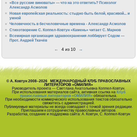
«Все русские виноваты» — что на это ответить? Психолог
Александр Асмолов
Новая европейская реальность: стыдно быть белой, красивой... и
умной
Человечность в бесчеловечные времена - Александр Асмолов
Стихотворение С. Коппел-Ковтун «Камень» читает С. Марнов
Всемирная организация здравоохранения лоббирует Содом —
Прот. Андрей Ткачёв
←
4 из 10
→
© А. Ковтун 2008–2026 МЕЖДУНАРОДНЫЙ КЛУБ ПРАВОСЛАВНЫХ
ЛИТЕРАТОРОВ «ОМИЛИЯ»
Руководитель проекта — Светлана Анатольевна Коппел-Ковтун.
При использования материалов сайта, активная ссылка на
Клуб
православных литераторов «ОМИЛИЯ»
обязательна.
При необходимости коммерческого использования текстов обязательно
свяжитесь с администрацией.
Публикуемые материалы не всегда совпадают с точкой зрения редакции.
Приглашаем к сотрудничеству православных авторов.
Разработка, создание и поддержка сайта: А. Ковтун, С. Коппел-Ковтун