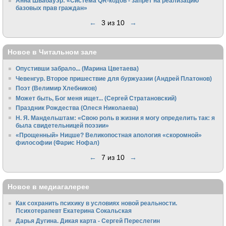
Анна Швабауэр: «Система QR-кодов - запрет на реализацию
базовых прав граждан»
←
3 из 10
→
Новое в Читальном зале
Опустивши забрало... (Марина Цветаева)
Чевенгур. Второе пришествие для буржуазии (Андрей Платонов)
Поэт (Велимир Хлебников)
Может быть, Бог меня ищет... (Сергей Стратановский)
Праздник Рождества (Олеся Николаева)
Н. Я. Мандельштам: «Свою pоль в жизни я могу опpеделить так: я
была свидетельницей поэзии»
«Прощенный» Ницше? Великопостная апология «скоромной»
философии (Фарис Нофал)
←
7 из 10
→
Новое в медиагалерее
Как сохранить психику в условиях новой реальности.
Психотерапевт Екатерина Сокальская
Дарья Дугина. Дикая карта - Сергей Переслегин