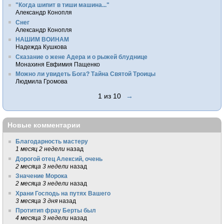
"Когда шипит в тиши машина..."
Александр Конопля
Снег
Александр Конопля
НАШИМ ВОИНАМ
Надежда Кушкова
Сказание о жене Адера и о рыжей блуднице
Монахиня Евфимия Пащенко
Можно ли увидеть Бога? Тайна Святой Троицы
Людмила Громова
1 из 10
→
Новые комментарии
Благодарность мастеру
1 месяц 2 недели
назад
Дорогой отец Алексий, очень
2 месяца 3 недели
назад
Значение Морока
2 месяца 3 недели
назад
Храни Господь на путях Вашего
3 месяца 3 дня
назад
Протитип фрау Берты был
4 месяца 3 недели
назад