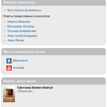
Вопрос психологу
Все ответы на вопросы
Ответы православных психологов:
Никита Яночкин
Екатерина Усачева
Татьяна Бобровских
Анастасия Бондарук
Анна Лелик
Мы в социальных сетях
ВКонтакте
YouTube
Купить наши книги
Светлана Коппел-Ковтун
«Полотно»