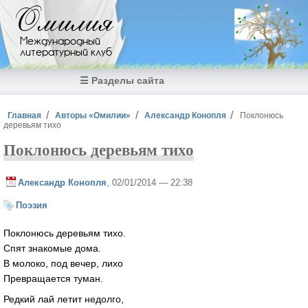
Перейти к основному содержанию
Омилия
Международный
литературный клуб
☰ Разделы сайта
Вы здесь
Главная
Авторы «Омилии»
Александр Конопля
Поклонюсь
деревьям тихо
Поклонюсь деревьям тихо
Александр Конопля
, 02/01/2014 — 22:38
Поэзия
Поклонюсь деревьям тихо.
Спят знакомые дома.
В молоко, под вечер, лихо
Превращается туман.
Редкий лай летит недолго,