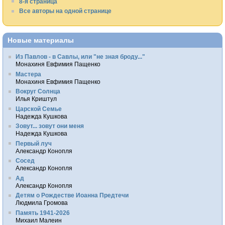
8-я страница
Все авторы на одной странице
Новые материалы
Из Павлов - в Савлы, или "не зная броду..."
Монахиня Евфимия Пащенко
Мастера
Монахиня Евфимия Пащенко
Вокруг Солнца
Илья Криштул
Царской Семье
Надежда Кушкова
Зовут... зовут они меня
Надежда Кушкова
Первый луч
Александр Конопля
Сосед
Александр Конопля
Ад
Александр Конопля
Детям о Рождестве Иоанна Предтечи
Людмила Громова
Память 1941-2026
Михаил Малеин