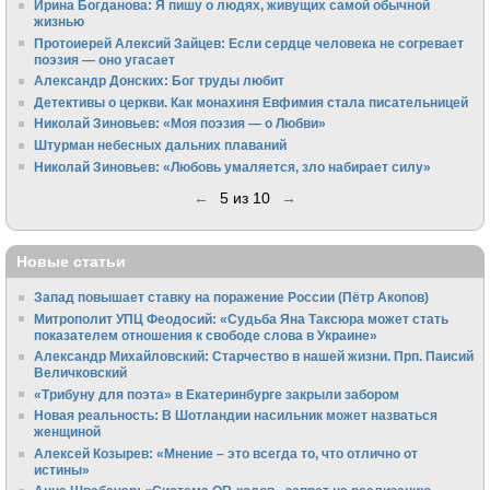
Ирина Богданова: Я пишу о людях, живущих самой обычной
жизнью
Протоиерей Алексий Зайцев: Если сердце человека не согревает
поэзия — оно угасает
Александр Донских: Бог труды любит
Детективы о церкви. Как монахиня Евфимия стала писательницей
Николай Зиновьев: «Моя поэзия — о Любви»
Штурман небесных дальних плаваний
Николай Зиновьев: «Любовь умаляется, зло набирает силу»
←
5 из 10
→
Новые статьи
Запад повышает ставку на поражение России (Пётр Акопов)
Митрополит УПЦ Феодосий: «Судьба Яна Таксюра может стать
показателем отношения к свободе слова в Украине»
Алек­сандр Михайловский: Старчество в нашей жизни. Прп. Паисий
Величковский
«Трибуну для поэта» в Екатеринбурге закрыли забором
Новая реальность: В Шотландии насильник может назваться
женщиной
Алексей Козырев: «Мнение – это всегда то, что отлично от
истины»