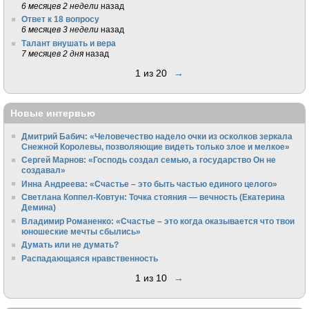
6 месяцев 2 недели
назад
Ответ к 18 вопросу
6 месяцев 3 недели
назад
Талант внушать и вера
7 месяцев 2 дня
назад
1 из 20
→
Новые интервью
Дмитрий Бабич: «Человечество надело очки из осколков зеркала
Снежной Королевы, позволяющие видеть только злое и мелкое»
Сергей Марнов: «Господь создал семью, а государство Он не
создавал»
Инна Андреева: «Счастье – это быть частью единого целого»
Светлана Коппел-Ковтун: Точка стояния — вечность (Екатерина
Демина)
Владимир Романенко: «Счастье – это когда оказывается что твои
юношеские мечты сбылись»
Думать или не думать?
Распадающаяся нравственность
1 из 10
→