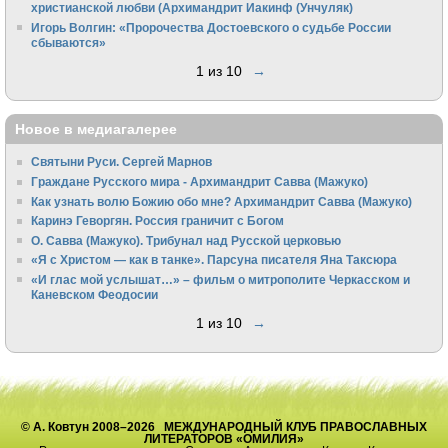
христианской любви (Архимандрит Иакинф (Унчуляк)
Игорь Волгин: «Пророчества Достоевского о судьбе России
сбываются»
1 из 10
→
Новое в медиагалерее
Святыни Руси. Сергей Марнов
Граждане Русского мира - Архимандрит Савва (Мажуко)
Как узнать волю Божию обо мне? Архимандрит Савва (Мажуко)
Каринэ Геворгян. Россия граничит с Богом
О. Савва (Мажуко). Трибунал над Русской церковью
«Я с Христом — как в танке». Парсуна писателя Яна Таксюра
«И глас мой услышат…» – фильм о митрополите Черкасском и
Каневском Феодосии
1 из 10
→
© А. Ковтун 2008–2026 МЕЖДУНАРОДНЫЙ КЛУБ ПРАВОСЛАВНЫХ
ЛИТЕРАТОРОВ «ОМИЛИЯ»