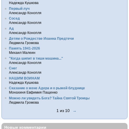
Надежда Кушкова
Первый луч
Александр Конопля
Сосед
Александр Конопля
Ад
Александр Конопля
Детям о Рождестве Иоанна Предтечи
Людмила Громова
Память 1941-2026
Михаил Малеин
"Когда шипит в тиши машина..."
Александр Конопля
Снег
Александр Конопля
НАШИМ ВОИНАМ
Надежда Кушкова
Сказание о жене Адера и о рыжей блуднице
Монахиня Евфимия Пащенко
Можно ли увидеть Бога? Тайна Святой Троицы
Людмила Громова
1 из 10
→
Новые комментарии