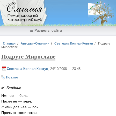
Перейти к основному содержанию
Омилия
Международный
литературный клуб
☰ Разделы сайта
Вы здесь
Главная
Авторы «Омилии»
Светлана Коппел-Ковтун
Подруге
Мирославе
Подруге Мирославе
Светлана Коппел-Ковтун
, 24/10/2008 — 23:48
Поэзия
М. Бердник
Имя ее — боль,
Песня ее — плач,
Жизнь для нее — бой,
Прочь от тоски вскачь...