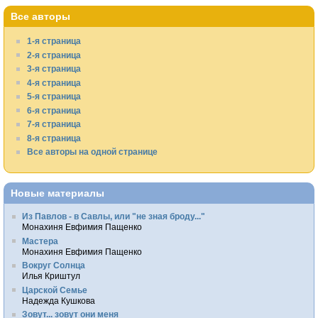
Все авторы
1-я страница
2-я страница
3-я страница
4-я страница
5-я страница
6-я страница
7-я страница
8-я страница
Все авторы на одной странице
Новые материалы
Из Павлов - в Савлы, или "не зная броду..."
Монахиня Евфимия Пащенко
Мастера
Монахиня Евфимия Пащенко
Вокруг Солнца
Илья Криштул
Царской Семье
Надежда Кушкова
Зовут... зовут они меня