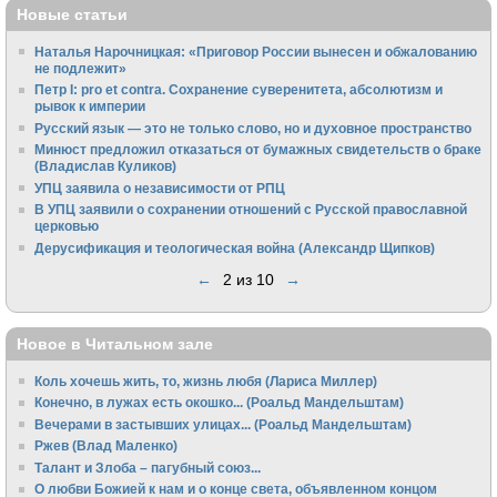
Новые статьи
Наталья Нарочницкая: «Приговор России вынесен и обжалованию
не подлежит»
Петр I: pro et contra. Сохранение суверенитета, абсолютизм и
рывок к империи
Русский язык — это не только слово, но и духовное пространство
Минюст предложил отказаться от бумажных свидетельств о браке
(Владислав Куликов)
УПЦ заявила о независимости от РПЦ
В УПЦ заявили о сохранении отношений с Русской православной
церковью
Дерусификация и теологическая война (Александр Щипков)
←
2 из 10
→
Новое в Читальном зале
Коль хочешь жить, то, жизнь любя (Лариса Миллер)
Конечно, в лужах есть окошко... (Роальд Мандельштам)
Вечерами в застывших улицах... (Роальд Мандельштам)
Ржев (Влад Маленко)
Талант и Злоба – пагубный союз...
О любви Божией к нам и о конце света, объявленном концом