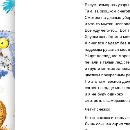
Рисует изморозь узор
Там, за окошком снего
Смотрю на дивные убо
и что-то мысли невпо
Всё жду чего-то… Вот т
Хрупки как лёд мои ме
А снег всё падает без з
надежды рушатся мост
Уйдут последние моро
печали в талый лёд стек
и грусти мелкие занозы
цветком прекрасным ра
Но это там, весной дал
согреет сердце мне те
и я не буду одиноко
смотреть в замёрзшее 
Летит снежок
Летит снежок и тишь л
Лишь слышен скрип тво