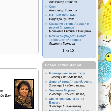
Александр Конопля
Снег
Александр Конопля
НАШИМ ВОИНАМ
Надежда Кушкова
Сказание о жене Адера и о
рыжей блуднице
Монахиня Евфимия Пащенко
Можно ли увидеть Бога?
Тайна Святой Троицы
Людмила Громова
1 из 10
→
Новые комментарии
Благодарность мастеру
1 месяц 1 неделя
назад
Дорогой отец Алексий, очень
2 месяца 3 недели
назад
Значение Морока
тят
2 месяца 3 недели
назад
ибо Вам
Храни Господь на путях
Вашего
3 месяца 1 день
назад