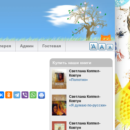
лерея
Админ
Гостевая
Купить наши книги
Светлана Коппел-
Ковтун
«Полотно»
Светлана Коппел-
Ковтун
«Я думаю по-русски»
Светлана Коппел-
Ковтун