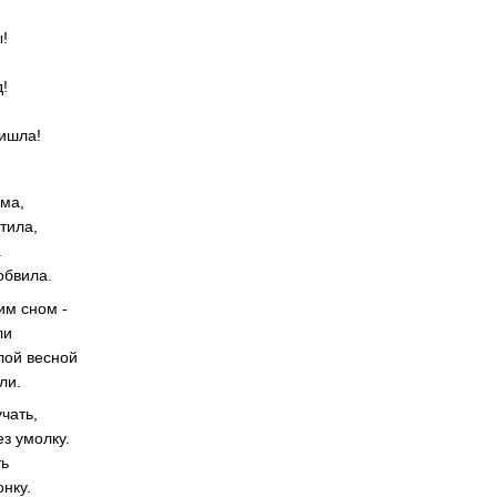
ы!
д!
ришла!
има,
тила,
а
обвила.
им сном -
ли
лой весной
ли.
чать,
з умолку.
ть
нку.