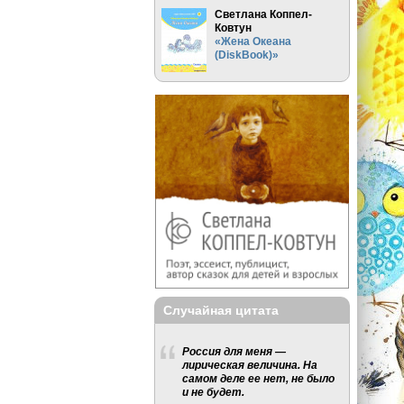
Светлана Коппел-
Ковтун
«Жена Океана
(DiskBook)»
Случайная цитата
Россия для меня —
лирическая величина. На
самом деле ее нет, не было
и не будет.