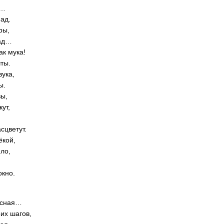
ы…
пад.
ры,
пад…
ак мука!
чты.
вука,
ы.
зы,
ут,
сцветут.
ёкой,
пло,
окно.
есная…
их шагов,