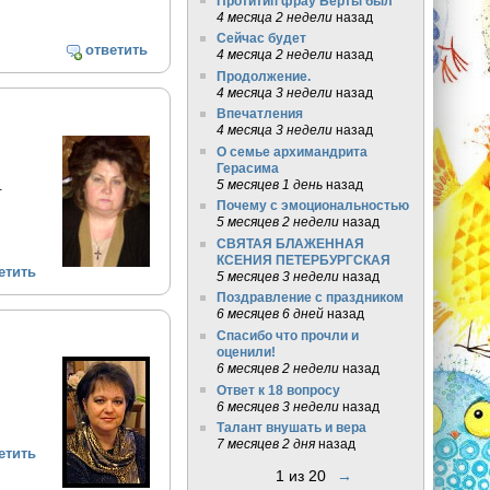
Протитип фрау Берты был
4 месяца 2 недели
назад
Сейчас будет
ответить
4 месяца 2 недели
назад
Продолжение.
4 месяца 3 недели
назад
Впечатления
4 месяца 3 недели
назад
О семье архимандрита
Герасима
5 месяцев 1 день
назад
.
Почему с эмоциональностью
5 месяцев 2 недели
назад
СВЯТАЯ БЛАЖЕННАЯ
КСЕНИЯ ПЕТЕРБУРГСКАЯ
етить
5 месяцев 3 недели
назад
Поздравление с праздником
6 месяцев 6 дней
назад
Спасибо что прочли и
оценили!
6 месяцев 2 недели
назад
Ответ к 18 вопросу
6 месяцев 3 недели
назад
Талант внушать и вера
7 месяцев 2 дня
назад
етить
1 из 20
→