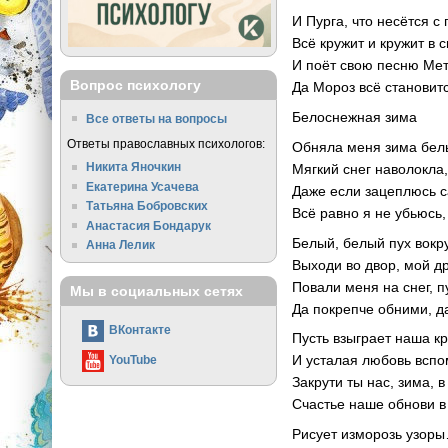
И Пурга, что несётся с 
Всё кружит и кружит в 
И поёт свою песню Ме
Вопрос психологу
Да Мороз всё становитс
Белоснежная зима
Все ответы на вопросы
Ответы православных психологов:
Обняла меня зима бел
Никита Яночкин
Мягкий снег наволокла,
Екатерина Усачева
Даже если зацеплюсь с
Татьяна Бобровских
Всё равно я не убьюсь,
Анастасия Бондарук
Белый, белый пух вокру
Анна Лелик
Выходи во двор, мой др
Повали меня на снег, п
Мы в социальных сетях
Да покрепче обними, д
ВКонтакте
Пусть взыграет наша кр
И усталая любовь вспом
YouTube
Закрути ты нас, зима,
Счастье наше обнови в
Рисует изморозь узор