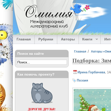
Перейти к основному содержанию
Омилия
Международный
литературный клуб
Главная
Рубрики
Авторы
Книги
Ин
Вы здесь
Главная
Авторы «Ом
Поиск на сайте
Подборка: Зим
Ирина Горбачева
, 1
Как помочь проекту?
Поэзия
ДОРОГИЕ ДРУЗЬЯ!