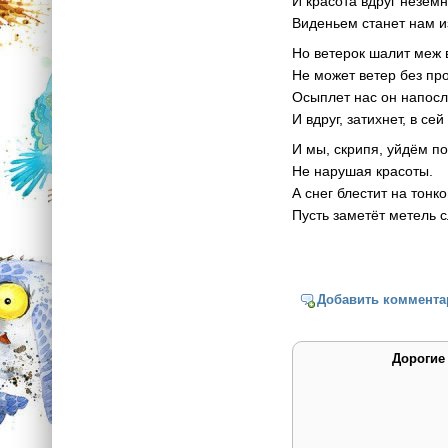
И красота вдруг незем
Виденьем станет нам и
Но ветерок шалит меж 
Не может ветер без про
Осыплет нас он напос
И вдруг, затихнет, в сей
И мы, скрипя, уйдём по
Не нарушая красоты.
А снег блестит на тонк
Пусть заметёт метель 
Добавить коммента
Дорогие