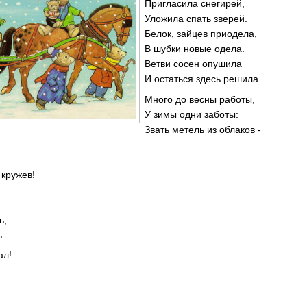
Пригласила снегирей,
Уложила спать зверей.
Белок, зайцев приодела,
В шубки новые одела.
Ветви сосен опушила
И остаться здесь решила.
Много до весны работы,
У зимы одни заботы:
Звать метель из облаков -
 кружев!
ь,
.
ал!