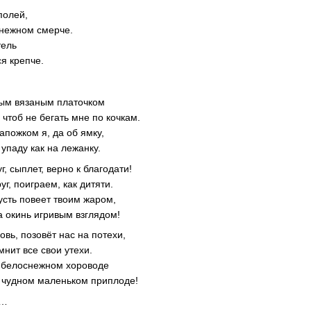
полей,
снежном смерче.
тель
я крепче.
ым вязаным платочком
 чтоб не бегать мне по кочкам.
апожком я, да об ямку,
 упаду как на лежанку.
г, сыплет, верно к благодати!
уг, поиграем, как дитяти.
усть повеет твоим жаром,
а окинь игривым взглядом!
овь, позовёт нас на потехи,
нит все свои утехи.
 в белоснежном хороводе
 чудном маленьком приплоде!
ы…