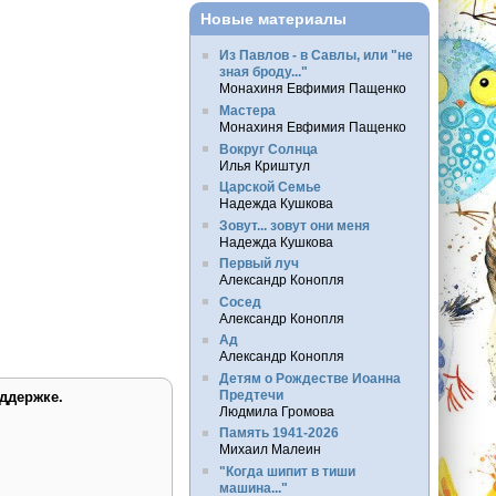
Новые материалы
Из Павлов - в Савлы, или "не
зная броду..."
Монахиня Евфимия Пащенко
Мастера
Монахиня Евфимия Пащенко
Вокруг Солнца
Илья Криштул
Царской Семье
Надежда Кушкова
Зовут... зовут они меня
Надежда Кушкова
Первый луч
Александр Конопля
Сосед
Александр Конопля
Ад
Александр Конопля
Детям о Рождестве Иоанна
Предтечи
ддержке.
Людмила Громова
Память 1941-2026
Михаил Малеин
"Когда шипит в тиши
машина..."