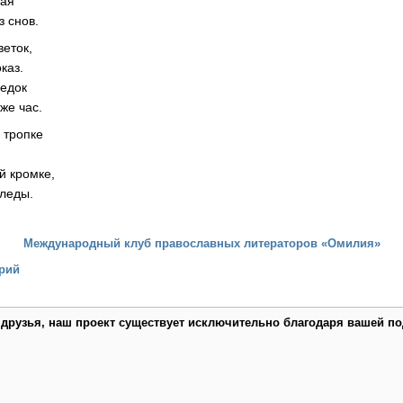
ная
з снов.
веток,
каз.
ледок
 же час.
 тропке
ой кромке,
следы.
Международный клуб православных литераторов «Омилия»
рий
 друзья, наш проект существует исключительно благодаря вашей по