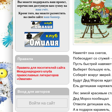
Вы можете поддержать наш проект,
перечислив доступную вам сумму на
наш счёт.
Кроме того, вы можете разместить
на своём сайте
наш баннер.
Наметёт она снегов,
Побеседует со стужей -
Правила
Пусть быстрей навяжет
Правила для посетителей сайта
Выберет большую ель,
Международного клуба
Соберёт вокруг зверей.
православных литераторов
«Омилия»
Будут Дед Мороза ждат
Ель детишкам наряжать
Вход для авторов
Лес зимой красивым ст
Дед Мороз пообещал
Войти на сайт
Отвезти детишкам ель,
А в подарок карамель,