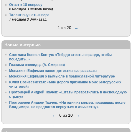
Ответ к 18 вопросу
6 месяцев 3 недели
назад
Талант внушать и вера
7 месяцев 3 дня
назад
1 из 20
→
Новые интервью
Светлана Коппел-Ковтун: «Твёрдо стоять в правде, чтобы
победить...»
Глазами очевидца (А. Смирнов)
Монахиня Евфимия пишет детективные рассказы
Монахиня Евфимия о вымысле в православной литературе
Юлия Вознесенская: «Мне дорого признание моих белорусских
читателей»
Протоиерей Андрей Ткачев: «Штаты превратились в несвободную
страну»
Протоиерей Андрей Ткачёв: «Ни один из князей, правивших после
Владимира, не предлагал вернуться к язычеству»
←
6 из 10
→