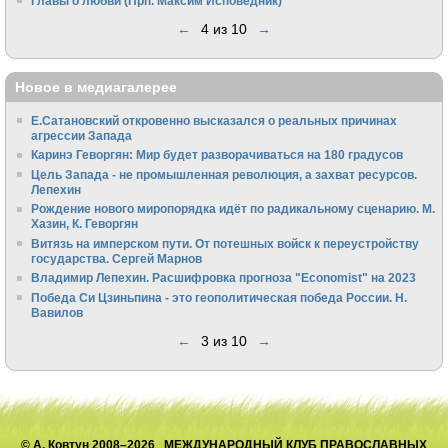
Главы о любви (Прп. Максим Исповедник)
←
4 из 10
→
Новое в медиагалерее
Е.Сатановский откровенно высказался о реальных причинах
агрессии Запада
Каринэ Геворгян: Мир будет разворачиваться на 180 градусов
Цель Запада - не промышленная революция, а захват ресурсов.
Лепехин
Рождение нового миропорядка идёт по радикальному сценарию. М.
Хазин, К. Геворгян
Витязь на имперском пути. От потешных войск к переустройству
государства. Сергей Марнов
Владимир Лепехин. Расшифровка прогноза "Economist" на 2023
Победа Си Цзиньпина - это геополитическая победа России. Н.
Вавилов
←
3 из 10
→
© А. Ковтун 2008–2026 МЕЖДУНАРОДНЫЙ КЛУБ ПРАВОСЛАВНЫХ