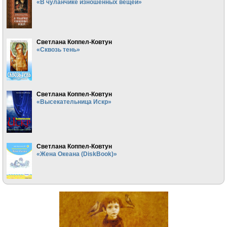
«В чуланчике изношенных вещей»
Светлана Коппел-Ковтун
«Сквозь тень»
Светлана Коппел-Ковтун
«Высекательница Искр»
Светлана Коппел-Ковтун
«Жена Океана (DiskBook)»