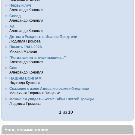
Первый луч
Александр Конопля
Сосед
Александр Конопля
Ад
Александр Конопля
Детям о Рождестве Иоанна Предтечи
Людмила Громова
Память 1941-2026
Михаил Малеин
"Когда шипит в тиши машина..."
Александр Конопля
Снег
Александр Конопля
НАШИМ ВОИНАМ
Надежда Кушкова
Сказание о жене Адера и о рыжей блуднице
Монахиня Евфимия Пащенко
Можно ли увидеть Бога? Тайна Святой Троицы
Людмила Громова
1 из 10
→
Новые комментарии