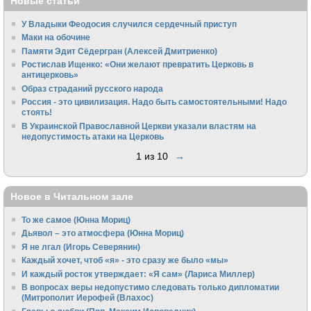
Новые статьи
У Владыки Феодосия случился сердечный приступ
Маки на обочине
Памяти Эдит Сёдергран (Алексей Дмитриенко)
Ростислав Ищенко: «Они желают превратить Церковь в
антицерковь»
Образ страданий русского народа
Россия - это цивилизация. Надо быть самостоятельными! Надо
стоять!
В Украинской Православной Церкви указали властям на
недопустимость атаки на Церковь
1 из 10
→
Новое в Читальном зале
То же самое (Юнна Мориц)
Дьявол – это атмосфера (Юнна Мориц)
Я не лгал (Игорь Северянин)
Каждый хочет, чтоб «я» - это сразу же было «мы»
И каждый росток утверждает: «Я сам» (Лариса Миллер)
В вопросах веры недопустимо следовать только дипломатии
(Митрополит Иерофей (Влахос)