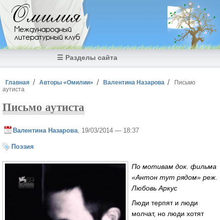
Перейти к основному содержанию
Омилия
Международный
литературный клуб
☰ Разделы сайта
Вы здесь
Главная
Авторы «Омилии»
Валентина Назарова
Письмо
аутиста
Письмо аутиста
Валентина Назарова
, 19/03/2014 — 18:37
Поэзия
По мотивам док. фильма
«Антон тут рядом» реж.
Любовь Аркус
Люди терпят и люди
молчат, но люди хотят