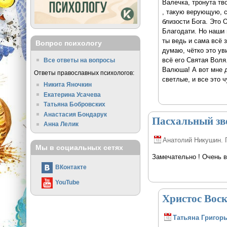
Валечка, тронута тв
, такую верующую, 
близости Бога. Это 
Благодати. Но наши 
ты ведь и сама всё з
Вопрос психологу
думаю, чётко это ув
всё его Святая Воля
Все ответы на вопросы
Валюша! А вот мне д
Ответы православных психологов:
светлые, и все это 
Никита Яночкин
Екатерина Усачева
Татьяна Бобровских
Анастасия Бондарук
Пасхальный зво
Анна Лелик
Анатолий Никушин. 
Мы в социальных сетях
Замечательно ! Очень в
ВКонтакте
YouTube
Христос Воск
Татьяна Григор