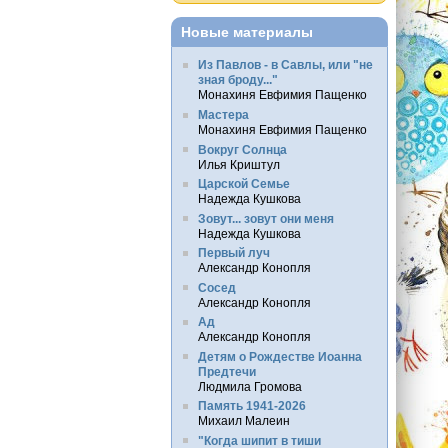
Новые материалы
Из Павлов - в Савлы, или "не
зная броду..."
Монахиня Евфимия Пащенко
Мастера
Монахиня Евфимия Пащенко
Вокруг Солнца
Илья Криштул
Царской Семье
Надежда Кушкова
Зовут... зовут они меня
Надежда Кушкова
Первый луч
Александр Конопля
Сосед
Александр Конопля
Ад
Александр Конопля
Детям о Рождестве Иоанна
Предтечи
Людмила Громова
Память 1941-2026
Михаил Малеин
"Когда шипит в тиши