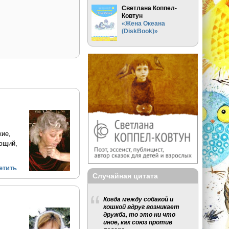
Светлана Коппел-
Ковтун
«Жена Океана
(DiskBook)»
кие,
ующий,
етить
Случайная цитата
Когда между собакой и
кошкой вдруг возникает
дружба, то это ни что
иное, как союз против