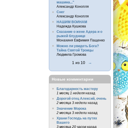
машина..."
Александр Конопля
Снег
Александр Конопля
НАШИМ ВОИНАМ
Надежда Кушкова
Сказание о жене Адера и о
рыжей блуднице
Монахиня Евфимия Пащенко
Можно ли увидеть Бога?
Тайна Святой Троицы
Людмила Громова
1 из 10
→
Новые комментарии
Благодарность мастеру
1 месяц 1 неделя
назад
Дорогой отец Алексий, очень
2 месяца 3 недели
назад
Значение Морока
2 месяца 3 недели
назад
Храни Господь на путях
Вашего
3 месяца 20 часов
назад