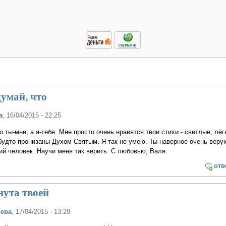
умай, что
а
, 16/04/2015 - 22:25
 ты-мне, а я-тебе. Мне просто очень нравятся твои стихи - светлые, лёг
будто пронизаны Духом Святым. Я так не умею. Ты наверное очень вер
й человек. Научи меня так верить. С любовью, Валя.
отв
нута твоей
ьева
, 17/04/2015 - 13:29