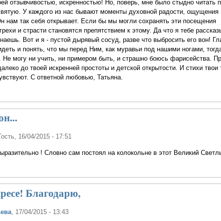
оей отзывчивостью, искренностью! Но, поверь, мне было стыдно читать п
святую. У каждого из нас бывают моменты духовной радости, ощущения
Он нам так себя открывает. Если бы мы могли сохранять эти посещения
грехи и страсти становятся препятствием к этому. Да что я тебе расска
наешь. Вот и я - пустой дырявый сосуд, разве что выбросить его вон! Гл
идеть и понять, что мы перед Ним, как муравьи под нашими ногами, тогда
. Не могу ни учить, ни примером быть, и страшно боюсь фарисейства. Пр
алеко до твоей искренней простоты и детской открытости. И стихи твои 
чувствуют. С ответной любовью, Татьяна.
н...
Гость
, 16/04/2015 - 17:51
ыразительно ! Словно сам постоял на колокольне в этот Великий Светлы
ресе! Благодарю,
ьева
, 17/04/2015 - 13:43