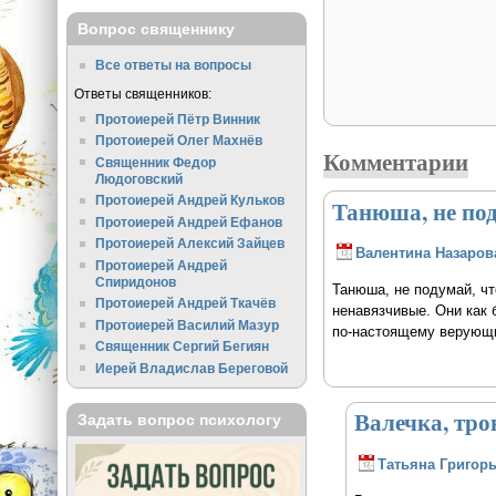
Вопрос священнику
Все ответы на вопросы
Ответы священников:
Протоиерей Пётр Винник
Протоиерей Олег Махнёв
Комментарии
Священник Федор
Людоговский
Протоиерей Андрей Кульков
Танюша, не под
Протоиерей Андрей Ефанов
Протоиерей Алексий Зайцев
Валентина Назаров
Протоиерей Андрей
Спиридонов
Танюша, не подумай, что
Протоиерей Андрей Ткачёв
ненавязчивые. Они как 
Протоиерей Василий Мазур
по-настоящему верующи
Священник Сергий Бегиян
Иерей Владислав Береговой
Валечка, тро
Задать вопрос психологу
Татьяна Григор