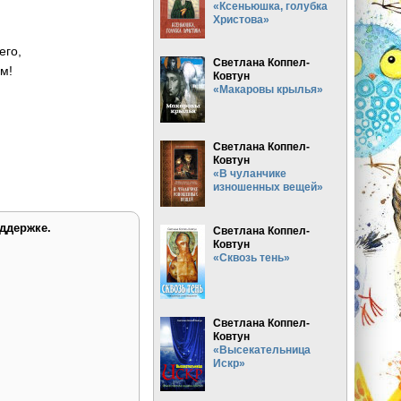
«Ксеньюшка, голубка
Христова»
его,
Светлана Коппел-
м!
Ковтун
«Макаровы крылья»
Светлана Коппел-
Ковтун
«В чуланчике
изношенных вещей»
ддержке.
Светлана Коппел-
Ковтун
«Сквозь тень»
Светлана Коппел-
Ковтун
«Высекательница
Искр»