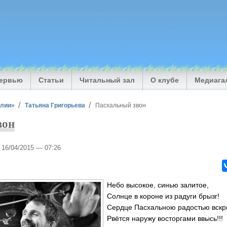
тервью
Статьи
Читальный зал
О клубе
Медиага
илии»
Татьяна Григорьева
Пасхальный звон
вон
, 16/04/2015 — 07:26
Небо высокое, синью залитое,
Солнце в короне из радуги брызг!
Сердце Пасхальною радостью вскр
Рвётся наружу восторгами ввысь!!!