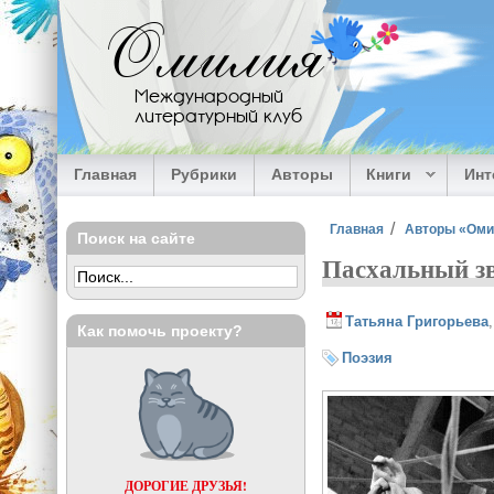
Перейти к основному содержанию
Омилия
Международный
литературный клуб
Главная
Рубрики
Авторы
Книги
Ин
Вы здесь
Главная
Авторы «Ом
Поиск на сайте
Пасхальный з
Татьяна Григорьева
Как помочь проекту?
Поэзия
ДОРОГИЕ ДРУЗЬЯ!