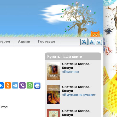
лерея
Админ
Гостевая
Купить наши книги
Светлана Коппел-
Ковтун
«Полотно»
Светлана Коппел-
Ковтун
«Я думаю по-русски»
ытое
Светлана Коппел-
Ковтун