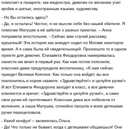
помогает в лазарете, как медсестра, девочек по желанию учат
кройке и шитью, иностранным языкам, художеству.
- Но Вы остались здесь?
- Да, я осталась! Честно, я не мыслю себя без нашей обители. Я
помогаю Матушке в её заботах о разных приютах. – Анна
поправила апостольник. - Сейчас вам случай расскажу,
курьезный! Эта история как анекдот ходил по Москве некоторое
время. А я сама была ей свидетельницей. Произошло то в одном
приюте для девочек. Елизавета Феодоровна намеривалась
нанести им визит в первый раз. Как нам потом пояснили,
классная дама предупредила воспитанниц: «К нам сейчас
приедет Великая Княгиня. Как только она войдёт, вы все
поклонитесь и хором скажите: «Здравствуйте!» и целуйте ручки!»
И вот Елизавета Феодорона заходит в класс, а все девочки
кланяются и кричат: «Здравствуйте и целуйте ручки!», а сами
свои ручки ей протягивают. Классная дама вся побелела от
волнения, а наша Матушка, спокойно прошла и всем детишкам
ручки перецеловала.
- Какой конфуз! – засмеялась Ольга.
- Да! Что только не бывает, когда с детишками общаешься! Они