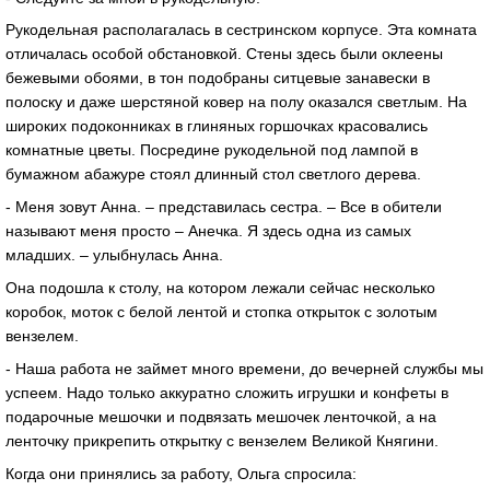
Рукодельная располагалась в сестринском корпусе. Эта комната
отличалась особой обстановкой. Стены здесь были оклеены
бежевыми обоями, в тон подобраны ситцевые занавески в
полоску и даже шерстяной ковер на полу оказался светлым. На
широких подоконниках в глиняных горшочках красовались
комнатные цветы. Посредине рукодельной под лампой в
бумажном абажуре стоял длинный стол светлого дерева.
- Меня зовут Анна. – представилась сестра. – Все в обители
называют меня просто – Анечка. Я здесь одна из самых
младших. – улыбнулась Анна.
Она подошла к столу, на котором лежали сейчас несколько
коробок, моток с белой лентой и стопка открыток с золотым
вензелем.
- Наша работа не займет много времени, до вечерней службы мы
успеем. Надо только аккуратно сложить игрушки и конфеты в
подарочные мешочки и подвязать мешочек ленточкой, а на
ленточку прикрепить открытку с вензелем Великой Княгини.
Когда они принялись за работу, Ольга спросила: