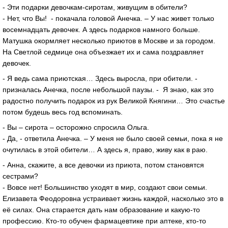
- Эти подарки девочкам-сиротам, живущим в обители?
- Нет, что Вы! - покачала головой Анечка. – У нас живет только
восемнадцать девочек. А здесь подарков намного больше.
Матушка окормляет несколько приютов в Москве и за городом.
На Светлой седмице она объезжает их и сама поздравляет
девочек.
- Я ведь сама приютская… Здесь выросла, при обители. -
призналась Анечка, после небольшой паузы. - Я знаю, как это
радостно получить подарок из рук Великой Княгини… Это счастье
потом будешь весь год вспоминать.
- Вы – сирота – осторожно спросила Ольга.
- Да, - ответила Анечка. – У меня не было своей семьи, пока я не
очутилась в этой обители… А здесь я, право, живу как в раю.
- Анна, скажите, а все девочки из приюта, потом становятся
сестрами?
- Вовсе нет! Большинство уходят в мир, создают свои семьи.
Елизавета Феодоровна устраивает жизнь каждой, насколько это в
её силах. Она старается дать нам образование и какую-то
профессию. Кто-то обучен фармацевтике при аптеке, кто-то