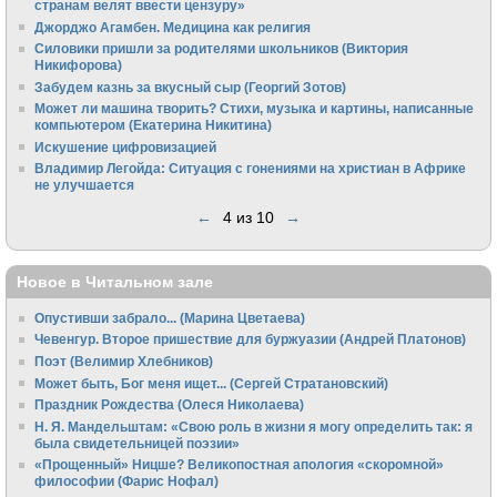
странам велят ввести цензуру»
Джорджо Агамбен. Медицина как религия
Силовики пришли за родителями школьников (Виктория
Никифорова)
Забудем казнь за вкусный сыр (Георгий Зотов)
Может ли машина творить? Стихи, музыка и картины, написанные
компьютером (Екатерина Никитина)
Искушение цифровизацией
Владимир Легойда: Ситуация с гонениями на христиан в Африке
не улучшается
←
4 из 10
→
Новое в Читальном зале
Опустивши забрало... (Марина Цветаева)
Чевенгур. Второе пришествие для буржуазии (Андрей Платонов)
Поэт (Велимир Хлебников)
Может быть, Бог меня ищет... (Сергей Стратановский)
Праздник Рождества (Олеся Николаева)
Н. Я. Мандельштам: «Свою pоль в жизни я могу опpеделить так: я
была свидетельницей поэзии»
«Прощенный» Ницше? Великопостная апология «скоромной»
философии (Фарис Нофал)