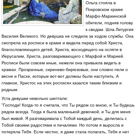
Ольга стояла в
Покровском храме
Марфо-Мариинской
обители, подняв голову
к сводам. Шла Литургия
Василия Великого. Но девушка не следила за ходом службы. Она
смотрела на росписи в храме и видела перед собой Христа,
благословляющего детей, Христа, восходящего на осляти в
Иерусалим, Христа, разговаривающего с Марфой и Марией.
Росписи были совсем иные, нежели она привыкла видеть в
храмах. Прозрачные, сиренево-бирюзовые, они словно пели о
весне и Пасхе, которые вот-вот должны были наступить. А
главное, Христос на этих росписях казался таким близким и
родным.
Уста девушки невольно шептали:
"Господи! Когда-то я считала, что Ты рядом со мною, и Ты будешь
рядом всегда. Тогда я была маленькой девочкой, и Ты для меня
был живой. Я разговаривала с Тобой каждый день, делилась с
Тобой своими радостями и печалями. Но потом я выросла и
потеряла Тебя. Если честно, я даже стала полагать, Тебя и нет