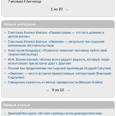
7 месяцев 4 дня
назад
1 из 20
→
Новые интервью
Светлана Коппел-Ковтун: «Православие — это путь длиною в
целую жизнь»
Светлана Коппел-Ковтун: «Омилия» — результат послушания
жизненным обстоятельствам
Анастасия Бондарук: «Психолог помогает человеку найти свой
творческий выход»
Ю.Н. Вознесенская: «Более всего радует радость, которую люди
испытывают при встрече друг с другом»
Поэзия как продолжение пастырской проповеди (Андрей Сигутин)
«Омилия» — место встречи православных литераторов (Виктория
Сидорова)
Священнослужитель и гиблые превратности (Михаил Бойко)
←
9 из 10
→
Новые статьи
Дмитрий Косырев: «Во имя свободы всем демократическим