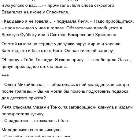
и Аз успокою вас….» - прочитала Лёля слова открытого
Евангелия на иконе у Спасителя.
«Как давно я не говела… - подумала Лёля. - Надо приобщиться.
– промелькнуло у неё в голове. Обязательно приобщится в
Великую Субботу или в Светлое Воскресение Христово».
От этой мысли на сердце у девушки вдруг мирно и хорошо.
Кажется, это и был ответ Бога: Он назначил ей встречу.
"Я приду к Тебе, Господи. Я скоро приду…" - пообещала Ольга,
целуя прохладное стекло иконы.
+++
- Ольга Михайловна… – обратилась к ней молоденькая сестра
после трапезы. – Вы не могли бы помочь подготовить подарки
для детского приюта?
Лёля отыскала глазами Тоню, та заговорщески кивнула и издали
перекрестила кузину.
- С радостию. – отозвалась Лёля.
Молоденькая сестра кивнула:
- Следуйте за мной в рукодельную.