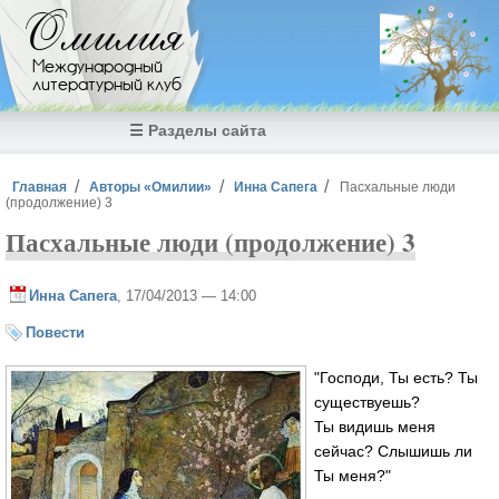
Перейти к основному содержанию
Омилия
Международный
литературный клуб
☰ Разделы сайта
Вы здесь
Главная
Авторы «Омилии»
Инна Сапега
Пасхальные люди
(продолжение) 3
Пасхальные люди (продолжение) 3
Инна Сапега
, 17/04/2013 — 14:00
Повести
"Господи, Ты есть? Ты
существуешь?
Ты видишь меня
сейчас? Слышишь ли
Ты меня?"