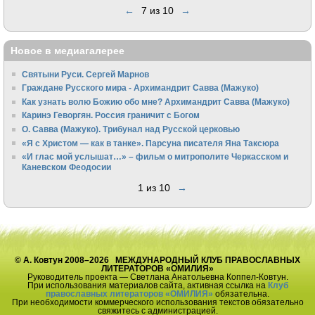
←
7 из 10
→
Новое в медиагалерее
Святыни Руси. Сергей Марнов
Граждане Русского мира - Архимандрит Савва (Мажуко)
Как узнать волю Божию обо мне? Архимандрит Савва (Мажуко)
Каринэ Геворгян. Россия граничит с Богом
О. Савва (Мажуко). Трибунал над Русской церковью
«Я с Христом — как в танке». Парсуна писателя Яна Таксюра
«И глас мой услышат…» – фильм о митрополите Черкасском и
Каневском Феодосии
1 из 10
→
© А. Ковтун 2008–2026 МЕЖДУНАРОДНЫЙ КЛУБ ПРАВОСЛАВНЫХ
ЛИТЕРАТОРОВ «ОМИЛИЯ»
Руководитель проекта — Светлана Анатольевна Коппел-Ковтун.
При использования материалов сайта, активная ссылка на
Клуб
православных литераторов «ОМИЛИЯ»
обязательна.
При необходимости коммерческого использования текстов обязательно
свяжитесь с администрацией.