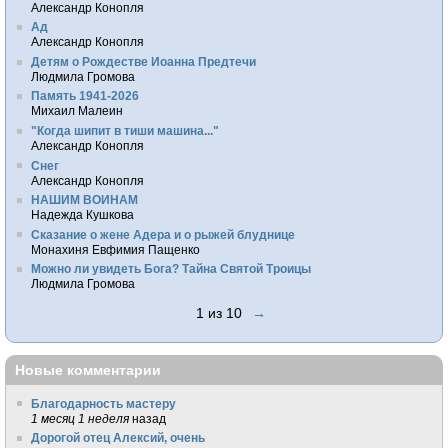
Александр Конопля
Ад
Александр Конопля
Детям о Рождестве Иоанна Предтечи
Людмила Громова
Память 1941-2026
Михаил Малеин
"Когда шипит в тиши машина..."
Александр Конопля
Снег
Александр Конопля
НАШИМ ВОИНАМ
Надежда Кушкова
Сказание о жене Адера и о рыжей блуднице
Монахиня Евфимия Пащенко
Можно ли увидеть Бога? Тайна Святой Троицы
Людмила Громова
1 из 10
→
Новые комментарии
Благодарность мастеру
1 месяц 1 неделя
назад
Дорогой отец Алексий, очень