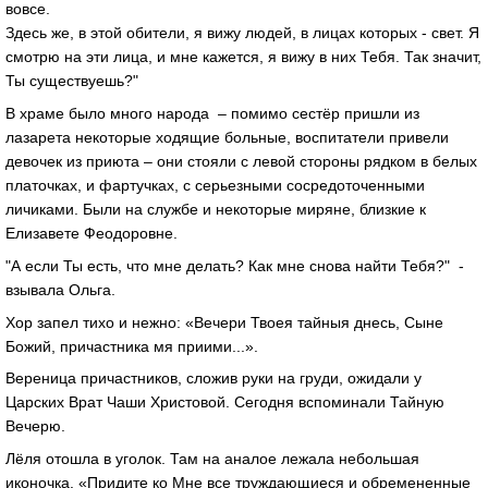
вовсе.
Здесь же, в этой обители, я вижу людей, в лицах которых - свет. Я
смотрю на эти лица, и мне кажется, я вижу в них Тебя. Так значит,
Ты существуешь?"
В храме было много народа – помимо сестёр пришли из
лазарета некоторые ходящие больные, воспитатели привели
девочек из приюта – они стояли с левой стороны рядком в белых
платочках, и фартучках, с серьезными сосредоточенными
личиками. Были на службе и некоторые миряне, близкие к
Елизавете Феодоровне.
"А если Ты есть, что мне делать? Как мне снова найти Тебя?" -
взывала Ольга.
Хор запел тихо и нежно: «Вечери Твоея тайныя днесь, Сыне
Божий, причастника мя приими...».
Вереница причастников, сложив руки на груди, ожидали у
Царских Врат Чаши Христовой. Сегодня вспоминали Тайную
Вечерю.
Лёля отошла в уголок. Там на аналое лежала небольшая
иконочка. «Придите ко Мне все труждающиеся и обремененные