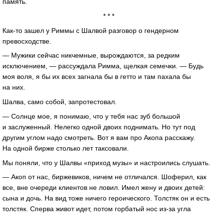
память.
* * *
Как-то зашел у Риммы с Шалвой разговор о гендерном
превосходстве.
— Мужики сейчас никчемные, вырождаются, за редким
исключением, — рассуждала Римма, щелкая семечки. — Будь
моя воля, я бы их всех загнала бы в гетто и там пахала бы
на них.
Шалва, само собой, запротестовал.
— Солнце мое, я понимаю, что у тебя нас зуб большой
и заслуженный. Нелегко одной двоих поднимать. Но тут под
другим углом надо смотреть. Вот я вам про Акопа расскажу.
На одной бирже столько лет таксовали.
Мы поняли, что у Шалвы «приход музы» и настроились слушать.
— Акоп от нас, биржевиков, ничем не отличался. Шоферил, как
все, вне очереди клиентов не ловил. Имел жену и двоих детей:
сына и дочь. На вид тоже ничего героического. Толстяк он и есть
толстяк. Сперва живот идет, потом горбатый нос из-за угла