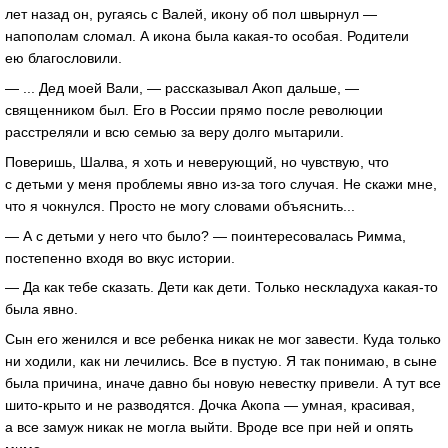
лет назад он, ругаясь с Валей, икону об пол швырнул —
напополам сломал. А икона была какая-то особая. Родители
ею благословили.
— ... Дед моей Вали, — рассказывал Акоп дальше, —
священником был. Его в России прямо после революции
расстреляли и всю семью за веру долго мытарили.
Поверишь, Шалва, я хоть и неверующий, но чувствую, что
с детьми у меня проблемы явно из-за того случая. Не скажи мне,
что я чокнулся. Просто не могу словами объяснить...
— А с детьми у него что было? — поинтересовалась Римма,
постепенно входя во вкус истории.
— Да как тебе сказать. Дети как дети. Только нескладуха какая-то
была явно.
Сын его женился и все ребенка никак не мог завести. Куда только
ни ходили, как ни лечились. Все в пустую. Я так понимаю, в сыне
была причина, иначе давно бы новую невестку привели. А тут все
шито-крыто и не разводятся. Дочка Акопа — умная, красивая,
а все замуж никак не могла выйти. Вроде все при ней и опять