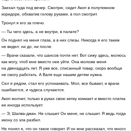
Заехал туда под вечер. Смотрю, сидит Акоп в полутемном
коридоре, обхватив голову руками, в пол смотрит.
Тронул я его за плечо.
— Ты чего здесь, а не внутри, в палате?
Он поднял на меня глаза, а в них слезы. Никогда я его таким
не видел: ни до, ни после.
— Врачи сказали, что шансов почти нет. Вот сижу здесь, молюсь
как могу, чтоб мне вместо нее уйти. Она моложе меня
на двенадцать лет. Я уже все, списанный товар, скоро вообще
не смогу работать. А Валя еще нашим детям нужна.
Сел я рядом, стал его успокаивать. Мол, все бывает, и врачи
ошибаются, и чудеса случаются.
Акоп молчит, только в руках свою кепку комкает и вместо платка
ее иногда использует.
— Э, Шалва-джан. Не слышит Он меня, не слышит. Я ведь тогда
икону со зла разбил.
Не понял я, что он такое говорит. И он мне рассказал, что много