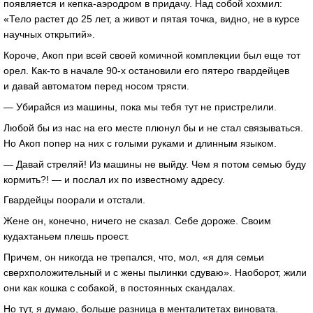
появляется и кепка-аэродром в придачу. Над собой хохмил:
«Тело растет до 25 лет, а живот и пятая точка, видно, не в курсе
научных открытий».
Короче, Акоп при всей своей комичной комплекции был еще тот
орел. Как-то в начале 90-х остановили его пятеро гвардейцев
и давай автоматом перед носом трясти.
— Убирайся из машины, пока мы тебя тут не пристрелили.
Любой бы из нас на его месте плюнул бы и не стал связываться.
Но Акоп попер на них с голыми руками и длинным языком.
— Давай стреляй! Из машины не выйду. Чем я потом семью буду
кормить?! — и послал их по известному адресу.
Гвардейцы поорали и отстали.
Жене он, конечно, ничего не сказал. Себе дороже. Своим
кудахтаньем плешь проест.
Причем, он никогда не трепался, что, мол, «я для семьи
сверхположительный и с жены пылинки сдуваю». Наоборот, жили
они как кошка с собакой, в постоянных скандалах.
Но тут, я думаю, больше разница в менталитетах виновата.