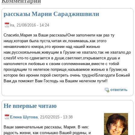
Комментарии
рассказы Марии Сараджишвили
lra
, 21/08/2016 - 14:24
Спасибо,Мария за Ваши рассказы!Они заполнили как раз ту
нишу,которая была пуста,читая их,понимаешь,как этого
ненавязчивого юмора,это иронии над нашей жизнью
нам,русскоязычным,живущим в Грузии не хватало,так не хватало,до
слез!И что-то сдвигается в душе,светлеет,открывается душа и
наполняется любовью к своим соплеменникам,вместе с тобой
проходящим то нелегкое поприще,называемое жизнью в Грузии,на
которое без иронии порой смотреть очень трудно!Благодати Божьей
Вам,да поможет Вам Господь на Вашем нелегком пути!!
ответить
Не впервые читаю
Елена Шутова
, 21/02/2015 - 13:38
Ваши замечательные рассказы, Мария. В них:
радость жизни, как солнышко Вашей родины, и