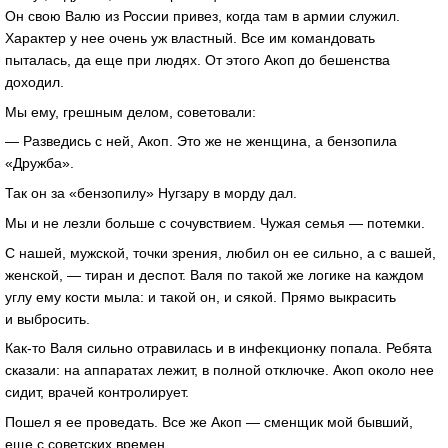
Он свою Валю из России привез, когда там в армии служил.
Характер у нее очень уж властный. Все им командовать
пыталась, да еще при людях. От этого Акоп до бешенства
доходил.
Мы ему, грешным делом, советовали:
— Разведись с ней, Акоп. Это же не женщина, а бензопила
«Дружба».
Так он за «бензопилу» Нугзару в морду дал.
Мы и не лезли больше с сочувствием. Чужая семья — потемки.
С нашей, мужской, точки зрения, любил он ее сильно, а с вашей,
женской, — тиран и деспот. Валя по такой же логике на каждом
углу ему кости мыла: и такой он, и сякой. Прямо выкрасить
и выбросить.
Как-то Валя сильно отравилась и в инфекционку попала. Ребята
сказали: на аппаратах лежит, в полной отключке. Акоп около нее
сидит, врачей контролирует.
Пошел я ее проведать. Все же Акоп — сменщик мой бывший,
еще с советских времен.