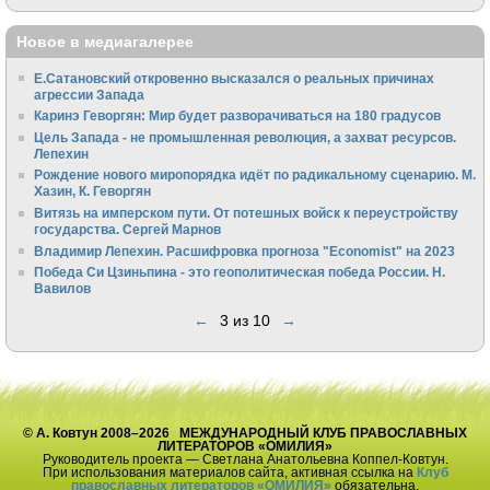
Новое в медиагалерее
Е.Сатановский откровенно высказался о реальных причинах
агрессии Запада
Каринэ Геворгян: Мир будет разворачиваться на 180 градусов
Цель Запада - не промышленная революция, а захват ресурсов.
Лепехин
Рождение нового миропорядка идёт по радикальному сценарию. М.
Хазин, К. Геворгян
Витязь на имперском пути. От потешных войск к переустройству
государства. Сергей Марнов
Владимир Лепехин. Расшифровка прогноза "Economist" на 2023
Победа Си Цзиньпина - это геополитическая победа России. Н.
Вавилов
←
3 из 10
→
© А. Ковтун 2008–2026 МЕЖДУНАРОДНЫЙ КЛУБ ПРАВОСЛАВНЫХ
ЛИТЕРАТОРОВ «ОМИЛИЯ»
Руководитель проекта — Светлана Анатольевна Коппел-Ковтун.
При использования материалов сайта, активная ссылка на
Клуб
православных литераторов «ОМИЛИЯ»
обязательна.