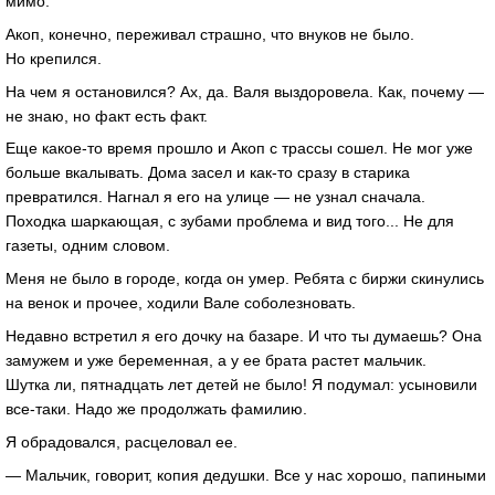
мимо.
Акоп, конечно, переживал страшно, что внуков не было.
Но крепился.
На чем я остановился? Ах, да. Валя выздоровела. Как, почему —
не знаю, но факт есть факт.
Еще какое-то время прошло и Акоп с трассы сошел. Не мог уже
больше вкалывать. Дома засел и как-то сразу в старика
превратился. Нагнал я его на улице — не узнал сначала.
Походка шаркающая, с зубами проблема и вид того... Не для
газеты, одним словом.
Меня не было в городе, когда он умер. Ребята с биржи скинулись
на венок и прочее, ходили Вале соболезновать.
Недавно встретил я его дочку на базаре. И что ты думаешь? Она
замужем и уже беременная, а у ее брата растет мальчик.
Шутка ли, пятнадцать лет детей не было! Я подумал: усыновили
все-таки. Надо же продолжать фамилию.
Я обрадовался, расцеловал ее.
— Мальчик, говорит, копия дедушки. Все у нас хорошо, папиными