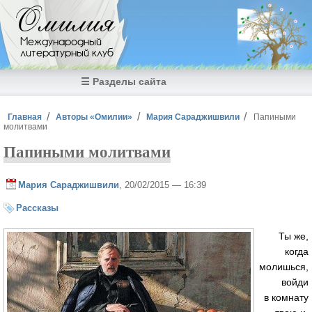
Перейти к основному содержанию
Омилия
Международный
литературный клуб
☰ Разделы сайта
Вы здесь
Главная
Авторы «Омилии»
Мария Сараджишвили
Папиными
молитвами
Папиными молитвами
Мария Сараджишвили
, 20/02/2015 — 16:39
Рассказы
Ты же,
когда
молишься,
войди
в комнату