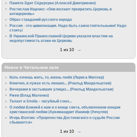
Памяти Эдит Сёдергран (Алексей Дмитриенко)
Ростислав Ищенко: «Они желают превратить Церковь в
антицерковь»
Образ страданий русского народа
Россия - это цивилизация. Надо быть самостоятельными! Надо
стоять!
В Украинской Православной Церкви указали властям на
недопустимость атаки на Церковь
1 из 10
→
Новое в Читальном зале
Коль хочешь жить, то, жизнь любя (Лариса Миллер)
Конечно, в лужах есть окошко... (Роальд Мандельштам)
Вечерами в застывших улицах... (Роальд Мандельштам)
Ржев (Влад Маленко)
Талант и Злоба – пагубный союз...
О любви Божией к нам и о конце света, объявленном концом
христианской любви (Архимандрит Иакинф (Унчуляк)
Игорь Волгин: «Пророчества Достоевского о судьбе России
сбываются»
1 из 10
→