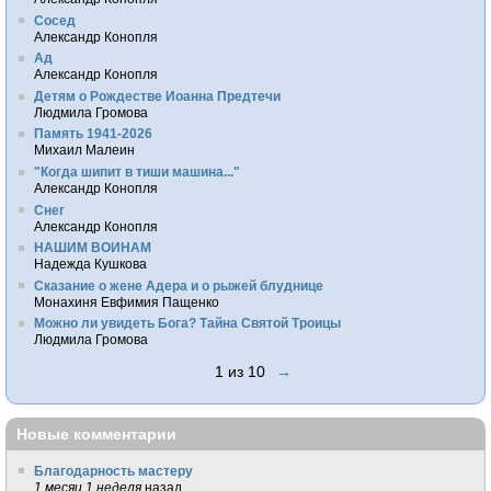
Сосед
Александр Конопля
Ад
Александр Конопля
Детям о Рождестве Иоанна Предтечи
Людмила Громова
Память 1941-2026
Михаил Малеин
"Когда шипит в тиши машина..."
Александр Конопля
Снег
Александр Конопля
НАШИМ ВОИНАМ
Надежда Кушкова
Сказание о жене Адера и о рыжей блуднице
Монахиня Евфимия Пащенко
Можно ли увидеть Бога? Тайна Святой Троицы
Людмила Громова
1 из 10
→
Новые комментарии
Благодарность мастеру
1 месяц 1 неделя
назад