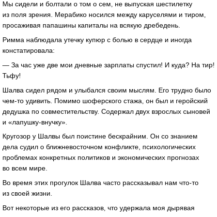
Мы сидели и болтали о том о сем, не выпуская шестилетку
из поля зрения. Мерабико носился между каруселями и тиром,
просаживая папашины капиталы на всякую дребедень.
Римма наблюдала утечку купюр с болью в сердце и иногда
констатировала:
— За час уже две мои дневные зарплаты спустил! И куда? На тир!
Тьфу!
Шалва сидел рядом и улыбался своим мыслям. Его трудно было
чем-то удивить. Помимо шоферского стажа, он был и геройский
дедушка по совместительству. Содержал двух взрослых сыновей
и «лапушку-внучку».
Кругозор у Шалвы был поистине бескрайним. Он со знанием
дела судил о ближневосточном конфликте, психологических
проблемах конкретных политиков и экономических прогнозах
во всем мире.
Во время этих прогулок Шалва часто рассказывал нам что-то
из своей жизни.
Вот некоторые из его рассказов, что удержала моя дырявая