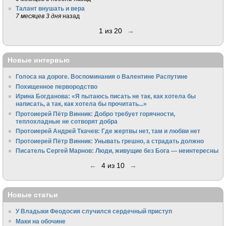
Талант внушать и вера
7 месяцев 3 дня
назад
1 из 20
→
Новые интервью
Голоса на дороге. Воспоминания о Валентине Распутине
Похищенное первородство
Ирина Богданова: «Я пытаюсь писать не так, как хотела бы
написать, а так, как хотела бы прочитать...»
Протоиерей Пётр Винник: Добро требует горячности,
теплохладные не сотворят добра
Протоиерей Андрей Ткачев: Где жертвы нет, там и любви нет
Протоиерей Пётр Винник: Унывать грешно, а страдать должно
Писатель Сергей Марнов: Люди, живущие без Бога — неинтересны
←
4 из 10
→
Новые статьи
У Владыки Феодосия случился сердечный приступ
Маки на обочине