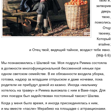
твою и,
затворив
дверь
твою,
помолись
Отцу
твоему,
Который
втайне;
и Отец твой, видящий тайное, воздаст тебе явно.
(Мф 6:6)
Мы познакомились с Шалвой так. Моя подруга Римма состояла
в должности многофункциональной бессменной няньки при
одном светском семействе. В ее обязанности входила уборка,
готовка, надзор за младшим отпрыском и даже ночевки, пока
родители не прибудут домой из казино. Иногда «мальчику
хотелось на травку» и Римма выезжала с ним в Ваке-парк. Для
этих поездок был задействован постоянный таксист Шалва.
Когда у меня было время, я иногда присоединялась к ним,
и мы вместе «пасли» Мерабико на площадке с аттракционами.