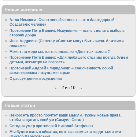
Новые интервью
Алла Немцова: Счастливый человек — это благодарный
Создателю человек
Протоиерей Пётр Винник: Искушение — шанс сделать выбор в
сторону добра
Инна Андреева (Сапега): «Святые могут быть очень близкими
людьми»
Может ли море состоять сплошь из «Девятых валов»?
Протоиерей Пётр Винник: «Для любящего отца мы всегда будем
детьми, несмотря на возраст»
Протоиерей Андрей Спиридонов: «Озабоченность собой
замаскирована лозунгами веры»
О рассуждении и осуждении
←
2 из 10
→
Новые статьи
Нейросеть просто прочтет ваши мысли. Нужны новые права,
чтобы защитить свой ум (Самуил Сигал)
Сегодня умер протоиерей Николай Агафонов
Мы будем жить в общагах, есть насекомых и гордиться этим
(Виктор Мараховский)