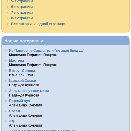
5-я страница
6-я страница
7-я страница
8-я страница
Все авторы на одной странице
Новые материалы
Из Павлов - в Савлы, или "не зная броду..."
Монахиня Евфимия Пащенко
Мастера
Монахиня Евфимия Пащенко
Вокруг Солнца
Илья Криштул
Царской Семье
Надежда Кушкова
Зовут... зовут они меня
Надежда Кушкова
Первый луч
Александр Конопля
Сосед
Александр Конопля
Ад
Александр Конопля