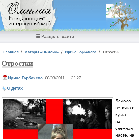
Перейти к основному содержанию
Омилия
Международный
литературный клуб
☰ Разделы сайта
Вы здесь
Главная
Авторы «Омилии»
Ирина Горбачева
Отростки
Отростки
Ирина Горбачева
, 06/03/2011 — 22:27
О детях
Лежала
веточка с
куста
на
снежном
насте, на