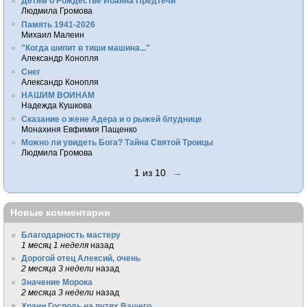
Детям о Рождестве Иоанна Предтечи
Людмила Громова
Память 1941-2026
Михаил Малеин
"Когда шипит в тиши машина..."
Александр Конопля
Снег
Александр Конопля
НАШИМ ВОИНАМ
Надежда Кушкова
Сказание о жене Адера и о рыжей блуднице
Монахиня Евфимия Пащенко
Можно ли увидеть Бога? Тайна Святой Троицы
Людмила Громова
1 из 10
→
Новые комментарии
Благодарность мастеру
1 месяц 1 неделя
назад
Дорогой отец Алексий, очень
2 месяца 3 недели
назад
Значение Морока
2 месяца 3 недели
назад
Храни Господь на путях Вашего