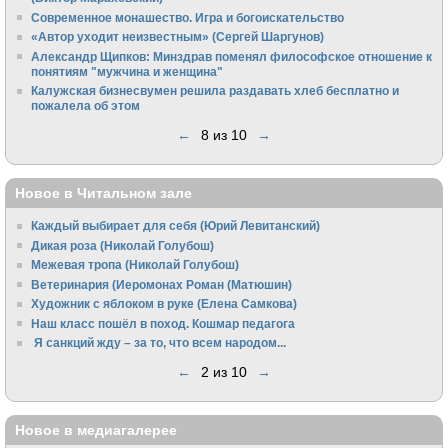
Cовременное монашество. Игра и богоискательство
«Автор уходит неизвестным» (Сергей Шаргунов)
Александр Щипков: Минздрав поменял философское отношение к
понятиям "мужчина и женщина"
Калужская бизнесвумен решила раздавать хлеб бесплатно и
пожалела об этом
←
8 из 10
→
Новое в Читальном зале
Каждый выбирает для себя (Юрий Левитанский)
Дикая роза (Николай Голубош)
Межевая тропа (Николай Голубош)
Ветеринария (Иеромонах Роман (Матюшин)
Художник с яблоком в руке (Елена Самкова)
Наш класс пошёл в поход. Кошмар педагога
Я санкций жду – за то, что всем народом...
←
2 из 10
→
Новое в медиагалерее