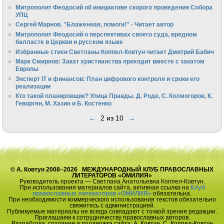
Митрополит Феодосий об инициативе скорого проведения Собора
УПЦ
Сергей Марнов. "Блаженная, помоги!" - Читает автор
Митрополит Феодосий о перспективах своего суда, вредном
балласте в Церкви и русском языке
Избранные стихи Светланы Коппел-Ковтун читает Дмитрий Бабич
Марк Смирнов: Закат христианства приходит вместе с закатом
Европы
Эксперт IT и финансов: План цифрового контроля и сроки его
реализации
Кто такой планировщик? Улица Правды. Д. Роде, С. Колмогоров, К.
Геворгян, М. Хазин и Б. Костенко
←
2 из 10
→
© А. Ковтун 2008–2026 МЕЖДУНАРОДНЫЙ КЛУБ ПРАВОСЛАВНЫХ
ЛИТЕРАТОРОВ «ОМИЛИЯ»
Руководитель проекта — Светлана Анатольевна Коппел-Ковтун.
При использования материалов сайта, активная ссылка на
Клуб
православных литераторов «ОМИЛИЯ»
обязательна.
При необходимости коммерческого использования текстов обязательно
свяжитесь с администрацией.
Публикуемые материалы не всегда совпадают с точкой зрения редакции.
Приглашаем к сотрудничеству православных авторов.
Разработка, создание и поддержка сайта: А. Ковтун, С. Коппел-Ковтун