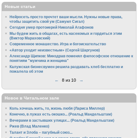
Новые статьи
Нейросеть просто прочтет ваши мысли. Нужны новые права,
чтобы защитить свой ум (Самуил Сигал)
Сегодня умер протоиерей Николай Агафонов
Мы будем жить в общагах, есть насекомых и гордиться этим
(Виктор Мараховский)
Cовременное монашество. Игра и богоискательство
«Автор уходит неизвестным» (Сергей Шаргунов)
Александр Щипков: Минздрав поменял философское отношение к
понятиям "мужчина и женщина"
Калужская бизнесвумен решила раздавать хлеб бесплатно и
пожалела об этом
←
8 из 10
→
Новое в Читальном зале
Коль хочешь жить, то, жизнь любя (Лариса Миллер)
Конечно, в лужах есть окошко... (Роальд Мандельштам)
Вечерами в застывших улицах... (Роальд Мандельштам)
Ржев (Влад Маленко)
Талант и Злоба – пагубный союз...