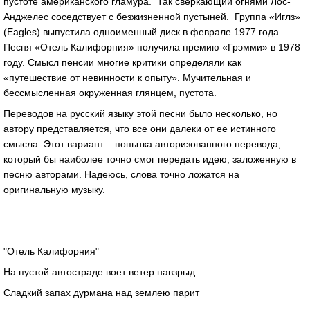
пустоте американского гламура. Так сверкающий огнями Лос-
Анджелес соседствует с безжизненной пустыней. Группа «Иглз»
(Eagles) выпустила одноименный диск в феврале 1977 года.
Песня «Отель Калифорния» получила премию «Грэмми» в 1978
году. Смысл пенсии многие критики определяли как
«путешествие от невинности к опыту». Мучительная и
бессмысленная окруженная глянцем, пустота.
Переводов на русский языку этой песни было несколько, но
автору представляется, что все они далеки от ее истинного
смысла. Этот вариант – попытка авторизованного перевода,
который бы наиболее точно смог передать идею, заложенную в
песню авторами. Надеюсь, слова точно ложатся на
оригинальную музыку.
"Отель Калифорния"
На пустой автостраде воет ветер навзрыд
Сладкий запах дурмана над землею парит