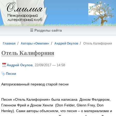
Перейти к основному содержанию
Омилия
Международный
литературный клуб
☰ Разделы сайта
Вы здесь
Главная
Авторы «Омилии»
Андрей Окулов
Отель Калифорния
Отель Калифорния
Андрей Окулов
, 22/09/2017 — 14:58
Песни
Авторизованный перевод старой песни
Песня «Отель Калифорния» была написана Доном Фелдером,
Гленном Фрей и Доном Хенли (Don Felder, Glenn Frey, Don
Henley). Сами авторы объясняли, что песня – о материализме и