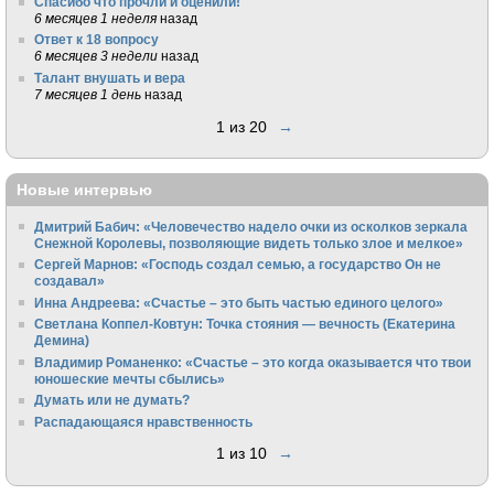
Спасибо что прочли и оценили!
6 месяцев 1 неделя
назад
Ответ к 18 вопросу
6 месяцев 3 недели
назад
Талант внушать и вера
7 месяцев 1 день
назад
1 из 20
→
Новые интервью
Дмитрий Бабич: «Человечество надело очки из осколков зеркала
Снежной Королевы, позволяющие видеть только злое и мелкое»
Сергей Марнов: «Господь создал семью, а государство Он не
создавал»
Инна Андреева: «Счастье – это быть частью единого целого»
Светлана Коппел-Ковтун: Точка стояния — вечность (Екатерина
Демина)
Владимир Романенко: «Счастье – это когда оказывается что твои
юношеские мечты сбылись»
Думать или не думать?
Распадающаяся нравственность
1 из 10
→