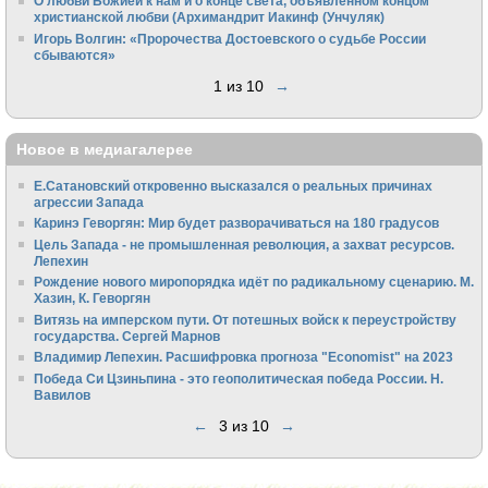
О любви Божией к нам и о конце света, объявленном концом
христианской любви (Архимандрит Иакинф (Унчуляк)
Игорь Волгин: «Пророчества Достоевского о судьбе России
сбываются»
1 из 10
→
Новое в медиагалерее
Е.Сатановский откровенно высказался о реальных причинах
агрессии Запада
Каринэ Геворгян: Мир будет разворачиваться на 180 градусов
Цель Запада - не промышленная революция, а захват ресурсов.
Лепехин
Рождение нового миропорядка идёт по радикальному сценарию. М.
Хазин, К. Геворгян
Витязь на имперском пути. От потешных войск к переустройству
государства. Сергей Марнов
Владимир Лепехин. Расшифровка прогноза "Economist" на 2023
Победа Си Цзиньпина - это геополитическая победа России. Н.
Вавилов
←
3 из 10
→