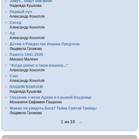
Зовут... зовут они меня
Надежда Кушкова
Первый луч
Александр Конопля
Сосед
Александр Конопля
Ад
Александр Конопля
Детям о Рождестве Иоанна Предтечи
Людмила Громова
Память 1941-2026
Михаил Малеин
"Когда шипит в тиши машина..."
Александр Конопля
Снег
Александр Конопля
НАШИМ ВОИНАМ
Надежда Кушкова
Сказание о жене Адера и о рыжей блуднице
Монахиня Евфимия Пащенко
Можно ли увидеть Бога? Тайна Святой Троицы
Людмила Громова
1 из 10
→