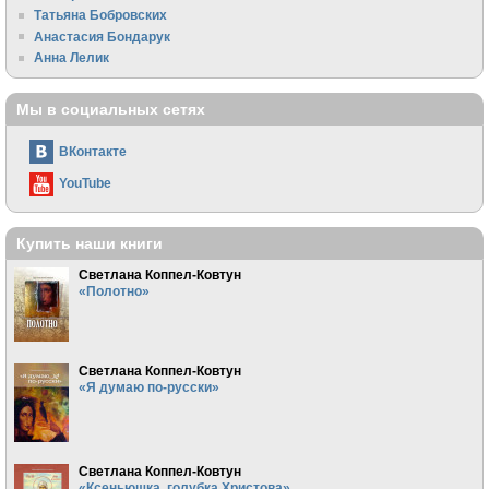
Татьяна Бобровских
Анастасия Бондарук
Анна Лелик
Мы в социальных сетях
ВКонтакте
YouTube
Купить наши книги
Светлана Коппел-Ковтун
«Полотно»
Светлана Коппел-Ковтун
«Я думаю по-русски»
Светлана Коппел-Ковтун
«Ксеньюшка, голубка Христова»