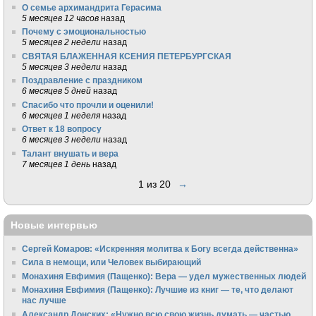
О семье архимандрита Герасима
5 месяцев 12 часов
назад
Почему с эмоциональностью
5 месяцев 2 недели
назад
СВЯТАЯ БЛАЖЕННАЯ КСЕНИЯ ПЕТЕРБУРГСКАЯ
5 месяцев 3 недели
назад
Поздравление с праздником
6 месяцев 5 дней
назад
Спасибо что прочли и оценили!
6 месяцев 1 неделя
назад
Ответ к 18 вопросу
6 месяцев 3 недели
назад
Талант внушать и вера
7 месяцев 1 день
назад
1 из 20
→
Новые интервью
Сергей Комаров: «Искренняя молитва к Богу всегда действенна»
Сила в немощи, или Человек выбирающий
Монахиня Евфимия (Пащенко): Вера — удел мужественных людей
Монахиня Евфимия (Пащенко): Лучшие из книг — те, что делают
нас лучше
Александр Донских: «Нужно всю свою жизнь думать — частью