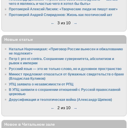
чего я являюсь и частью чего я хотел бы быть»
Протоиерей Алексий Лисняк: «Творческие люди не пишут книг»
Протоиерей Андрей Спиридонов: Жизнь как поэтический акт
←
3 из 10
→
Новые статьи
Наталья Нарочницкая: «Приговор России вынесен и обжалованию
не подлежит»
Петр I: pro et contra. Сохранение суверенитета, абсолютизм и
рывок к империи
Русский язык — это не только слово, но и духовное пространство
Минюст предложил отказаться от бумажных свидетельств о браке
(Владислав Куликов)
УПЦ заявила о независимости от РПЦ
В УПЦ заявили о сохранении отношений с Русской православной
церковью
Дерусификация и теологическая война (Александр Щипков)
←
2 из 10
→
Новое в Читальном зале