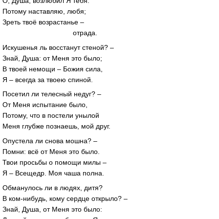
О, Душа, возлюбил Я тебя.
Потому наставляю, любя;
Зреть твоё возрастанье –
отрада.
Искушенья ль восстанут стеной? –
Знай, Душа: от Меня это было;
В твоей немощи – Божия сила,
Я – всегда за твоею спиной.
Посетил ли телесный недуг? –
От Меня испытание было,
Потому, что в постели унылой
Меня глубже познаешь, мой друг.
Опустела ли снова мошна? –
Помни: всё от Меня это было.
Твои просьбы о помощи милы –
Я – Всещедр. Моя чаша полна.
Обманулось ли в людях, дитя?
В ком-нибудь, кому сердце открыло? –
Знай, Душа, от Меня это было: