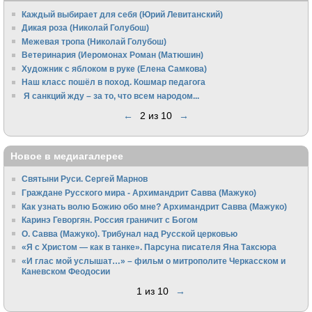
Каждый выбирает для себя (Юрий Левитанский)
Дикая роза (Николай Голубош)
Межевая тропа (Николай Голубош)
Ветеринария (Иеромонах Роман (Матюшин)
Художник с яблоком в руке (Елена Самкова)
Наш класс пошёл в поход. Кошмар педагога
Я санкций жду – за то, что всем народом...
←
2 из 10
→
Новое в медиагалерее
Святыни Руси. Сергей Марнов
Граждане Русского мира - Архимандрит Савва (Мажуко)
Как узнать волю Божию обо мне? Архимандрит Савва (Мажуко)
Каринэ Геворгян. Россия граничит с Богом
О. Савва (Мажуко). Трибунал над Русской церковью
«Я с Христом — как в танке». Парсуна писателя Яна Таксюра
«И глас мой услышат…» – фильм о митрополите Черкасском и
Каневском Феодосии
1 из 10
→