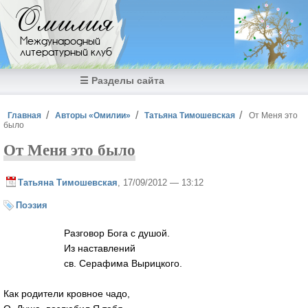
Перейти к основному содержанию
Омилия
Международный
литературный клуб
☰ Разделы сайта
Вы здесь
Главная
Авторы «Омилии»
Татьяна Тимошевская
От Меня это
было
От Меня это было
Татьяна Тимошевская
, 17/09/2012 — 13:12
Поэзия
Разговор Бога с душой.
Из наставлений
св. Серафима Вырицкого.
Как родители кровное чадо,