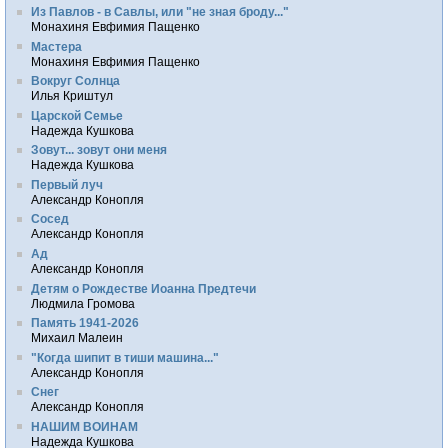
Из Павлов - в Савлы, или "не зная броду..."
Монахиня Евфимия Пащенко
Мастера
Монахиня Евфимия Пащенко
Вокруг Солнца
Илья Криштул
Царской Семье
Надежда Кушкова
Зовут... зовут они меня
Надежда Кушкова
Первый луч
Александр Конопля
Сосед
Александр Конопля
Ад
Александр Конопля
Детям о Рождестве Иоанна Предтечи
Людмила Громова
Память 1941-2026
Михаил Малеин
"Когда шипит в тиши машина..."
Александр Конопля
Снег
Александр Конопля
НАШИМ ВОИНАМ
Надежда Кушкова