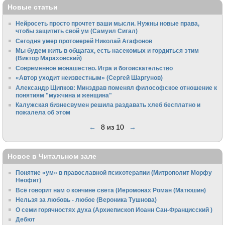
Новые статьи
Нейросеть просто прочтет ваши мысли. Нужны новые права,
чтобы защитить свой ум (Самуил Сигал)
Сегодня умер протоиерей Николай Агафонов
Мы будем жить в общагах, есть насекомых и гордиться этим
(Виктор Мараховский)
Cовременное монашество. Игра и богоискательство
«Автор уходит неизвестным» (Сергей Шаргунов)
Александр Щипков: Минздрав поменял философское отношение к
понятиям "мужчина и женщина"
Калужская бизнесвумен решила раздавать хлеб бесплатно и
пожалела об этом
←
8 из 10
→
Новое в Читальном зале
Понятие «ум» в православной психотерапии (Митрополит Морфу
Неофит)
Всё говорит нам о кончине света (Иеромонах Роман (Матюшин)
Нельзя за любовь - любое (Вероника Тушнова)
О семи горячностях духа (Архиепископ Иоанн Сан-Францисский )
Дебют