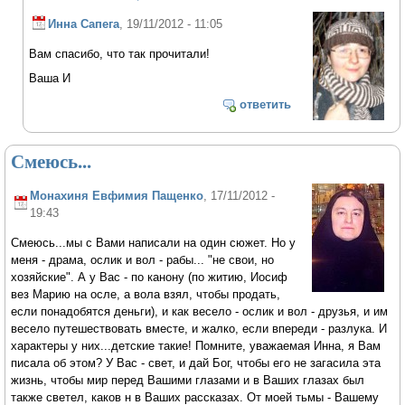
Инна Сапега
, 19/11/2012 - 11:05
Вам спасибо, что так прочитали!
Ваша И
ответить
Смеюсь...
Монахиня Евфимия Пащенко
, 17/11/2012 -
19:43
Смеюсь...мы с Вами написали на один сюжет. Но у
меня - драма, ослик и вол - рабы... "не свои, но
хозяйские". А у Вас - по канону (по житию, Иосиф
вез Марию на осле, а вола взял, чтобы продать,
если понадобятся деньги), и как весело - ослик и вол - друзья, и им
весело путешествовать вместе, и жалко, если впереди - разлука. И
характеры у них...детские такие! Помните, уважаемая Инна, я Вам
писала об этом? У Вас - свет, и дай Бог, чтобы его не загасила эта
жизнь, чтобы мир перед Вашими глазами и в Ваших глазах был
также светел, каков н в Ваших рассказах. От моей тьмы - Вашему