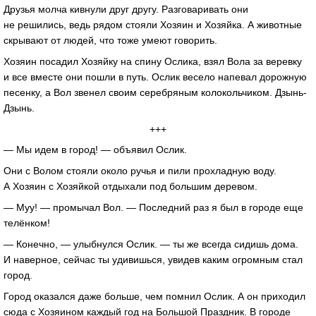
Друзья молча кивнули друг другу. Разговаривать они
не решились, ведь рядом стояли Хозяин и Хозяйка. А животные
скрывают от людей, что тоже умеют говорить.
Хозяин посадил Хозяйку на спину Ослика, взял Вола за веревку
и все вместе они пошли в путь. Ослик весело напевал дорожную
песенку, а Вол звенел своим серебряным колокольчиком. Дзынь-
Дзынь.
+++
— Мы идем в город! — объявил Ослик.
Они с Волом стояли около ручья и пили прохладную воду.
А Хозяин с Хозяйкой отдыхали под большим деревом.
— Муу! — промычал Вол. — Последний раз я был в городе еще
телёнком!
— Конечно, — улыбнулся Ослик. — ты же всегда сидишь дома.
И наверное, сейчас ты удивишься, увидев каким огромным стал
город.
Город оказался даже больше, чем помнил Ослик. А он приходил
сюда с Хозяином каждый год на Большой Праздник. В городе