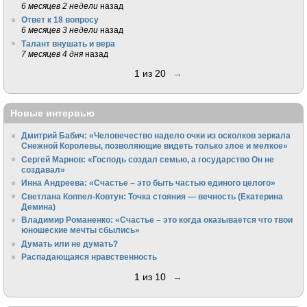
6 месяцев 2 недели
назад
Ответ к 18 вопросу
6 месяцев 3 недели
назад
Талант внушать и вера
7 месяцев 4 дня
назад
1 из 20
→
Новые интервью
Дмитрий Бабич: «Человечество надело очки из осколков зеркала
Снежной Королевы, позволяющие видеть только злое и мелкое»
Сергей Марнов: «Господь создал семью, а государство Он не
создавал»
Инна Андреева: «Счастье – это быть частью единого целого»
Светлана Коппел-Ковтун: Точка стояния — вечность (Екатерина
Демина)
Владимир Романенко: «Счастье – это когда оказывается что твои
юношеские мечты сбылись»
Думать или не думать?
Распадающаяся нравственность
1 из 10
→