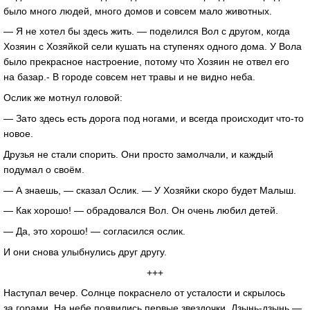
было много людей, много домов и совсем мало животных.
— Я не хотел бы здесь жить. — поделился Вол с другом, когда
Хозяин с Хозяйкой сели кушать на ступенях одного дома. У Вола
было прекрасное настроение, потому что Хозяин не отвел его
на базар.- В городе совсем нет травы и не видно неба.
Ослик же мотнул головой:
— Зато здесь есть дорога под ногами, и всегда происходит что-то
новое.
Друзья не стали спорить. Они просто замолчали, и каждый
подумал о своём.
— А знаешь, — сказал Ослик. — У Хозяйки скоро будет Малыш.
— Как хорошо! — обрадовался Вол. Он очень любил детей.
— Да, это хорошо! — согласился ослик.
И они снова улыбнулись друг другу.
+++
Наступал вечер. Солнце покраснело от усталости и скрылось
за горами. На небе появились первые звездочки. Дзынь-дзынь —