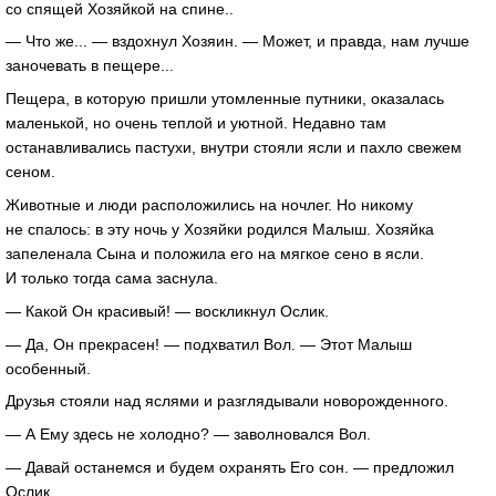
со спящей Хозяйкой на спине..
— Что же... — вздохнул Хозяин. — Может, и правда, нам лучше
заночевать в пещере...
Пещера, в которую пришли утомленные путники, оказалась
маленькой, но очень теплой и уютной. Недавно там
останавливались пастухи, внутри стояли ясли и пахло свежем
сеном.
Животные и люди расположились на ночлег. Но никому
не спалось: в эту ночь у Хозяйки родился Малыш. Хозяйка
запеленала Сына и положила его на мягкое сено в ясли.
И только тогда сама заснула.
— Какой Он красивый! — воскликнул Ослик.
— Да, Он прекрасен! — подхватил Вол. — Этот Малыш
особенный.
Друзья стояли над яслями и разглядывали новорожденного.
— А Ему здесь не холодно? — заволновался Вол.
— Давай останемся и будем охранять Его сон. — предложил
Ослик.