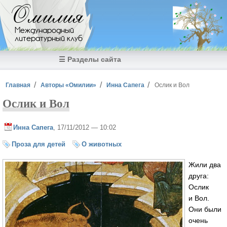
Перейти к основному содержанию
Омилия
Международный
литературный клуб
☰ Разделы сайта
Вы здесь
Главная
Авторы «Омилии»
Инна Сапега
Ослик и Вол
Ослик и Вол
Инна Сапега
, 17/11/2012 — 10:02
Проза для детей
О животных
Жили два
друга:
Ослик
и Вол.
Они были
очень