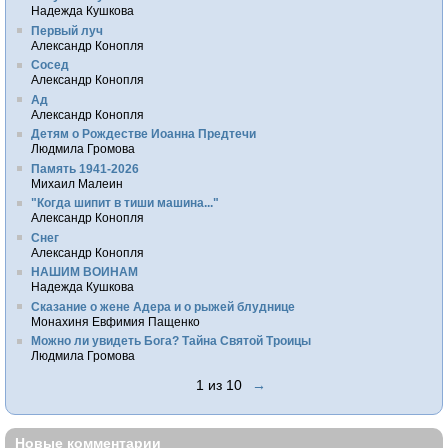
Надежда Кушкова
Первый луч
Александр Конопля
Сосед
Александр Конопля
Ад
Александр Конопля
Детям о Рождестве Иоанна Предтечи
Людмила Громова
Память 1941-2026
Михаил Малеин
"Когда шипит в тиши машина..."
Александр Конопля
Снег
Александр Конопля
НАШИМ ВОИНАМ
Надежда Кушкова
Сказание о жене Адера и о рыжей блуднице
Монахиня Евфимия Пащенко
Можно ли увидеть Бога? Тайна Святой Троицы
Людмила Громова
1 из 10
→
Новые комментарии