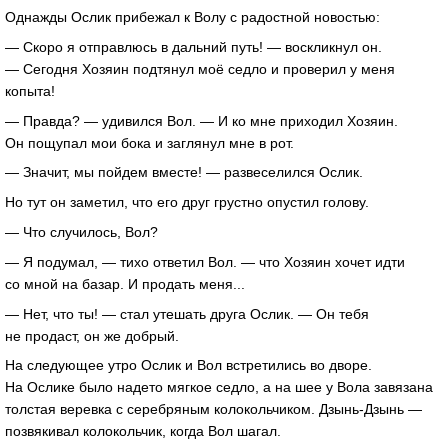
Однажды Ослик прибежал к Волу с радостной новостью:
— Скоро я отправлюсь в дальний путь! — воскликнул он.
— Сегодня Хозяин подтянул моё седло и проверил у меня
копыта!
— Правда? — удивился Вол. — И ко мне приходил Хозяин.
Он пощупал мои бока и заглянул мне в рот.
— Значит, мы пойдем вместе! — развеселился Ослик.
Но тут он заметил, что его друг грустно опустил голову.
— Что случилось, Вол?
— Я подумал, — тихо ответил Вол. — что Хозяин хочет идти
со мной на базар. И продать меня...
— Нет, что ты! — стал утешать друга Ослик. — Он тебя
не продаст, он же добрый.
На следующее утро Ослик и Вол встретились во дворе.
На Ослике было надето мягкое седло, а на шее у Вола завязана
толстая веревка с серебряным колокольчиком. Дзынь-Дзынь —
позвякивал колокольчик, когда Вол шагал.