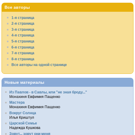
Все авторы
1-я страница
2-я страница
3-я страница
4-я страница
5-я страница
6-я страница
7-я страница
8-я страница
Все авторы на одной странице
Новые материалы
Из Павлов - в Савлы, или "не зная броду..."
Монахиня Евфимия Пащенко
Мастера
Монахиня Евфимия Пащенко
Вокруг Солнца
Илья Криштул
Царской Семье
Надежда Кушкова
Зовут... зовут они меня