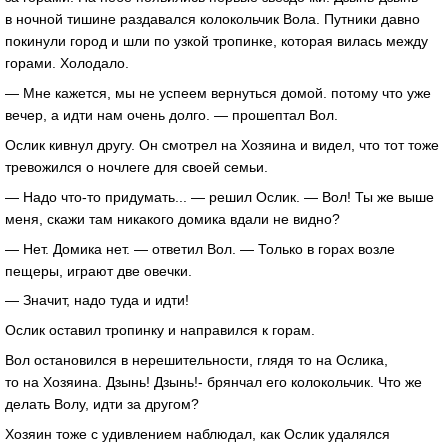
в ночной тишине раздавался колокольчик Вола. Путники давно
покинули город и шли по узкой тропинке, которая вилась между
горами. Холодало.
— Мне кажется, мы не успеем вернуться домой. потому что уже
вечер, а идти нам очень долго. — прошептал Вол.
Ослик кивнул другу. Он смотрел на Хозяина и видел, что тот тоже
тревожился о ночлеге для своей семьи.
— Надо что-то придумать... — решил Ослик. — Вол! Ты же выше
меня, скажи там никакого домика вдали не видно?
— Нет. Домика нет. — ответил Вол. — Только в горах возле
пещеры, играют две овечки.
— Значит, надо туда и идти!
Ослик оставил тропинку и направился к горам.
Вол остановился в нерешительности, глядя то на Ослика,
то на Хозяина. Дзынь! Дзынь!- брянчал его колокольчик. Что же
делать Волу, идти за другом?
Хозяин тоже с удивлением наблюдал, как Ослик удалялся