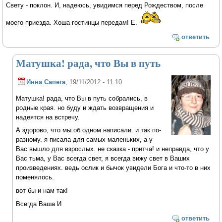
Свету - поклон. И, надеюсь, увидимся перед Рождеством, после
моего приезда. Хоша гостинцы передам! Е.
ответить
Матушка! рада, что Вы в путь
Инна Сапега
, 19/11/2012 - 11:10
Матушка! рада, что Вы в путь собрались, в
родные края. но буду и ждать возвращения и
надеятся на встречу.
А здорово, что мы об одном написали. и так по-
разному. я писала для самых маленьких, а у
Вас вышло для взрослых. не сказка - притча! и неправда, что у
Вас тьма, у Вас всегда свет, я всегда вижу свет в Ваших
произведениях. ведь ослик и бычок увидели Бога и что-то в них
поменялось.
вот бы и нам так!
Всегда Ваша И
ответить