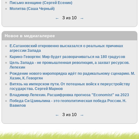
Письмо женщине (Сергей Есенин)
Молитва (Саша Черный)
←
3 из 10
→
Новое в медиагалерее
Е.Сатановский откровенно высказался о реальных причинах
агрессии Запада
Каринэ Геворгян: Мир будет разворачиваться на 180 градусов
Цель Запада - не промышленная революция, а захват ресурсов.
Лепехин
Рождение нового миропорядка идёт по радикальному сценарию. М.
Хазин, К. Геворгян
Витязь на имперском пути. От потешных войск к переустройству
государства. Сергей Марнов
Владимир Лепехин. Расшифровка прогноза "Economist" на 2023
Победа Си Цзиньпина - это геополитическая победа России. Н.
Вавилов
←
3 из 10
→