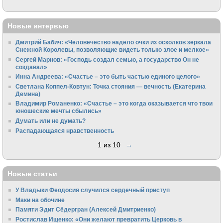
Новые интервью
Дмитрий Бабич: «Человечество надело очки из осколков зеркала
Снежной Королевы, позволяющие видеть только злое и мелкое»
Сергей Марнов: «Господь создал семью, а государство Он не
создавал»
Инна Андреева: «Счастье – это быть частью единого целого»
Светлана Коппел-Ковтун: Точка стояния — вечность (Екатерина
Демина)
Владимир Романенко: «Счастье – это когда оказывается что твои
юношеские мечты сбылись»
Думать или не думать?
Распадающаяся нравственность
1 из 10
→
Новые статьи
У Владыки Феодосия случился сердечный приступ
Маки на обочине
Памяти Эдит Сёдергран (Алексей Дмитриенко)
Ростислав Ищенко: «Они желают превратить Церковь в