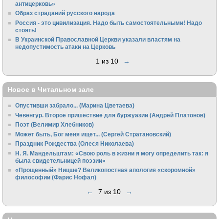
антицерковь»
Образ страданий русского народа
Россия - это цивилизация. Надо быть самостоятельными! Надо
стоять!
В Украинской Православной Церкви указали властям на
недопустимость атаки на Церковь
1 из 10
→
Новое в Читальном зале
Опустивши забрало... (Марина Цветаева)
Чевенгур. Второе пришествие для буржуазии (Андрей Платонов)
Поэт (Велимир Хлебников)
Может быть, Бог меня ищет... (Сергей Стратановский)
Праздник Рождества (Олеся Николаева)
Н. Я. Мандельштам: «Свою pоль в жизни я могу опpеделить так: я
была свидетельницей поэзии»
«Прощенный» Ницше? Великопостная апология «скоромной»
философии (Фарис Нофал)
←
7 из 10
→