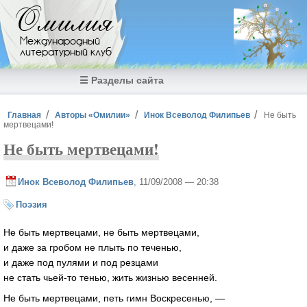
Перейти к основному содержанию
Омилия
Международный
литературный клуб
☰ Разделы сайта
Вы здесь
Главная
Авторы «Омилии»
Инок Всеволод Филипьев
Не быть
мертвецами!
Не быть мертвецами!
Инок Всеволод Филипьев
, 11/09/2008 — 20:38
Поэзия
Не быть мертвецами, не быть мертвецами,
и даже за гробом не плыть по теченью,
и даже под пулями и под резцами
не стать чьей-то тенью, жить жизнью весенней.
Не быть мертвецами, петь гимн Воскресенью, —