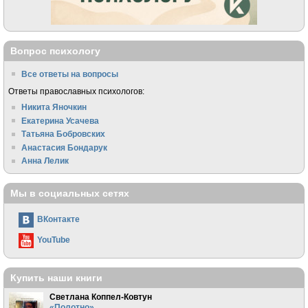
Вопрос психологу
Все ответы на вопросы
Ответы православных психологов:
Никита Яночкин
Екатерина Усачева
Татьяна Бобровских
Анастасия Бондарук
Анна Лелик
Мы в социальных сетях
ВКонтакте
YouTube
Купить наши книги
Светлана Коппел-Ковтун
«Полотно»