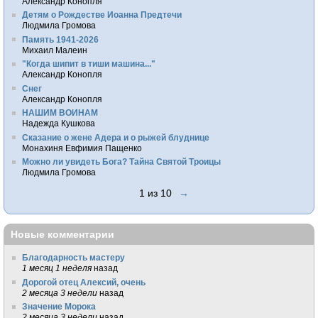
Александр Конопля
Детям о Рождестве Иоанна Предтечи
Людмила Громова
Память 1941-2026
Михаил Малеин
"Когда шипит в тиши машина..."
Александр Конопля
Снег
Александр Конопля
НАШИМ ВОИНАМ
Надежда Кушкова
Сказание о жене Адера и о рыжей блуднице
Монахиня Евфимия Пащенко
Можно ли увидеть Бога? Тайна Святой Троицы
Людмила Громова
1 из 10
→
Новые комментарии
Благодарность мастеру
1 месяц 1 неделя
назад
Дорогой отец Алексий, очень
2 месяца 3 недели
назад
Значение Морока
2 месяца 3 недели
назад