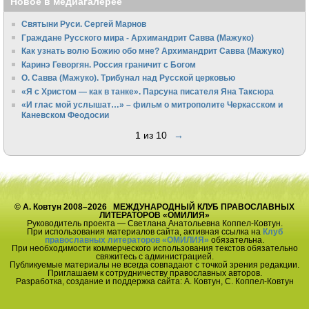
Новое в медиагалерее
Святыни Руси. Сергей Марнов
Граждане Русского мира - Архимандрит Савва (Мажуко)
Как узнать волю Божию обо мне? Архимандрит Савва (Мажуко)
Каринэ Геворгян. Россия граничит с Богом
О. Савва (Мажуко). Трибунал над Русской церковью
«Я с Христом — как в танке». Парсуна писателя Яна Таксюра
«И глас мой услышат…» – фильм о митрополите Черкасском и
Каневском Феодосии
1 из 10
→
© А. Ковтун 2008–2026 МЕЖДУНАРОДНЫЙ КЛУБ ПРАВОСЛАВНЫХ
ЛИТЕРАТОРОВ «ОМИЛИЯ»
Руководитель проекта — Светлана Анатольевна Коппел-Ковтун.
При использования материалов сайта, активная ссылка на
Клуб
православных литераторов «ОМИЛИЯ»
обязательна.
При необходимости коммерческого использования текстов обязательно
свяжитесь с администрацией.
Публикуемые материалы не всегда совпадают с точкой зрения редакции.
Приглашаем к сотрудничеству православных авторов.
Разработка, создание и поддержка сайта: А. Ковтун, С. Коппел-Ковтун