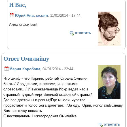
И Вас,
Юрий Анастасьян
, 11/01/2014 - 17:44
Алла спаси Бог!
ответить
Ответ Омилийцу
Мария Коробова
, 04/01/2014 - 22:44
Что шкаф - что Нарния, ребята!/ Страна Омилия
богата/ И чудесами, и лесами, и золотыми
словесами.../ И высекаельница Искр ведет нас в
странный чудный мир/ Великой сказочной страны,/
Где все достойны и равны;/Где мысли, чувства
прорастают и голос Бога долетает.../За оду, Юрий, исполать!/Спешу
Вам весточку послать.
С восхищением Нижегородская Омилийка
ответить