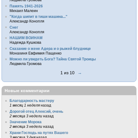
Память 1941-2026
Михаил Малеин
"Когда шипит в тиши машина..."
Александр Конопля
Снег
Александр Конопля
НАШИМ ВОИНАМ
Надежда Кушкова
Сказание о жене Адера и о рыжей блуднице
Монахиня Евфимия Пащенко
Можно ли увидеть Бога? Тайна Святой Троицы
Людмила Громова
1 из 10
→
Новые комментарии
Благодарность мастеру
1 месяц 1 неделя
назад
Дорогой отец Алексий, очень
2 месяца 3 недели
назад
Значение Морока
2 месяца 3 недели
назад
Храни Господь на путях Вашего
3 месяца 3 дня
назад