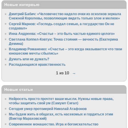
Новые интервью
Дмитрий Бабич: «Человечество надело очки из осколков зеркала
Снежной Королевы, позволяющие видеть только злое и мелкое»
Сергей Марнов: «Господь создал семью, а государство Он не
создавал»
Инна Андреева: «Счастье – это быть частью единого целого»
Светлана Коппел-Ковтун: Точка стояния — вечность (Екатерина
Демина)
Владимир Романенко: «Счастье – это когда оказывается что твои
юношеские мечты сбылись»
Думать или не думать?
Распадающаяся нравственность
1 из 10
→
Новые статьи
Нейросеть просто прочтет ваши мысли. Нужны новые права,
чтобы защитить свой ум (Самуил Сигал)
Сегодня умер протоиерей Николай Агафонов
Мы будем жить в общагах, есть насекомых и гордиться этим
(Виктор Мараховский)
Cовременное монашество. Игра и богоискательство