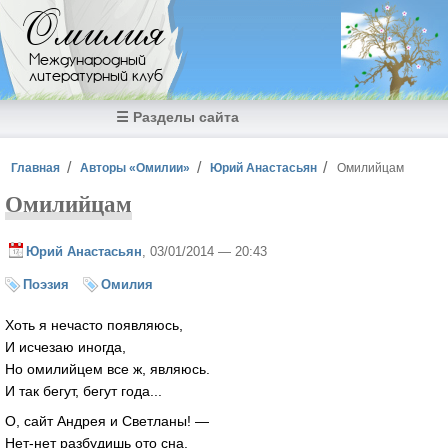
Перейти к основному содержанию
Омилия
Международный
литературный клуб
☰ Разделы сайта
Вы здесь
Главная
Авторы «Омилии»
Юрий Анастасьян
Омилийцам
Омилийцам
Юрий Анастасьян
, 03/01/2014 — 20:43
Поэзия
Омилия
Хоть я нечасто появляюсь,
И исчезаю иногда,
Но омилийцем все ж, являюсь.
И так бегут, бегут года...
О, сайт Андрея и Светланы! —
Нет-нет разбудишь ото сна.