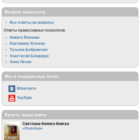
Вопрос психологу
Все ответы на вопросы
Ответы православных психологов:
Никита Яночкин
Екатерина Усачева
Татьяна Бобровских
Анастасия Бондарук
Анна Лелик
Мы в социальных сетях
ВКонтакте
YouTube
Купить наши книги
Светлана Коппел-Ковтун
«Полотно»