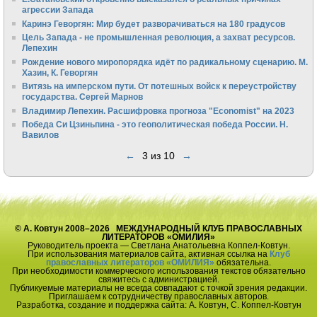
агрессии Запада
Каринэ Геворгян: Мир будет разворачиваться на 180 градусов
Цель Запада - не промышленная революция, а захват ресурсов.
Лепехин
Рождение нового миропорядка идёт по радикальному сценарию. М.
Хазин, К. Геворгян
Витязь на имперском пути. От потешных войск к переустройству
государства. Сергей Марнов
Владимир Лепехин. Расшифровка прогноза "Economist" на 2023
Победа Си Цзиньпина - это геополитическая победа России. Н.
Вавилов
←
3 из 10
→
© А. Ковтун 2008–2026 МЕЖДУНАРОДНЫЙ КЛУБ ПРАВОСЛАВНЫХ
ЛИТЕРАТОРОВ «ОМИЛИЯ»
Руководитель проекта — Светлана Анатольевна Коппел-Ковтун.
При использования материалов сайта, активная ссылка на
Клуб
православных литераторов «ОМИЛИЯ»
обязательна.
При необходимости коммерческого использования текстов обязательно
свяжитесь с администрацией.
Публикуемые материалы не всегда совпадают с точкой зрения редакции.
Приглашаем к сотрудничеству православных авторов.
Разработка, создание и поддержка сайта: А. Ковтун, С. Коппел-Ковтун