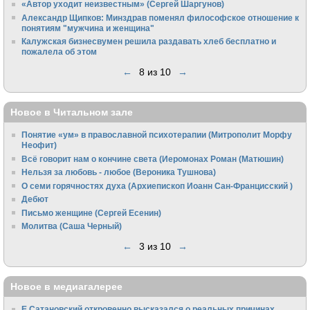
«Автор уходит неизвестным» (Сергей Шаргунов)
Александр Щипков: Минздрав поменял философское отношение к
понятиям "мужчина и женщина"
Калужская бизнесвумен решила раздавать хлеб бесплатно и
пожалела об этом
←
8 из 10
→
Новое в Читальном зале
Понятие «ум» в православной психотерапии (Митрополит Морфу
Неофит)
Всё говорит нам о кончине света (Иеромонах Роман (Матюшин)
Нельзя за любовь - любое (Вероника Тушнова)
О семи горячностях духа (Архиепископ Иоанн Сан-Францисский )
Дебют
Письмо женщине (Сергей Есенин)
Молитва (Саша Черный)
←
3 из 10
→
Новое в медиагалерее
Е.Сатановский откровенно высказался о реальных причинах