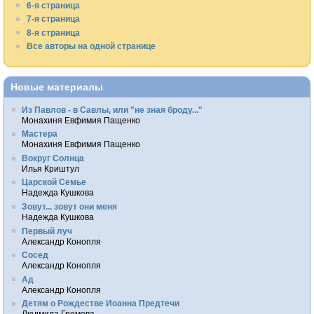
6-я страница
7-я страница
8-я страница
Все авторы на одной странице
Новые материалы
Из Павлов - в Савлы, или "не зная броду..."
Монахиня Евфимия Пащенко
Мастера
Монахиня Евфимия Пащенко
Вокруг Солнца
Илья Криштул
Царской Семье
Надежда Кушкова
Зовут... зовут они меня
Надежда Кушкова
Первый луч
Александр Конопля
Сосед
Александр Конопля
Ад
Александр Конопля
Детям о Рождестве Иоанна Предтечи
Людмила Громова