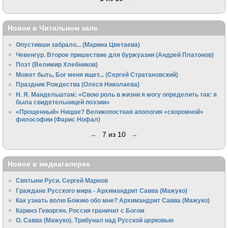
Новое в Читальном зале
Опустивши забрало... (Марина Цветаева)
Чевенгур. Второе пришествие для буржуазии (Андрей Платонов)
Поэт (Велимир Хлебников)
Может быть, Бог меня ищет... (Сергей Стратановский)
Праздник Рождества (Олеся Николаева)
Н. Я. Мандельштам: «Свою pоль в жизни я могу опpеделить так: я
была свидетельницей поэзии»
«Прощенный» Ницше? Великопостная апология «скоромной»
философии (Фарис Нофал)
←
7 из 10
→
Новое в медиагалерее
Святыни Руси. Сергей Марнов
Граждане Русского мира - Архимандрит Савва (Мажуко)
Как узнать волю Божию обо мне? Архимандрит Савва (Мажуко)
Каринэ Геворгян. Россия граничит с Богом
О. Савва (Мажуко). Трибунал над Русской церковью