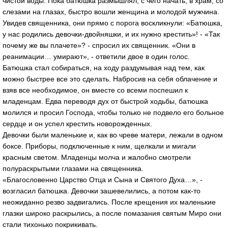
чистой воды. Пока батюшка размышлял, с чего начать, в храм, со
слезами на глазах, быстро вошли женщина и молодой мужчина.
Увидев священника, они прямо с порога воскликнули: «Батюшка,
у нас родились девочки-двойняшки, и их нужно крестить»! - «Так
почему же вы плачете»? - спросил их священник. «Они в
реанимации… умирают», - ответили двое в один голос.
Батюшка стал собираться, на ходу раздумывая над тем, как
можно быстрее все это сделать. Набросив на себя облачение и
взяв все необходимое, он вместе со всеми поспешил к
младенцам. Едва переводя дух от быстрой ходьбы, батюшка
молился и просил Господа, чтобы только не подвело его больное
сердце и он успел крестить новорожденных.
Девочки были маленькие и, как во чреве матери, лежали в одном
боксе. Приборы, подключенные к ним, щелкали и мигали
красным светом. Младенцы молча и жалобно смотрели
полураскрытыми глазами на священника.
«Благословенно Царство Отца и Сына и Святого Духа…», -
возгласил батюшка. Девочки зашевелились, а потом как-то
неожиданно резво задвигались. После крещения их маленькие
глазки широко раскрылись, а после помазания святым Миро они
стали тихонько покрикивать.