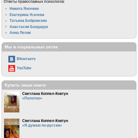
Ответы православных психологов:
Никита Яночкин
Екатерина Усачева
Татьяна Бобровских
Анастасия Бондарук
Анна Лелик
Мы в социальных сетях
ВКонтакте
YouTube
Купить наши книги
Светлана Коппел-Ковтун
«Полотно»
Светлана Коппел-Ковтун
«Я думаю по-русски»