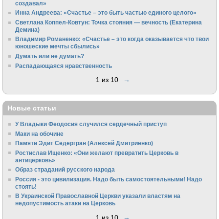
создавал»
Инна Андреева: «Счастье – это быть частью единого целого»
Светлана Коппел-Ковтун: Точка стояния — вечность (Екатерина
Демина)
Владимир Романенко: «Счастье – это когда оказывается что твои
юношеские мечты сбылись»
Думать или не думать?
Распадающаяся нравственность
1 из 10
→
Новые статьи
У Владыки Феодосия случился сердечный приступ
Маки на обочине
Памяти Эдит Сёдергран (Алексей Дмитриенко)
Ростислав Ищенко: «Они желают превратить Церковь в
антицерковь»
Образ страданий русского народа
Россия - это цивилизация. Надо быть самостоятельными! Надо
стоять!
В Украинской Православной Церкви указали властям на
недопустимость атаки на Церковь
1 из 10
→