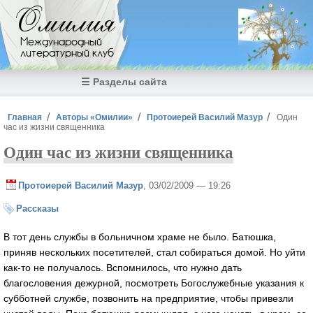
Перейти к основному содержанию
Омилия
Международный
литературный клуб
☰ Разделы сайта
Вы здесь
Главная
Авторы «Омилии»
Протоиерей Василий Мазур
Один
час из жизни священника
Один час из жизни священника
Протоиерей Василий Мазур
, 03/02/2009 — 19:26
Рассказы
В тот день службы в больничном храме не было. Батюшка,
приняв нескольких посетителей, стал собираться домой. Но уйти
как-то не получалось. Вспомнилось, что нужно дать
благословения дежурной, посмотреть Богослужебные указания к
субботней службе, позвонить на предприятие, чтобы привезли