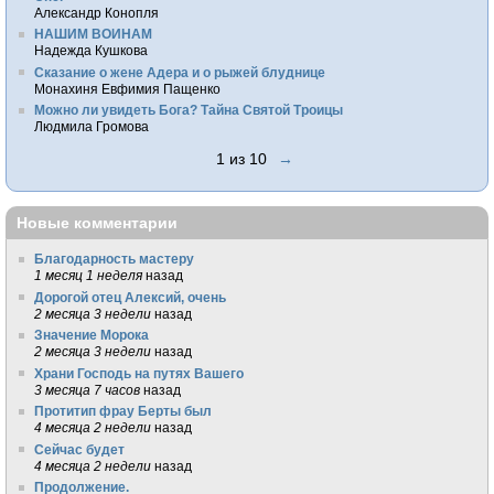
Александр Конопля
НАШИМ ВОИНАМ
Надежда Кушкова
Сказание о жене Адера и о рыжей блуднице
Монахиня Евфимия Пащенко
Можно ли увидеть Бога? Тайна Святой Троицы
Людмила Громова
1 из 10
→
Новые комментарии
Благодарность мастеру
1 месяц 1 неделя
назад
Дорогой отец Алексий, очень
2 месяца 3 недели
назад
Значение Морока
2 месяца 3 недели
назад
Храни Господь на путях Вашего
3 месяца 7 часов
назад
Протитип фрау Берты был
4 месяца 2 недели
назад
Сейчас будет
4 месяца 2 недели
назад
Продолжение.