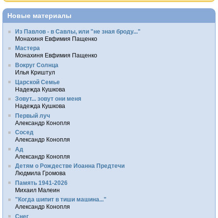
Новые материалы
Из Павлов - в Савлы, или "не зная броду..."
Монахиня Евфимия Пащенко
Мастера
Монахиня Евфимия Пащенко
Вокруг Солнца
Илья Криштул
Царской Семье
Надежда Кушкова
Зовут... зовут они меня
Надежда Кушкова
Первый луч
Александр Конопля
Сосед
Александр Конопля
Ад
Александр Конопля
Детям о Рождестве Иоанна Предтечи
Людмила Громова
Память 1941-2026
Михаил Малеин
"Когда шипит в тиши машина..."
Александр Конопля
Снег