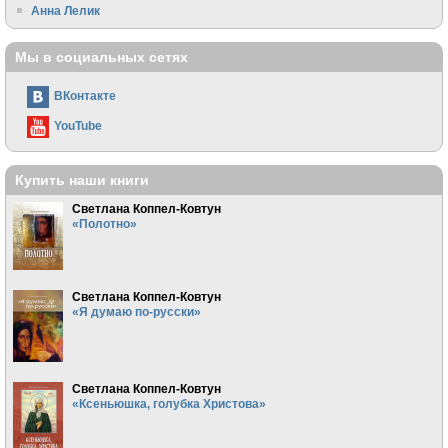
Анна Лелик
Мы в социальных сетях
ВКонтакте
YouTube
Купить наши книги
Светлана Коппел-Ковтун
«Полотно»
Светлана Коппел-Ковтун
«Я думаю по-русски»
Светлана Коппел-Ковтун
«Ксеньюшка, голубка Христова»