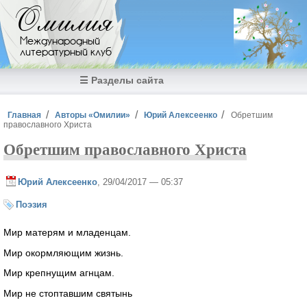
Перейти к основному содержанию
Омилия
Международный
литературный клуб
☰ Разделы сайта
Вы здесь
Главная
Авторы «Омилии»
Юрий Алексеенко
Обретшим
православного Христа
Обретшим православного Христа
Юрий Алексеенко
, 29/04/2017 — 05:37
Поэзия
Мир матерям и младенцам.
Мир окормляющим жизнь.
Мир крепнущим агнцам.
Мир не стоптавшим святынь