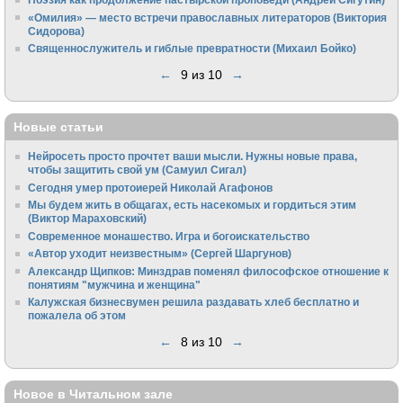
«Омилия» — место встречи православных литераторов (Виктория
Сидорова)
Священнослужитель и гиблые превратности (Михаил Бойко)
←
9 из 10
→
Новые статьи
Нейросеть просто прочтет ваши мысли. Нужны новые права,
чтобы защитить свой ум (Самуил Сигал)
Сегодня умер протоиерей Николай Агафонов
Мы будем жить в общагах, есть насекомых и гордиться этим
(Виктор Мараховский)
Cовременное монашество. Игра и богоискательство
«Автор уходит неизвестным» (Сергей Шаргунов)
Александр Щипков: Минздрав поменял философское отношение к
понятиям "мужчина и женщина"
Калужская бизнесвумен решила раздавать хлеб бесплатно и
пожалела об этом
←
8 из 10
→
Новое в Читальном зале