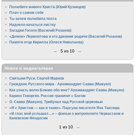
Полюбите живого Христа (Юрий Кузнецов)
Плач о самом себе
Ты зачем полюбила поэта
Надоело качаться листку
Загадки Гоголя (Василий Розанов)
«Демон» Лермонтова и его древние родичи (Василий Розанов)
Памяти отца Кирилла (Олеся Николаева)
←
5 из 10
→
Новое в медиагалерее
Святыни Руси. Сергей Марнов
Граждане Русского мира - Архимандрит Савва (Мажуко)
Как узнать волю Божию обо мне? Архимандрит Савва (Мажуко)
Каринэ Геворгян. Россия граничит с Богом
О. Савва (Мажуко). Трибунал над Русской церковью
«Я с Христом — как в танке». Парсуна писателя Яна Таксюра
«И глас мой услышат…» – фильм о митрополите Черкасском и
Каневском Феодосии
1 из 10
→