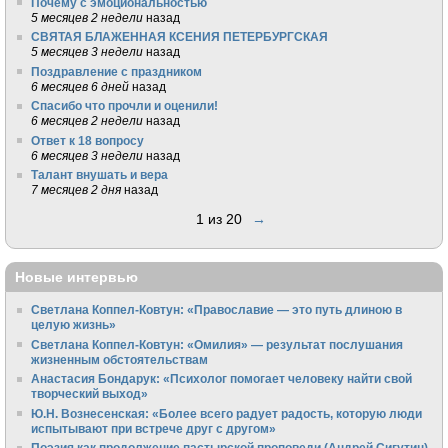
Почему с эмоциональностью
5 месяцев 2 недели
назад
СВЯТАЯ БЛАЖЕННАЯ КСЕНИЯ ПЕТЕРБУРГСКАЯ
5 месяцев 3 недели
назад
Поздравление с праздником
6 месяцев 6 дней
назад
Спасибо что прочли и оценили!
6 месяцев 2 недели
назад
Ответ к 18 вопросу
6 месяцев 3 недели
назад
Талант внушать и вера
7 месяцев 2 дня
назад
1 из 20
→
Новые интервью
Светлана Коппел-Ковтун: «Православие — это путь длиною в
целую жизнь»
Светлана Коппел-Ковтун: «Омилия» — результат послушания
жизненным обстоятельствам
Анастасия Бондарук: «Психолог помогает человеку найти свой
творческий выход»
Ю.Н. Вознесенская: «Более всего радует радость, которую люди
испытывают при встрече друг с другом»
Поэзия как продолжение пастырской проповеди (Андрей Сигутин)