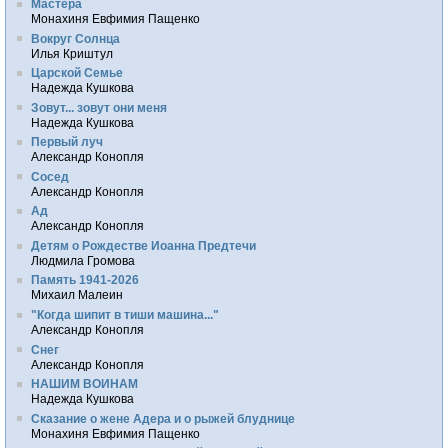
Мастера
Монахиня Евфимия Пащенко
Вокруг Солнца
Илья Криштул
Царской Семье
Надежда Кушкова
Зовут... зовут они меня
Надежда Кушкова
Первый луч
Александр Конопля
Сосед
Александр Конопля
Ад
Александр Конопля
Детям о Рождестве Иоанна Предтечи
Людмила Громова
Память 1941-2026
Михаил Малеин
"Когда шипит в тиши машина..."
Александр Конопля
Снег
Александр Конопля
НАШИМ ВОИНАМ
Надежда Кушкова
Сказание о жене Адера и о рыжей блуднице
Монахиня Евфимия Пащенко