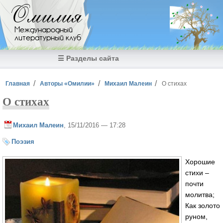
Перейти к основному содержанию
Омилия
Международный
литературный клуб
☰ Разделы сайта
Вы здесь
Главная
Авторы «Омилии»
Михаил Малеин
О стихах
О стихах
Михаил Малеин
, 15/11/2016 — 17:28
Поэзия
Хорошие
стихи –
почти
молитва;
Как золото
руном,