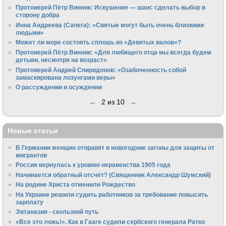
Протоиерей Пётр Винник: Искушение — шанс сделать выбор в
сторону добра
Инна Андреева (Сапега): «Святые могут быть очень близкими
людьми»
Может ли море состоять сплошь из «Девятых валов»?
Протоиерей Пётр Винник: «Для любящего отца мы всегда будем
детьми, несмотря на возраст»
Протоиерей Андрей Спиридонов: «Озабоченность собой
замаскирована лозунгами веры»
О рассуждении и осуждении
←
2 из 10
→
Новые статьи
В Германии женщин отправят в новогодние загоны для защиты от
мигрантов
Россия вернулась к уровню неравенства 1905 года
Начинается обратный отсчёт? (Священник Александр Шумский)
На родине Христа отменили Рождество
На Украине решили судить работников за требование повысить
зарплату
Эвтаназия - скользкий путь
«Все это ложь!». Как в Гааге судили сербского генерала Ратко