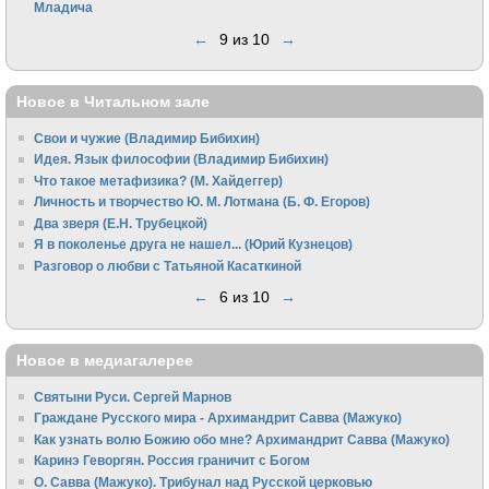
Младича
←
9 из 10
→
Новое в Читальном зале
Свои и чужие (Владимир Бибихин)
Идея. Язык философии (Владимир Бибихин)
Что такое метафизика? (М. Хайдеггер)
Личность и творчество Ю. М. Лотмана (Б. Ф. Егоров)
Два зверя (Е.Н. Трубецкой)
Я в поколенье друга не нашел... (Юрий Кузнецов)
Разговор о любви с Татьяной Касаткиной
←
6 из 10
→
Новое в медиагалерее
Святыни Руси. Сергей Марнов
Граждане Русского мира - Архимандрит Савва (Мажуко)
Как узнать волю Божию обо мне? Архимандрит Савва (Мажуко)
Каринэ Геворгян. Россия граничит с Богом
О. Савва (Мажуко). Трибунал над Русской церковью