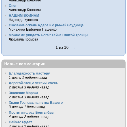
Александр Конопля
Снег
Александр Конопля
НАШИМ ВОИНАМ
Надежда Кушкова
Сказание о жене Адера и о рыжей блуднице
Монахиня Евфимия Пащенко
Можно ли увидеть Бога? Тайна Святой Троицы
Людмила Громова
1 из 10
→
Новые комментарии
Благодарность мастеру
1 месяц 1 неделя
назад
Дорогой отец Алексий, очень
2 месяца 3 недели
назад
Значение Морока
2 месяца 3 недели
назад
Храни Господь на путях Вашего
3 месяца 1 день
назад
Протитип фрау Берты был
4 месяца 2 недели
назад
Сейчас будет
4 месяца 2 недели
назад