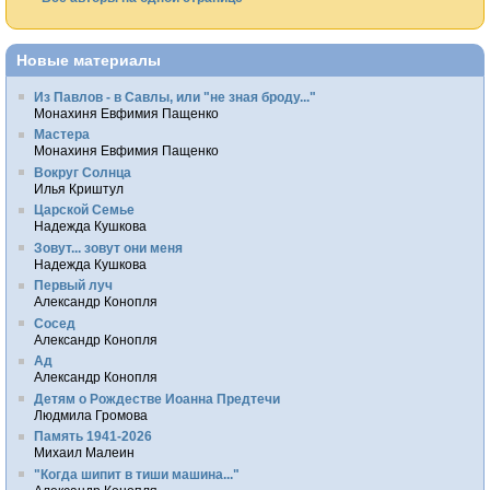
Новые материалы
Из Павлов - в Савлы, или "не зная броду..."
Монахиня Евфимия Пащенко
Мастера
Монахиня Евфимия Пащенко
Вокруг Солнца
Илья Криштул
Царской Семье
Надежда Кушкова
Зовут... зовут они меня
Надежда Кушкова
Первый луч
Александр Конопля
Сосед
Александр Конопля
Ад
Александр Конопля
Детям о Рождестве Иоанна Предтечи
Людмила Громова
Память 1941-2026
Михаил Малеин
"Когда шипит в тиши машина..."