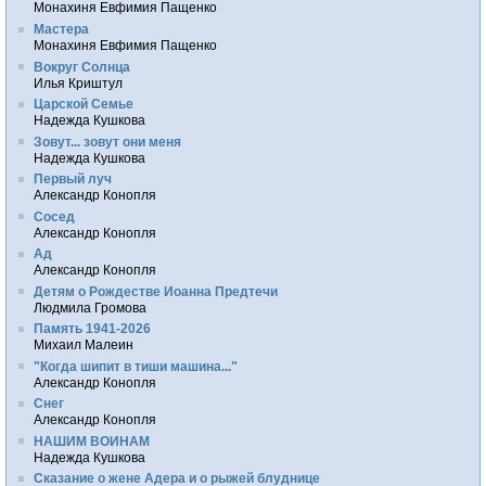
Монахиня Евфимия Пащенко
Мастера
Монахиня Евфимия Пащенко
Вокруг Солнца
Илья Криштул
Царской Семье
Надежда Кушкова
Зовут... зовут они меня
Надежда Кушкова
Первый луч
Александр Конопля
Сосед
Александр Конопля
Ад
Александр Конопля
Детям о Рождестве Иоанна Предтечи
Людмила Громова
Память 1941-2026
Михаил Малеин
"Когда шипит в тиши машина..."
Александр Конопля
Снег
Александр Конопля
НАШИМ ВОИНАМ
Надежда Кушкова
Сказание о жене Адера и о рыжей блуднице