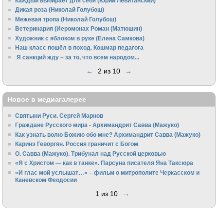
Каждый выбирает для себя (Юрий Левитанский)
Дикая роза (Николай Голубош)
Межевая тропа (Николай Голубош)
Ветеринария (Иеромонах Роман (Матюшин)
Художник с яблоком в руке (Елена Самкова)
Наш класс пошёл в поход. Кошмар педагога
Я санкций жду – за то, что всем народом...
←
2 из 10
→
Новое в медиагалерее
Святыни Руси. Сергей Марнов
Граждане Русского мира - Архимандрит Савва (Мажуко)
Как узнать волю Божию обо мне? Архимандрит Савва (Мажуко)
Каринэ Геворгян. Россия граничит с Богом
О. Савва (Мажуко). Трибунал над Русской церковью
«Я с Христом — как в танке». Парсуна писателя Яна Таксюра
«И глас мой услышат…» – фильм о митрополите Черкасском и
Каневском Феодосии
1 из 10
→