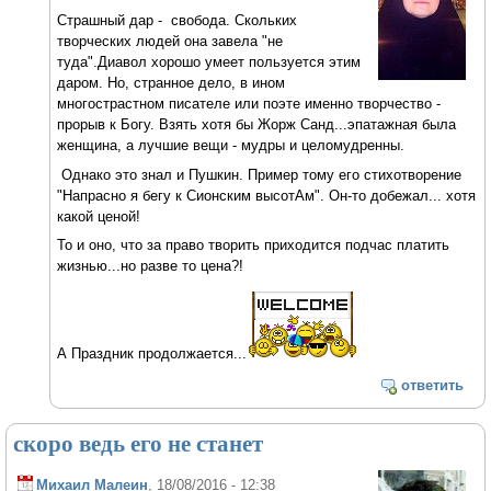
Страшный дар - свобода. Скольких
творческих людей она завела "не
туда".Диавол хорошо умеет пользуется этим
даром. Но, странное дело, в ином
многострастном писателе или поэте именно творчество -
прорыв к Богу. Взять хотя бы Жорж Санд...эпатажная была
женщина, а лучшие вещи - мудры и целомудренны.
Однако это знал и Пушкин. Пример тому его стихотворение
"Напрасно я бегу к Сионским высотАм". Он-то добежал... хотя
какой ценой!
То и оно, что за право творить приходится подчас платить
жизнью...но разве то цена?!
А Праздник продолжается...
ответить
скоро ведь его не станет
Михаил Малеин
, 18/08/2016 - 12:38