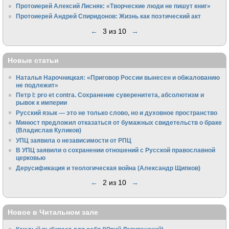
Протоиерей Алексий Лисняк: «Творческие люди не пишут книг»
Протоиерей Андрей Спиридонов: Жизнь как поэтический акт
←
3 из 10
→
Новые статьи
Наталья Нарочницкая: «Приговор России вынесен и обжалованию
не подлежит»
Петр I: pro et contra. Сохранение суверенитета, абсолютизм и
рывок к империи
Русский язык — это не только слово, но и духовное пространство
Минюст предложил отказаться от бумажных свидетельств о браке
(Владислав Куликов)
УПЦ заявила о независимости от РПЦ
В УПЦ заявили о сохранении отношений с Русской православной
церковью
Дерусификация и теологическая война (Александр Щипков)
←
2 из 10
→
Новое в Читальном зале