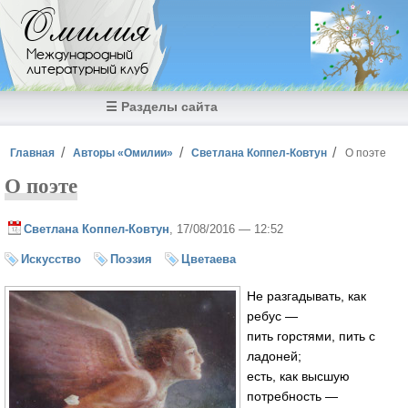
Перейти к основному содержанию
Омилия
Международный
литературный клуб
☰ Разделы сайта
Вы здесь
Главная
Авторы «Омилии»
Светлана Коппел-Ковтун
О поэте
О поэте
Светлана Коппел-Ковтун
, 17/08/2016 — 12:52
Искусство
Поэзия
Цветаева
Не разгадывать, как
ребус —
пить горстями, пить с
ладоней;
есть, как высшую
потребность —