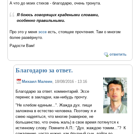
А что до моих стихов - благодарю, очень тронута.
Я боюсь говорящих крадеными словами,
особенно правильными.
Про это у меня
эссе
есть, стоящее прочтения. Там о многом
более развёрнуто.
Радости Вам!
ответить
Благодарю за ответ.
Михаил Малеин
, 18/08/2016 - 13:16
Благодарю за ответ. комментарий. Эссе
перенес в закладки, как-нибудь прочту.
"Не хлебом единым...". Жажда дух. пищи
заложена в естество человека. Поэтому я и
смею надеяться, что многие (наверное, не
большинство, что очень жаль) в свое время потянутся к
истинному слову. Помните А.П.: "Дух. жаждою томим..."? К
сожалению, часто нужно, как блудный сын, дойти до