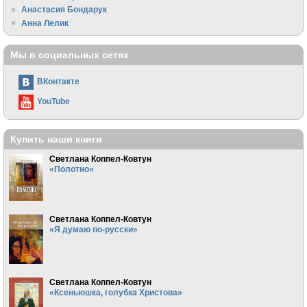
Анастасия Бондарук
Анна Лелик
Мы в социальных сетях
ВКонтакте
YouTube
Купить наши книги
Светлана Коппел-Ковтун
«Полотно»
Светлана Коппел-Ковтун
«Я думаю по-русски»
Светлана Коппел-Ковтун
«Ксеньюшка, голубка Христова»