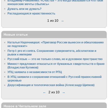
Владимир Романенко: «Счастье – это когда оказывается что твои
юношеские мечты сбылись»
Думать или не думать?
Распадающаяся нравственность
1 из 10
→
Новые статьи
Наталья Нарочницкая: «Приговор России вынесен и обжалованию
не подлежит»
Петр I: pro et contra. Сохранение суверенитета, абсолютизм и
рывок к империи
Русский язык — это не только слово, но и духовное пространство
Минюст предложил отказаться от бумажных свидетельств о браке
(Владислав Куликов)
УПЦ заявила о независимости от РПЦ
В УПЦ заявили о сохранении отношений с Русской православной
церковью
Дерусификация и теологическая война (Александр Щипков)
←
2 из 10
→
Новое в Читальном зале