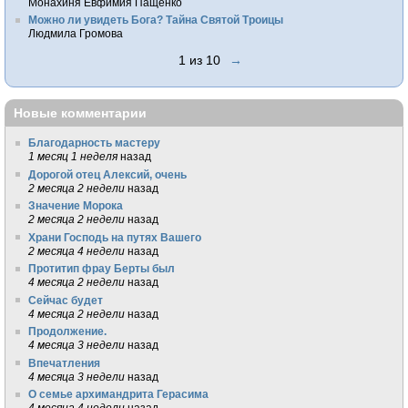
Монахиня Евфимия Пащенко
Можно ли увидеть Бога? Тайна Святой Троицы
Людмила Громова
1 из 10
→
Новые комментарии
Благодарность мастеру
1 месяц 1 неделя
назад
Дорогой отец Алексий, очень
2 месяца 2 недели
назад
Значение Морока
2 месяца 2 недели
назад
Храни Господь на путях Вашего
2 месяца 4 недели
назад
Протитип фрау Берты был
4 месяца 2 недели
назад
Сейчас будет
4 месяца 2 недели
назад
Продолжение.
4 месяца 3 недели
назад
Впечатления
4 месяца 3 недели
назад
О семье архимандрита Герасима
4 месяца 4 недели
назад