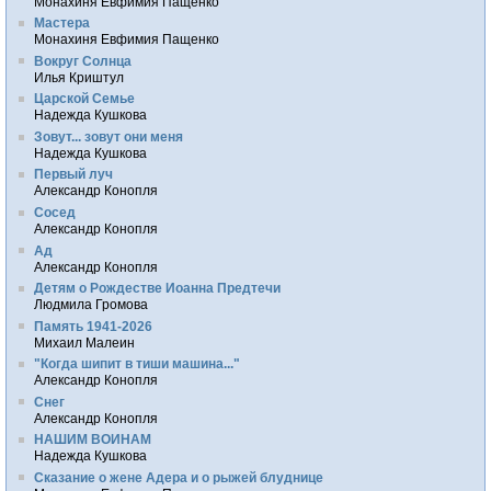
Монахиня Евфимия Пащенко
Мастера
Монахиня Евфимия Пащенко
Вокруг Солнца
Илья Криштул
Царской Семье
Надежда Кушкова
Зовут... зовут они меня
Надежда Кушкова
Первый луч
Александр Конопля
Сосед
Александр Конопля
Ад
Александр Конопля
Детям о Рождестве Иоанна Предтечи
Людмила Громова
Память 1941-2026
Михаил Малеин
"Когда шипит в тиши машина..."
Александр Конопля
Снег
Александр Конопля
НАШИМ ВОИНАМ
Надежда Кушкова
Сказание о жене Адера и о рыжей блуднице