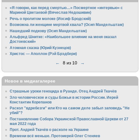
«Я говорю, как перед смертью…» Посмертное «интервью» с
Мариной Цветаевой (Вячеслав Недошивин)
Речь о пролитом молоке (Иосиф Бродский)
Возможна ли женщине мертвой хвала? (Осип Мандельштам)
Нашедший подкову (Осип Мандельштам)
Альфред Шнитке: «Наибольшее влияние на меня оказал
Достоевский»
Атомная сказка (Юрий Кузнецов)
Христос — Аполлон (Рэй Брэдбери)
←
8 из 10
→
Новое в медиагалерее
Страшные уроки геноцида в Руанде. Отец Андрей Ткачёв
Зло человеческое и суды Божьи в истории России. Иерей
Константин Корепанов
Раскол "вдребезги" или Кто на самом деле забыл заповедь "Не
убий"?
Постановление Собора Украинской Православной Церкви от 27
мая 2022 года
Прот. Андрей Ткачёв о расколе на Украине
Времени всё меньше. Протоиерей Олег Стеняев