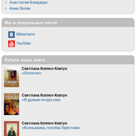
Анастасия Бондарук
Анна Лелик
Мы в социальных сетях
ВКонтакте
YouTube
Купить наши книги
Светлана Коппел-Ковтун
«Полотно»
Светлана Коппел-Ковтун
«Я думаю по-русски»
Светлана Коппел-Ковтун
«Ксеньюшка, голубка Христова»