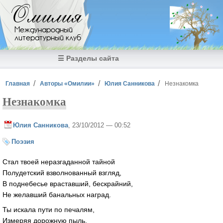
Перейти к основному содержанию
Омилия
Международный
литературный клуб
☰ Разделы сайта
Вы здесь
Главная
Авторы «Омилии»
Юлия Санникова
Незнакомка
Незнакомка
Юлия Санникова
, 23/10/2012 — 00:52
Поэзия
Стал твоей неразгаданной тайной
Полудетский взволнованный взгляд,
В поднебесье враставший, бескрайний,
Не желавший банальных наград.
Ты искала пути по печалям,
Измеряя дорожную пыль,